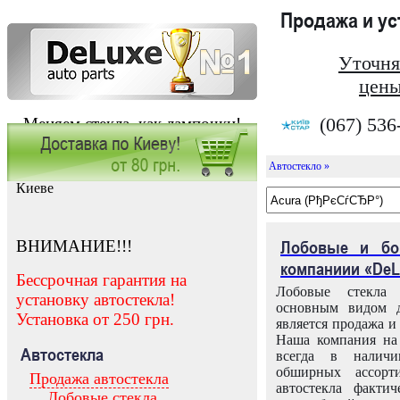
Продажа и у
Уточня
цены
(067) 536
Меняем стекла, как лампочки!
Автостекло »
Заказать установку автостекла в
Киеве
ВНИМАНИЕ!!!
Лобовые и бо
компаниии «DeL
Бессрочная гарантия на
Лобовые стекла
установку автостекла!
основным видом д
Установка от 250 грн.
является продажа и 
Наша компания на 
Автостекла
всегда в налич
обширных ассорт
Продажа автостекла
автостекла факти
Лобовые стекла