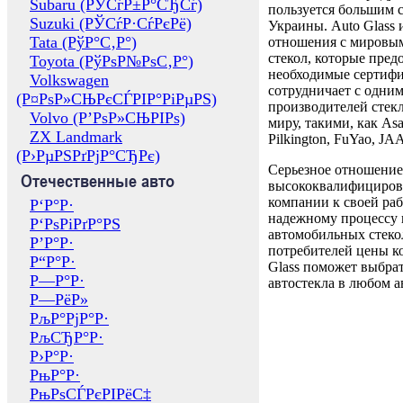
Subaru (РЎСѓР±Р°СЂСѓ)
пользуется большим 
Suzuki (РЎСѓР·СѓРєРё)
Украины. Auto Glass
Tata (РўР°С‚Р°)
отношения с мировы
стекол, которые пред
Toyota (РўРѕР№РѕС‚Р°)
необходимые сертиф
Volkswagen
сотрудничает с одни
(Р¤РѕР»СЊРєСЃРІР°РіРµРЅ)
производителей стекл
Volvo (Р’РѕР»СЊРІРѕ)
миру, такими, как Asa
ZX Landmark
Pilkington, FuYao, 
(Р›РµРЅРґРјР°СЂРє)
Серьезное отношение
Отечественные авто
высококвалифициров
компании к своей раб
Р‘Р°Р·
надежному процессу 
Р‘РѕРіРґР°РЅ
автомобильных стекол
Р’Р°Р·
потребителей цены к
Р“Р°Р·
Glass поможет выбрат
Р—Р°Р·
автостекла в любом а
Р—РёР»
РљР°РјР°Р·
РљСЂР°Р·
Р›Р°Р·
РњР°Р·
РњРѕСЃРєРІРёС‡