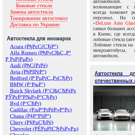
автомобилей.
Боковые стекла
возникающие с в
Замена автостекла
всегда поможет 
Тонирование автостекол
персонал. На ск
«DeLuxe Auto Glas
Доставка по Украине
самых больших ассо
в Киеве, где всег
Автостекла для иномарок
лобовые стекла (авт
Лобовые стекла на 
Acura (РђРєСѓСЂР°)
микроавтобусы, 
Alfa Romeo (РђР»СЊС„Р°
автомобили.
Р РѕРјРµРѕ)
Audi (РђСѓРґРё)
Avia (РђРІРёР°)
Автостекла 
Bedford (Р‘РµРґС„РѕСЂРґ)
отечественных 
BMW (Р‘РњР’)
Buick Skylark (Р‘СЊСЋРёРє
РЎРєР°Р№Р»Р°СЂРє)
Byd (Р‘СЋРґ)
Cadillac (РљР°РґРёР»Р°Рє)
Chana (Р§Р°РЅР°)
Chery (Р§РµСЂРё)
Chevrolet (РЁРµРІСЂРѕР»Рµ)