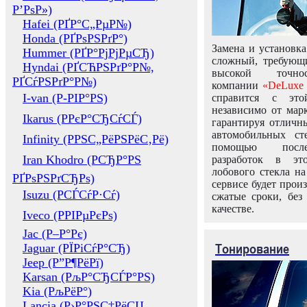
Р’РѕР»)
Hafei (РҐР°С„РµР№)
Honda (РҐРѕРЅРґР°)
Замена и установка
Hummer (РҐР°РјРјРµСЂ)
сложный, требующ
Hyndai (РҐСЋРЅРґР°Р№,
высокой точно
РҐСѓРЅРґР°Р№)
компании
«DeLuxe 
I-van (Р-РІР°РЅ)
справится с это
независимо от марк
Ikarus (РРєР°СЂСѓСЃ)
гарантируя отличны
автомобильных ст
Infinity (РРЅС„РёРЅРёС‚Рё)
помощью посл
Iran Khodro (РСЂР°РЅ
разработок в эт
лобового стекла н
РҐРѕРЅРґСЂРѕ)
сервисе будет прои
Isuzu (РСЃСѓР·Сѓ)
сжатые сроки, без
качестве.
Iveco (РРІРµРєРѕ)
Jac (Р–Р°Рє)
Тонирование
Jaguar (РЇРіСѓР°СЂ)
Jeep (Р”Р¶РёРї)
Karsan (РљР°СЂСЃР°РЅ)
Kia (РљРёР°)
Lancia (Р›Р°РЅС‡РёСЏ,