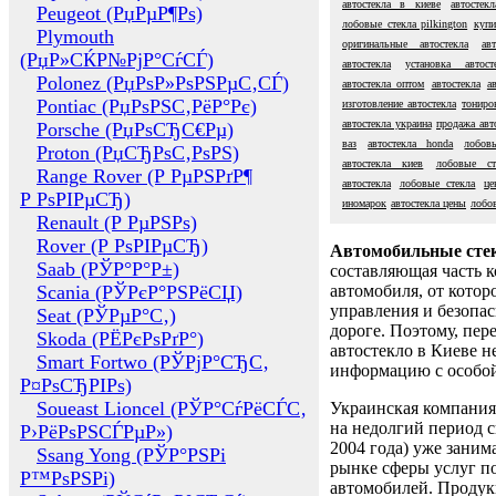
автостекла в киеве
автостек
Peugeot (РџРµР¶Рѕ)
лобовые стекла pilkington
купи
Plymouth
оригинальные автостекла
ав
(РџР»СЌР№РјР°СѓСЃ)
автостекла
установка автос
Polonez (РџРѕР»РѕРЅРµС‚СЃ)
автостекла оптом
автостекла
а
Pontiac (РџРѕРЅС‚РёР°Рє)
изготовление автостекла
тониро
автостекла украина
продажа авт
Porsche (РџРѕСЂС€Рµ)
ваз
автостекла honda
лобов
Proton (РџСЂРѕС‚РѕРЅ)
автостекла киев
лобовые ст
Range Rover (Р РµРЅРґР¶
автостекла
лобовые стекла
це
Р РѕРІРµСЂ)
иномарок
автостекла цены
лобов
Renault (Р РµРЅРѕ)
Rover (Р РѕРІРµСЂ)
Автомобильные сте
Saab (РЎР°Р°Р±)
составляющая часть 
Scania (РЎРєР°РЅРёСЏ)
автомобиля, от котор
управления и безопа
Seat (РЎРµР°С‚)
дороге. Поэтому, пере
Skoda (РЁРєРѕРґР°)
автостекло в Киеве н
Smart Fortwo (РЎРјР°СЂС‚
информацию с особо
Р¤РѕСЂРІРѕ)
Soueast Lioncel (РЎР°СѓРёСЃС‚
Украинская компания 
на недолгий период с
Р›РёРѕРЅСЃРµР»)
2004 года) уже заним
Ssang Yong (РЎР°РЅРі
рынке сферы услуг п
Р™РѕРЅРі)
автомобилей. Проду