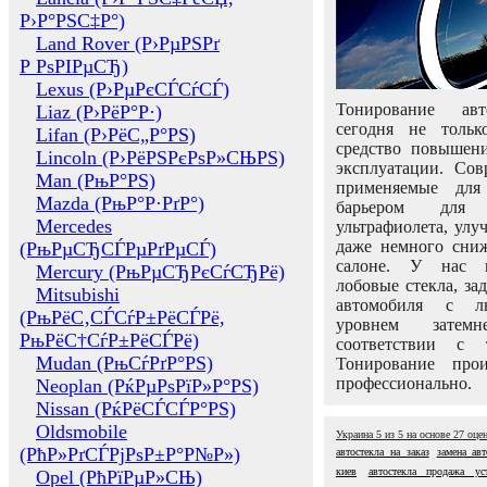
Р›Р°РЅС‡Р°)
Land Rover (Р›РµРЅРґ
Р РѕРІРµСЂ)
Lexus (Р›РµРєСЃСѓСЃ)
Тонирование авт
Liaz (Р›РёР°Р·)
сегодня не толь
Lifan (Р›РёС„Р°РЅ)
средство повышени
Lincoln (Р›РёРЅРєРѕР»СЊРЅ)
эксплуатации. Сов
Man (РњР°РЅ)
применяемые для
Mazda (РњР°Р·РґР°)
барьером для 
Mercedes
ультрафиолета, ул
даже немного сни
(РњРµСЂСЃРµРґРµСЃ)
салоне. У нас м
Mercury (РњРµСЂРєСѓСЂРё)
лобовые стекла, за
Mitsubishi
автомобиля с л
(РњРёС‚СЃСѓР±РёСЃРё,
уровнем затем
РњРёС†СѓР±РёСЃРё)
соответствии с 
Mudan (РњСѓРґР°РЅ)
Тонирование про
профессионально.
Neoplan (РќРµРѕРїР»Р°РЅ)
Nissan (РќРёСЃСЃР°РЅ)
Oldsmobile
Украина
5
из
5
на основе
27
оце
(РћР»РґСЃРјРѕР±Р°Р№Р»)
автостекла на заказ
замена авт
киев
автостекла продажа ус
Opel (РћРїРµР»СЊ)