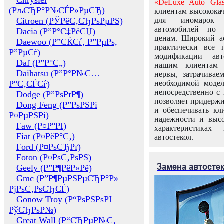
Chrysler
«DeLuxe Auto Glas
(РљСЂР°Р№СЃР»РµСЂ)
клиентам высококач
Citroen (РЎРёС‚СЂРѕРµРЅ)
для иномарок 
автомобилей по
Dacia (Р”Р°С‡РёСЏ)
ценам. Широкий ас
Daewoo (Р”СЌСѓ, Р”РµРѕ,
практически все 
Р”РµСѓ)
модификации авт
Daf (Р”Р°С„)
нашим клиентам 
Daihatsu (Р”Р°Р№С…
нервы, затрачивае
Р°С‚СЃСѓ)
необходимой моде
непосредственно с 
Dodge (Р”РѕРґР¶)
позволяет придержи
Dong Feng (Р”РѕРЅРі
и обеспечивать кл
Р¤РµРЅРі)
надежности и высо
Faw (Р¤Р°РІ)
характеристиках
Fiat (Р¤РёР°С‚)
автостекол.
Ford (Р¤РѕСЂРґ)
Foton (Р¤РѕС‚РѕРЅ)
Замена автосте
Geely (Р”Р¶РёР»Рё)
Gmc (Р”Р¶РµРЅРµСЂР°Р»
РјРѕС‚РѕСЂСЃ)
Gonow Troy (Р“РѕРЅРѕРІ
РўСЂРѕР№)
Great Wall (Р“СЂРµР№С‚