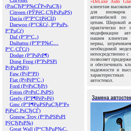
Chrysler
«DeLuxe Auto Glas
(РљСЂР°Р№СЃР»РµСЂ)
клиентам высококач
Citroen (РЎРёС‚СЂРѕРµРЅ)
для иномарок 
автомобилей по
Dacia (Р”Р°С‡РёСЏ)
ценам. Широкий ас
Daewoo (Р”СЌСѓ, Р”РµРѕ,
практически все 
Р”РµСѓ)
модификации авт
Daf (Р”Р°С„)
нашим клиентам 
Daihatsu (Р”Р°Р№С…
нервы, затрачивае
Р°С‚СЃСѓ)
необходимой моде
непосредственно с 
Dodge (Р”РѕРґР¶)
позволяет придержи
Dong Feng (Р”РѕРЅРі
и обеспечивать кл
Р¤РµРЅРі)
надежности и высо
Faw (Р¤Р°РІ)
характеристиках
Fiat (Р¤РёР°С‚)
автостекол.
Ford (Р¤РѕСЂРґ)
Foton (Р¤РѕС‚РѕРЅ)
Замена автосте
Geely (Р”Р¶РёР»Рё)
Gmc (Р”Р¶РµРЅРµСЂР°Р»
РјРѕС‚РѕСЂСЃ)
Gonow Troy (Р“РѕРЅРѕРІ
РўСЂРѕР№)
Great Wall (Р“СЂРµР№С‚