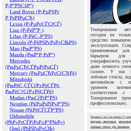
Р›Р°РЅС‡Р°)
Land Rover (Р›РµРЅРґ
Р РѕРІРµСЂ)
Lexus (Р›РµРєСЃСѓСЃ)
Тонирование авт
Liaz (Р›РёР°Р·)
сегодня не толь
Lifan (Р›РёС„Р°РЅ)
средство повышени
Lincoln (Р›РёРЅРєРѕР»СЊРЅ)
эксплуатации. Сов
Man (РњР°РЅ)
применяемые для
Mazda (РњР°Р·РґР°)
барьером для 
Mercedes
ультрафиолета, ул
даже немного сни
(РњРµСЂСЃРµРґРµСЃ)
салоне. У нас м
Mercury (РњРµСЂРєСѓСЂРё)
лобовые стекла, за
Mitsubishi
автомобиля с л
(РњРёС‚СЃСѓР±РёСЃРё,
уровнем затем
РњРёС†СѓР±РёСЃРё)
соответствии с 
Mudan (РњСѓРґР°РЅ)
Тонирование про
профессионально.
Neoplan (РќРµРѕРїР»Р°РЅ)
Nissan (РќРёСЃСЃР°РЅ)
Oldsmobile
Украина
5
из
5
на основе
27
оце
(РћР»РґСЃРјРѕР±Р°Р№Р»)
продажа автостекла
автостек
лобовые стекла для иномарок
Opel (РћРїРµР»СЊ)