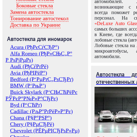
автомобилей.
Боковые стекла
возникающие с в
Замена автостекла
всегда поможет 
Тонирование автостекол
персонал. На ск
«DeLuxe Auto Glas
Доставка по Украине
самых больших ассо
в Киеве, где всег
Автостекла для иномарок
лобовые стекла (авт
Лобовые стекла на 
Acura (РђРєСѓСЂР°)
микроавтобусы, 
Alfa Romeo (РђР»СЊС„Р°
автомобили.
Р РѕРјРµРѕ)
Audi (РђСѓРґРё)
Avia (РђРІРёР°)
Автостекла 
Bedford (Р‘РµРґС„РѕСЂРґ)
отечественных 
BMW (Р‘РњР’)
Buick Skylark (Р‘СЊСЋРёРє
РЎРєР°Р№Р»Р°СЂРє)
Byd (Р‘СЋРґ)
Cadillac (РљР°РґРёР»Р°Рє)
Chana (Р§Р°РЅР°)
Chery (Р§РµСЂРё)
Chevrolet (РЁРµРІСЂРѕР»Рµ)