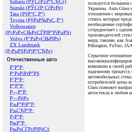
Subaru (РЎСѓР±Р°СЂСѓ)
пользуется большим 
Suzuki (РЎСѓР·СѓРєРё)
Украины. Auto Glass
Tata (РўР°С‚Р°)
отношения с мировы
стекол, которые пред
Toyota (РўРѕР№РѕС‚Р°)
необходимые сертиф
Volkswagen
сотрудничает с одни
(Р¤РѕР»СЊРєСЃРІР°РіРµРЅ)
производителей стекл
Volvo (Р’РѕР»СЊРІРѕ)
миру, такими, как Asa
ZX Landmark
Pilkington, FuYao, 
(Р›РµРЅРґРјР°СЂРє)
Серьезное отношение
Отечественные авто
высококвалифициров
компании к своей раб
Р‘Р°Р·
надежному процессу 
Р‘РѕРіРґР°РЅ
автомобильных стекол
Р’Р°Р·
потребителей цены к
Р“Р°Р·
Glass поможет выбрат
Р—Р°Р·
автостекла в любом а
Р—РёР»
РљР°РјР°Р·
РљСЂР°Р·
Р›Р°Р·
РњР°Р·
РњРѕСЃРєРІРёС‡