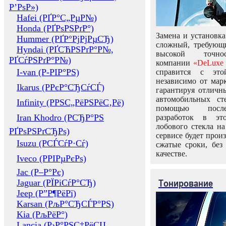
Р’РѕР»)
Hafei (РҐР°С„РµР№)
Honda (РҐРѕРЅРґР°)
Замена и установка
Hummer (РҐР°РјРјРµСЂ)
сложный, требующ
Hyndai (РҐСЋРЅРґР°Р№,
высокой точно
РҐСѓРЅРґР°Р№)
компании
«DeLuxe 
I-van (Р-РІР°РЅ)
справится с это
независимо от марк
Ikarus (РРєР°СЂСѓСЃ)
гарантируя отличны
автомобильных ст
Infinity (РРЅС„РёРЅРёС‚Рё)
помощью посл
Iran Khodro (РСЂР°РЅ
разработок в эт
лобового стекла н
РҐРѕРЅРґСЂРѕ)
сервисе будет прои
Isuzu (РСЃСѓР·Сѓ)
сжатые сроки, без
качестве.
Iveco (РРІРµРєРѕ)
Jac (Р–Р°Рє)
Тонирование
Jaguar (РЇРіСѓР°СЂ)
Jeep (Р”Р¶РёРї)
Karsan (РљР°СЂСЃР°РЅ)
Kia (РљРёР°)
Lancia (Р›Р°РЅС‡РёСЏ,