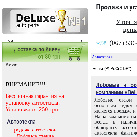
Продажа и у
Уточня
цены
(067) 536
Меняем стекла, как лампочки!
Автостекло »
Заказать установку автостекла в
Киеве
ВНИМАНИЕ!!!
Лобовые и бо
компаниии «DeL
Бессрочная гарантия на
Лобовые стекла
установку автостекла!
основным видом д
Установка от 250 грн.
является продажа и 
Наша компания на 
Автостекла
всегда в налич
обширных ассорт
Продажа автостекла
автостекла факти
Лобовые стекла