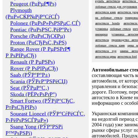
купить автостекла
автостекла
Peugeot (РџРµР¶Рѕ)
лобовые стекла для грузовиков
Plymouth
автостекла киев
автостекла укр
(РџР»СЌР№РјР°СѓСЃ)
на лобовые стекла
тонировк
Polonez (РџРѕР»РѕРЅРµС‚СЃ)
автостекла honda
автостекла
Pontiac (РџРѕРЅС‚РёР°Рє)
установка
лобовые стекла
изг
иномарки
установка автост
Porsche (РџРѕСЂС€Рµ)
автостекла
производство автос
Proton (РџСЂРѕС‚РѕРЅ)
лобовые стекла киев
цены н
Range Rover (Р РµРЅРґР¶
автостекла xyg
замена авто
Р РѕРІРµСЂ)
автостекла цены
автостекла ford
Renault (Р РµРЅРѕ)
Rover (Р РѕРІРµСЂ)
Автомобильные сте
Saab (РЎР°Р°Р±)
составляющая часть 
Scania (РЎРєР°РЅРёСЏ)
автомобиля, от котор
управления и безопа
Seat (РЎРµР°С‚)
дороге. Поэтому, пере
Skoda (РЁРєРѕРґР°)
автостекло в Киеве н
Smart Fortwo (РЎРјР°СЂС‚
информацию с особо
Р¤РѕСЂРІРѕ)
Soueast Lioncel (РЎР°СѓРёСЃС‚
Украинская компания 
на недолгий период с
Р›РёРѕРЅСЃРµР»)
2004 года) уже заним
Ssang Yong (РЎР°РЅРі
рынке сферы услуг п
Р™РѕРЅРі)
автомобилей. Проду