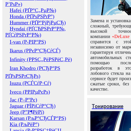
Р’РѕР»)
Hafei (РҐР°С„РµР№)
Honda (РҐРѕРЅРґР°)
Замена и установка
Hummer (РҐР°РјРјРµСЂ)
сложный, требующ
Hyndai (РҐСЋРЅРґР°Р№,
высокой точно
РҐСѓРЅРґР°Р№)
компании
«DeLuxe 
I-van (Р-РІР°РЅ)
справится с это
независимо от марк
Ikarus (РРєР°СЂСѓСЃ)
гарантируя отличны
автомобильных ст
Infinity (РРЅС„РёРЅРёС‚Рё)
помощью посл
Iran Khodro (РСЂР°РЅ
разработок в эт
лобового стекла н
РҐРѕРЅРґСЂРѕ)
сервисе будет прои
Isuzu (РСЃСѓР·Сѓ)
сжатые сроки, без
качестве.
Iveco (РРІРµРєРѕ)
Jac (Р–Р°Рє)
Тонирование
Jaguar (РЇРіСѓР°СЂ)
Jeep (Р”Р¶РёРї)
Karsan (РљР°СЂСЃР°РЅ)
Kia (РљРёР°)
Lancia (Р›Р°РЅС‡РёСЏ,