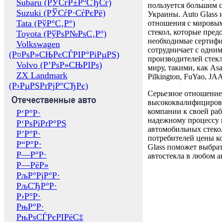
Subaru (РЎСѓР±Р°СЂСѓ)
пользуется большим 
Suzuki (РЎСѓР·СѓРєРё)
Украины. Auto Glass
Tata (РўР°С‚Р°)
отношения с мировы
стекол, которые пред
Toyota (РўРѕР№РѕС‚Р°)
необходимые сертиф
Volkswagen
сотрудничает с одни
(Р¤РѕР»СЊРєСЃРІР°РіРµРЅ)
производителей стекл
Volvo (Р’РѕР»СЊРІРѕ)
миру, такими, как Asa
ZX Landmark
Pilkington, FuYao, 
(Р›РµРЅРґРјР°СЂРє)
Серьезное отношение
Отечественные авто
высококвалифициров
компании к своей раб
Р‘Р°Р·
надежному процессу 
Р‘РѕРіРґР°РЅ
автомобильных стекол
Р’Р°Р·
потребителей цены к
Р“Р°Р·
Glass поможет выбрат
Р—Р°Р·
автостекла в любом а
Р—РёР»
РљР°РјР°Р·
РљСЂР°Р·
Р›Р°Р·
РњР°Р·
РњРѕСЃРєРІРёС‡