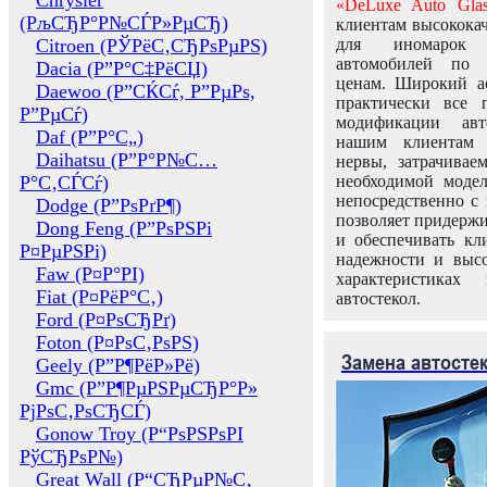
Chrysler
«DeLuxe Auto Glas
(РљСЂР°Р№СЃР»РµСЂ)
клиентам высококач
Citroen (РЎРёС‚СЂРѕРµРЅ)
для иномарок 
автомобилей по
Dacia (Р”Р°С‡РёСЏ)
ценам. Широкий ас
Daewoo (Р”СЌСѓ, Р”РµРѕ,
практически все 
Р”РµСѓ)
модификации авт
Daf (Р”Р°С„)
нашим клиентам 
Daihatsu (Р”Р°Р№С…
нервы, затрачивае
Р°С‚СЃСѓ)
необходимой моде
непосредственно с 
Dodge (Р”РѕРґР¶)
позволяет придержи
Dong Feng (Р”РѕРЅРі
и обеспечивать кл
Р¤РµРЅРі)
надежности и высо
Faw (Р¤Р°РІ)
характеристиках
Fiat (Р¤РёР°С‚)
автостекол.
Ford (Р¤РѕСЂРґ)
Foton (Р¤РѕС‚РѕРЅ)
Замена автосте
Geely (Р”Р¶РёР»Рё)
Gmc (Р”Р¶РµРЅРµСЂР°Р»
РјРѕС‚РѕСЂСЃ)
Gonow Troy (Р“РѕРЅРѕРІ
РўСЂРѕР№)
Great Wall (Р“СЂРµР№С‚