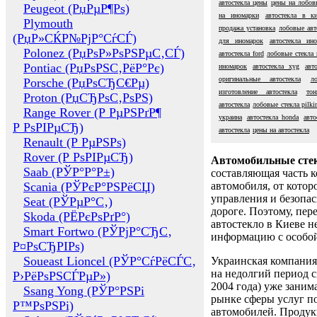
автостекла цены
цены на лобов
Peugeot (РџРµР¶Рѕ)
на иномарки
автостекла в ки
Plymouth
продажа установка
лобовые авт
(РџР»СЌР№РјР°СѓСЃ)
для иномарок
автостекла ин
Polonez (РџРѕР»РѕРЅРµС‚СЃ)
автостекла ford
лобовые стекла 
Pontiac (РџРѕРЅС‚РёР°Рє)
иномарок
автостекла xyg
авт
оригинальные автостекла
л
Porsche (РџРѕСЂС€Рµ)
изготовление автостекла
тон
Proton (РџСЂРѕС‚РѕРЅ)
автостекла
лобовые стекла pilki
Range Rover (Р РµРЅРґР¶
украина
автостекла honda
авто
Р РѕРІРµСЂ)
автостекла
цены на автостекла
Renault (Р РµРЅРѕ)
Rover (Р РѕРІРµСЂ)
Автомобильные сте
Saab (РЎР°Р°Р±)
составляющая часть 
Scania (РЎРєР°РЅРёСЏ)
автомобиля, от котор
управления и безопа
Seat (РЎРµР°С‚)
дороге. Поэтому, пере
Skoda (РЁРєРѕРґР°)
автостекло в Киеве н
Smart Fortwo (РЎРјР°СЂС‚
информацию с особо
Р¤РѕСЂРІРѕ)
Soueast Lioncel (РЎР°СѓРёСЃС‚
Украинская компания 
на недолгий период с
Р›РёРѕРЅСЃРµР»)
2004 года) уже заним
Ssang Yong (РЎР°РЅРі
рынке сферы услуг п
Р™РѕРЅРі)
автомобилей. Проду