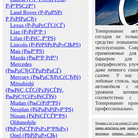
Р›Р°РЅС‡Р°)
Land Rover (Р›РµРЅРґ
Р РѕРІРµСЂ)
Lexus (Р›РµРєСЃСѓСЃ)
Тонирование авт
Liaz (Р›РёР°Р·)
сегодня не толь
Lifan (Р›РёС„Р°РЅ)
средство повышени
Lincoln (Р›РёРЅРєРѕР»СЊРЅ)
эксплуатации. Сов
Man (РњР°РЅ)
применяемые для
Mazda (РњР°Р·РґР°)
барьером для 
Mercedes
ультрафиолета, ул
даже немного сни
(РњРµСЂСЃРµРґРµСЃ)
салоне. У нас м
Mercury (РњРµСЂРєСѓСЂРё)
лобовые стекла, за
Mitsubishi
автомобиля с л
(РњРёС‚СЃСѓР±РёСЃРё,
уровнем затем
РњРёС†СѓР±РёСЃРё)
соответствии с 
Mudan (РњСѓРґР°РЅ)
Тонирование про
профессионально.
Neoplan (РќРµРѕРїР»Р°РЅ)
Nissan (РќРёСЃСЃР°РЅ)
Oldsmobile
Украина
5
из
5
на основе
27
оце
(РћР»РґСЃРјРѕР±Р°Р№Р»)
замена автостекла киев
замена 
автостекла
лобовые стекла 
Opel (РћРїРµР»СЊ)