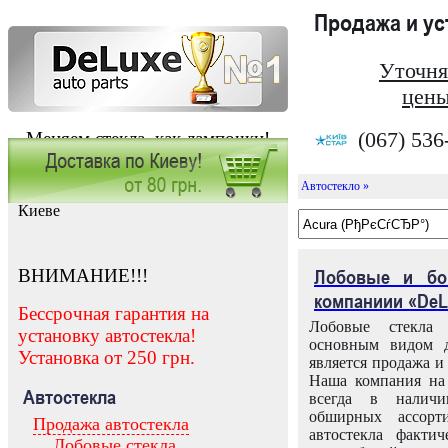
Продажа и у
Уточня
цены
(067) 536
Меняем стекла, как лампочки!
Автостекло »
Заказать установку автостекла в
Киеве
ВНИМАНИЕ!!!
Лобовые и бо
компаниии «DeL
Бессрочная гарантия на
Лобовые стекла
установку автостекла!
основным видом д
Установка от 250 грн.
является продажа и 
Наша компания на 
Автостекла
всегда в налич
обширных ассорт
Продажа автостекла
автостекла факти
Лобовые стекла