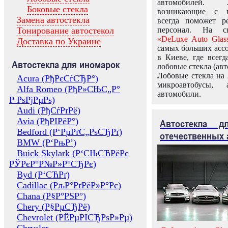
автомобилей.
Боковые стекла
возникающие с в
Замена автостекла
всегда поможет 
Тонирование автостекол
персонал. На ск
«DeLuxe Auto Glas
Доставка по Украине
самых больших ассо
в Киеве, где всег
Автостекла для иномарок
лобовые стекла (авт
Лобовые стекла на 
Acura (РђРєСѓСЂР°)
микроавтобусы, 
Alfa Romeo (РђР»СЊС„Р°
автомобили.
Р РѕРјРµРѕ)
Audi (РђСѓРґРё)
Avia (РђРІРёР°)
Автостекла 
Bedford (Р‘РµРґС„РѕСЂРґ)
отечественных 
BMW (Р‘РњР’)
Buick Skylark (Р‘СЊСЋРёРє
РЎРєР°Р№Р»Р°СЂРє)
Byd (Р‘СЋРґ)
Cadillac (РљР°РґРёР»Р°Рє)
Chana (Р§Р°РЅР°)
Chery (Р§РµСЂРё)
Chevrolet (РЁРµРІСЂРѕР»Рµ)