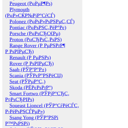
Peugeot (РџРµР¶Рѕ)
Plymouth
(РџР»СЌР№РјР°СѓСЃ)
Polonez (РџРѕР»РѕРЅРµС‚СЃ)
Pontiac (РџРѕРЅС‚РёР°Рє)
Porsche (РџРѕСЂС€Рµ)
Proton (РџСЂРѕС‚РѕРЅ)
Range Rover (Р РµРЅРґР¶
Р РѕРІРµСЂ)
Renault (Р РµРЅРѕ)
Rover (Р РѕРІРµСЂ)
Saab (РЎР°Р°Р±)
Scania (РЎРєР°РЅРёСЏ)
Seat (РЎРµР°С‚)
Skoda (РЁРєРѕРґР°)
Smart Fortwo (РЎРјР°СЂС‚
Р¤РѕСЂРІРѕ)
Soueast Lioncel (РЎР°СѓРёСЃС‚
Р›РёРѕРЅСЃРµР»)
Ssang Yong (РЎР°РЅРі
Р™РѕРЅРі)