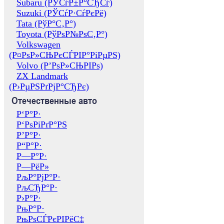
Subaru (РЎСѓР±Р°СЂСѓ)
Suzuki (РЎСѓР·СѓРєРё)
Tata (РўР°С‚Р°)
Toyota (РўРѕР№РѕС‚Р°)
Volkswagen
(Р¤РѕР»СЊРєСЃРІР°РіРµРЅ)
Volvo (Р’РѕР»СЊРІРѕ)
ZX Landmark
(Р›РµРЅРґРјР°СЂРє)
Отечественные авто
Р‘Р°Р·
Р‘РѕРіРґР°РЅ
Р’Р°Р·
Р“Р°Р·
Р—Р°Р·
Р—РёР»
РљР°РјР°Р·
РљСЂР°Р·
Р›Р°Р·
РњР°Р·
РњРѕСЃРєРІРёС‡