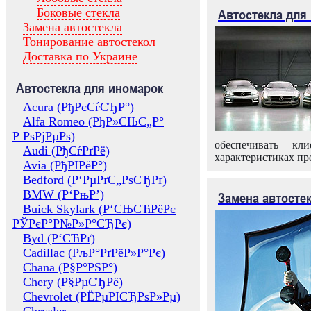
Боковые стекла
Автостекла для
Замена автостекла
Тонирование автостекол
Доставка по Украине
Автостекла для иномарок
Acura (РђРєСѓСЂР°)
Alfa Romeo (РђР»СЊС„Р°
Р РѕРјРµРѕ)
обеспечивать кл
Audi (РђСѓРґРё)
характеристиках пр
Avia (РђРІРёР°)
Bedford (Р‘РµРґС„РѕСЂРґ)
BMW (Р‘РњР’)
Замена автосте
Buick Skylark (Р‘СЊСЋРёРє
РЎРєР°Р№Р»Р°СЂРє)
Byd (Р‘СЋРґ)
Cadillac (РљР°РґРёР»Р°Рє)
Chana (Р§Р°РЅР°)
Chery (Р§РµСЂРё)
Chevrolet (РЁРµРІСЂРѕР»Рµ)