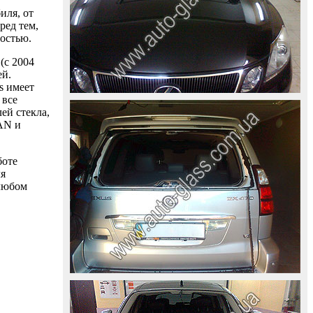
иля, от
ред тем,
ностью.
(с 2004
ей.
s имеет
 все
ей стекла,
AAN и
боте
ля
 любом