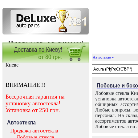
Меняем стекла, как лампочки!
Автостекло »
Заказать установку автостекла в
Киеве
ВНИМАНИЕ!!!
Лобовые и боко
Лобовые стекла Кие
Бессрочная гарантия на
установка автостек
установку автостекла!
обширных ассортим
Установка от 250 грн.
Любые вопросы, во
персонал. На скла
ассортиментов автос
Автостекла
Лобовые стекла на 
Продажа автостекла
Лобовые стекла