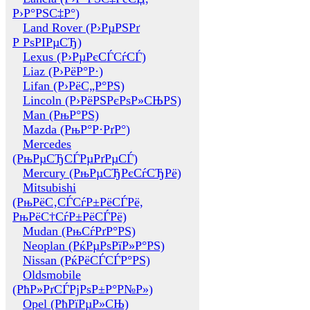
Р›Р°РЅС‡Р°)
Land Rover (Р›РµРЅРґ
Р РѕРІРµСЂ)
Lexus (Р›РµРєСЃСѓСЃ)
Liaz (Р›РёР°Р·)
Lifan (Р›РёС„Р°РЅ)
Lincoln (Р›РёРЅРєРѕР»СЊРЅ)
Man (РњР°РЅ)
Mazda (РњР°Р·РґР°)
Mercedes
(РњРµСЂСЃРµРґРµСЃ)
Mercury (РњРµСЂРєСѓСЂРё)
Mitsubishi
(РњРёС‚СЃСѓР±РёСЃРё,
РњРёС†СѓР±РёСЃРё)
Mudan (РњСѓРґР°РЅ)
Neoplan (РќРµРѕРїР»Р°РЅ)
Nissan (РќРёСЃСЃР°РЅ)
Oldsmobile
(РћР»РґСЃРјРѕР±Р°Р№Р»)
Opel (РћРїРµР»СЊ)