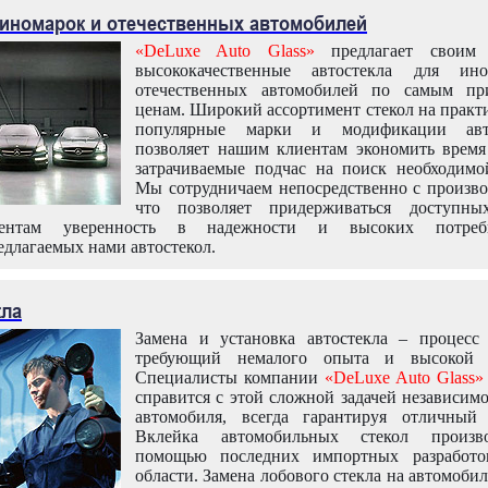
 иномарок и отечественных автомобилей
«DeLuxe Auto Glass»
предлагает своим 
высококачественные автостекла для ин
отечественных автомобилей по самым пр
ценам. Широкий ассортимент стекол на практ
популярные марки и модификации авт
позволяет нашим клиентам экономить время
затрачиваемые подчас на поиск необходимо
Мы сотрудничаем непосредственно с произво
что позволяет придерживаться доступн
иентам уверенность в надежности и высоких потреби
едлагаемых нами автостекол.
кла
Замена и установка автостекла – процесс
требующий немалого опыта и высокой т
Специалисты компании
«DeLuxe Auto Glass»
справится с этой сложной задачей независим
автомобиля, всегда гарантируя отличный р
Вклейка автомобильных стекол произв
помощью последних импортных разработо
области. Замена лобового стекла на автомоби