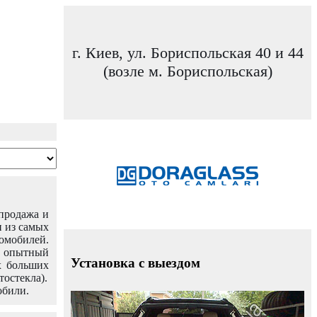
г. Киев, ул. Бориспольская 40 и 44
(возле м. Бориспольская)
 продажа и
н из самых
омобилей.
ш опытный
Установка с выездом
х больших
тостекла).
обили.