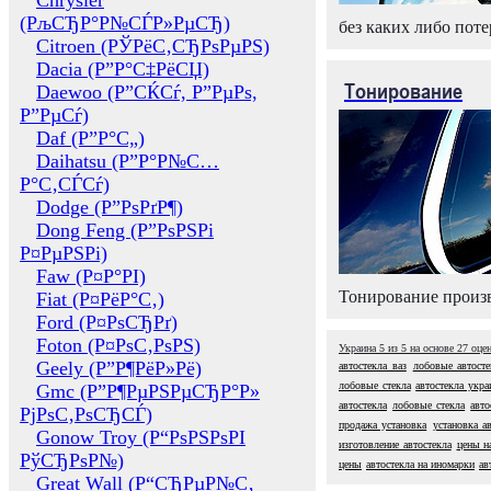
Chrysler
(РљСЂР°Р№СЃР»РµСЂ)
без каких либо поте
Citroen (РЎРёС‚СЂРѕРµРЅ)
Dacia (Р”Р°С‡РёСЏ)
Тонирование
Daewoo (Р”СЌСѓ, Р”РµРѕ,
Р”РµСѓ)
Daf (Р”Р°С„)
Daihatsu (Р”Р°Р№С…
Р°С‚СЃСѓ)
Dodge (Р”РѕРґР¶)
Dong Feng (Р”РѕРЅРі
Р¤РµРЅРі)
Faw (Р¤Р°РІ)
Тонирование произв
Fiat (Р¤РёР°С‚)
Ford (Р¤РѕСЂРґ)
Foton (Р¤РѕС‚РѕРЅ)
Украина
5
из
5
на основе
27
оце
Geely (Р”Р¶РёР»Рё)
автостекла ваз
лобовые автосте
лобовые стекла
автостекла укра
Gmc (Р”Р¶РµРЅРµСЂР°Р»
автостекла
лобовые стекла
авто
РјРѕС‚РѕСЂСЃ)
продажа установка
установка а
Gonow Troy (Р“РѕРЅРѕРІ
изготовление автостекла
цены н
РўСЂРѕР№)
цены
автостекла на иномарки
ав
Great Wall (Р“СЂРµР№С‚