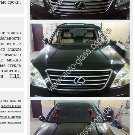
тые сроки,
не только
абельности
именяемые
го глазам
е немного
ас можно
вые стекла
темнения,
ями ПДД.
а киев
цены на
автостекла киев
марки
автостекла
текла pilkington
 киев
автостекла