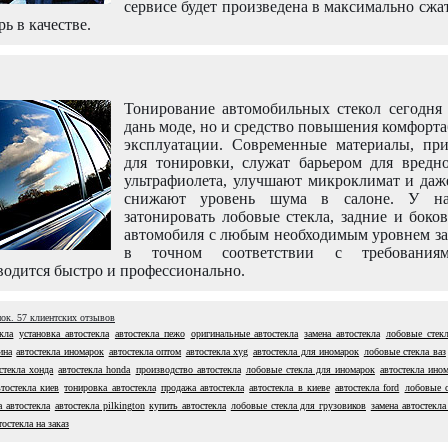
сервисе будет произведена в максимально сжа
рь в качестве.
Тонирование автомобильных стекол сегодня 
дань моде, но и средство повышения комфорт
эксплуатации. Современные материалы, пр
для тонировки, служат барьером для вредно
ультрафиолета, улучшают микроклимат и даж
снижают уровень шума в салоне. У н
затонировать лобовые стекла, задние и боко
автомобиля с любым необходимым уровнем за
в точном соответствии с требовани
одится быстро и профессионально.
нок.
57
клиентских отзывов
кла
установка автостекла
автостекла пежо
оригинальные автостекла
замена автостекла
лобовые стекл
ина
автостекла иномарок
автостекла оптом
автостекла xyg
автостекла для иномарок
лобовые стекла ваз
стекла хонда
автостекла honda
производство автостекла
лобовые стекла для иномарок
автостекла ино
втостекла киев
тонировка автостекла
продажа автостекла
автостекла в киеве
автостекла ford
лобовые с
а автостекла
автостекла pilkington
купить автостекла
лобовые стекла для грузовиков
замена автостекла
тостекла на заказ