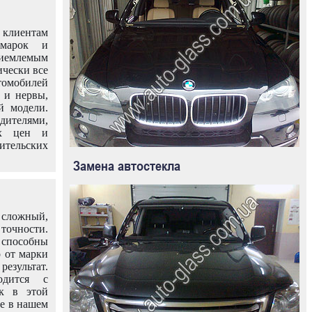
клиентам
омарок и
иемлемым
ически все
омобилей
 и нервы,
й модели.
дителями,
ых цен и
тельских
Замена автостекла
 сложный,
очности.
способны
о от марки
езультат.
одится с
к в этой
ле в нашем