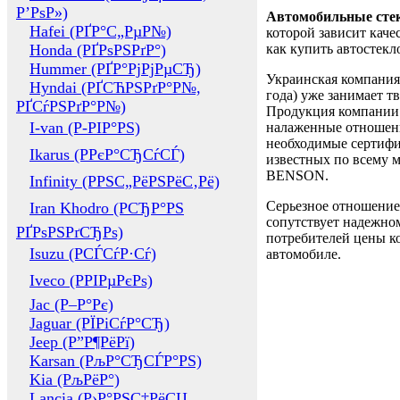
Р’РѕР»)
Автомобильные сте
Hafei (РҐР°С„РµР№)
которой зависит каче
Honda (РҐРѕРЅРґР°)
как купить автостек
Hummer (РҐР°РјРјРµСЂ)
Украинская компания 
Hyndai (РҐСЋРЅРґР°Р№,
года) уже занимает т
РҐСѓРЅРґР°Р№)
Продукция компании 
I-van (Р-РІР°РЅ)
налаженные отношени
необходимые сертифи
Ikarus (РРєР°СЂСѓСЃ)
известных по всему ми
BENSON.
Infinity (РРЅС„РёРЅРёС‚Рё)
Серьезное отношение
Iran Khodro (РСЂР°РЅ
сопутствует надежном
РҐРѕРЅРґСЂРѕ)
потребителей цены ко
Isuzu (РСЃСѓР·Сѓ)
автомобиле.
Iveco (РРІРµРєРѕ)
Jac (Р–Р°Рє)
Jaguar (РЇРіСѓР°СЂ)
Jeep (Р”Р¶РёРї)
Karsan (РљР°СЂСЃР°РЅ)
Kia (РљРёР°)
Lancia (Р›Р°РЅС‡РёСЏ,