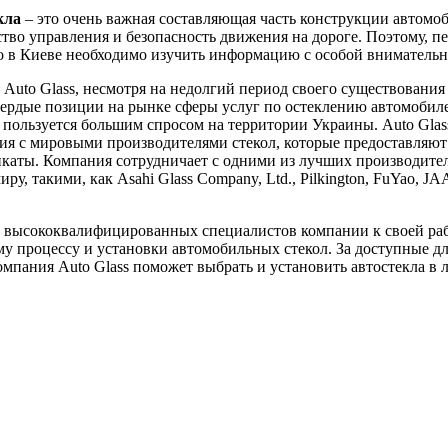
кла
– это очень важная составляющая часть конструкции автомоб
ство управления и безопасность движения на дороге. Поэтому, пе
ло в Киеве необходимо изучить информацию с особой вниматель
Auto Glass, несмотря на недолгий период своего существования 
вердые позиции на рынке сферы услуг по остеклению автомобил
пользуется большим спросом на территории Украины. Auto Glas
я с мировыми производителями стекол, которые предоставляют
каты. Компания сотрудничает с одними из лучших производител
ру, такими, как Asahi Glass Company, Ltd., Pilkington, FuYao, J
 высококвалифицированных специалистов компании к своей ра
у процессу и установки автомобильных стекол. За доступные д
мпания Auto Glass поможет выбрать и установить автостекла в