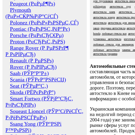
для грузовиков
автостекла ино
Peugeot (РџРµР¶Рѕ)
pilkington
автостекла xyg
Plymouth
автостекла киев
автостекла
(РџР»СЌР№РјР°СѓСЃ)
автостекла хонда
автостекла пр
Polonez (РџРѕР»РѕРЅРµС‚СЃ)
автостекла
автостекла для ином
Pontiac (РџРѕРЅС‚РёР°Рє)
заказ
продажа автостекла
автост
honda
лобовые стекла ваз
автос
Porsche (РџРѕСЂС€Рµ)
установка автостекла
изготов
Proton (РџСЂРѕС‚РѕРЅ)
лобовые стекла для иномарок
Range Rover (Р РµРЅРґР¶
лобовые автостекла
замена ав
Р РѕРІРµСЂ)
автостекла украина
Renault (Р РµРЅРѕ)
Автомобильные сте
Rover (Р РѕРІРµСЂ)
составляющая часть 
Saab (РЎР°Р°Р±)
автомобиля, от котор
Scania (РЎРєР°РЅРёСЏ)
управления и безопа
Seat (РЎРµР°С‚)
дороге. Поэтому, пере
Skoda (РЁРєРѕРґР°)
автостекло в Киеве н
Smart Fortwo (РЎРјР°СЂС‚
информацию с особо
Р¤РѕСЂРІРѕ)
Украинская компания 
Soueast Lioncel (РЎР°СѓРёСЃС‚
на недолгий период с
Р›РёРѕРЅСЃРµР»)
2004 года) уже заним
Ssang Yong (РЎР°РЅРі
рынке сферы услуг п
Р™РѕРЅРі)
автомобилей. Проду