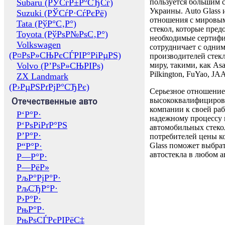
Subaru (РЎСѓР±Р°СЂСѓ)
пользуется большим 
Украины. Auto Glass
Suzuki (РЎСѓР·СѓРєРё)
отношения с мировы
Tata (РўР°С‚Р°)
стекол, которые пред
Toyota (РўРѕР№РѕС‚Р°)
необходимые сертиф
Volkswagen
сотрудничает с одни
(Р¤РѕР»СЊРєСЃРІР°РіРµРЅ)
производителей стекл
Volvo (Р’РѕР»СЊРІРѕ)
миру, такими, как Asa
Pilkington, FuYao, 
ZX Landmark
(Р›РµРЅРґРјР°СЂРє)
Серьезное отношение
Отечественные авто
высококвалифициров
компании к своей раб
Р‘Р°Р·
надежному процессу 
Р‘РѕРіРґР°РЅ
автомобильных стекол
Р’Р°Р·
потребителей цены к
Р“Р°Р·
Glass поможет выбрат
автостекла в любом а
Р—Р°Р·
Р—РёР»
РљР°РјР°Р·
РљСЂР°Р·
Р›Р°Р·
РњР°Р·
РњРѕСЃРєРІРёС‡