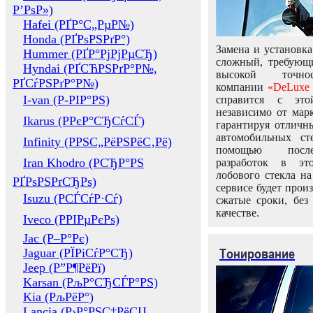
Р’РѕР»)
Hafei (РҐР°С„РµР№)
Honda (РҐРѕРЅРґР°)
Замена и установка
Hummer (РҐР°РјРјРµСЂ)
сложный, требующ
Hyndai (РҐСЋРЅРґР°Р№,
высокой точно
РҐСѓРЅРґР°Р№)
компании
«DeLuxe 
I-van (Р-РІР°РЅ)
справится с это
независимо от марк
Ikarus (РРєР°СЂСѓСЃ)
гарантируя отличны
автомобильных ст
Infinity (РРЅС„РёРЅРёС‚Рё)
помощью посл
Iran Khodro (РСЂР°РЅ
разработок в эт
лобового стекла н
РҐРѕРЅРґСЂРѕ)
сервисе будет прои
Isuzu (РСЃСѓР·Сѓ)
сжатые сроки, без
качестве.
Iveco (РРІРµРєРѕ)
Jac (Р–Р°Рє)
Тонирование
Jaguar (РЇРіСѓР°СЂ)
Jeep (Р”Р¶РёРї)
Karsan (РљР°СЂСЃР°РЅ)
Kia (РљРёР°)
Lancia (Р›Р°РЅС‡РёСЏ,