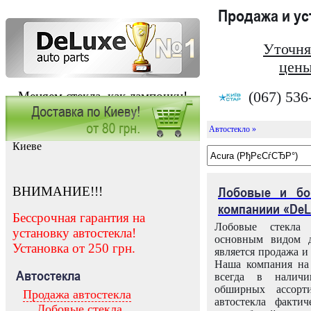
Продажа и у
Уточня
цены
(067) 536
Меняем стекла, как лампочки!
Автостекло »
Заказать установку автостекла в
Киеве
ВНИМАНИЕ!!!
Лобовые и бо
компаниии «DeL
Бессрочная гарантия на
Лобовые стекла
установку автостекла!
основным видом д
Установка от 250 грн.
является продажа и 
Наша компания на 
Автостекла
всегда в налич
обширных ассорт
Продажа автостекла
автостекла факти
Лобовые стекла