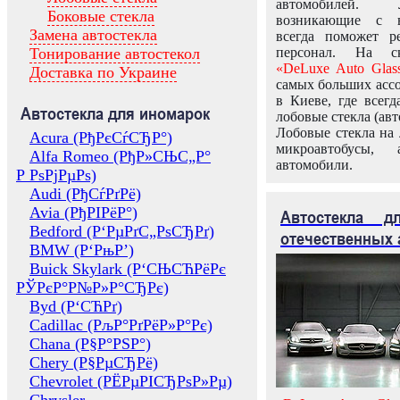
автомобилей.
Боковые стекла
возникающие с в
Замена автостекла
всегда поможет 
Тонирование автостекол
персонал. На ск
«DeLuxe Auto Glas
Доставка по Украине
самых больших ассо
в Киеве, где всег
Автостекла для иномарок
лобовые стекла (авт
Лобовые стекла на 
Acura (РђРєСѓСЂР°)
микроавтобусы, 
Alfa Romeo (РђР»СЊС„Р°
автомобили.
Р РѕРјРµРѕ)
Audi (РђСѓРґРё)
Avia (РђРІРёР°)
Автостекла 
Bedford (Р‘РµРґС„РѕСЂРґ)
отечественных 
BMW (Р‘РњР’)
Buick Skylark (Р‘СЊСЋРёРє
РЎРєР°Р№Р»Р°СЂРє)
Byd (Р‘СЋРґ)
Cadillac (РљР°РґРёР»Р°Рє)
Chana (Р§Р°РЅР°)
Chery (Р§РµСЂРё)
Chevrolet (РЁРµРІСЂРѕР»Рµ)