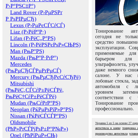
Р›Р°РЅС‡Р°)
Land Rover (Р›РµРЅРґ
Р РѕРІРµСЂ)
Lexus (Р›РµРєСЃСѓСЃ)
Тонирование авт
Liaz (Р›РёР°Р·)
сегодня не толь
Lifan (Р›РёС„Р°РЅ)
средство повышени
Lincoln (Р›РёРЅРєРѕР»СЊРЅ)
эксплуатации. Сов
Man (РњР°РЅ)
применяемые для
Mazda (РњР°Р·РґР°)
барьером для 
Mercedes
ультрафиолета, ул
даже немного сни
(РњРµСЂСЃРµРґРµСЃ)
салоне. У нас м
Mercury (РњРµСЂРєСѓСЂРё)
лобовые стекла, за
Mitsubishi
автомобиля с л
(РњРёС‚СЃСѓР±РёСЃРё,
уровнем затем
РњРёС†СѓР±РёСЃРё)
соответствии с 
Mudan (РњСѓРґР°РЅ)
Тонирование про
профессионально.
Neoplan (РќРµРѕРїР»Р°РЅ)
Nissan (РќРёСЃСЃР°РЅ)
Oldsmobile
Украина
5
из
5
на основе
27
оце
(РћР»РґСЃРјРѕР±Р°Р№Р»)
автостекла в киеве
тонировка а
производство автостекла
устано
Opel (РћРїРµР»СЊ)