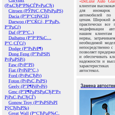
Chrysler
«DeLuxe Auto Glas
(РљСЂР°Р№СЃР»РµСЂ)
клиентам высококач
Citroen (РЎРёС‚СЂРѕРµРЅ)
для иномарок 
автомобилей по
Dacia (Р”Р°С‡РёСЏ)
ценам. Широкий ас
Daewoo (Р”СЌСѓ, Р”РµРѕ,
практически все 
Р”РµСѓ)
модификации авт
Daf (Р”Р°С„)
нашим клиентам 
Daihatsu (Р”Р°Р№С…
нервы, затрачивае
Р°С‚СЃСѓ)
необходимой моде
непосредственно с 
Dodge (Р”РѕРґР¶)
позволяет придержи
Dong Feng (Р”РѕРЅРі
и обеспечивать кл
Р¤РµРЅРі)
надежности и высо
Faw (Р¤Р°РІ)
характеристиках
Fiat (Р¤РёР°С‚)
автостекол.
Ford (Р¤РѕСЂРґ)
Foton (Р¤РѕС‚РѕРЅ)
Замена автосте
Geely (Р”Р¶РёР»Рё)
Gmc (Р”Р¶РµРЅРµСЂР°Р»
РјРѕС‚РѕСЂСЃ)
Gonow Troy (Р“РѕРЅРѕРІ
РўСЂРѕР№)
Great Wall (Р“СЂРµР№С‚