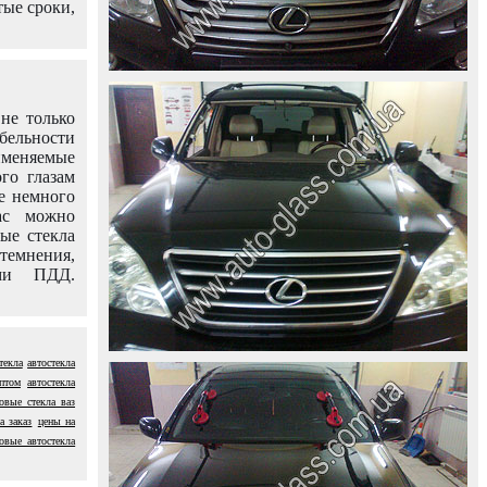
тые сроки,
не только
абельности
именяемые
го глазам
е немного
ас можно
вые стекла
темнения,
ями ПДД.
текла
автостекла
оптом
автостекла
овые стекла ваз
а заказ
цены на
овые автостекла