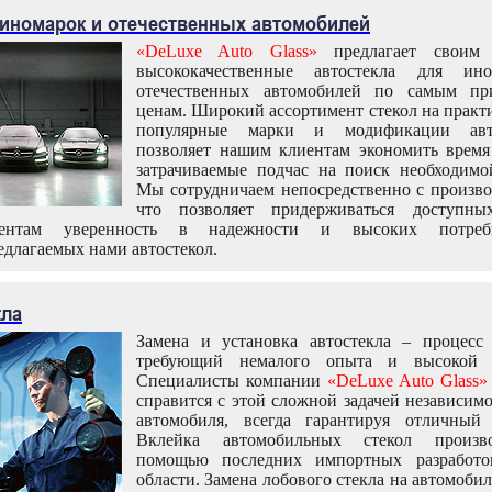
 иномарок и отечественных автомобилей
«DeLuxe Auto Glass»
предлагает своим 
высококачественные автостекла для ин
отечественных автомобилей по самым пр
ценам. Широкий ассортимент стекол на практ
популярные марки и модификации авт
позволяет нашим клиентам экономить время
затрачиваемые подчас на поиск необходимо
Мы сотрудничаем непосредственно с произво
что позволяет придерживаться доступн
иентам уверенность в надежности и высоких потреби
едлагаемых нами автостекол.
кла
Замена и установка автостекла – процесс
требующий немалого опыта и высокой т
Специалисты компании
«DeLuxe Auto Glass»
справится с этой сложной задачей независим
автомобиля, всегда гарантируя отличный р
Вклейка автомобильных стекол произв
помощью последних импортных разработо
области. Замена лобового стекла на автомоби