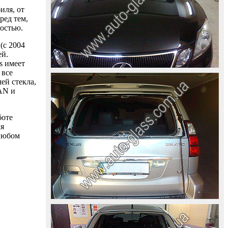
иля, от
ред тем,
ностью.
(с 2004
ей.
s имеет
 все
ей стекла,
AAN и
боте
ля
 любом