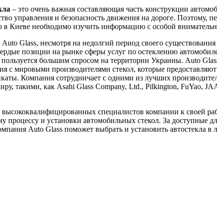
кла
– это очень важная составляющая часть конструкции автомоб
ство управления и безопасность движения на дороге. Поэтому, пе
ло в Киеве необходимо изучить информацию с особой вниматель
Auto Glass, несмотря на недолгий период своего существования 
вердые позиции на рынке сферы услуг по остеклению автомобил
пользуется большим спросом на территории Украины. Auto Glas
я с мировыми производителями стекол, которые предоставляют
каты. Компания сотрудничает с одними из лучших производител
ру, такими, как Asahi Glass Company, Ltd., Pilkington, FuYao, J
 высококвалифицированных специалистов компании к своей ра
у процессу и установки автомобильных стекол. За доступные д
мпания Auto Glass поможет выбрать и установить автостекла в