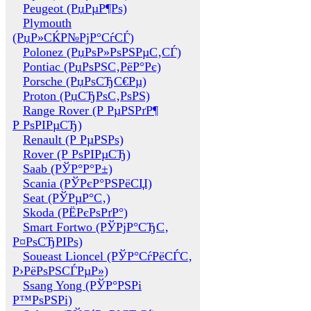
Peugeot (РџРµР¶Рѕ)
Plymouth
(РџР»СЌР№РјР°СѓСЃ)
Polonez (РџРѕР»РѕРЅРµС‚СЃ)
Pontiac (РџРѕРЅС‚РёР°Рє)
Porsche (РџРѕСЂС€Рµ)
Proton (РџСЂРѕС‚РѕРЅ)
Range Rover (Р РµРЅРґР¶
Р РѕРІРµСЂ)
Renault (Р РµРЅРѕ)
Rover (Р РѕРІРµСЂ)
Saab (РЎР°Р°Р±)
Scania (РЎРєР°РЅРёСЏ)
Seat (РЎРµР°С‚)
Skoda (РЁРєРѕРґР°)
Smart Fortwo (РЎРјР°СЂС‚
Р¤РѕСЂРІРѕ)
Soueast Lioncel (РЎР°СѓРёСЃС‚
Р›РёРѕРЅСЃРµР»)
Ssang Yong (РЎР°РЅРі
Р™РѕРЅРі)