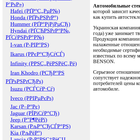
Р’РѕР»)
Автомобильные сте
Hafei (РҐР°С„РµР№)
которой зависит каче
Honda (РҐРѕРЅРґР°)
как купить автостек
Hummer (РҐР°РјРјРµСЂ)
Украинская компания 
Hyndai (РҐСЋРЅРґР°Р№,
года) уже занимает т
РҐСѓРЅРґР°Р№)
Продукция компании 
I-van (Р-РІР°РЅ)
налаженные отношени
необходимые сертифи
Ikarus (РРєР°СЂСѓСЃ)
известных по всему ми
BENSON.
Infinity (РРЅС„РёРЅРёС‚Рё)
Серьезное отношение
Iran Khodro (РСЂР°РЅ
сопутствует надежном
РҐРѕРЅРґСЂРѕ)
потребителей цены ко
Isuzu (РСЃСѓР·Сѓ)
автомобиле.
Iveco (РРІРµРєРѕ)
Jac (Р–Р°Рє)
Jaguar (РЇРіСѓР°СЂ)
Jeep (Р”Р¶РёРї)
Karsan (РљР°СЂСЃР°РЅ)
Kia (РљРёР°)
Lancia (Р›Р°РЅС‡РёСЏ,