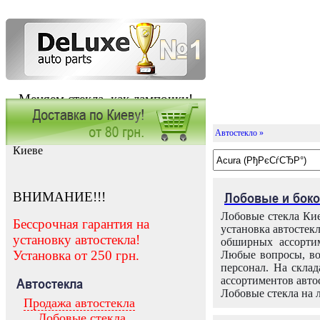
Меняем стекла, как лампочки!
Автостекло »
Заказать установку автостекла в
Киеве
ВНИМАНИЕ!!!
Лобовые и боко
Лобовые стекла Кие
Бессрочная гарантия на
установка автостек
установку автостекла!
обширных ассортим
Установка от 250 грн.
Любые вопросы, во
персонал. На скла
ассортиментов автос
Автостекла
Лобовые стекла на 
Продажа автостекла
Лобовые стекла