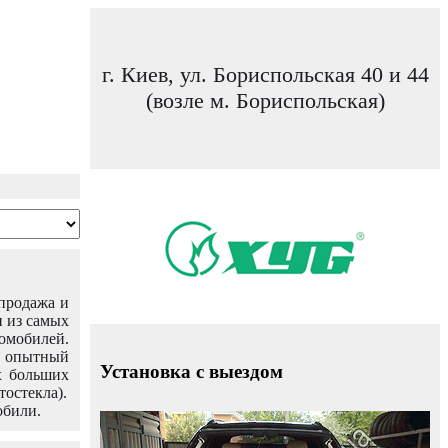
г. Киев, ул. Бориспольская 40 и 44
(возле м. Бориспольская)
 продажа и
н из самых
омобилей.
ш опытный
Установка с выездом
х больших
тостекла).
обили.