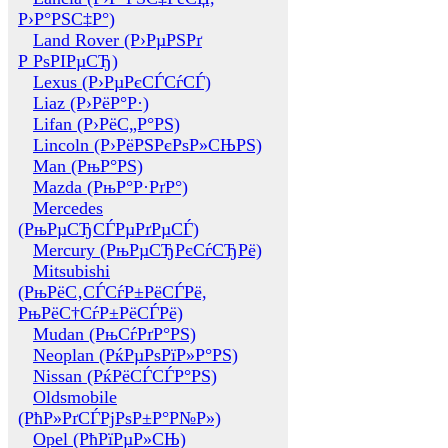
Р›Р°РЅС‡Р°)
Land Rover (Р›РµРЅРґ
Р РѕРІРµСЂ)
Lexus (Р›РµРєСЃСѓСЃ)
Liaz (Р›РёР°Р·)
Lifan (Р›РёС„Р°РЅ)
Lincoln (Р›РёРЅРєРѕР»СЊРЅ)
Man (РњР°РЅ)
Mazda (РњР°Р·РґР°)
Mercedes
(РњРµСЂСЃРµРґРµСЃ)
Mercury (РњРµСЂРєСѓСЂРё)
Mitsubishi
(РњРёС‚СЃСѓР±РёСЃРё,
РњРёС†СѓР±РёСЃРё)
Mudan (РњСѓРґР°РЅ)
Neoplan (РќРµРѕРїР»Р°РЅ)
Nissan (РќРёСЃСЃР°РЅ)
Oldsmobile
(РћР»РґСЃРјРѕР±Р°Р№Р»)
Opel (РћРїРµР»СЊ)