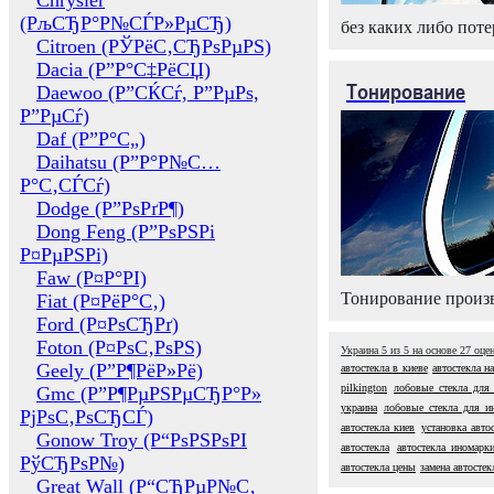
Chrysler
(РљСЂР°Р№СЃР»РµСЂ)
без каких либо поте
Citroen (РЎРёС‚СЂРѕРµРЅ)
Dacia (Р”Р°С‡РёСЏ)
Тонирование
Daewoo (Р”СЌСѓ, Р”РµРѕ,
Р”РµСѓ)
Daf (Р”Р°С„)
Daihatsu (Р”Р°Р№С…
Р°С‚СЃСѓ)
Dodge (Р”РѕРґР¶)
Dong Feng (Р”РѕРЅРі
Р¤РµРЅРі)
Faw (Р¤Р°РІ)
Тонирование произв
Fiat (Р¤РёР°С‚)
Ford (Р¤РѕСЂРґ)
Foton (Р¤РѕС‚РѕРЅ)
Украина
5
из
5
на основе
27
оце
Geely (Р”Р¶РёР»Рё)
автостекла в киеве
автостекла н
pilkington
лобовые стекла для
Gmc (Р”Р¶РµРЅРµСЂР°Р»
украина
лобовые стекла для и
РјРѕС‚РѕСЂСЃ)
автостекла киев
установка авто
Gonow Troy (Р“РѕРЅРѕРІ
автостекла
автостекла иномарк
РўСЂРѕР№)
автостекла цены
замена автостек
Great Wall (Р“СЂРµР№С‚