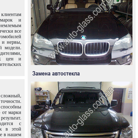
клиентам
омарок и
иемлемым
ически все
омобилей
 и нервы,
й модели.
дителями,
ых цен и
тельских
Замена автостекла
 сложный,
очности.
способны
о от марки
езультат.
одится с
к в этой
ле в нашем