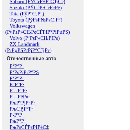
Subaru (РЎСѓР±Р°СЂСѓ)
Suzuki (РЎСѓР·СѓРєРё)
Tata (РўР°С‚Р°)
Toyota (РўРѕР№РѕС‚Р°)
Volkswagen
(Р¤РѕР»СЊРєСЃРІР°РіРµРЅ)
Volvo (Р’РѕР»СЊРІРѕ)
ZX Landmark
(Р›РµРЅРґРјР°СЂРє)
Отечественные авто
Р‘Р°Р·
Р‘РѕРіРґР°РЅ
Р’Р°Р·
Р“Р°Р·
Р—Р°Р·
Р—РёР»
РљР°РјР°Р·
РљСЂР°Р·
Р›Р°Р·
РњР°Р·
РњРѕСЃРєРІРёС‡