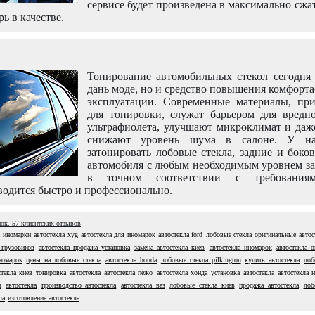
сервисе будет произведена в максимально сжа
рь в качестве.
Тонирование автомобильных стекол сегодня 
дань моде, но и средство повышения комфорт
эксплуатации. Современные материалы, пр
для тонировки, служат барьером для вредно
ультрафиолета, улучшают микроклимат и даж
снижают уровень шума в салоне. У н
затонировать лобовые стекла, задние и боко
автомобиля с любым необходимым уровнем за
в точном соответствии с требовани
одится быстро и профессионально.
нок.
57
клиентских отзывов
а иномарки
автостекла xyg
автостекла для иномарок
автостекла ford
лобовые стекла
оригинальные автос
 грузовиков
автостекла продажа установка
замена автостекла киев
автостекла иномарок
автостекла 
номарок
цены на лобовые стекла
автостекла honda
лобовые стекла pilkington
купить автостекла
лоб
стекла киев
тонировка автостекла
автостекла пежо
автостекла хонда
установка автостекла
автостекла н
и
автостекла
производство автостекла
автостекла ваз
лобовые стекла киев
продажа автостекла
лоб
ла
изготовление автостекла