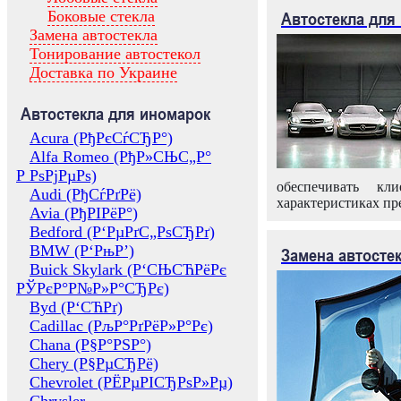
Боковые стекла
Автостекла для
Замена автостекла
Тонирование автостекол
Доставка по Украине
Автостекла для иномарок
Acura (РђРєСѓСЂР°)
Alfa Romeo (РђР»СЊС„Р°
Р РѕРјРµРѕ)
обеспечивать кл
Audi (РђСѓРґРё)
характеристиках пр
Avia (РђРІРёР°)
Bedford (Р‘РµРґС„РѕСЂРґ)
BMW (Р‘РњР’)
Замена автосте
Buick Skylark (Р‘СЊСЋРёРє
РЎРєР°Р№Р»Р°СЂРє)
Byd (Р‘СЋРґ)
Cadillac (РљР°РґРёР»Р°Рє)
Chana (Р§Р°РЅР°)
Chery (Р§РµСЂРё)
Chevrolet (РЁРµРІСЂРѕР»Рµ)