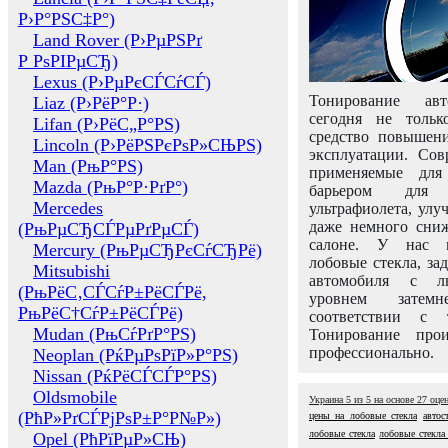
Р›Р°РЅС‡Р°)
Land Rover (Р›РµРЅРґ
Р РѕРІРµСЂ)
Lexus (Р›РµРєСЃСѓСЃ)
Тонирование авт
Liaz (Р›РёР°Р·)
сегодня не толь
Lifan (Р›РёС„Р°РЅ)
средство повышени
Lincoln (Р›РёРЅРєРѕР»СЊРЅ)
эксплуатации. Сов
Man (РњР°РЅ)
применяемые для
Mazda (РњР°Р·РґР°)
барьером для 
Mercedes
ультрафиолета, ул
даже немного сни
(РњРµСЂСЃРµРґРµСЃ)
салоне. У нас м
Mercury (РњРµСЂРєСѓСЂРё)
лобовые стекла, за
Mitsubishi
автомобиля с л
(РњРёС‚СЃСѓР±РёСЃРё,
уровнем затем
РњРёС†СѓР±РёСЃРё)
соответствии с 
Mudan (РњСѓРґР°РЅ)
Тонирование про
профессионально.
Neoplan (РќРµРѕРїР»Р°РЅ)
Nissan (РќРёСЃСЃР°РЅ)
Oldsmobile
Украина
5
из
5
на основе
27
оце
(РћР»РґСЃРјРѕР±Р°Р№Р»)
цены на лобовые стекла
автос
лобовые стекла
лобовые стекла
Opel (РћРїРµР»СЊ)