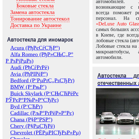
автомобилей.
Боковые стекла
возникающие с в
Замена автостекла
всегда поможет 
Тонирование автостекол
персонал. На ск
«DeLuxe Auto Glas
Доставка по Украине
самых больших ассо
в Киеве, где всег
Автостекла для иномарок
лобовые стекла (авт
Лобовые стекла на 
Acura (РђРєСѓСЂР°)
микроавтобусы, 
Alfa Romeo (РђР»СЊС„Р°
автомобили.
Р РѕРјРµРѕ)
Audi (РђСѓРґРё)
Avia (РђРІРёР°)
Автостекла 
Bedford (Р‘РµРґС„РѕСЂРґ)
отечественных 
BMW (Р‘РњР’)
Buick Skylark (Р‘СЊСЋРёРє
РЎРєР°Р№Р»Р°СЂРє)
Byd (Р‘СЋРґ)
Cadillac (РљР°РґРёР»Р°Рє)
Chana (Р§Р°РЅР°)
Chery (Р§РµСЂРё)
Chevrolet (РЁРµРІСЂРѕР»Рµ)