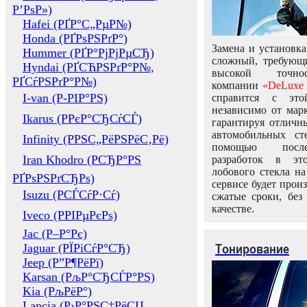
Р’РѕР»)
Hafei (РҐР°С„РµР№)
Honda (РҐРѕРЅРґР°)
Замена и установка
Hummer (РҐР°РјРјРµСЂ)
сложный, требующ
Hyndai (РҐСЋРЅРґР°Р№,
высокой точно
РҐСѓРЅРґР°Р№)
компании
«DeLuxe 
I-van (Р-РІР°РЅ)
справится с это
независимо от марк
Ikarus (РРєР°СЂСѓСЃ)
гарантируя отличны
автомобильных ст
Infinity (РРЅС„РёРЅРёС‚Рё)
помощью посл
Iran Khodro (РСЂР°РЅ
разработок в эт
лобового стекла н
РҐРѕРЅРґСЂРѕ)
сервисе будет прои
Isuzu (РСЃСѓР·Сѓ)
сжатые сроки, без
качестве.
Iveco (РРІРµРєРѕ)
Jac (Р–Р°Рє)
Тонирование
Jaguar (РЇРіСѓР°СЂ)
Jeep (Р”Р¶РёРї)
Karsan (РљР°СЂСЃР°РЅ)
Kia (РљРёР°)
Lancia (Р›Р°РЅС‡РёСЏ,