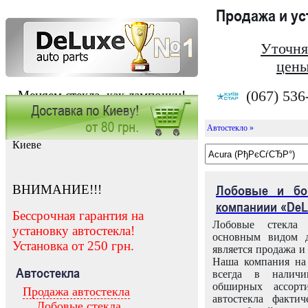
Продажа и у
Уточня
цены
(067) 536
Меняем стекла, как лампочки!
Автостекло »
Заказать установку автостекла в
Киеве
ВНИМАНИЕ!!!
Лобовые и бо
компаниии «DeL
Бессрочная гарантия на
Лобовые стекла
установку автостекла!
основным видом д
Установка от 250 грн.
является продажа и 
Наша компания на 
Автостекла
всегда в налич
обширных ассорт
Продажа автостекла
автостекла факти
Лобовые стекла