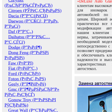
Chrysler
«DeLuxe Auto Glas
(РљСЂР°Р№СЃР»РµСЂ)
клиентам высококач
Citroen (РЎРёС‚СЂРѕРµРЅ)
для иномарок 
автомобилей по
Dacia (Р”Р°С‡РёСЏ)
ценам. Широкий ас
Daewoo (Р”СЌСѓ, Р”РµРѕ,
практически все 
Р”РµСѓ)
модификации авт
Daf (Р”Р°С„)
нашим клиентам 
Daihatsu (Р”Р°Р№С…
нервы, затрачивае
Р°С‚СЃСѓ)
необходимой моде
непосредственно с 
Dodge (Р”РѕРґР¶)
позволяет придержи
Dong Feng (Р”РѕРЅРі
и обеспечивать кл
Р¤РµРЅРі)
надежности и высо
Faw (Р¤Р°РІ)
характеристиках
Fiat (Р¤РёР°С‚)
автостекол.
Ford (Р¤РѕСЂРґ)
Foton (Р¤РѕС‚РѕРЅ)
Замена автосте
Geely (Р”Р¶РёР»Рё)
Gmc (Р”Р¶РµРЅРµСЂР°Р»
РјРѕС‚РѕСЂСЃ)
Gonow Troy (Р“РѕРЅРѕРІ
РўСЂРѕР№)
Great Wall (Р“СЂРµР№С‚