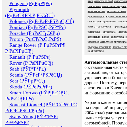
киев
автостекла ford
автостекл
Peugeot (РџРµР¶Рѕ)
стекла киев
автостекла продажа 
Plymouth
автостекла ваз
автостекла киев
(РџР»СЌР№РјР°СѓСЃ)
для иномарок
купить автостекл
Polonez (РџРѕР»РѕРЅРµС‚СЃ)
стекла для грузовиков
автост
Pontiac (РџРѕРЅС‚РёР°Рє)
замена автостекла
производс
тонировка автостекла
автос
Porsche (РџРѕСЂС€Рµ)
автостекла honda
автостекла 
Proton (РџСЂРѕС‚РѕРЅ)
установка автостекла
автостекла
Range Rover (Р РµРЅРґР¶
продажа автостекла
лобовые авт
Р РѕРІРµСЂ)
на автостекла
Renault (Р РµРЅРѕ)
Автомобильные сте
Rover (Р РѕРІРµСЂ)
составляющая часть 
Saab (РЎР°Р°Р±)
автомобиля, от котор
Scania (РЎРєР°РЅРёСЏ)
управления и безопа
Seat (РЎРµР°С‚)
дороге. Поэтому, пере
Skoda (РЁРєРѕРґР°)
автостекло в Киеве н
Smart Fortwo (РЎРјР°СЂС‚
информацию с особо
Р¤РѕСЂРІРѕ)
Украинская компания 
Soueast Lioncel (РЎР°СѓРёСЃС‚
на недолгий период с
Р›РёРѕРЅСЃРµР»)
2004 года) уже заним
Ssang Yong (РЎР°РЅРі
рынке сферы услуг п
Р™РѕРЅРі)
автомобилей. Проду