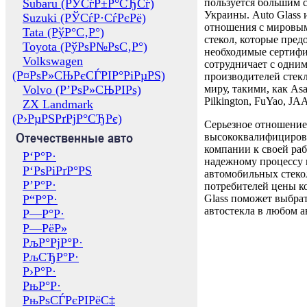
Subaru (РЎСѓР±Р°СЂСѓ)
пользуется большим 
Украины. Auto Glass
Suzuki (РЎСѓР·СѓРєРё)
отношения с мировы
Tata (РўР°С‚Р°)
стекол, которые пред
Toyota (РўРѕР№РѕС‚Р°)
необходимые сертиф
Volkswagen
сотрудничает с одни
(Р¤РѕР»СЊРєСЃРІР°РіРµРЅ)
производителей стекл
Volvo (Р’РѕР»СЊРІРѕ)
миру, такими, как Asa
Pilkington, FuYao, 
ZX Landmark
(Р›РµРЅРґРјР°СЂРє)
Серьезное отношение
Отечественные авто
высококвалифициров
компании к своей раб
Р‘Р°Р·
надежному процессу 
Р‘РѕРіРґР°РЅ
автомобильных стекол
Р’Р°Р·
потребителей цены к
Р“Р°Р·
Glass поможет выбрат
автостекла в любом а
Р—Р°Р·
Р—РёР»
РљР°РјР°Р·
РљСЂР°Р·
Р›Р°Р·
РњР°Р·
РњРѕСЃРєРІРёС‡