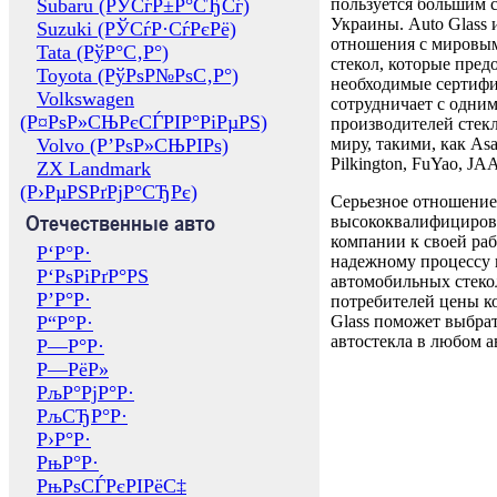
Subaru (РЎСѓР±Р°СЂСѓ)
пользуется большим 
Украины. Auto Glass
Suzuki (РЎСѓР·СѓРєРё)
отношения с мировы
Tata (РўР°С‚Р°)
стекол, которые пред
Toyota (РўРѕР№РѕС‚Р°)
необходимые сертиф
Volkswagen
сотрудничает с одни
(Р¤РѕР»СЊРєСЃРІР°РіРµРЅ)
производителей стекл
Volvo (Р’РѕР»СЊРІРѕ)
миру, такими, как Asa
Pilkington, FuYao, 
ZX Landmark
(Р›РµРЅРґРјР°СЂРє)
Серьезное отношение
Отечественные авто
высококвалифициров
компании к своей раб
Р‘Р°Р·
надежному процессу 
Р‘РѕРіРґР°РЅ
автомобильных стекол
Р’Р°Р·
потребителей цены к
Р“Р°Р·
Glass поможет выбрат
автостекла в любом а
Р—Р°Р·
Р—РёР»
РљР°РјР°Р·
РљСЂР°Р·
Р›Р°Р·
РњР°Р·
РњРѕСЃРєРІРёС‡