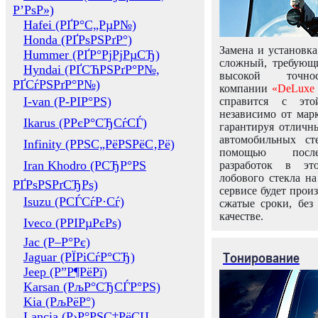
Р’РѕР»)
Hafei (РҐР°С„РµР№)
Honda (РҐРѕРЅРґР°)
Замена и установка
Hummer (РҐР°РјРјРµСЂ)
сложный, требующ
Hyndai (РҐСЋРЅРґР°Р№,
высокой точно
РҐСѓРЅРґР°Р№)
компании
«DeLuxe 
I-van (Р-РІР°РЅ)
справится с это
независимо от марк
Ikarus (РРєР°СЂСѓСЃ)
гарантируя отличны
автомобильных ст
Infinity (РРЅС„РёРЅРёС‚Рё)
помощью посл
Iran Khodro (РСЂР°РЅ
разработок в эт
лобового стекла н
РҐРѕРЅРґСЂРѕ)
сервисе будет прои
Isuzu (РСЃСѓР·Сѓ)
сжатые сроки, без
качестве.
Iveco (РРІРµРєРѕ)
Jac (Р–Р°Рє)
Тонирование
Jaguar (РЇРіСѓР°СЂ)
Jeep (Р”Р¶РёРї)
Karsan (РљР°СЂСЃР°РЅ)
Kia (РљРёР°)
Lancia (Р›Р°РЅС‡РёСЏ,