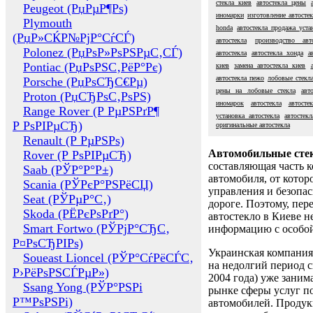
стекла киев
автостекла цены
Peugeot (РџРµР¶Рѕ)
иномарки
изготовление автосте
Plymouth
honda
автостекла продажа уста
(РџР»СЌР№РјР°СѓСЃ)
автостекла
производство авто
Polonez (РџРѕР»РѕРЅРµС‚СЃ)
автостекла
автостекла хонда
а
Pontiac (РџРѕРЅС‚РёР°Рє)
киев
замена автостекла киев
автостекла пежо
лобовые стекл
Porsche (РџРѕСЂС€Рµ)
цены на лобовые стекла
авт
Proton (РџСЂРѕС‚РѕРЅ)
иномарок
автостекла
автосте
Range Rover (Р РµРЅРґР¶
установка автостекла
автостек
Р РѕРІРµСЂ)
оригинальные автостекла
Renault (Р РµРЅРѕ)
Автомобильные сте
Rover (Р РѕРІРµСЂ)
составляющая часть 
Saab (РЎР°Р°Р±)
автомобиля, от котор
Scania (РЎРєР°РЅРёСЏ)
управления и безопа
Seat (РЎРµР°С‚)
дороге. Поэтому, пере
Skoda (РЁРєРѕРґР°)
автостекло в Киеве н
Smart Fortwo (РЎРјР°СЂС‚
информацию с особо
Р¤РѕСЂРІРѕ)
Украинская компания 
Soueast Lioncel (РЎР°СѓРёСЃС‚
на недолгий период с
Р›РёРѕРЅСЃРµР»)
2004 года) уже заним
Ssang Yong (РЎР°РЅРі
рынке сферы услуг п
Р™РѕРЅРі)
автомобилей. Проду