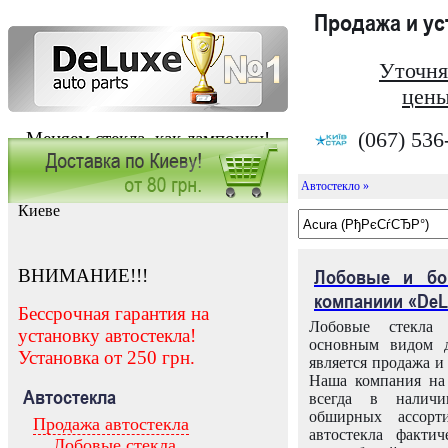
Продажа и у
Уточня
цены
(067) 536
Меняем стекла, как лампочки!
Автостекло »
Заказать установку автостекла в
Киеве
ВНИМАНИЕ!!!
Лобовые и бо
компаниии «DeL
Бессрочная гарантия на
Лобовые стекла
установку автостекла!
основным видом д
Установка от 250 грн.
является продажа и 
Наша компания на 
Автостекла
всегда в налич
обширных ассорт
Продажа автостекла
автостекла факти
Лобовые стекла