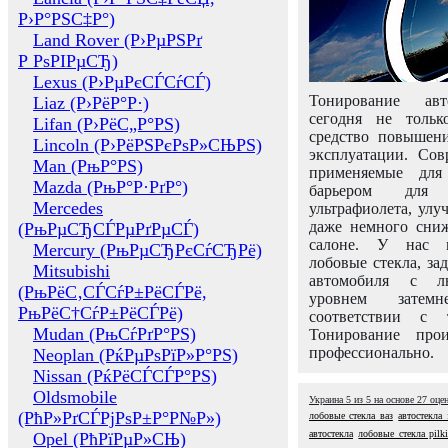
Р›Р°РЅС‡Р°)
Land Rover (Р›РµРЅРґ
Р РѕРІРµСЂ)
Lexus (Р›РµРєСЃСѓСЃ)
Тонирование авт
Liaz (Р›РёР°Р·)
сегодня не толь
Lifan (Р›РёС„Р°РЅ)
средство повышени
Lincoln (Р›РёРЅРєРѕР»СЊРЅ)
эксплуатации. Сов
Man (РњР°РЅ)
применяемые для
Mazda (РњР°Р·РґР°)
барьером для 
Mercedes
ультрафиолета, ул
даже немного сни
(РњРµСЂСЃРµРґРµСЃ)
салоне. У нас м
Mercury (РњРµСЂРєСѓСЂРё)
лобовые стекла, за
Mitsubishi
автомобиля с л
(РњРёС‚СЃСѓР±РёСЃРё,
уровнем затем
РњРёС†СѓР±РёСЃРё)
соответствии с 
Mudan (РњСѓРґР°РЅ)
Тонирование про
профессионально.
Neoplan (РќРµРѕРїР»Р°РЅ)
Nissan (РќРёСЃСЃР°РЅ)
Oldsmobile
Украина
5
из
5
на основе
27
оце
(РћР»РґСЃРјРѕР±Р°Р№Р»)
лобовые стекла ваз
автостекла 
автостекла
лобовые стекла pilk
Opel (РћРїРµР»СЊ)