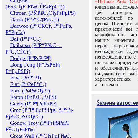
Chrysler
«DeLuxe Auto Glas
(РљСЂР°Р№СЃР»РµСЂ)
клиентам высококач
Citroen (РЎРёС‚СЂРѕРµРЅ)
для иномарок 
автомобилей по
Dacia (Р”Р°С‡РёСЏ)
ценам. Широкий ас
Daewoo (Р”СЌСѓ, Р”РµРѕ,
практически все 
Р”РµСѓ)
модификации авт
Daf (Р”Р°С„)
нашим клиентам 
Daihatsu (Р”Р°Р№С…
нервы, затрачивае
Р°С‚СЃСѓ)
необходимой моде
непосредственно с 
Dodge (Р”РѕРґР¶)
позволяет придержи
Dong Feng (Р”РѕРЅРі
и обеспечивать кл
Р¤РµРЅРі)
надежности и высо
Faw (Р¤Р°РІ)
характеристиках
Fiat (Р¤РёР°С‚)
автостекол.
Ford (Р¤РѕСЂРґ)
Foton (Р¤РѕС‚РѕРЅ)
Замена автосте
Geely (Р”Р¶РёР»Рё)
Gmc (Р”Р¶РµРЅРµСЂР°Р»
РјРѕС‚РѕСЂСЃ)
Gonow Troy (Р“РѕРЅРѕРІ
РўСЂРѕР№)
Great Wall (Р“СЂРµР№С‚