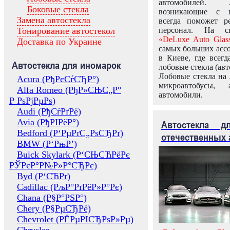
автомобилей.
Боковые стекла
возникающие с в
Замена автостекла
всегда поможет 
Тонирование автостекол
персонал. На ск
«DeLuxe Auto Glas
Доставка по Украине
самых больших ассо
в Киеве, где всег
Автостекла для иномарок
лобовые стекла (авт
Лобовые стекла на 
Acura (РђРєСѓСЂР°)
микроавтобусы, 
Alfa Romeo (РђР»СЊС„Р°
автомобили.
Р РѕРјРµРѕ)
Audi (РђСѓРґРё)
Avia (РђРІРёР°)
Автостекла 
Bedford (Р‘РµРґС„РѕСЂРґ)
отечественных 
BMW (Р‘РњР’)
Buick Skylark (Р‘СЊСЋРёРє
РЎРєР°Р№Р»Р°СЂРє)
Byd (Р‘СЋРґ)
Cadillac (РљР°РґРёР»Р°Рє)
Chana (Р§Р°РЅР°)
Chery (Р§РµСЂРё)
Chevrolet (РЁРµРІСЂРѕР»Рµ)