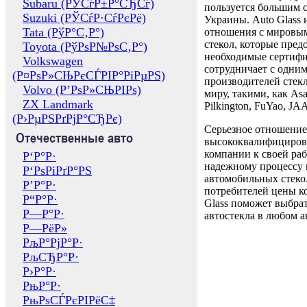
Subaru (РЎСѓР±Р°СЂСѓ)
пользуется большим 
Suzuki (РЎСѓР·СѓРєРё)
Украины. Auto Glass
Tata (РўР°С‚Р°)
отношения с мировы
стекол, которые пред
Toyota (РўРѕР№РѕС‚Р°)
необходимые сертиф
Volkswagen
сотрудничает с одни
(Р¤РѕР»СЊРєСЃРІР°РіРµРЅ)
производителей стекл
Volvo (Р’РѕР»СЊРІРѕ)
миру, такими, как Asa
ZX Landmark
Pilkington, FuYao, 
(Р›РµРЅРґРјР°СЂРє)
Серьезное отношение
Отечественные авто
высококвалифициров
компании к своей раб
Р‘Р°Р·
надежному процессу 
Р‘РѕРіРґР°РЅ
автомобильных стекол
Р’Р°Р·
потребителей цены к
Р“Р°Р·
Glass поможет выбрат
Р—Р°Р·
автостекла в любом а
Р—РёР»
РљР°РјР°Р·
РљСЂР°Р·
Р›Р°Р·
РњР°Р·
РњРѕСЃРєРІРёС‡