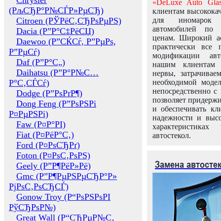
Chrysler
«DeLuxe Auto Glas
(РљСЂР°Р№СЃР»РµСЂ)
клиентам высококач
Citroen (РЎРёС‚СЂРѕРµРЅ)
для иномарок 
автомобилей по
Dacia (Р”Р°С‡РёСЏ)
ценам. Широкий ас
Daewoo (Р”СЌСѓ, Р”РµРѕ,
практически все 
Р”РµСѓ)
модификации авт
Daf (Р”Р°С„)
нашим клиентам 
Daihatsu (Р”Р°Р№С…
нервы, затрачивае
Р°С‚СЃСѓ)
необходимой моде
непосредственно с 
Dodge (Р”РѕРґР¶)
позволяет придержи
Dong Feng (Р”РѕРЅРі
и обеспечивать кл
Р¤РµРЅРі)
надежности и высо
Faw (Р¤Р°РІ)
характеристиках
Fiat (Р¤РёР°С‚)
автостекол.
Ford (Р¤РѕСЂРґ)
Foton (Р¤РѕС‚РѕРЅ)
Замена автосте
Geely (Р”Р¶РёР»Рё)
Gmc (Р”Р¶РµРЅРµСЂР°Р»
РјРѕС‚РѕСЂСЃ)
Gonow Troy (Р“РѕРЅРѕРІ
РўСЂРѕР№)
Great Wall (Р“СЂРµР№С‚