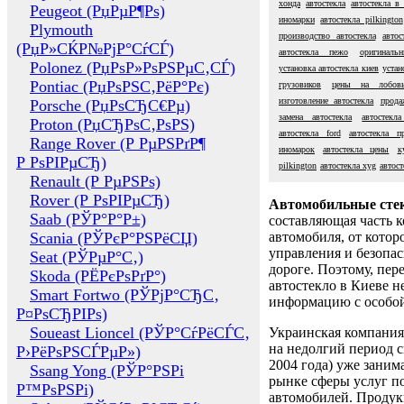
хонда
автостекла
автостекла в
Peugeot (РџРµР¶Рѕ)
иномарки
автостекла pilkington
Plymouth
производство автостекла
автос
(РџР»СЌР№РјР°СѓСЃ)
автостекла пежо
оригиналь
Polonez (РџРѕР»РѕРЅРµС‚СЃ)
установка автостекла киев
устан
Pontiac (РџРѕРЅС‚РёР°Рє)
грузовиков
цены на лобовы
изготовление автостекла
прода
Porsche (РџРѕСЂС€Рµ)
замена автостекла
автостекл
Proton (РџСЂРѕС‚РѕРЅ)
автостекла ford
автостекла п
Range Rover (Р РµРЅРґР¶
иномарок
автостекла цены
к
Р РѕРІРµСЂ)
pilkington
автостекла xyg
автост
Renault (Р РµРЅРѕ)
Rover (Р РѕРІРµСЂ)
Автомобильные сте
Saab (РЎР°Р°Р±)
составляющая часть 
Scania (РЎРєР°РЅРёСЏ)
автомобиля, от котор
управления и безопа
Seat (РЎРµР°С‚)
дороге. Поэтому, пере
Skoda (РЁРєРѕРґР°)
автостекло в Киеве н
Smart Fortwo (РЎРјР°СЂС‚
информацию с особо
Р¤РѕСЂРІРѕ)
Soueast Lioncel (РЎР°СѓРёСЃС‚
Украинская компания 
на недолгий период с
Р›РёРѕРЅСЃРµР»)
2004 года) уже заним
Ssang Yong (РЎР°РЅРі
рынке сферы услуг п
Р™РѕРЅРі)
автомобилей. Проду