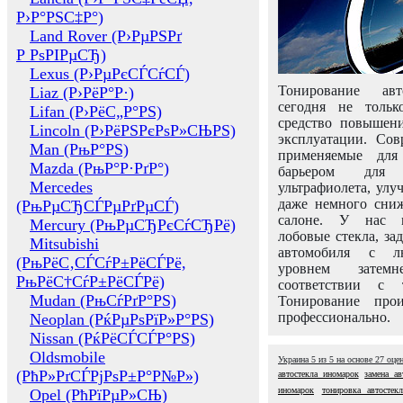
Р›Р°РЅС‡Р°)
Land Rover (Р›РµРЅРґ
Р РѕРІРµСЂ)
Lexus (Р›РµРєСЃСѓСЃ)
Тонирование авт
Liaz (Р›РёР°Р·)
сегодня не толь
Lifan (Р›РёС„Р°РЅ)
средство повышени
Lincoln (Р›РёРЅРєРѕР»СЊРЅ)
эксплуатации. Сов
Man (РњР°РЅ)
применяемые для
Mazda (РњР°Р·РґР°)
барьером для 
Mercedes
ультрафиолета, ул
даже немного сни
(РњРµСЂСЃРµРґРµСЃ)
салоне. У нас м
Mercury (РњРµСЂРєСѓСЂРё)
лобовые стекла, за
Mitsubishi
автомобиля с л
(РњРёС‚СЃСѓР±РёСЃРё,
уровнем затем
РњРёС†СѓР±РёСЃРё)
соответствии с 
Mudan (РњСѓРґР°РЅ)
Тонирование про
профессионально.
Neoplan (РќРµРѕРїР»Р°РЅ)
Nissan (РќРёСЃСЃР°РЅ)
Oldsmobile
Украина
5
из
5
на основе
27
оце
(РћР»РґСЃРјРѕР±Р°Р№Р»)
автостекла иномарок
замена ав
иномарок
тонировка автостекл
Opel (РћРїРµР»СЊ)