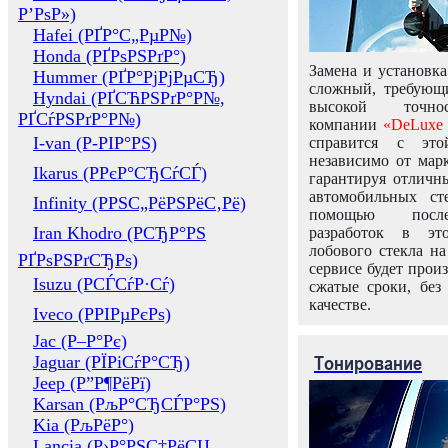
Р’РѕР»)
Hafei (РҐР°С„РµР№)
Honda (РҐРѕРЅРґР°)
Замена и установка
Hummer (РҐР°РјРјРµСЂ)
сложный, требующ
Hyndai (РҐСЋРЅРґР°Р№,
высокой точно
РҐСѓРЅРґР°Р№)
компании
«DeLuxe 
I-van (Р-РІР°РЅ)
справится с это
независимо от марк
Ikarus (РРєР°СЂСѓСЃ)
гарантируя отличны
автомобильных ст
Infinity (РРЅС„РёРЅРёС‚Рё)
помощью посл
Iran Khodro (РСЂР°РЅ
разработок в эт
лобового стекла н
РҐРѕРЅРґСЂРѕ)
сервисе будет прои
Isuzu (РСЃСѓР·Сѓ)
сжатые сроки, без
качестве.
Iveco (РРІРµРєРѕ)
Jac (Р–Р°Рє)
Тонирование
Jaguar (РЇРіСѓР°СЂ)
Jeep (Р”Р¶РёРї)
Karsan (РљР°СЂСЃР°РЅ)
Kia (РљРёР°)
Lancia (Р›Р°РЅС‡РёСЏ,