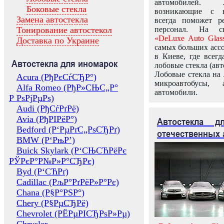
автомобилей.
Боковые стекла
возникающие с в
Замена автостекла
всегда поможет 
Тонирование автостекол
персонал. На ск
«DeLuxe Auto Glas
Доставка по Украине
самых больших ассо
в Киеве, где всег
Автостекла для иномарок
лобовые стекла (авт
Лобовые стекла на 
Acura (РђРєСѓСЂР°)
микроавтобусы, 
Alfa Romeo (РђР»СЊС„Р°
автомобили.
Р РѕРјРµРѕ)
Audi (РђСѓРґРё)
Avia (РђРІРёР°)
Автостекла 
Bedford (Р‘РµРґС„РѕСЂРґ)
отечественных 
BMW (Р‘РњР’)
Buick Skylark (Р‘СЊСЋРёРє
РЎРєР°Р№Р»Р°СЂРє)
Byd (Р‘СЋРґ)
Cadillac (РљР°РґРёР»Р°Рє)
Chana (Р§Р°РЅР°)
Chery (Р§РµСЂРё)
Chevrolet (РЁРµРІСЂРѕР»Рµ)