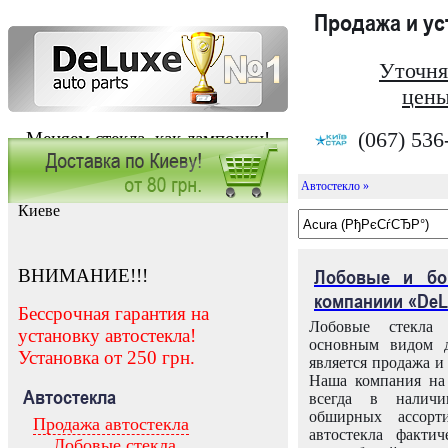
Продажа и у
Уточня
цены
(067) 536
Меняем стекла, как лампочки!
Автостекло »
Заказать установку автостекла в
Киеве
ВНИМАНИЕ!!!
Лобовые и бо
компаниии «DeL
Бессрочная гарантия на
Лобовые стекла
установку автостекла!
основным видом д
Установка от 250 грн.
является продажа и 
Наша компания на 
Автостекла
всегда в налич
обширных ассорт
Продажа автостекла
автостекла факти
Лобовые стекла