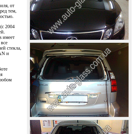
иля, от
ред тем,
ностью.
(с 2004
ей.
s имеет
 все
ей стекла,
AAN и
боте
ля
 любом