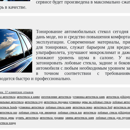
сервисе будет произведена в максимально сжа
рь в качестве.
Тонирование автомобильных стекол сегодня 
дань моде, но и средство повышения комфорт
эксплуатации. Современные материалы, пр
для тонировки, служат барьером для вредно
ультрафиолета, улучшают микроклимат и даж
снижают уровень шума в салоне. У н
затонировать лобовые стекла, задние и боко
автомобиля с любым необходимым уровнем за
в точном соответствии с требовани
одится быстро и профессионально.
нок.
57
клиентских отзывов
а автостекла
автостекла в киеве
изготовление автостекла
установка автостекла киев
автостекла pilkingt
нальные автостекла
автостекла xyg
автостекла продажа установка
цены на лобовые стекла
лобовые автос
тостекла honda
установка автостекла
лобовые стекла киев
автостекла пежо
автостекла ford
автостекла и
автостекла ваз
лобовые стекла для иномарок
лобовые стекла ваз
автостекла
лобовые стекла pilkingto
стекла цены
купить автостекла
автостекла украина
замена автостекла киев
лобовые стекла для грузо
остекла хонда