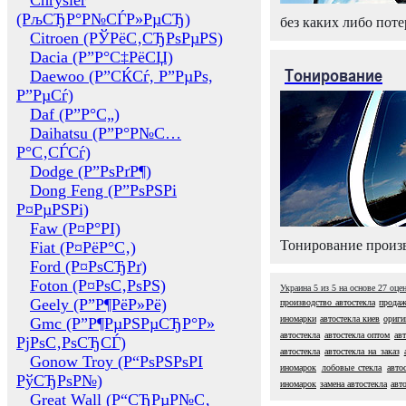
Chrysler
(РљСЂР°Р№СЃР»РµСЂ)
без каких либо поте
Citroen (РЎРёС‚СЂРѕРµРЅ)
Dacia (Р”Р°С‡РёСЏ)
Тонирование
Daewoo (Р”СЌСѓ, Р”РµРѕ,
Р”РµСѓ)
Daf (Р”Р°С„)
Daihatsu (Р”Р°Р№С…
Р°С‚СЃСѓ)
Dodge (Р”РѕРґР¶)
Dong Feng (Р”РѕРЅРі
Р¤РµРЅРі)
Faw (Р¤Р°РІ)
Тонирование произв
Fiat (Р¤РёР°С‚)
Ford (Р¤РѕСЂРґ)
Foton (Р¤РѕС‚РѕРЅ)
Украина
5
из
5
на основе
27
оце
Geely (Р”Р¶РёР»Рё)
производство автостекла
продаж
иномарки
автостекла киев
ориги
Gmc (Р”Р¶РµРЅРµСЂР°Р»
автостекла
автостекла оптом
ав
РјРѕС‚РѕСЂСЃ)
автостекла
автостекла на заказ
Gonow Troy (Р“РѕРЅРѕРІ
иномарок
лобовые стекла
авто
РўСЂРѕР№)
иномарок
замена автостекла
авт
Great Wall (Р“СЂРµР№С‚