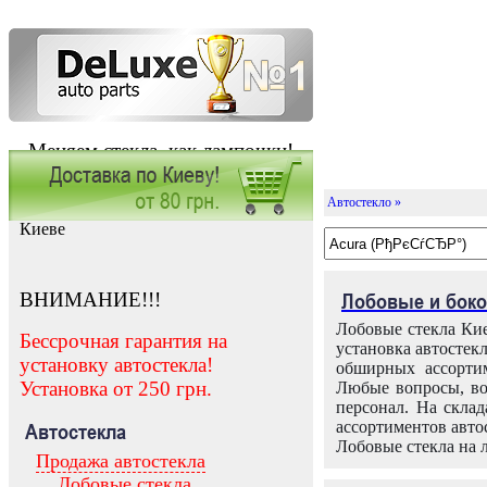
Меняем стекла, как лампочки!
Автостекло »
Заказать установку автостекла в
Киеве
ВНИМАНИЕ!!!
Лобовые и боко
Лобовые стекла Кие
Бессрочная гарантия на
установка автостек
установку автостекла!
обширных ассортим
Установка от 250 грн.
Любые вопросы, во
персонал. На скла
ассортиментов автос
Автостекла
Лобовые стекла на 
Продажа автостекла
Лобовые стекла