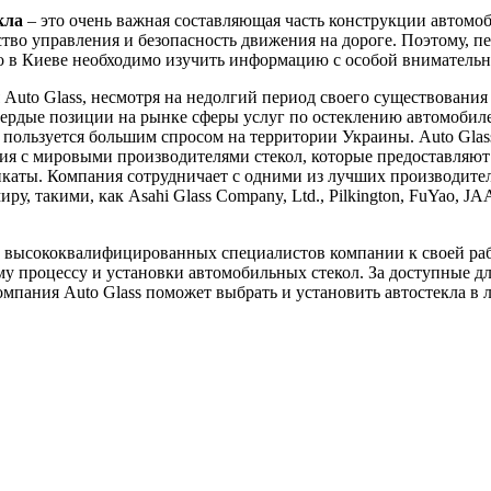
кла
– это очень важная составляющая часть конструкции автомоб
ство управления и безопасность движения на дороге. Поэтому, пе
ло в Киеве необходимо изучить информацию с особой вниматель
Auto Glass, несмотря на недолгий период своего существования 
вердые позиции на рынке сферы услуг по остеклению автомобил
пользуется большим спросом на территории Украины. Auto Glas
я с мировыми производителями стекол, которые предоставляют
каты. Компания сотрудничает с одними из лучших производител
ру, такими, как Asahi Glass Company, Ltd., Pilkington, FuYao, J
 высококвалифицированных специалистов компании к своей ра
у процессу и установки автомобильных стекол. За доступные д
мпания Auto Glass поможет выбрать и установить автостекла в