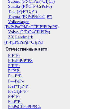
Subaru (РЎСѓР±Р°СЂСѓ)
Suzuki (РЎСѓР·СѓРєРё)
Tata (РўР°С‚Р°)
Toyota (РўРѕР№РѕС‚Р°)
Volkswagen
(Р¤РѕР»СЊРєСЃРІР°РіРµРЅ)
Volvo (Р’РѕР»СЊРІРѕ)
ZX Landmark
(Р›РµРЅРґРјР°СЂРє)
Отечественные авто
Р‘Р°Р·
Р‘РѕРіРґР°РЅ
Р’Р°Р·
Р“Р°Р·
Р—Р°Р·
Р—РёР»
РљР°РјР°Р·
РљСЂР°Р·
Р›Р°Р·
РњР°Р·
РњРѕСЃРєРІРёС‡