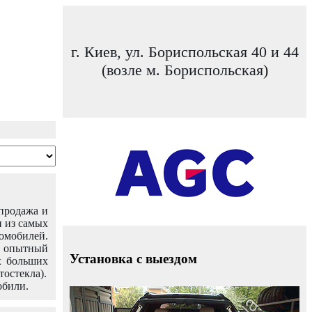
г. Киев, ул. Бориспольская 40 и 44
(возле м. Бориспольская)
 продажа и
н из самых
омобилей.
ш опытный
Установка с выездом
х больших
тостекла).
обили.