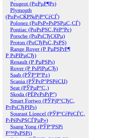
Peugeot (РџРµР¶Рѕ)
Plymouth
(РџР»СЌР№РјР°СѓСЃ)
Polonez (РџРѕР»РѕРЅРµС‚СЃ)
Pontiac (РџРѕРЅС‚РёР°Рє)
Porsche (РџРѕСЂС€Рµ)
Proton (РџСЂРѕС‚РѕРЅ)
Range Rover (Р РµРЅРґР¶
Р РѕРІРµСЂ)
Renault (Р РµРЅРѕ)
Rover (Р РѕРІРµСЂ)
Saab (РЎР°Р°Р±)
Scania (РЎРєР°РЅРёСЏ)
Seat (РЎРµР°С‚)
Skoda (РЁРєРѕРґР°)
Smart Fortwo (РЎРјР°СЂС‚
Р¤РѕСЂРІРѕ)
Soueast Lioncel (РЎР°СѓРёСЃС‚
Р›РёРѕРЅСЃРµР»)
Ssang Yong (РЎР°РЅРі
Р™РѕРЅРі)