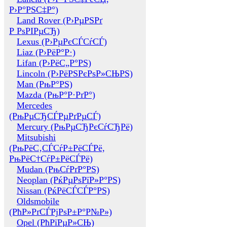
Р›Р°РЅС‡Р°)
Land Rover (Р›РµРЅРґ
Р РѕРІРµСЂ)
Lexus (Р›РµРєСЃСѓСЃ)
Liaz (Р›РёР°Р·)
Lifan (Р›РёС„Р°РЅ)
Lincoln (Р›РёРЅРєРѕР»СЊРЅ)
Man (РњР°РЅ)
Mazda (РњР°Р·РґР°)
Mercedes
(РњРµСЂСЃРµРґРµСЃ)
Mercury (РњРµСЂРєСѓСЂРё)
Mitsubishi
(РњРёС‚СЃСѓР±РёСЃРё,
РњРёС†СѓР±РёСЃРё)
Mudan (РњСѓРґР°РЅ)
Neoplan (РќРµРѕРїР»Р°РЅ)
Nissan (РќРёСЃСЃР°РЅ)
Oldsmobile
(РћР»РґСЃРјРѕР±Р°Р№Р»)
Opel (РћРїРµР»СЊ)