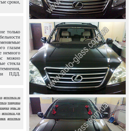
тые сроки,
не только
абельности
именяемые
го глазам
е немного
ас можно
вые стекла
темнения,
ями ПДД.
on
автостекла на
текла
тонировка
номарки
цены на
n
автостекла для
виков
автостекла