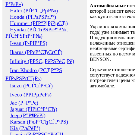
Р’РѕР»)
Автомобильные сте
Hafei (РҐР°С„РµР№)
которой зависит каче
Honda (РҐРѕРЅРґР°)
как купить автостек
Hummer (РҐР°РјРјРµСЂ)
Украинская компания 
Hyndai (РҐСЋРЅРґР°Р№,
года) уже занимает т
РҐСѓРЅРґР°Р№)
Продукция компании 
I-van (Р-РІР°РЅ)
налаженные отношени
необходимые сертифи
Ikarus (РРєР°СЂСѓСЃ)
известных по всему ми
BENSON.
Infinity (РРЅС„РёРЅРёС‚Рё)
Серьезное отношение
Iran Khodro (РСЂР°РЅ
сопутствует надежном
РҐРѕРЅРґСЂРѕ)
потребителей цены ко
Isuzu (РСЃСѓР·Сѓ)
автомобиле.
Iveco (РРІРµРєРѕ)
Jac (Р–Р°Рє)
Jaguar (РЇРіСѓР°СЂ)
Jeep (Р”Р¶РёРї)
Karsan (РљР°СЂСЃР°РЅ)
Kia (РљРёР°)
Lancia (Р›Р°РЅС‡РёСЏ,