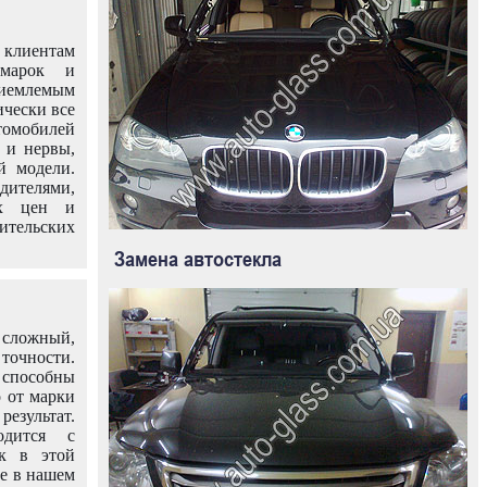
клиентам
омарок и
иемлемым
ически все
омобилей
 и нервы,
й модели.
дителями,
ых цен и
тельских
Замена автостекла
 сложный,
очности.
способны
о от марки
езультат.
одится с
к в этой
ле в нашем