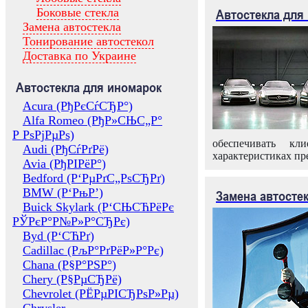
Боковые стекла
Автостекла для
Замена автостекла
Тонирование автостекол
Доставка по Украине
Автостекла для иномарок
Acura (РђРєСѓСЂР°)
Alfa Romeo (РђР»СЊС„Р°
Р РѕРјРµРѕ)
обеспечивать кл
Audi (РђСѓРґРё)
характеристиках пр
Avia (РђРІРёР°)
Bedford (Р‘РµРґС„РѕСЂРґ)
BMW (Р‘РњР’)
Замена автосте
Buick Skylark (Р‘СЊСЋРёРє
РЎРєР°Р№Р»Р°СЂРє)
Byd (Р‘СЋРґ)
Cadillac (РљР°РґРёР»Р°Рє)
Chana (Р§Р°РЅР°)
Chery (Р§РµСЂРё)
Chevrolet (РЁРµРІСЂРѕР»Рµ)