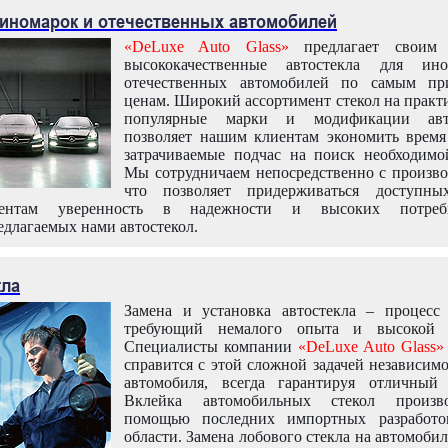
 иномарок и отечественных автомобилей
«DeLuxe Auto Glass»
предлагает своим 
высококачественные автостекла для ин
отечественных автомобилей по самым пр
ценам. Широкий ассортимент стекол на практ
популярные марки и модификации авт
позволяет нашим клиентам экономить время
затрачиваемые подчас на поиск необходимо
Мы сотрудничаем непосредственно с произво
что позволяет придерживаться доступн
иентам уверенность в надежности и высоких потреби
едлагаемых нами автостекол.
кла
Замена и установка автостекла – процесс
требующий немалого опыта и высокой т
Специалисты компании
«DeLuxe Auto Glass»
справится с этой сложной задачей независим
автомобиля, всегда гарантируя отличный р
Вклейка автомобильных стекол произв
помощью последних импортных разработо
области. Замена лобового стекла на автомоби