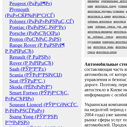
иномарки
оригинальные автост
Peugeot (РџРµР¶Рѕ)
киев
автостекла хонда
устано
Plymouth
автостекла продажа установка
(РџР»СЌР№РјР°СѓСЃ)
автостекла в киеве
автостекла
Polonez (РџРѕР»РѕРЅРµС‚СЃ)
лобовые автостекла
автостекла
Pontiac (РџРѕРЅС‚РёР°Рє)
киев
лобовые стекла для ин
автостекла иномарки
автостекла 
Porsche (РџРѕСЂС€Рµ)
на лобовые стекла
автостек
Proton (РџСЂРѕС‚РѕРЅ)
грузовиков
тонировка автостекл
Range Rover (Р РµРЅРґР¶
ваз
автостекла цены
автостекл
Р РѕРІРµСЂ)
стекла
автостекла оптом
Renault (Р РµРЅРѕ)
Rover (Р РѕРІРµСЂ)
Автомобильные сте
Saab (РЎР°Р°Р±)
составляющая часть 
Scania (РЎРєР°РЅРёСЏ)
автомобиля, от котор
управления и безопа
Seat (РЎРµР°С‚)
дороге. Поэтому, пере
Skoda (РЁРєРѕРґР°)
автостекло в Киеве н
Smart Fortwo (РЎРјР°СЂС‚
информацию с особо
Р¤РѕСЂРІРѕ)
Soueast Lioncel (РЎР°СѓРёСЃС‚
Украинская компания 
на недолгий период с
Р›РёРѕРЅСЃРµР»)
2004 года) уже заним
Ssang Yong (РЎР°РЅРі
рынке сферы услуг п
Р™РѕРЅРі)
автомобилей. Проду