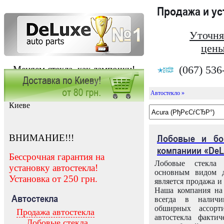
Продажа и у
Уточня
цены
(067) 536
Меняем стекла, как лампочки!
Автостекло »
Заказать установку автостекла в
Киеве
ВНИМАНИЕ!!!
Лобовые и бо
компаниии «DeL
Бессрочная гарантия на
Лобовые стекла
установку автостекла!
основным видом д
Установка от 250 грн.
является продажа и 
Наша компания на 
Автостекла
всегда в налич
обширных ассорт
Продажа автостекла
автостекла факти
Лобовые стекла