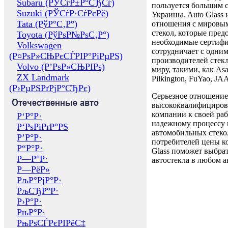
Subaru (РЎСѓР±Р°СЂСѓ)
пользуется большим 
Suzuki (РЎСѓР·СѓРєРё)
Украины. Auto Glass
Tata (РўР°С‚Р°)
отношения с мировы
стекол, которые пред
Toyota (РўРѕР№РѕС‚Р°)
необходимые сертиф
Volkswagen
сотрудничает с одни
(Р¤РѕР»СЊРєСЃРІР°РіРµРЅ)
производителей стекл
Volvo (Р’РѕР»СЊРІРѕ)
миру, такими, как Asa
ZX Landmark
Pilkington, FuYao, 
(Р›РµРЅРґРјР°СЂРє)
Серьезное отношение
Отечественные авто
высококвалифициров
компании к своей раб
Р‘Р°Р·
надежному процессу 
Р‘РѕРіРґР°РЅ
автомобильных стекол
Р’Р°Р·
потребителей цены к
Р“Р°Р·
Glass поможет выбрат
Р—Р°Р·
автостекла в любом а
Р—РёР»
РљР°РјР°Р·
РљСЂР°Р·
Р›Р°Р·
РњР°Р·
РњРѕСЃРєРІРёС‡