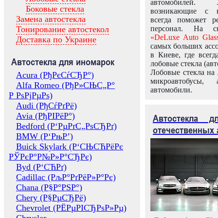
автомобилей.
Боковые стекла
возникающие с в
Замена автостекла
всегда поможет 
Тонирование автостекол
персонал. На ск
«DeLuxe Auto Glas
Доставка по Украине
самых больших ассо
в Киеве, где всег
Автостекла для иномарок
лобовые стекла (авт
Лобовые стекла на 
Acura (РђРєСѓСЂР°)
микроавтобусы, 
Alfa Romeo (РђР»СЊС„Р°
автомобили.
Р РѕРјРµРѕ)
Audi (РђСѓРґРё)
Avia (РђРІРёР°)
Автостекла 
Bedford (Р‘РµРґС„РѕСЂРґ)
отечественных 
BMW (Р‘РњР’)
Buick Skylark (Р‘СЊСЋРёРє
РЎРєР°Р№Р»Р°СЂРє)
Byd (Р‘СЋРґ)
Cadillac (РљР°РґРёР»Р°Рє)
Chana (Р§Р°РЅР°)
Chery (Р§РµСЂРё)
Chevrolet (РЁРµРІСЂРѕР»Рµ)