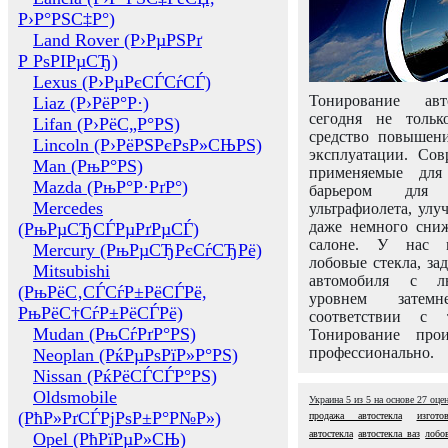
Р›Р°РЅС‡Р°)
Land Rover (Р›РµРЅРґ
Р РѕРІРµСЂ)
Lexus (Р›РµРєСЃСѓСЃ)
Тонирование авт
Liaz (Р›РёР°Р·)
сегодня не толь
Lifan (Р›РёС„Р°РЅ)
средство повышени
Lincoln (Р›РёРЅРєРѕР»СЊРЅ)
эксплуатации. Сов
Man (РњР°РЅ)
применяемые для
Mazda (РњР°Р·РґР°)
барьером для 
Mercedes
ультрафиолета, ул
даже немного сни
(РњРµСЂСЃРµРґРµСЃ)
салоне. У нас м
Mercury (РњРµСЂРєСѓСЂРё)
лобовые стекла, за
Mitsubishi
автомобиля с л
(РњРёС‚СЃСѓР±РёСЃРё,
уровнем затем
РњРёС†СѓР±РёСЃРё)
соответствии с 
Mudan (РњСѓРґР°РЅ)
Тонирование про
профессионально.
Neoplan (РќРµРѕРїР»Р°РЅ)
Nissan (РќРёСЃСЃР°РЅ)
Oldsmobile
Украина
5
из
5
на основе
27
оце
(РћР»РґСЃРјРѕР±Р°Р№Р»)
продажа автостекла
изгото
автостекла
автостекла ваз
лобов
Opel (РћРїРµР»СЊ)