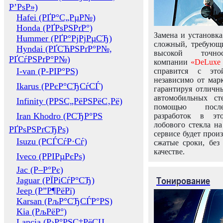
Р’РѕР»)
Hafei (РҐР°С„РµР№)
Honda (РҐРѕРЅРґР°)
Замена и установка
Hummer (РҐР°РјРјРµСЂ)
сложный, требующ
Hyndai (РҐСЋРЅРґР°Р№,
высокой точно
РҐСѓРЅРґР°Р№)
компании
«DeLuxe 
I-van (Р-РІР°РЅ)
справится с это
независимо от марк
Ikarus (РРєР°СЂСѓСЃ)
гарантируя отличны
автомобильных ст
Infinity (РРЅС„РёРЅРёС‚Рё)
помощью посл
Iran Khodro (РСЂР°РЅ
разработок в эт
лобового стекла н
РҐРѕРЅРґСЂРѕ)
сервисе будет прои
Isuzu (РСЃСѓР·Сѓ)
сжатые сроки, без
качестве.
Iveco (РРІРµРєРѕ)
Jac (Р–Р°Рє)
Тонирование
Jaguar (РЇРіСѓР°СЂ)
Jeep (Р”Р¶РёРї)
Karsan (РљР°СЂСЃР°РЅ)
Kia (РљРёР°)
Lancia (Р›Р°РЅС‡РёСЏ,