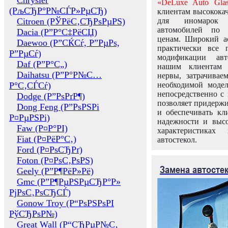
Chrysler
«DeLuxe Auto Glas
(РљСЂР°Р№СЃР»РµСЂ)
клиентам высококач
Citroen (РЎРёС‚СЂРѕРµРЅ)
для иномарок 
автомобилей по
Dacia (Р”Р°С‡РёСЏ)
ценам. Широкий ас
Daewoo (Р”СЌСѓ, Р”РµРѕ,
практически все 
Р”РµСѓ)
модификации авт
Daf (Р”Р°С„)
нашим клиентам 
Daihatsu (Р”Р°Р№С…
нервы, затрачивае
Р°С‚СЃСѓ)
необходимой моде
непосредственно с 
Dodge (Р”РѕРґР¶)
позволяет придержи
Dong Feng (Р”РѕРЅРі
и обеспечивать кл
Р¤РµРЅРі)
надежности и высо
Faw (Р¤Р°РІ)
характеристиках
Fiat (Р¤РёР°С‚)
автостекол.
Ford (Р¤РѕСЂРґ)
Foton (Р¤РѕС‚РѕРЅ)
Замена автосте
Geely (Р”Р¶РёР»Рё)
Gmc (Р”Р¶РµРЅРµСЂР°Р»
РјРѕС‚РѕСЂСЃ)
Gonow Troy (Р“РѕРЅРѕРІ
РўСЂРѕР№)
Great Wall (Р“СЂРµР№С‚