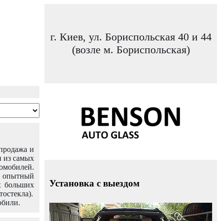
г. Киев, ул. Бориспольская 40 и 44
(возле м. Бориспольская)
 продажа и
н из самых
омобилей.
ш опытный
Установка с выездом
х больших
тостекла).
обили.