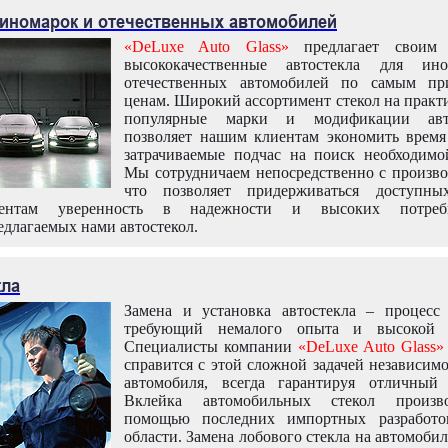
 иномарок и отечественных автомобилей
«DeLuxe Auto Glass»
предлагает своим 
высококачественные автостекла для ин
отечественных автомобилей по самым пр
ценам. Широкий ассортимент стекол на практ
популярные марки и модификации авт
позволяет нашим клиентам экономить время
затрачиваемые подчас на поиск необходимо
Мы сотрудничаем непосредственно с произво
что позволяет придерживаться доступн
иентам уверенность в надежности и высоких потреби
едлагаемых нами автостекол.
кла
Замена и установка автостекла – процесс
требующий немалого опыта и высокой т
Специалисты компании
«DeLuxe Auto Glass»
справится с этой сложной задачей независим
автомобиля, всегда гарантируя отличный р
Вклейка автомобильных стекол произв
помощью последних импортных разработо
области. Замена лобового стекла на автомоби