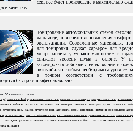
сервисе будет произведена в максимально сжа
рь в качестве.
Тонирование автомобильных стекол сегодня 
дань моде, но и средство повышения комфорт
эксплуатации. Современные материалы, пр
для тонировки, служат барьером для вредно
ультрафиолета, улучшают микроклимат и даж
снижают уровень шума в салоне. У н
затонировать лобовые стекла, задние и боко
автомобиля с любым необходимым уровнем за
в точном соответствии с требовани
одится быстро и профессионально.
нок.
57
клиентских отзывов
а xyg
автостекла ford
оригинальные автостекла
автостекла на иномарки
продажа автостекла
автостекла 
тостекла
лобовые автостекла
автостекла для иномарок
автостекла иномарок
купить автостекла
лоб
о
автостекла цены
замена автостекла киев
автостекла оптом
автостекла иномарки
производство автос
кла
автостекла киев
цены на лобовые стекла
изготовление автостекла
установка автостекла
автостекла п
ые стекла для грузовиков
автостекла в киеве
автостекла honda
лобовые стекла киев
автостекла на заказ
текла pilkington