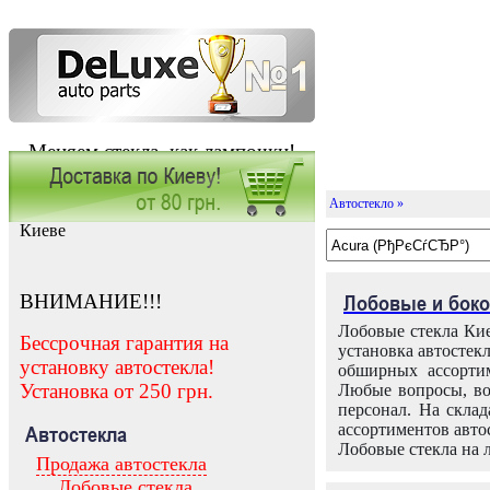
Меняем стекла, как лампочки!
Автостекло »
Заказать установку автостекла в
Киеве
ВНИМАНИЕ!!!
Лобовые и боко
Лобовые стекла Кие
Бессрочная гарантия на
установка автостек
установку автостекла!
обширных ассортим
Установка от 250 грн.
Любые вопросы, во
персонал. На скла
ассортиментов автос
Автостекла
Лобовые стекла на 
Продажа автостекла
Лобовые стекла