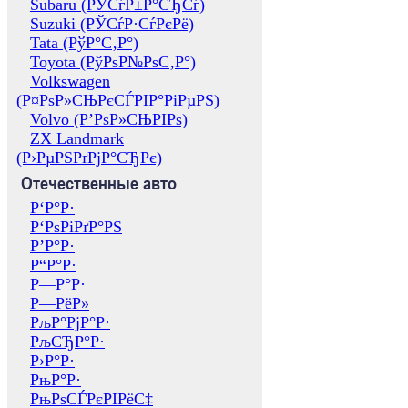
Subaru (РЎСѓР±Р°СЂСѓ)
Suzuki (РЎСѓР·СѓРєРё)
Tata (РўР°С‚Р°)
Toyota (РўРѕР№РѕС‚Р°)
Volkswagen
(Р¤РѕР»СЊРєСЃРІР°РіРµРЅ)
Volvo (Р’РѕР»СЊРІРѕ)
ZX Landmark
(Р›РµРЅРґРјР°СЂРє)
Отечественные авто
Р‘Р°Р·
Р‘РѕРіРґР°РЅ
Р’Р°Р·
Р“Р°Р·
Р—Р°Р·
Р—РёР»
РљР°РјР°Р·
РљСЂР°Р·
Р›Р°Р·
РњР°Р·
РњРѕСЃРєРІРёС‡