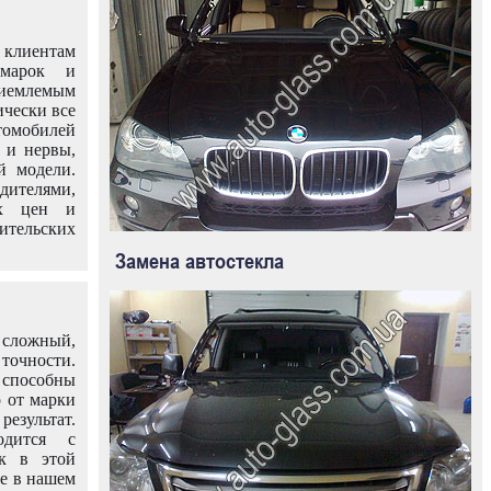
клиентам
омарок и
иемлемым
ически все
омобилей
 и нервы,
й модели.
дителями,
ых цен и
тельских
Замена автостекла
 сложный,
очности.
способны
о от марки
езультат.
одится с
к в этой
ле в нашем