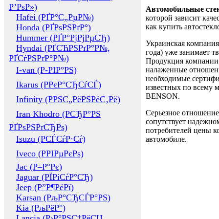
Р’РѕР»)
Автомобильные сте
Hafei (РҐР°С„РµР№)
которой зависит каче
Honda (РҐРѕРЅРґР°)
как купить автостек
Hummer (РҐР°РјРјРµСЂ)
Украинская компания 
Hyndai (РҐСЋРЅРґР°Р№,
года) уже занимает т
РҐСѓРЅРґР°Р№)
Продукция компании 
I-van (Р-РІР°РЅ)
налаженные отношени
необходимые сертифи
Ikarus (РРєР°СЂСѓСЃ)
известных по всему ми
BENSON.
Infinity (РРЅС„РёРЅРёС‚Рё)
Серьезное отношение
Iran Khodro (РСЂР°РЅ
сопутствует надежном
РҐРѕРЅРґСЂРѕ)
потребителей цены ко
Isuzu (РСЃСѓР·Сѓ)
автомобиле.
Iveco (РРІРµРєРѕ)
Jac (Р–Р°Рє)
Jaguar (РЇРіСѓР°СЂ)
Jeep (Р”Р¶РёРї)
Karsan (РљР°СЂСЃР°РЅ)
Kia (РљРёР°)
Lancia (Р›Р°РЅС‡РёСЏ,