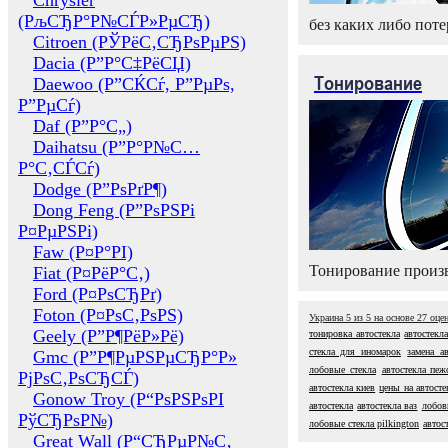
Chrysler
(РљСЂР°Р№СЃР»РµСЂ)
без каких либо поте
Citroen (РЎРёС‚СЂРѕРµРЅ)
Dacia (Р”Р°С‡РёСЏ)
Тонирование
Daewoo (Р”СЌСѓ, Р”РµРѕ,
Р”РµСѓ)
Daf (Р”Р°С„)
Daihatsu (Р”Р°Р№С…
Р°С‚СЃСѓ)
Dodge (Р”РѕРґР¶)
Dong Feng (Р”РѕРЅРі
Р¤РµРЅРі)
Faw (Р¤Р°РІ)
Тонирование произв
Fiat (Р¤РёР°С‚)
Ford (Р¤РѕСЂРґ)
Foton (Р¤РѕС‚РѕРЅ)
Украина
5
из
5
на основе
27
оце
Geely (Р”Р¶РёР»Рё)
тонировка автостекла
автостекл
стекла для иномарок
замена ав
Gmc (Р”Р¶РµРЅРµСЂР°Р»
лобовые стекла
автостекла пеж
РјРѕС‚РѕСЂСЃ)
автостекла киев
цены на автосте
Gonow Troy (Р“РѕРЅРѕРІ
автостекла
автостекла ваз
лобов
РўСЂРѕР№)
лобовые стекла pilkington
автос
Great Wall (Р“СЂРµР№С‚