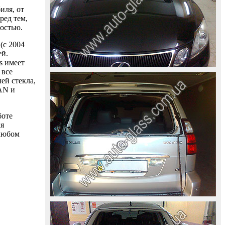
иля, от
ред тем,
ностью.
(с 2004
ей.
s имеет
 все
ей стекла,
AAN и
боте
ля
 любом