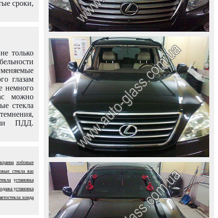
тые сроки,
не только
абельности
именяемые
го глазам
е немного
ас можно
вые стекла
темнения,
ями ПДД.
украина
лобовые
овые стекла ваз
текла
установка
родажа установка
автостекла хонда