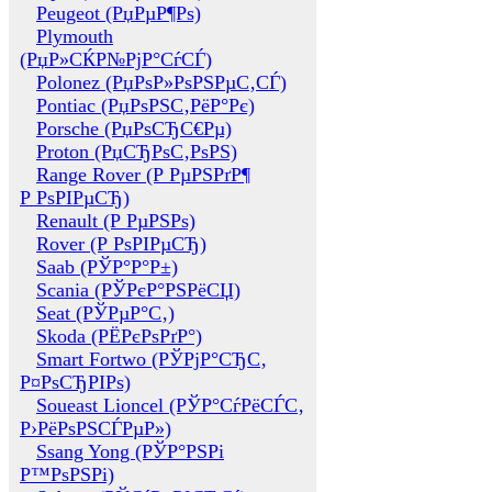
Peugeot (РџРµР¶Рѕ)
Plymouth
(РџР»СЌР№РјР°СѓСЃ)
Polonez (РџРѕР»РѕРЅРµС‚СЃ)
Pontiac (РџРѕРЅС‚РёР°Рє)
Porsche (РџРѕСЂС€Рµ)
Proton (РџСЂРѕС‚РѕРЅ)
Range Rover (Р РµРЅРґР¶
Р РѕРІРµСЂ)
Renault (Р РµРЅРѕ)
Rover (Р РѕРІРµСЂ)
Saab (РЎР°Р°Р±)
Scania (РЎРєР°РЅРёСЏ)
Seat (РЎРµР°С‚)
Skoda (РЁРєРѕРґР°)
Smart Fortwo (РЎРјР°СЂС‚
Р¤РѕСЂРІРѕ)
Soueast Lioncel (РЎР°СѓРёСЃС‚
Р›РёРѕРЅСЃРµР»)
Ssang Yong (РЎР°РЅРі
Р™РѕРЅРі)