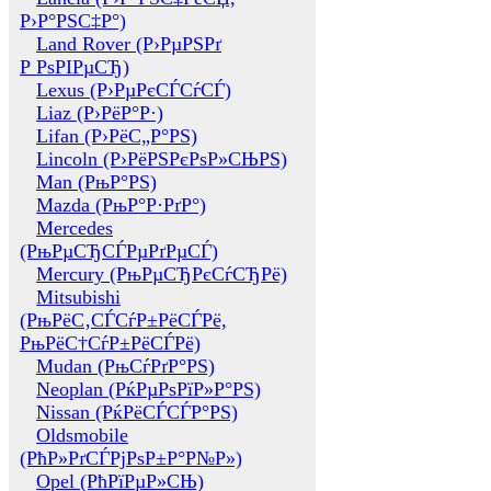
Р›Р°РЅС‡Р°)
Land Rover (Р›РµРЅРґ
Р РѕРІРµСЂ)
Lexus (Р›РµРєСЃСѓСЃ)
Liaz (Р›РёР°Р·)
Lifan (Р›РёС„Р°РЅ)
Lincoln (Р›РёРЅРєРѕР»СЊРЅ)
Man (РњР°РЅ)
Mazda (РњР°Р·РґР°)
Mercedes
(РњРµСЂСЃРµРґРµСЃ)
Mercury (РњРµСЂРєСѓСЂРё)
Mitsubishi
(РњРёС‚СЃСѓР±РёСЃРё,
РњРёС†СѓР±РёСЃРё)
Mudan (РњСѓРґР°РЅ)
Neoplan (РќРµРѕРїР»Р°РЅ)
Nissan (РќРёСЃСЃР°РЅ)
Oldsmobile
(РћР»РґСЃРјРѕР±Р°Р№Р»)
Opel (РћРїРµР»СЊ)