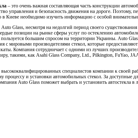
кла
– это очень важная составляющая часть конструкции автомоб
ство управления и безопасность движения на дороге. Поэтому, пе
ло в Киеве необходимо изучить информацию с особой вниматель
Auto Glass, несмотря на недолгий период своего существования 
вердые позиции на рынке сферы услуг по остеклению автомобил
пользуется большим спросом на территории Украины. Auto Glas
я с мировыми производителями стекол, которые предоставляют
каты. Компания сотрудничает с одними из лучших производител
ру, такими, как Asahi Glass Company, Ltd., Pilkington, FuYao, J
 высококвалифицированных специалистов компании к своей ра
у процессу и установки автомобильных стекол. За доступные д
мпания Auto Glass поможет выбрать и установить автостекла в