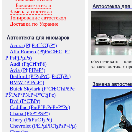
Боковые стекла
Автостекла для
Замена автостекла
Тонирование автостекол
Доставка по Украине
Автостекла для иномарок
Acura (РђРєСѓСЂР°)
Alfa Romeo (РђР»СЊС„Р°
Р РѕРјРµРѕ)
обеспечивать кл
Audi (РђСѓРґРё)
характеристиках пр
Avia (РђРІРёР°)
Bedford (Р‘РµРґС„РѕСЂРґ)
BMW (Р‘РњР’)
Замена автосте
Buick Skylark (Р‘СЊСЋРёРє
РЎРєР°Р№Р»Р°СЂРє)
Byd (Р‘СЋРґ)
Cadillac (РљР°РґРёР»Р°Рє)
Chana (Р§Р°РЅР°)
Chery (Р§РµСЂРё)
Chevrolet (РЁРµРІСЂРѕР»Рµ)