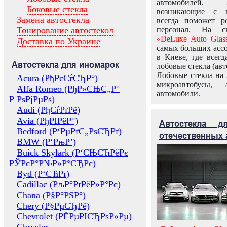
автомобилей.
Боковые стекла
возникающие с в
Замена автостекла
всегда поможет 
Тонирование автостекол
персонал. На ск
«DeLuxe Auto Glas
Доставка по Украине
самых больших ассо
в Киеве, где всег
Автостекла для иномарок
лобовые стекла (авт
Лобовые стекла на 
Acura (РђРєСѓСЂР°)
микроавтобусы, 
Alfa Romeo (РђР»СЊС„Р°
автомобили.
Р РѕРјРµРѕ)
Audi (РђСѓРґРё)
Avia (РђРІРёР°)
Автостекла 
Bedford (Р‘РµРґС„РѕСЂРґ)
отечественных 
BMW (Р‘РњР’)
Buick Skylark (Р‘СЊСЋРёРє
РЎРєР°Р№Р»Р°СЂРє)
Byd (Р‘СЋРґ)
Cadillac (РљР°РґРёР»Р°Рє)
Chana (Р§Р°РЅР°)
Chery (Р§РµСЂРё)
Chevrolet (РЁРµРІСЂРѕР»Рµ)