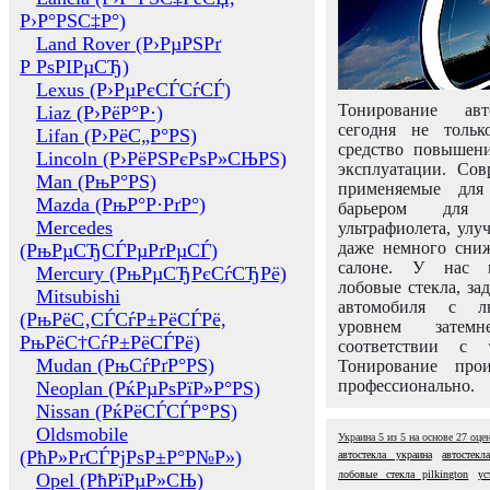
Р›Р°РЅС‡Р°)
Land Rover (Р›РµРЅРґ
Р РѕРІРµСЂ)
Lexus (Р›РµРєСЃСѓСЃ)
Тонирование авт
Liaz (Р›РёР°Р·)
сегодня не толь
Lifan (Р›РёС„Р°РЅ)
средство повышени
Lincoln (Р›РёРЅРєРѕР»СЊРЅ)
эксплуатации. Сов
Man (РњР°РЅ)
применяемые для
Mazda (РњР°Р·РґР°)
барьером для 
Mercedes
ультрафиолета, ул
даже немного сни
(РњРµСЂСЃРµРґРµСЃ)
салоне. У нас м
Mercury (РњРµСЂРєСѓСЂРё)
лобовые стекла, за
Mitsubishi
автомобиля с л
(РњРёС‚СЃСѓР±РёСЃРё,
уровнем затем
РњРёС†СѓР±РёСЃРё)
соответствии с 
Mudan (РњСѓРґР°РЅ)
Тонирование про
профессионально.
Neoplan (РќРµРѕРїР»Р°РЅ)
Nissan (РќРёСЃСЃР°РЅ)
Oldsmobile
Украина
5
из
5
на основе
27
оце
(РћР»РґСЃРјРѕР±Р°Р№Р»)
автостекла украина
автостекл
лобовые стекла pilkington
ус
Opel (РћРїРµР»СЊ)