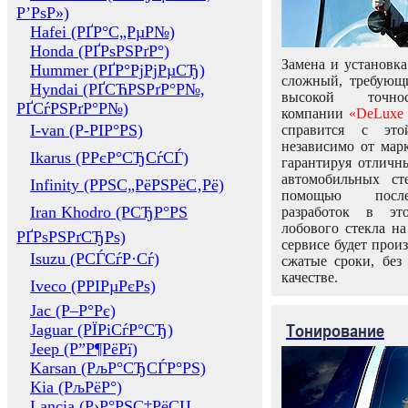
Р’РѕР»)
Hafei (РҐР°С„РµР№)
Honda (РҐРѕРЅРґР°)
Замена и установка
Hummer (РҐР°РјРјРµСЂ)
сложный, требующ
Hyndai (РҐСЋРЅРґР°Р№,
высокой точно
РҐСѓРЅРґР°Р№)
компании
«DeLuxe 
I-van (Р-РІР°РЅ)
справится с это
независимо от марк
Ikarus (РРєР°СЂСѓСЃ)
гарантируя отличны
автомобильных ст
Infinity (РРЅС„РёРЅРёС‚Рё)
помощью посл
Iran Khodro (РСЂР°РЅ
разработок в эт
лобового стекла н
РҐРѕРЅРґСЂРѕ)
сервисе будет прои
Isuzu (РСЃСѓР·Сѓ)
сжатые сроки, без
качестве.
Iveco (РРІРµРєРѕ)
Jac (Р–Р°Рє)
Тонирование
Jaguar (РЇРіСѓР°СЂ)
Jeep (Р”Р¶РёРї)
Karsan (РљР°СЂСЃР°РЅ)
Kia (РљРёР°)
Lancia (Р›Р°РЅС‡РёСЏ,