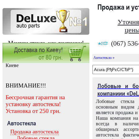
Продажа и у
Уточня
цены
(067) 536
Меняем стекла, как лампочки!
Автостекло »
Заказать установку автостекла в
Киеве
ВНИМАНИЕ!!!
Лобовые и бо
компаниии «DeL
Бессрочная гарантия на
Лобовые стекла
установку автостекла!
основным видом д
Установка от 250 грн.
является продажа и 
Наша компания на 
Автостекла
всегда в налич
обширных ассорт
Продажа автостекла
автостекла факти
Лобовые стекла