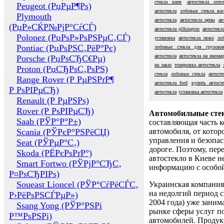
стекла киев
автостекла опто
Peugeot (РџРµР¶Рѕ)
автостекла
лобовые стекла ваз
Plymouth
автостекла
автостекла цены
ав
(РџР»СЌР№РјР°СѓСЃ)
автостекла pilkington
автостекл
Polonez (РџРѕР»РѕРЅРµС‚СЃ)
установка
автостекла пежо
ло
Pontiac (РџРѕРЅС‚РёР°Рє)
лобовые стекла для грузови
автостекла
автостекла на инома
Porsche (РџРѕСЂС€Рµ)
на заказ
тонировка автостекла
Proton (РџСЂРѕС‚РѕРЅ)
стекла
лобовые стекла
автост
Range Rover (Р РµРЅРґР¶
автостекла ford
купить автост
Р РѕРІРµСЂ)
автостекла
установка автостекла
Renault (Р РµРЅРѕ)
Rover (Р РѕРІРµСЂ)
Автомобильные сте
Saab (РЎР°Р°Р±)
составляющая часть 
Scania (РЎРєР°РЅРёСЏ)
автомобиля, от котор
управления и безопа
Seat (РЎРµР°С‚)
дороге. Поэтому, пере
Skoda (РЁРєРѕРґР°)
автостекло в Киеве н
Smart Fortwo (РЎРјР°СЂС‚
информацию с особо
Р¤РѕСЂРІРѕ)
Soueast Lioncel (РЎР°СѓРёСЃС‚
Украинская компания 
на недолгий период с
Р›РёРѕРЅСЃРµР»)
2004 года) уже заним
Ssang Yong (РЎР°РЅРі
рынке сферы услуг п
Р™РѕРЅРі)
автомобилей. Проду