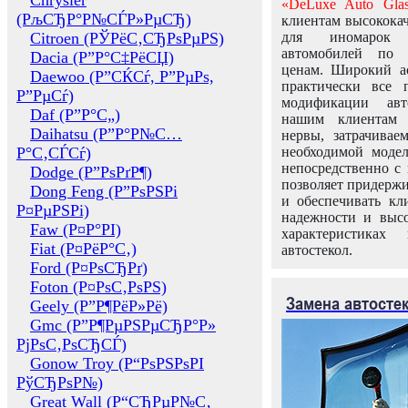
Chrysler
«DeLuxe Auto Glas
(РљСЂР°Р№СЃР»РµСЂ)
клиентам высококач
Citroen (РЎРёС‚СЂРѕРµРЅ)
для иномарок 
автомобилей по
Dacia (Р”Р°С‡РёСЏ)
ценам. Широкий ас
Daewoo (Р”СЌСѓ, Р”РµРѕ,
практически все 
Р”РµСѓ)
модификации авт
Daf (Р”Р°С„)
нашим клиентам 
Daihatsu (Р”Р°Р№С…
нервы, затрачивае
Р°С‚СЃСѓ)
необходимой моде
непосредственно с 
Dodge (Р”РѕРґР¶)
позволяет придержи
Dong Feng (Р”РѕРЅРі
и обеспечивать кл
Р¤РµРЅРі)
надежности и высо
Faw (Р¤Р°РІ)
характеристиках
Fiat (Р¤РёР°С‚)
автостекол.
Ford (Р¤РѕСЂРґ)
Foton (Р¤РѕС‚РѕРЅ)
Замена автосте
Geely (Р”Р¶РёР»Рё)
Gmc (Р”Р¶РµРЅРµСЂР°Р»
РјРѕС‚РѕСЂСЃ)
Gonow Troy (Р“РѕРЅРѕРІ
РўСЂРѕР№)
Great Wall (Р“СЂРµР№С‚