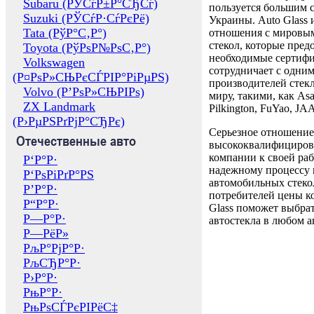
Subaru (РЎСѓР±Р°СЂСѓ)
пользуется большим 
Suzuki (РЎСѓР·СѓРєРё)
Украины. Auto Glass
Tata (РўР°С‚Р°)
отношения с мировы
стекол, которые пред
Toyota (РўРѕР№РѕС‚Р°)
необходимые сертиф
Volkswagen
сотрудничает с одни
(Р¤РѕР»СЊРєСЃРІР°РіРµРЅ)
производителей стекл
Volvo (Р’РѕР»СЊРІРѕ)
миру, такими, как Asa
ZX Landmark
Pilkington, FuYao, 
(Р›РµРЅРґРјР°СЂРє)
Серьезное отношение
Отечественные авто
высококвалифициров
компании к своей раб
Р‘Р°Р·
надежному процессу 
Р‘РѕРіРґР°РЅ
автомобильных стекол
Р’Р°Р·
потребителей цены к
Р“Р°Р·
Glass поможет выбрат
Р—Р°Р·
автостекла в любом а
Р—РёР»
РљР°РјР°Р·
РљСЂР°Р·
Р›Р°Р·
РњР°Р·
РњРѕСЃРєРІРёС‡