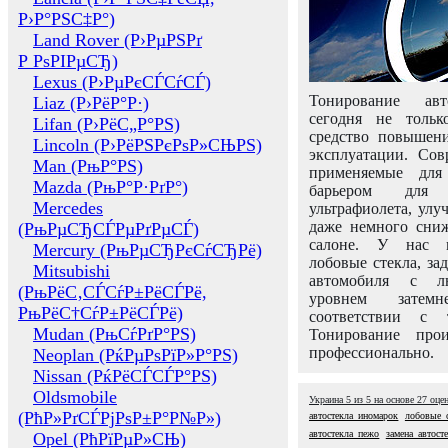
Р›Р°РЅС‡Р°)
Land Rover (Р›РµРЅРґ
Р РѕРІРµСЂ)
Lexus (Р›РµРєСЃСѓСЃ)
Тонирование авт
Liaz (Р›РёР°Р·)
сегодня не толь
Lifan (Р›РёС„Р°РЅ)
средство повышени
Lincoln (Р›РёРЅРєРѕР»СЊРЅ)
эксплуатации. Сов
Man (РњР°РЅ)
применяемые для
Mazda (РњР°Р·РґР°)
барьером для 
Mercedes
ультрафиолета, ул
даже немного сни
(РњРµСЂСЃРµРґРµСЃ)
салоне. У нас м
Mercury (РњРµСЂРєСѓСЂРё)
лобовые стекла, за
Mitsubishi
автомобиля с л
(РњРёС‚СЃСѓР±РёСЃРё,
уровнем затем
РњРёС†СѓР±РёСЃРё)
соответствии с 
Mudan (РњСѓРґР°РЅ)
Тонирование про
профессионально.
Neoplan (РќРµРѕРїР»Р°РЅ)
Nissan (РќРёСЃСЃР°РЅ)
Oldsmobile
Украина
5
из
5
на основе
27
оце
(РћР»РґСЃРјРѕР±Р°Р№Р»)
автостекла иномарок
лобовые с
автостекла пежо
замена автост
Opel (РћРїРµР»СЊ)