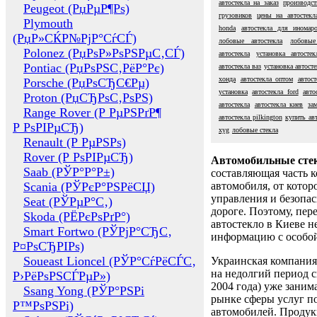
автостекла на заказ
производст
Peugeot (РџРµР¶Рѕ)
грузовиков
цены на автостекл
Plymouth
honda
автостекла для иномар
(РџР»СЌР№РјР°СѓСЃ)
лобовые автостекла
лобовые
Polonez (РџРѕР»РѕРЅРµС‚СЃ)
автостекла
установка автостек
Pontiac (РџРѕРЅС‚РёР°Рє)
автостекла ваз
установка автост
хонда
автостекла оптом
автос
Porsche (РџРѕСЂС€Рµ)
установка
автостекла ford
авто
Proton (РџСЂРѕС‚РѕРЅ)
автостекла
автостекла киев
за
Range Rover (Р РµРЅРґР¶
автостекла pilkington
купить авт
Р РѕРІРµСЂ)
xyg
лобовые стекла
Renault (Р РµРЅРѕ)
Rover (Р РѕРІРµСЂ)
Автомобильные сте
Saab (РЎР°Р°Р±)
составляющая часть 
Scania (РЎРєР°РЅРёСЏ)
автомобиля, от котор
управления и безопа
Seat (РЎРµР°С‚)
дороге. Поэтому, пере
Skoda (РЁРєРѕРґР°)
автостекло в Киеве н
Smart Fortwo (РЎРјР°СЂС‚
информацию с особо
Р¤РѕСЂРІРѕ)
Soueast Lioncel (РЎР°СѓРёСЃС‚
Украинская компания 
на недолгий период с
Р›РёРѕРЅСЃРµР»)
2004 года) уже заним
Ssang Yong (РЎР°РЅРі
рынке сферы услуг п
Р™РѕРЅРі)
автомобилей. Проду