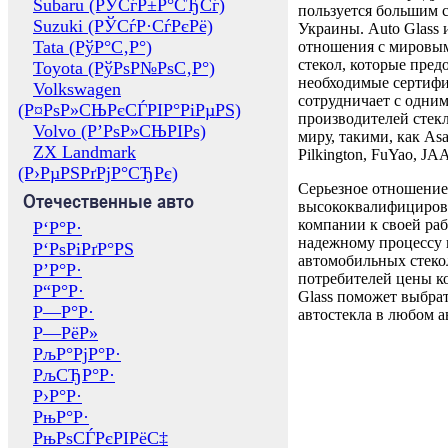
Subaru (РЎСѓР±Р°СЂСѓ)
пользуется большим 
Suzuki (РЎСѓР·СѓРєРё)
Украины. Auto Glass
Tata (РўР°С‚Р°)
отношения с мировы
стекол, которые пред
Toyota (РўРѕР№РѕС‚Р°)
необходимые сертиф
Volkswagen
сотрудничает с одни
(Р¤РѕР»СЊРєСЃРІР°РіРµРЅ)
производителей стекл
Volvo (Р’РѕР»СЊРІРѕ)
миру, такими, как Asa
ZX Landmark
Pilkington, FuYao, 
(Р›РµРЅРґРјР°СЂРє)
Серьезное отношение
Отечественные авто
высококвалифициров
компании к своей раб
Р‘Р°Р·
надежному процессу 
Р‘РѕРіРґР°РЅ
автомобильных стекол
Р’Р°Р·
потребителей цены к
Р“Р°Р·
Glass поможет выбрат
Р—Р°Р·
автостекла в любом а
Р—РёР»
РљР°РјР°Р·
РљСЂР°Р·
Р›Р°Р·
РњР°Р·
РњРѕСЃРєРІРёС‡