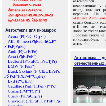
автомобилей.
Боковые стекла
возникающие с в
Замена автостекла
всегда поможет 
Тонирование автостекол
персонал. На ск
«DeLuxe Auto Glas
Доставка по Украине
самых больших ассо
в Киеве, где всег
Автостекла для иномарок
лобовые стекла (авт
Лобовые стекла на 
Acura (РђРєСѓСЂР°)
микроавтобусы, 
Alfa Romeo (РђР»СЊС„Р°
автомобили.
Р РѕРјРµРѕ)
Audi (РђСѓРґРё)
Avia (РђРІРёР°)
Автостекла 
Bedford (Р‘РµРґС„РѕСЂРґ)
отечественных 
BMW (Р‘РњР’)
Buick Skylark (Р‘СЊСЋРёРє
РЎРєР°Р№Р»Р°СЂРє)
Byd (Р‘СЋРґ)
Cadillac (РљР°РґРёР»Р°Рє)
Chana (Р§Р°РЅР°)
Chery (Р§РµСЂРё)
Chevrolet (РЁРµРІСЂРѕР»Рµ)