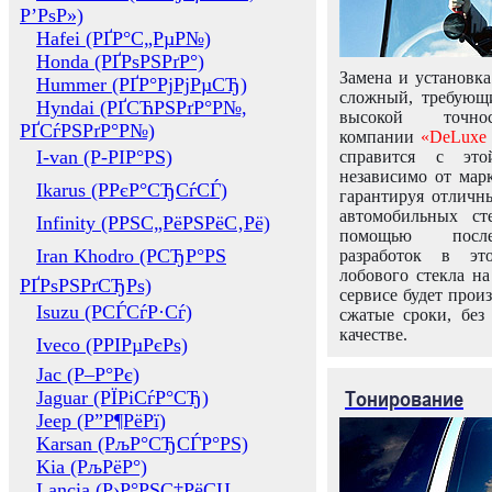
Р’РѕР»)
Hafei (РҐР°С„РµР№)
Honda (РҐРѕРЅРґР°)
Замена и установка
Hummer (РҐР°РјРјРµСЂ)
сложный, требующ
Hyndai (РҐСЋРЅРґР°Р№,
высокой точно
РҐСѓРЅРґР°Р№)
компании
«DeLuxe 
I-van (Р-РІР°РЅ)
справится с это
независимо от марк
Ikarus (РРєР°СЂСѓСЃ)
гарантируя отличны
автомобильных ст
Infinity (РРЅС„РёРЅРёС‚Рё)
помощью посл
Iran Khodro (РСЂР°РЅ
разработок в эт
лобового стекла н
РҐРѕРЅРґСЂРѕ)
сервисе будет прои
Isuzu (РСЃСѓР·Сѓ)
сжатые сроки, без
качестве.
Iveco (РРІРµРєРѕ)
Jac (Р–Р°Рє)
Тонирование
Jaguar (РЇРіСѓР°СЂ)
Jeep (Р”Р¶РёРї)
Karsan (РљР°СЂСЃР°РЅ)
Kia (РљРёР°)
Lancia (Р›Р°РЅС‡РёСЏ,