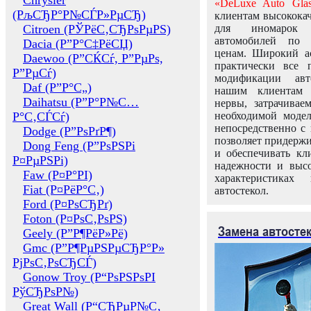
Chrysler
«DeLuxe Auto Glas
(РљСЂР°Р№СЃР»РµСЂ)
клиентам высококач
Citroen (РЎРёС‚СЂРѕРµРЅ)
для иномарок 
автомобилей по
Dacia (Р”Р°С‡РёСЏ)
ценам. Широкий ас
Daewoo (Р”СЌСѓ, Р”РµРѕ,
практически все 
Р”РµСѓ)
модификации авт
Daf (Р”Р°С„)
нашим клиентам 
Daihatsu (Р”Р°Р№С…
нервы, затрачивае
Р°С‚СЃСѓ)
необходимой моде
непосредственно с 
Dodge (Р”РѕРґР¶)
позволяет придержи
Dong Feng (Р”РѕРЅРі
и обеспечивать кл
Р¤РµРЅРі)
надежности и высо
Faw (Р¤Р°РІ)
характеристиках
Fiat (Р¤РёР°С‚)
автостекол.
Ford (Р¤РѕСЂРґ)
Foton (Р¤РѕС‚РѕРЅ)
Замена автосте
Geely (Р”Р¶РёР»Рё)
Gmc (Р”Р¶РµРЅРµСЂР°Р»
РјРѕС‚РѕСЂСЃ)
Gonow Troy (Р“РѕРЅРѕРІ
РўСЂРѕР№)
Great Wall (Р“СЂРµР№С‚