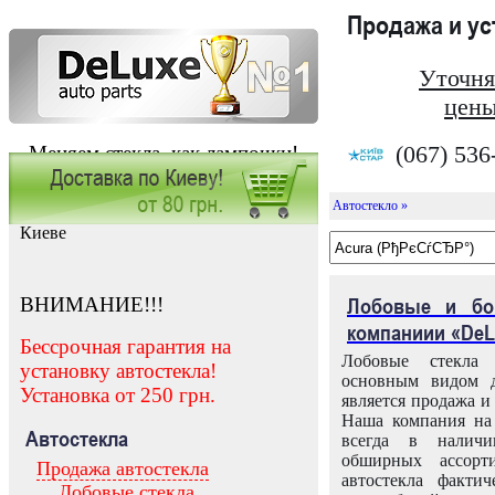
Продажа и у
Уточня
цены
(067) 536
Меняем стекла, как лампочки!
Автостекло »
Заказать установку автостекла в
Киеве
ВНИМАНИЕ!!!
Лобовые и бо
компаниии «DeL
Бессрочная гарантия на
Лобовые стекла
установку автостекла!
основным видом д
Установка от 250 грн.
является продажа и 
Наша компания на 
Автостекла
всегда в налич
обширных ассорт
Продажа автостекла
автостекла факти
Лобовые стекла