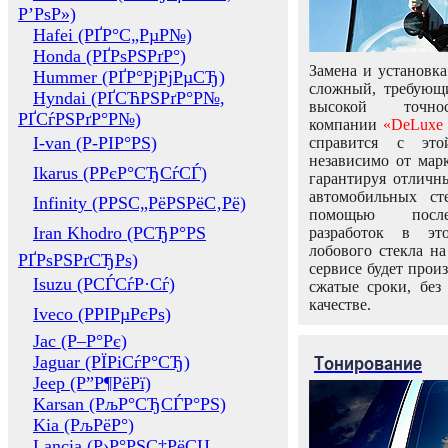
Р’РѕР»)
Hafei (РҐР°С„РµР№)
Honda (РҐРѕРЅРґР°)
Замена и установка
Hummer (РҐР°РјРјРµСЂ)
сложный, требующ
Hyndai (РҐСЋРЅРґР°Р№,
высокой точно
РҐСѓРЅРґР°Р№)
компании
«DeLuxe 
I-van (Р-РІР°РЅ)
справится с это
независимо от марк
Ikarus (РРєР°СЂСѓСЃ)
гарантируя отличны
автомобильных ст
Infinity (РРЅС„РёРЅРёС‚Рё)
помощью посл
Iran Khodro (РСЂР°РЅ
разработок в эт
лобового стекла н
РҐРѕРЅРґСЂРѕ)
сервисе будет прои
Isuzu (РСЃСѓР·Сѓ)
сжатые сроки, без
качестве.
Iveco (РРІРµРєРѕ)
Jac (Р–Р°Рє)
Тонирование
Jaguar (РЇРіСѓР°СЂ)
Jeep (Р”Р¶РёРї)
Karsan (РљР°СЂСЃР°РЅ)
Kia (РљРёР°)
Lancia (Р›Р°РЅС‡РёСЏ,