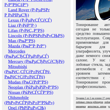
Р›Р°РЅС‡Р°)
Land Rover (Р›РµРЅРґ
Р РѕРІРµСЂ)
Lexus (Р›РµРєСЃСѓСЃ)
Тонирование авт
Liaz (Р›РёР°Р·)
сегодня не толь
Lifan (Р›РёС„Р°РЅ)
средство повышени
Lincoln (Р›РёРЅРєРѕР»СЊРЅ)
эксплуатации. Сов
Man (РњР°РЅ)
применяемые для
Mazda (РњР°Р·РґР°)
барьером для 
Mercedes
ультрафиолета, ул
даже немного сни
(РњРµСЂСЃРµРґРµСЃ)
салоне. У нас м
Mercury (РњРµСЂРєСѓСЂРё)
лобовые стекла, за
Mitsubishi
автомобиля с л
(РњРёС‚СЃСѓР±РёСЃРё,
уровнем затем
РњРёС†СѓР±РёСЃРё)
соответствии с 
Mudan (РњСѓРґР°РЅ)
Тонирование про
профессионально.
Neoplan (РќРµРѕРїР»Р°РЅ)
Nissan (РќРёСЃСЃР°РЅ)
Oldsmobile
Украина
5
из
5
на основе
27
оце
(РћР»РґСЃРјРѕР±Р°Р№Р»)
лобовые стекла pilkington
лобо
иномарки
автостекла оптом
у
Opel (РћРїРµР»СЊ)