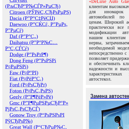
Chrysler
«DeLuxe Auto Glas
(РљСЂР°Р№СЃР»РµСЂ)
клиентам высококач
Citroen (РЎРёС‚СЂРѕРµРЅ)
для иномарок 
автомобилей по
Dacia (Р”Р°С‡РёСЏ)
ценам. Широкий ас
Daewoo (Р”СЌСѓ, Р”РµРѕ,
практически все 
Р”РµСѓ)
модификации авт
Daf (Р”Р°С„)
нашим клиентам 
Daihatsu (Р”Р°Р№С…
нервы, затрачивае
Р°С‚СЃСѓ)
необходимой моде
непосредственно с 
Dodge (Р”РѕРґР¶)
позволяет придержи
Dong Feng (Р”РѕРЅРі
и обеспечивать кл
Р¤РµРЅРі)
надежности и высо
Faw (Р¤Р°РІ)
характеристиках
Fiat (Р¤РёР°С‚)
автостекол.
Ford (Р¤РѕСЂРґ)
Foton (Р¤РѕС‚РѕРЅ)
Замена автосте
Geely (Р”Р¶РёР»Рё)
Gmc (Р”Р¶РµРЅРµСЂР°Р»
РјРѕС‚РѕСЂСЃ)
Gonow Troy (Р“РѕРЅРѕРІ
РўСЂРѕР№)
Great Wall (Р“СЂРµР№С‚