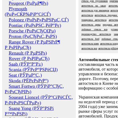
стекла для грузовиков
оригин
Peugeot (РџРµР¶Рѕ)
автостекла на заказ
автосте
Plymouth
автостекла для иномарок
автост
(РџР»СЌР№РјР°СѓСЃ)
автостекла
автостекла продажа
Polonez (РџРѕР»РѕРЅРµС‚СЃ)
тонировка автостекла
автосте
Pontiac (РџРѕРЅС‚РёР°Рє)
автостекла цены
продажа авт
лобовые стекла ваз
устан
Porsche (РџРѕСЂС€Рµ)
производство автостекла
зам
Proton (РџСЂРѕС‚РѕРЅ)
автостекла ford
лобовые стек
Range Rover (Р РµРЅРґР¶
автостекла киев
автостекла хонд
Р РѕРІРµСЂ)
автостекла ваз
автостекла pilkin
Renault (Р РµРЅРѕ)
Rover (Р РѕРІРµСЂ)
Автомобильные сте
Saab (РЎР°Р°Р±)
составляющая часть 
Scania (РЎРєР°РЅРёСЏ)
автомобиля, от котор
управления и безопа
Seat (РЎРµР°С‚)
дороге. Поэтому, пере
Skoda (РЁРєРѕРґР°)
автостекло в Киеве н
Smart Fortwo (РЎРјР°СЂС‚
информацию с особо
Р¤РѕСЂРІРѕ)
Soueast Lioncel (РЎР°СѓРёСЃС‚
Украинская компания 
на недолгий период с
Р›РёРѕРЅСЃРµР»)
2004 года) уже заним
Ssang Yong (РЎР°РЅРі
рынке сферы услуг п
Р™РѕРЅРі)
автомобилей. Проду