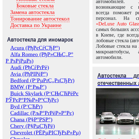
автомобилей.
Боковые стекла
возникающие с в
Замена автостекла
всегда поможет 
Тонирование автостекол
персонал. На ск
«DeLuxe Auto Glas
Доставка по Украине
самых больших ассо
в Киеве, где всег
Автостекла для иномарок
лобовые стекла (авт
Лобовые стекла на 
Acura (РђРєСѓСЂР°)
микроавтобусы, 
Alfa Romeo (РђР»СЊС„Р°
автомобили.
Р РѕРјРµРѕ)
Audi (РђСѓРґРё)
Avia (РђРІРёР°)
Автостекла 
Bedford (Р‘РµРґС„РѕСЂРґ)
отечественных 
BMW (Р‘РњР’)
Buick Skylark (Р‘СЊСЋРёРє
РЎРєР°Р№Р»Р°СЂРє)
Byd (Р‘СЋРґ)
Cadillac (РљР°РґРёР»Р°Рє)
Chana (Р§Р°РЅР°)
Chery (Р§РµСЂРё)
Chevrolet (РЁРµРІСЂРѕР»Рµ)