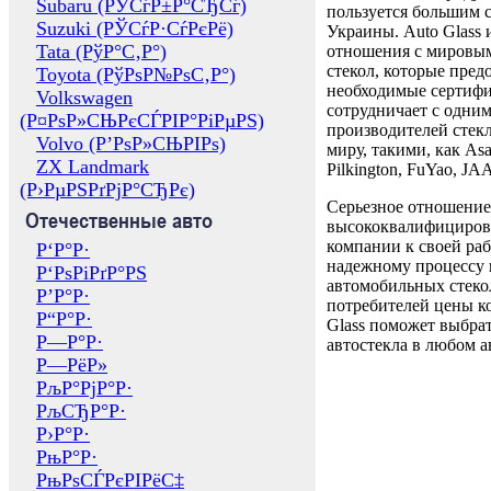
Subaru (РЎСѓР±Р°СЂСѓ)
пользуется большим 
Suzuki (РЎСѓР·СѓРєРё)
Украины. Auto Glass
Tata (РўР°С‚Р°)
отношения с мировы
стекол, которые пред
Toyota (РўРѕР№РѕС‚Р°)
необходимые сертиф
Volkswagen
сотрудничает с одни
(Р¤РѕР»СЊРєСЃРІР°РіРµРЅ)
производителей стекл
Volvo (Р’РѕР»СЊРІРѕ)
миру, такими, как Asa
ZX Landmark
Pilkington, FuYao, 
(Р›РµРЅРґРјР°СЂРє)
Серьезное отношение
Отечественные авто
высококвалифициров
компании к своей раб
Р‘Р°Р·
надежному процессу 
Р‘РѕРіРґР°РЅ
автомобильных стекол
Р’Р°Р·
потребителей цены к
Р“Р°Р·
Glass поможет выбрат
Р—Р°Р·
автостекла в любом а
Р—РёР»
РљР°РјР°Р·
РљСЂР°Р·
Р›Р°Р·
РњР°Р·
РњРѕСЃРєРІРёС‡