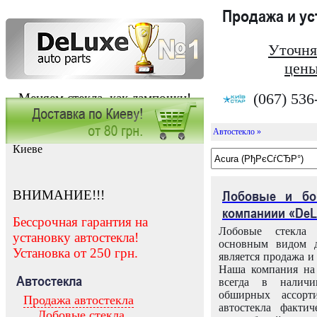
Продажа и у
Уточня
цены
(067) 536
Меняем стекла, как лампочки!
Автостекло »
Заказать установку автостекла в
Киеве
ВНИМАНИЕ!!!
Лобовые и бо
компаниии «DeL
Бессрочная гарантия на
Лобовые стекла
установку автостекла!
основным видом д
Установка от 250 грн.
является продажа и 
Наша компания на 
Автостекла
всегда в налич
обширных ассорт
Продажа автостекла
автостекла факти
Лобовые стекла