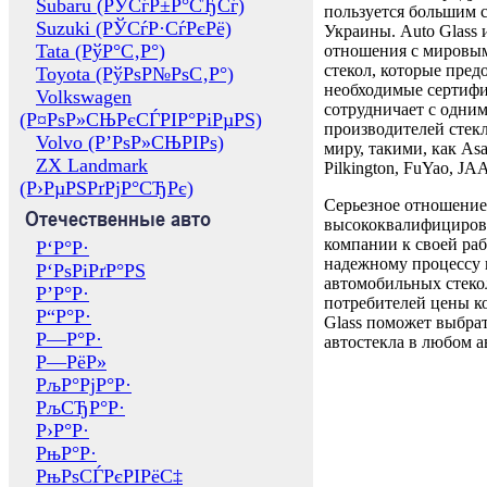
Subaru (РЎСѓР±Р°СЂСѓ)
пользуется большим 
Suzuki (РЎСѓР·СѓРєРё)
Украины. Auto Glass
Tata (РўР°С‚Р°)
отношения с мировы
стекол, которые пред
Toyota (РўРѕР№РѕС‚Р°)
необходимые сертиф
Volkswagen
сотрудничает с одни
(Р¤РѕР»СЊРєСЃРІР°РіРµРЅ)
производителей стекл
Volvo (Р’РѕР»СЊРІРѕ)
миру, такими, как Asa
ZX Landmark
Pilkington, FuYao, 
(Р›РµРЅРґРјР°СЂРє)
Серьезное отношение
Отечественные авто
высококвалифициров
компании к своей раб
Р‘Р°Р·
надежному процессу 
Р‘РѕРіРґР°РЅ
автомобильных стекол
Р’Р°Р·
потребителей цены к
Р“Р°Р·
Glass поможет выбрат
Р—Р°Р·
автостекла в любом а
Р—РёР»
РљР°РјР°Р·
РљСЂР°Р·
Р›Р°Р·
РњР°Р·
РњРѕСЃРєРІРёС‡