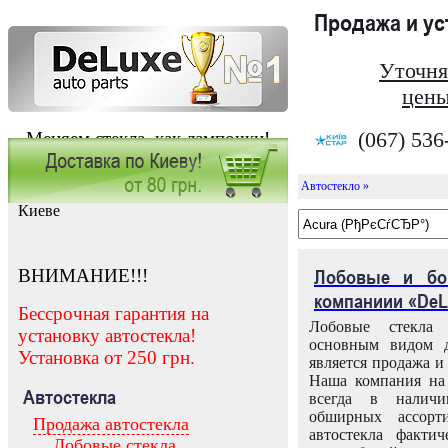
Продажа и у
Уточня
цены
(067) 536
Меняем стекла, как лампочки!
Автостекло »
Заказать установку автостекла в
Киеве
ВНИМАНИЕ!!!
Лобовые и бо
компаниии «DeL
Бессрочная гарантия на
Лобовые стекла
установку автостекла!
основным видом д
Установка от 250 грн.
является продажа и 
Наша компания на 
Автостекла
всегда в налич
обширных ассорт
Продажа автостекла
автостекла факти
Лобовые стекла