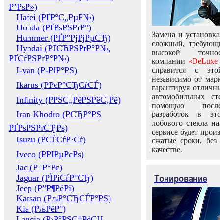
Р’РѕР»)
Hafei (РҐР°С„РµР№)
Honda (РҐРѕРЅРґР°)
Замена и установка
Hummer (РҐР°РјРјРµСЂ)
сложный, требующ
Hyndai (РҐСЋРЅРґР°Р№,
высокой точно
РҐСѓРЅРґР°Р№)
компании
«DeLuxe 
I-van (Р-РІР°РЅ)
справится с это
независимо от марк
Ikarus (РРєР°СЂСѓСЃ)
гарантируя отличны
автомобильных ст
Infinity (РРЅС„РёРЅРёС‚Рё)
помощью посл
Iran Khodro (РСЂР°РЅ
разработок в эт
лобового стекла н
РҐРѕРЅРґСЂРѕ)
сервисе будет прои
Isuzu (РСЃСѓР·Сѓ)
сжатые сроки, без
качестве.
Iveco (РРІРµРєРѕ)
Jac (Р–Р°Рє)
Тонирование
Jaguar (РЇРіСѓР°СЂ)
Jeep (Р”Р¶РёРї)
Karsan (РљР°СЂСЃР°РЅ)
Kia (РљРёР°)
Lancia (Р›Р°РЅС‡РёСЏ,