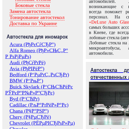
автомобилей.
Боковые стекла
возникающие с в
Замена автостекла
всегда поможет 
Тонирование автостекол
персонал. На ск
«DeLuxe Auto Glas
Доставка по Украине
самых больших ассо
в Киеве, где всег
Автостекла для иномарок
лобовые стекла (авт
Лобовые стекла на 
Acura (РђРєСѓСЂР°)
микроавтобусы, 
Alfa Romeo (РђР»СЊС„Р°
автомобили.
Р РѕРјРµРѕ)
Audi (РђСѓРґРё)
Avia (РђРІРёР°)
Автостекла 
Bedford (Р‘РµРґС„РѕСЂРґ)
отечественных 
BMW (Р‘РњР’)
Buick Skylark (Р‘СЊСЋРёРє
РЎРєР°Р№Р»Р°СЂРє)
Byd (Р‘СЋРґ)
Cadillac (РљР°РґРёР»Р°Рє)
Chana (Р§Р°РЅР°)
Chery (Р§РµСЂРё)
Chevrolet (РЁРµРІСЂРѕР»Рµ)