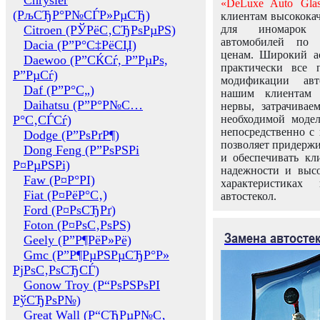
Chrysler
«DeLuxe Auto Glas
(РљСЂР°Р№СЃР»РµСЂ)
клиентам высококач
Citroen (РЎРёС‚СЂРѕРµРЅ)
для иномарок 
автомобилей по
Dacia (Р”Р°С‡РёСЏ)
ценам. Широкий ас
Daewoo (Р”СЌСѓ, Р”РµРѕ,
практически все 
Р”РµСѓ)
модификации авт
Daf (Р”Р°С„)
нашим клиентам 
Daihatsu (Р”Р°Р№С…
нервы, затрачивае
Р°С‚СЃСѓ)
необходимой моде
непосредственно с 
Dodge (Р”РѕРґР¶)
позволяет придержи
Dong Feng (Р”РѕРЅРі
и обеспечивать кл
Р¤РµРЅРі)
надежности и высо
Faw (Р¤Р°РІ)
характеристиках
Fiat (Р¤РёР°С‚)
автостекол.
Ford (Р¤РѕСЂРґ)
Foton (Р¤РѕС‚РѕРЅ)
Замена автосте
Geely (Р”Р¶РёР»Рё)
Gmc (Р”Р¶РµРЅРµСЂР°Р»
РјРѕС‚РѕСЂСЃ)
Gonow Troy (Р“РѕРЅРѕРІ
РўСЂРѕР№)
Great Wall (Р“СЂРµР№С‚