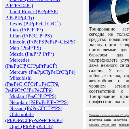
Р›Р°РЅС‡Р°)
Land Rover (Р›РµРЅРґ
Р РѕРІРµСЂ)
Lexus (Р›РµРєСЃСѓСЃ)
Тонирование авт
Liaz (Р›РёР°Р·)
сегодня не толь
Lifan (Р›РёС„Р°РЅ)
средство повышени
Lincoln (Р›РёРЅРєРѕР»СЊРЅ)
эксплуатации. Сов
Man (РњР°РЅ)
применяемые для
Mazda (РњР°Р·РґР°)
барьером для 
Mercedes
ультрафиолета, ул
даже немного сни
(РњРµСЂСЃРµРґРµСЃ)
салоне. У нас м
Mercury (РњРµСЂРєСѓСЂРё)
лобовые стекла, за
Mitsubishi
автомобиля с л
(РњРёС‚СЃСѓР±РёСЃРё,
уровнем затем
РњРёС†СѓР±РёСЃРё)
соответствии с 
Mudan (РњСѓРґР°РЅ)
Тонирование про
профессионально.
Neoplan (РќРµРѕРїР»Р°РЅ)
Nissan (РќРёСЃСЃР°РЅ)
Oldsmobile
Украина
5
из
5
на основе
27
оце
(РћР»РґСЃРјРѕР±Р°Р№Р»)
автостекла хонда
автостекла
лобовые стекла киев
лобовые
Opel (РћРїРµР»СЊ)