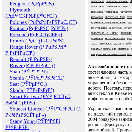
автостекла
лобовые стекла pil
Peugeot (РџРµР¶Рѕ)
автостекла
автостекла пежо
Plymouth
иномарок
тонировка автостек
(РџР»СЌР№РјР°СѓСЃ)
иномарки
автостекла ford
авто
Polonez (РџРѕР»РѕРЅРµС‚СЃ)
установка автостекла киев
про
Pontiac (РџРѕРЅС‚РёР°Рє)
изготовление автостекла
автос
автостекла в киеве
лобовые
Porsche (РџРѕСЂС€Рµ)
установка
автостекла киев
про
Proton (РџСЂРѕС‚РѕРЅ)
заказ
автостекла украина
лобо
Range Rover (Р РµРЅРґР¶
лобовые стекла для иномарок
Р РѕРІРµСЂ)
ваз
цены на лобовые стекла
авт
Renault (Р РµРЅРѕ)
Rover (Р РѕРІРµСЂ)
Автомобильные сте
Saab (РЎР°Р°Р±)
составляющая часть 
Scania (РЎРєР°РЅРёСЏ)
автомобиля, от котор
управления и безопа
Seat (РЎРµР°С‚)
дороге. Поэтому, пере
Skoda (РЁРєРѕРґР°)
автостекло в Киеве н
Smart Fortwo (РЎРјР°СЂС‚
информацию с особо
Р¤РѕСЂРІРѕ)
Soueast Lioncel (РЎР°СѓРёСЃС‚
Украинская компания 
на недолгий период с
Р›РёРѕРЅСЃРµР»)
2004 года) уже заним
Ssang Yong (РЎР°РЅРі
рынке сферы услуг п
Р™РѕРЅРі)
автомобилей. Проду