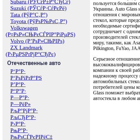
Subaru (РЎСѓР±Р°СЂСѓ)
пользуется большим 
Suzuki (РЎСѓР·СѓРєРё)
Украины. Auto Glass
Tata (РўР°С‚Р°)
отношения с мировы
стекол, которые пред
Toyota (РўРѕР№РѕС‚Р°)
необходимые сертиф
Volkswagen
сотрудничает с одни
(Р¤РѕР»СЊРєСЃРІР°РіРµРЅ)
производителей стекл
Volvo (Р’РѕР»СЊРІРѕ)
миру, такими, как Asa
ZX Landmark
Pilkington, FuYao, 
(Р›РµРЅРґРјР°СЂРє)
Серьезное отношение
Отечественные авто
высококвалифициров
компании к своей раб
Р‘Р°Р·
надежному процессу 
Р‘РѕРіРґР°РЅ
автомобильных стекол
Р’Р°Р·
потребителей цены к
Р“Р°Р·
Glass поможет выбрат
Р—Р°Р·
автостекла в любом а
Р—РёР»
РљР°РјР°Р·
РљСЂР°Р·
Р›Р°Р·
РњР°Р·
РњРѕСЃРєРІРёС‡