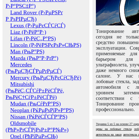
Р›Р°РЅС‡Р°)
Land Rover (Р›РµРЅРґ
Р РѕРІРµСЂ)
Lexus (Р›РµРєСЃСѓСЃ)
Тонирование авт
Liaz (Р›РёР°Р·)
сегодня не толь
Lifan (Р›РёС„Р°РЅ)
средство повышени
Lincoln (Р›РёРЅРєРѕР»СЊРЅ)
эксплуатации. Сов
Man (РњР°РЅ)
применяемые для
Mazda (РњР°Р·РґР°)
барьером для 
Mercedes
ультрафиолета, ул
даже немного сни
(РњРµСЂСЃРµРґРµСЃ)
салоне. У нас м
Mercury (РњРµСЂРєСѓСЂРё)
лобовые стекла, за
Mitsubishi
автомобиля с л
(РњРёС‚СЃСѓР±РёСЃРё,
уровнем затем
РњРёС†СѓР±РёСЃРё)
соответствии с 
Mudan (РњСѓРґР°РЅ)
Тонирование про
профессионально.
Neoplan (РќРµРѕРїР»Р°РЅ)
Nissan (РќРёСЃСЃР°РЅ)
Oldsmobile
Украина
5
из
5
на основе
27
оце
(РћР»РґСЃРјРѕР±Р°Р№Р»)
цены на лобовые стекла
лоб
автостекла на заказ
автостекла 
Opel (РћРїРµР»СЊ)