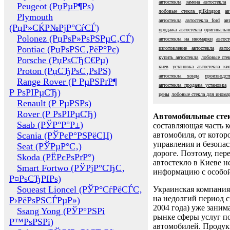
автостекла
замена автостекла
Peugeot (РџРµР¶Рѕ)
лобовые стекла pilkington
а
Plymouth
автостекла
автостекла ford
ав
(РџР»СЌР№РјР°СѓСЃ)
продажа автостекла
оригинальн
Polonez (РџРѕР»РѕРЅРµС‚СЃ)
автостекла на иномарки
автос
Pontiac (РџРѕРЅС‚РёР°Рє)
изготовление автостекла
авто
купить автостекла
лобовые сте
Porsche (РџРѕСЂС€Рµ)
киев
установка автостекла ки
Proton (РџСЂРѕС‚РѕРЅ)
автостекла хонда
производст
Range Rover (Р РµРЅРґР¶
автостекла продажа установка
Р РѕРІРµСЂ)
цены
лобовые стекла для инома
Renault (Р РµРЅРѕ)
Rover (Р РѕРІРµСЂ)
Автомобильные сте
Saab (РЎР°Р°Р±)
составляющая часть 
Scania (РЎРєР°РЅРёСЏ)
автомобиля, от котор
управления и безопа
Seat (РЎРµР°С‚)
дороге. Поэтому, пере
Skoda (РЁРєРѕРґР°)
автостекло в Киеве н
Smart Fortwo (РЎРјР°СЂС‚
информацию с особо
Р¤РѕСЂРІРѕ)
Soueast Lioncel (РЎР°СѓРёСЃС‚
Украинская компания 
на недолгий период с
Р›РёРѕРЅСЃРµР»)
2004 года) уже заним
Ssang Yong (РЎР°РЅРі
рынке сферы услуг п
Р™РѕРЅРі)
автомобилей. Проду