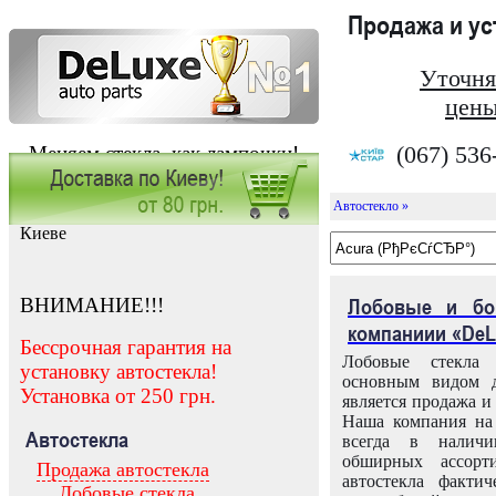
Продажа и у
Уточня
цены
(067) 536
Меняем стекла, как лампочки!
Автостекло »
Заказать установку автостекла в
Киеве
ВНИМАНИЕ!!!
Лобовые и бо
компаниии «DeL
Бессрочная гарантия на
Лобовые стекла
установку автостекла!
основным видом д
Установка от 250 грн.
является продажа и 
Наша компания на 
Автостекла
всегда в налич
обширных ассорт
Продажа автостекла
автостекла факти
Лобовые стекла