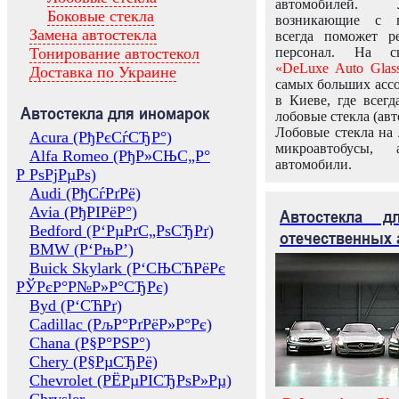
автомобилей.
Боковые стекла
возникающие с в
Замена автостекла
всегда поможет 
Тонирование автостекол
персонал. На ск
«DeLuxe Auto Glas
Доставка по Украине
самых больших ассо
в Киеве, где всег
Автостекла для иномарок
лобовые стекла (авт
Лобовые стекла на 
Acura (РђРєСѓСЂР°)
микроавтобусы, 
Alfa Romeo (РђР»СЊС„Р°
автомобили.
Р РѕРјРµРѕ)
Audi (РђСѓРґРё)
Avia (РђРІРёР°)
Автостекла 
Bedford (Р‘РµРґС„РѕСЂРґ)
отечественных 
BMW (Р‘РњР’)
Buick Skylark (Р‘СЊСЋРёРє
РЎРєР°Р№Р»Р°СЂРє)
Byd (Р‘СЋРґ)
Cadillac (РљР°РґРёР»Р°Рє)
Chana (Р§Р°РЅР°)
Chery (Р§РµСЂРё)
Chevrolet (РЁРµРІСЂРѕР»Рµ)