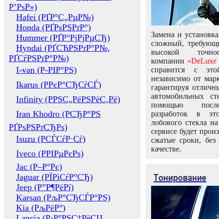
Р’РѕР»)
Hafei (РҐР°С„РµР№)
Honda (РҐРѕРЅРґР°)
Замена и установка
Hummer (РҐР°РјРјРµСЂ)
сложный, требующ
Hyndai (РҐСЋРЅРґР°Р№,
высокой точно
РҐСѓРЅРґР°Р№)
компании
«DeLuxe 
I-van (Р-РІР°РЅ)
справится с это
независимо от марк
Ikarus (РРєР°СЂСѓСЃ)
гарантируя отличны
автомобильных ст
Infinity (РРЅС„РёРЅРёС‚Рё)
помощью посл
Iran Khodro (РСЂР°РЅ
разработок в эт
лобового стекла н
РҐРѕРЅРґСЂРѕ)
сервисе будет прои
Isuzu (РСЃСѓР·Сѓ)
сжатые сроки, без
качестве.
Iveco (РРІРµРєРѕ)
Jac (Р–Р°Рє)
Тонирование
Jaguar (РЇРіСѓР°СЂ)
Jeep (Р”Р¶РёРї)
Karsan (РљР°СЂСЃР°РЅ)
Kia (РљРёР°)
Lancia (Р›Р°РЅС‡РёСЏ,