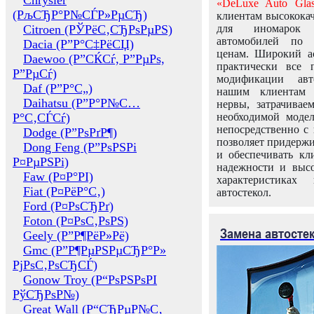
Chrysler
«DeLuxe Auto Glas
(РљСЂР°Р№СЃР»РµСЂ)
клиентам высококач
Citroen (РЎРёС‚СЂРѕРµРЅ)
для иномарок 
автомобилей по
Dacia (Р”Р°С‡РёСЏ)
ценам. Широкий ас
Daewoo (Р”СЌСѓ, Р”РµРѕ,
практически все 
Р”РµСѓ)
модификации авт
Daf (Р”Р°С„)
нашим клиентам 
Daihatsu (Р”Р°Р№С…
нервы, затрачивае
Р°С‚СЃСѓ)
необходимой моде
непосредственно с 
Dodge (Р”РѕРґР¶)
позволяет придержи
Dong Feng (Р”РѕРЅРі
и обеспечивать кл
Р¤РµРЅРі)
надежности и высо
Faw (Р¤Р°РІ)
характеристиках
Fiat (Р¤РёР°С‚)
автостекол.
Ford (Р¤РѕСЂРґ)
Foton (Р¤РѕС‚РѕРЅ)
Замена автосте
Geely (Р”Р¶РёР»Рё)
Gmc (Р”Р¶РµРЅРµСЂР°Р»
РјРѕС‚РѕСЂСЃ)
Gonow Troy (Р“РѕРЅРѕРІ
РўСЂРѕР№)
Great Wall (Р“СЂРµР№С‚