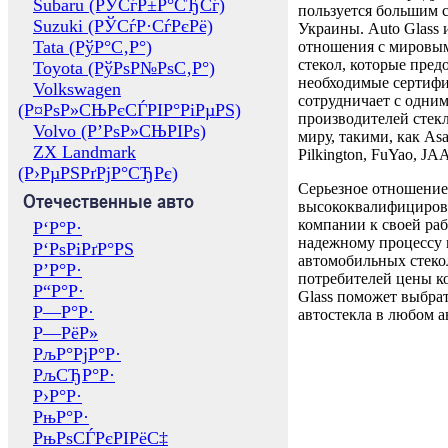
Subaru (РЎСѓР±Р°СЂСѓ)
пользуется большим 
Suzuki (РЎСѓР·СѓРєРё)
Украины. Auto Glass
Tata (РўР°С‚Р°)
отношения с мировы
стекол, которые пред
Toyota (РўРѕР№РѕС‚Р°)
необходимые сертиф
Volkswagen
сотрудничает с одни
(Р¤РѕР»СЊРєСЃРІР°РіРµРЅ)
производителей стекл
Volvo (Р’РѕР»СЊРІРѕ)
миру, такими, как Asa
ZX Landmark
Pilkington, FuYao, 
(Р›РµРЅРґРјР°СЂРє)
Серьезное отношение
Отечественные авто
высококвалифициров
компании к своей раб
Р‘Р°Р·
надежному процессу 
Р‘РѕРіРґР°РЅ
автомобильных стекол
Р’Р°Р·
потребителей цены к
Р“Р°Р·
Glass поможет выбрат
Р—Р°Р·
автостекла в любом а
Р—РёР»
РљР°РјР°Р·
РљСЂР°Р·
Р›Р°Р·
РњР°Р·
РњРѕСЃРєРІРёС‡