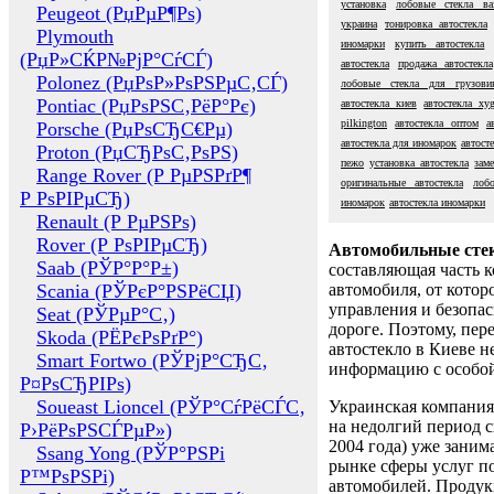
установка
лобовые стекла ва
Peugeot (РџРµР¶Рѕ)
украина
тонировка автостекла
Plymouth
иномарки
купить автостекла
(РџР»СЌР№РјР°СѓСЃ)
автостекла
продажа автостекла
Polonez (РџРѕР»РѕРЅРµС‚СЃ)
лобовые стекла для грузови
Pontiac (РџРѕРЅС‚РёР°Рє)
автостекла киев
автостекла xy
pilkington
автостекла оптом
а
Porsche (РџРѕСЂС€Рµ)
автостекла для иномарок
автост
Proton (РџСЂРѕС‚РѕРЅ)
пежо
установка автостекла
зам
Range Rover (Р РµРЅРґР¶
оригинальные автостекла
лоб
Р РѕРІРµСЂ)
иномарок
автостекла иномарки
Renault (Р РµРЅРѕ)
Rover (Р РѕРІРµСЂ)
Автомобильные сте
Saab (РЎР°Р°Р±)
составляющая часть 
Scania (РЎРєР°РЅРёСЏ)
автомобиля, от котор
управления и безопа
Seat (РЎРµР°С‚)
дороге. Поэтому, пере
Skoda (РЁРєРѕРґР°)
автостекло в Киеве н
Smart Fortwo (РЎРјР°СЂС‚
информацию с особо
Р¤РѕСЂРІРѕ)
Soueast Lioncel (РЎР°СѓРёСЃС‚
Украинская компания 
на недолгий период с
Р›РёРѕРЅСЃРµР»)
2004 года) уже заним
Ssang Yong (РЎР°РЅРі
рынке сферы услуг п
Р™РѕРЅРі)
автомобилей. Проду