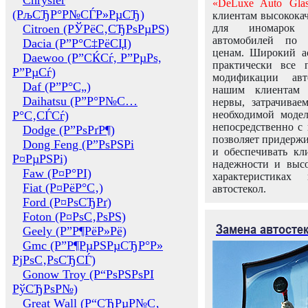
Chrysler
«DeLuxe Auto Glas
(РљСЂР°Р№СЃР»РµСЂ)
клиентам высококач
Citroen (РЎРёС‚СЂРѕРµРЅ)
для иномарок 
автомобилей по
Dacia (Р”Р°С‡РёСЏ)
ценам. Широкий ас
Daewoo (Р”СЌСѓ, Р”РµРѕ,
практически все 
Р”РµСѓ)
модификации авт
Daf (Р”Р°С„)
нашим клиентам 
Daihatsu (Р”Р°Р№С…
нервы, затрачивае
Р°С‚СЃСѓ)
необходимой моде
непосредственно с 
Dodge (Р”РѕРґР¶)
позволяет придержи
Dong Feng (Р”РѕРЅРі
и обеспечивать кл
Р¤РµРЅРі)
надежности и высо
Faw (Р¤Р°РІ)
характеристиках
Fiat (Р¤РёР°С‚)
автостекол.
Ford (Р¤РѕСЂРґ)
Foton (Р¤РѕС‚РѕРЅ)
Замена автосте
Geely (Р”Р¶РёР»Рё)
Gmc (Р”Р¶РµРЅРµСЂР°Р»
РјРѕС‚РѕСЂСЃ)
Gonow Troy (Р“РѕРЅРѕРІ
РўСЂРѕР№)
Great Wall (Р“СЂРµР№С‚