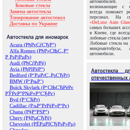
автомобилей.
Боковые стекла
возникающие с в
Замена автостекла
всегда поможет 
Тонирование автостекол
персонал. На ск
«DeLuxe Auto Glas
Доставка по Украине
самых больших ассо
в Киеве, где всег
Автостекла для иномарок
лобовые стекла (авт
Лобовые стекла на 
Acura (РђРєСѓСЂР°)
микроавтобусы, 
Alfa Romeo (РђР»СЊС„Р°
автомобили.
Р РѕРјРµРѕ)
Audi (РђСѓРґРё)
Avia (РђРІРёР°)
Автостекла 
Bedford (Р‘РµРґС„РѕСЂРґ)
отечественных 
BMW (Р‘РњР’)
Buick Skylark (Р‘СЊСЋРёРє
РЎРєР°Р№Р»Р°СЂРє)
Byd (Р‘СЋРґ)
Cadillac (РљР°РґРёР»Р°Рє)
Chana (Р§Р°РЅР°)
Chery (Р§РµСЂРё)
Chevrolet (РЁРµРІСЂРѕР»Рµ)