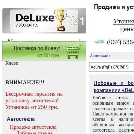
Продажа и у
Уточня
цены
(067) 536
Меняем стекла, как лампочки!
Автостекло »
Заказать установку автостекла в
Киеве
ВНИМАНИЕ!!!
Лобовые и бо
компаниии «DeL
Бессрочная гарантия на
Лобовые стекла
установку автостекла!
основным видом д
Установка от 250 грн.
является продажа и 
Наша компания на 
Автостекла
всегда в налич
обширных ассорт
Продажа автостекла
автостекла факти
Лобовые стекла