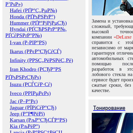
Р’РѕР»)
Hafei (РҐР°С„РµР№)
Honda (РҐРѕРЅРґР°)
Замена и установка
Hummer (РҐР°РјРјРµСЂ)
сложный, требующ
Hyndai (РҐСЋРЅРґР°Р№,
высокой точно
РҐСѓРЅРґР°Р№)
компании
«DeLuxe 
I-van (Р-РІР°РЅ)
справится с это
независимо от марк
Ikarus (РРєР°СЂСѓСЃ)
гарантируя отличны
автомобильных ст
Infinity (РРЅС„РёРЅРёС‚Рё)
помощью посл
Iran Khodro (РСЂР°РЅ
разработок в эт
лобового стекла н
РҐРѕРЅРґСЂРѕ)
сервисе будет прои
Isuzu (РСЃСѓР·Сѓ)
сжатые сроки, без
качестве.
Iveco (РРІРµРєРѕ)
Jac (Р–Р°Рє)
Тонирование
Jaguar (РЇРіСѓР°СЂ)
Jeep (Р”Р¶РёРї)
Karsan (РљР°СЂСЃР°РЅ)
Kia (РљРёР°)
Lancia (Р›Р°РЅС‡РёСЏ,