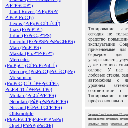
Р›Р°РЅС‡Р°)
Land Rover (Р›РµРЅРґ
Р РѕРІРµСЂ)
Lexus (Р›РµРєСЃСѓСЃ)
Тонирование авт
Liaz (Р›РёР°Р·)
сегодня не толь
Lifan (Р›РёС„Р°РЅ)
средство повышени
Lincoln (Р›РёРЅРєРѕР»СЊРЅ)
эксплуатации. Сов
Man (РњР°РЅ)
применяемые для
Mazda (РњР°Р·РґР°)
барьером для 
Mercedes
ультрафиолета, ул
даже немного сни
(РњРµСЂСЃРµРґРµСЃ)
салоне. У нас м
Mercury (РњРµСЂРєСѓСЂРё)
лобовые стекла, за
Mitsubishi
автомобиля с л
(РњРёС‚СЃСѓР±РёСЃРё,
уровнем затем
РњРёС†СѓР±РёСЃРё)
соответствии с 
Mudan (РњСѓРґР°РЅ)
Тонирование про
профессионально.
Neoplan (РќРµРѕРїР»Р°РЅ)
Nissan (РќРёСЃСЃР°РЅ)
Oldsmobile
Украина
5
из
5
на основе
27
оце
(РћР»РґСЃРјРѕР±Р°Р№Р»)
производство автостекла
автост
лобовые стекла
установка ав
Opel (РћРїРµР»СЊ)