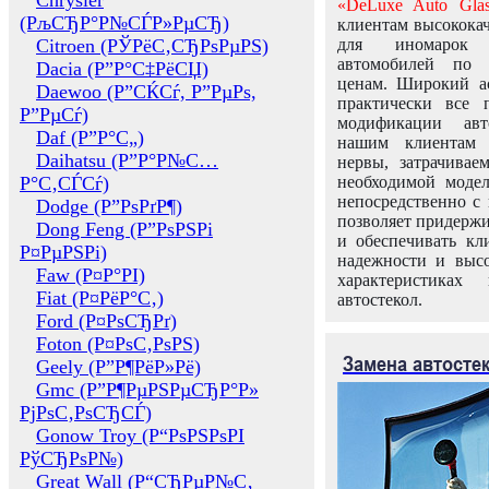
Chrysler
«DeLuxe Auto Glas
(РљСЂР°Р№СЃР»РµСЂ)
клиентам высококач
Citroen (РЎРёС‚СЂРѕРµРЅ)
для иномарок 
автомобилей по
Dacia (Р”Р°С‡РёСЏ)
ценам. Широкий ас
Daewoo (Р”СЌСѓ, Р”РµРѕ,
практически все 
Р”РµСѓ)
модификации авт
Daf (Р”Р°С„)
нашим клиентам 
Daihatsu (Р”Р°Р№С…
нервы, затрачивае
Р°С‚СЃСѓ)
необходимой моде
непосредственно с 
Dodge (Р”РѕРґР¶)
позволяет придержи
Dong Feng (Р”РѕРЅРі
и обеспечивать кл
Р¤РµРЅРі)
надежности и высо
Faw (Р¤Р°РІ)
характеристиках
Fiat (Р¤РёР°С‚)
автостекол.
Ford (Р¤РѕСЂРґ)
Foton (Р¤РѕС‚РѕРЅ)
Замена автосте
Geely (Р”Р¶РёР»Рё)
Gmc (Р”Р¶РµРЅРµСЂР°Р»
РјРѕС‚РѕСЂСЃ)
Gonow Troy (Р“РѕРЅРѕРІ
РўСЂРѕР№)
Great Wall (Р“СЂРµР№С‚