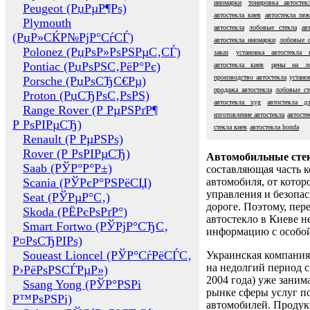
иномарки
тонировка автостек
Peugeot (РџРµР¶Рѕ)
автостекла киев
автостекла пеж
Plymouth
автостекла
лобовые стекла
ав
(РџР»СЌР№РјР°СѓСЃ)
автостекла иномарки
лобовые 
Polonez (РџРѕР»РѕРЅРµС‚СЃ)
заказ
установка автостекла 
Pontiac (РџРѕРЅС‚РёР°Рє)
автостекла киев
цены на ло
производство автостекла
устано
Porsche (РџРѕСЂС€Рµ)
продажа автостекла
лобовые сте
Proton (РџСЂРѕС‚РѕРЅ)
автостекла xyg
автостекла д
Range Rover (Р РµРЅРґР¶
изготовление автостекла
автосте
Р РѕРІРµСЂ)
стекла киев
автостекла honda
Renault (Р РµРЅРѕ)
Rover (Р РѕРІРµСЂ)
Автомобильные сте
Saab (РЎР°Р°Р±)
составляющая часть 
Scania (РЎРєР°РЅРёСЏ)
автомобиля, от котор
управления и безопа
Seat (РЎРµР°С‚)
дороге. Поэтому, пере
Skoda (РЁРєРѕРґР°)
автостекло в Киеве н
Smart Fortwo (РЎРјР°СЂС‚
информацию с особо
Р¤РѕСЂРІРѕ)
Soueast Lioncel (РЎР°СѓРёСЃС‚
Украинская компания 
на недолгий период с
Р›РёРѕРЅСЃРµР»)
2004 года) уже заним
Ssang Yong (РЎР°РЅРі
рынке сферы услуг п
Р™РѕРЅРі)
автомобилей. Проду