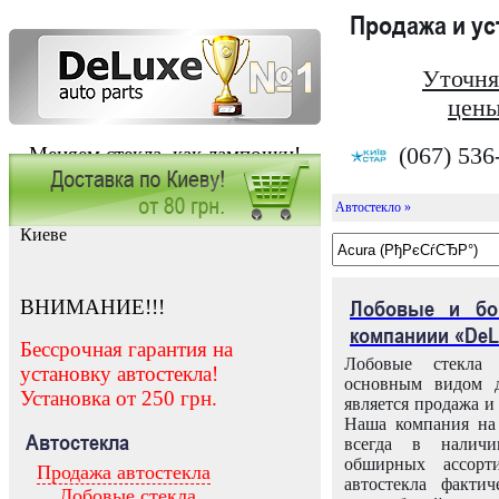
Продажа и у
Уточня
цены
(067) 536
Меняем стекла, как лампочки!
Автостекло »
Заказать установку автостекла в
Киеве
ВНИМАНИЕ!!!
Лобовые и бо
компаниии «DeL
Бессрочная гарантия на
Лобовые стекла
установку автостекла!
основным видом д
Установка от 250 грн.
является продажа и 
Наша компания на 
Автостекла
всегда в налич
обширных ассорт
Продажа автостекла
автостекла факти
Лобовые стекла