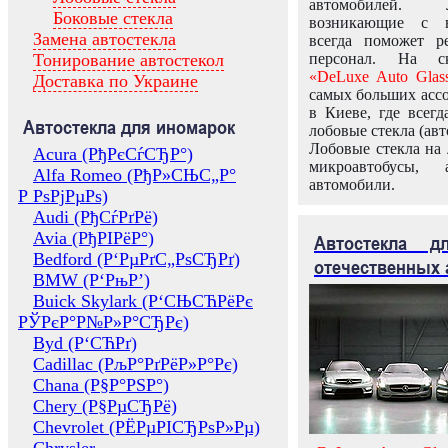
автомобилей.
Боковые стекла
возникающие с в
Замена автостекла
всегда поможет 
Тонирование автостекол
персонал. На ск
«DeLuxe Auto Glas
Доставка по Украине
самых больших ассо
в Киеве, где всег
Автостекла для иномарок
лобовые стекла (авт
Лобовые стекла на 
Acura (РђРєСѓСЂР°)
микроавтобусы, 
Alfa Romeo (РђР»СЊС„Р°
автомобили.
Р РѕРјРµРѕ)
Audi (РђСѓРґРё)
Avia (РђРІРёР°)
Автостекла 
Bedford (Р‘РµРґС„РѕСЂРґ)
отечественных 
BMW (Р‘РњР’)
Buick Skylark (Р‘СЊСЋРёРє
РЎРєР°Р№Р»Р°СЂРє)
Byd (Р‘СЋРґ)
Cadillac (РљР°РґРёР»Р°Рє)
Chana (Р§Р°РЅР°)
Chery (Р§РµСЂРё)
Chevrolet (РЁРµРІСЂРѕР»Рµ)