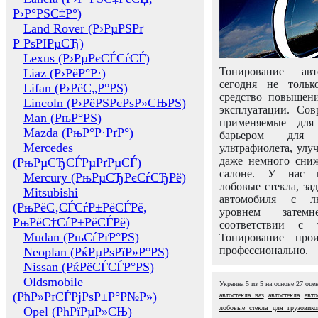
Р›Р°РЅС‡Р°)
Land Rover (Р›РµРЅРґ
Р РѕРІРµСЂ)
Lexus (Р›РµРєСЃСѓСЃ)
Тонирование авт
Liaz (Р›РёР°Р·)
сегодня не толь
Lifan (Р›РёС„Р°РЅ)
средство повышени
Lincoln (Р›РёРЅРєРѕР»СЊРЅ)
эксплуатации. Сов
Man (РњР°РЅ)
применяемые для
Mazda (РњР°Р·РґР°)
барьером для 
Mercedes
ультрафиолета, ул
даже немного сни
(РњРµСЂСЃРµРґРµСЃ)
салоне. У нас м
Mercury (РњРµСЂРєСѓСЂРё)
лобовые стекла, за
Mitsubishi
автомобиля с л
(РњРёС‚СЃСѓР±РёСЃРё,
уровнем затем
РњРёС†СѓР±РёСЃРё)
соответствии с 
Mudan (РњСѓРґР°РЅ)
Тонирование про
профессионально.
Neoplan (РќРµРѕРїР»Р°РЅ)
Nissan (РќРёСЃСЃР°РЅ)
Oldsmobile
Украина
5
из
5
на основе
27
оце
(РћР»РґСЃРјРѕР±Р°Р№Р»)
автостекла ваз
автостекла
авто
лобовые стекла для грузовико
Opel (РћРїРµР»СЊ)