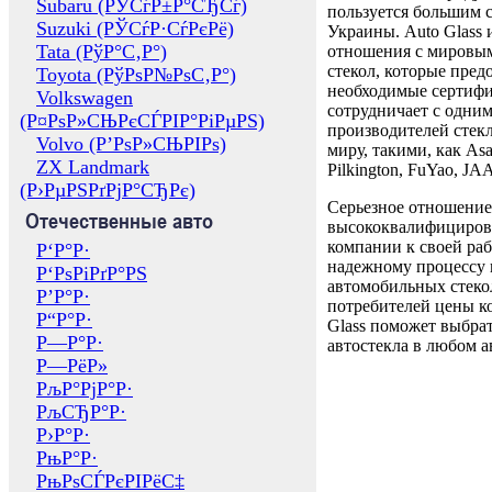
Subaru (РЎСѓР±Р°СЂСѓ)
пользуется большим 
Suzuki (РЎСѓР·СѓРєРё)
Украины. Auto Glass
Tata (РўР°С‚Р°)
отношения с мировы
стекол, которые пред
Toyota (РўРѕР№РѕС‚Р°)
необходимые сертиф
Volkswagen
сотрудничает с одни
(Р¤РѕР»СЊРєСЃРІР°РіРµРЅ)
производителей стекл
Volvo (Р’РѕР»СЊРІРѕ)
миру, такими, как Asa
ZX Landmark
Pilkington, FuYao, 
(Р›РµРЅРґРјР°СЂРє)
Серьезное отношение
Отечественные авто
высококвалифициров
компании к своей раб
Р‘Р°Р·
надежному процессу 
Р‘РѕРіРґР°РЅ
автомобильных стекол
Р’Р°Р·
потребителей цены к
Р“Р°Р·
Glass поможет выбрат
Р—Р°Р·
автостекла в любом а
Р—РёР»
РљР°РјР°Р·
РљСЂР°Р·
Р›Р°Р·
РњР°Р·
РњРѕСЃРєРІРёС‡