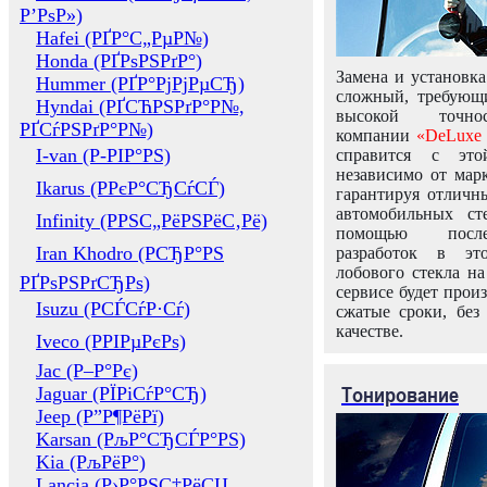
Р’РѕР»)
Hafei (РҐР°С„РµР№)
Honda (РҐРѕРЅРґР°)
Замена и установка
Hummer (РҐР°РјРјРµСЂ)
сложный, требующ
Hyndai (РҐСЋРЅРґР°Р№,
высокой точно
РҐСѓРЅРґР°Р№)
компании
«DeLuxe 
I-van (Р-РІР°РЅ)
справится с это
независимо от марк
Ikarus (РРєР°СЂСѓСЃ)
гарантируя отличны
автомобильных ст
Infinity (РРЅС„РёРЅРёС‚Рё)
помощью посл
Iran Khodro (РСЂР°РЅ
разработок в эт
лобового стекла н
РҐРѕРЅРґСЂРѕ)
сервисе будет прои
Isuzu (РСЃСѓР·Сѓ)
сжатые сроки, без
качестве.
Iveco (РРІРµРєРѕ)
Jac (Р–Р°Рє)
Тонирование
Jaguar (РЇРіСѓР°СЂ)
Jeep (Р”Р¶РёРї)
Karsan (РљР°СЂСЃР°РЅ)
Kia (РљРёР°)
Lancia (Р›Р°РЅС‡РёСЏ,