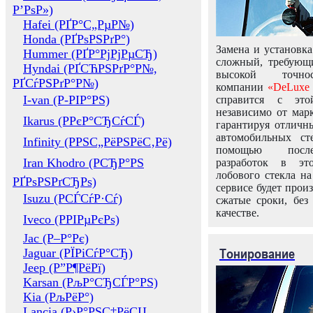
Р’РѕР»)
Hafei (РҐР°С„РµР№)
Honda (РҐРѕРЅРґР°)
Замена и установка
Hummer (РҐР°РјРјРµСЂ)
сложный, требующ
Hyndai (РҐСЋРЅРґР°Р№,
высокой точно
РҐСѓРЅРґР°Р№)
компании
«DeLuxe 
I-van (Р-РІР°РЅ)
справится с это
независимо от марк
Ikarus (РРєР°СЂСѓСЃ)
гарантируя отличны
автомобильных ст
Infinity (РРЅС„РёРЅРёС‚Рё)
помощью посл
Iran Khodro (РСЂР°РЅ
разработок в эт
лобового стекла н
РҐРѕРЅРґСЂРѕ)
сервисе будет прои
Isuzu (РСЃСѓР·Сѓ)
сжатые сроки, без
качестве.
Iveco (РРІРµРєРѕ)
Jac (Р–Р°Рє)
Тонирование
Jaguar (РЇРіСѓР°СЂ)
Jeep (Р”Р¶РёРї)
Karsan (РљР°СЂСЃР°РЅ)
Kia (РљРёР°)
Lancia (Р›Р°РЅС‡РёСЏ,