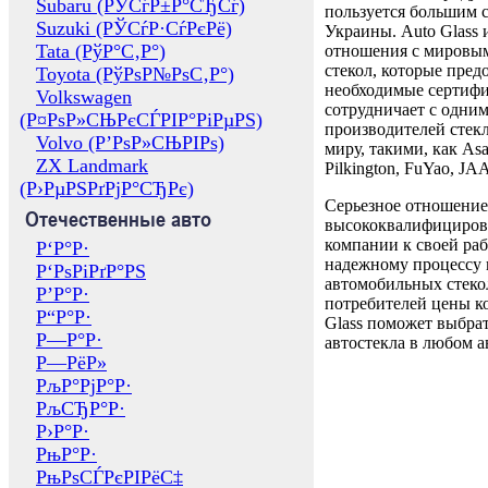
Subaru (РЎСѓР±Р°СЂСѓ)
пользуется большим 
Suzuki (РЎСѓР·СѓРєРё)
Украины. Auto Glass
Tata (РўР°С‚Р°)
отношения с мировы
стекол, которые пред
Toyota (РўРѕР№РѕС‚Р°)
необходимые сертиф
Volkswagen
сотрудничает с одни
(Р¤РѕР»СЊРєСЃРІР°РіРµРЅ)
производителей стекл
Volvo (Р’РѕР»СЊРІРѕ)
миру, такими, как Asa
ZX Landmark
Pilkington, FuYao, 
(Р›РµРЅРґРјР°СЂРє)
Серьезное отношение
Отечественные авто
высококвалифициров
компании к своей раб
Р‘Р°Р·
надежному процессу 
Р‘РѕРіРґР°РЅ
автомобильных стекол
Р’Р°Р·
потребителей цены к
Р“Р°Р·
Glass поможет выбрат
Р—Р°Р·
автостекла в любом а
Р—РёР»
РљР°РјР°Р·
РљСЂР°Р·
Р›Р°Р·
РњР°Р·
РњРѕСЃРєРІРёС‡