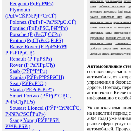
автостекла для иномарок
автос
Peugeot (РџРµР¶Рѕ)
киев
лобовые автостекла
пр
Plymouth
иномарок
автостекла ford
прода
(РџР»СЌР№РјР°СѓСЃ)
замена автостекла киев
авт
Polonez (РџРѕР»РѕРЅРµС‚СЃ)
автостекла оптом
купить автост
Pontiac (РџРѕРЅС‚РёР°Рє)
киеве
автостекла на иномарки
автостекла цены
изготовление
Porsche (РџРѕСЂС€Рµ)
грузовиков
лобовые стекла для
Proton (РџСЂРѕС‚РѕРЅ)
автостекла киев
тонировка 
Range Rover (Р РµРЅРґР¶
лобовые стекла киев
автостек
Р РѕРІРµСЂ)
лобовые стекла
автостекла укра
Renault (Р РµРЅРѕ)
Rover (Р РѕРІРµСЂ)
Автомобильные сте
Saab (РЎР°Р°Р±)
составляющая часть 
Scania (РЎРєР°РЅРёСЏ)
автомобиля, от котор
управления и безопа
Seat (РЎРµР°С‚)
дороге. Поэтому, пере
Skoda (РЁРєРѕРґР°)
автостекло в Киеве н
Smart Fortwo (РЎРјР°СЂС‚
информацию с особо
Р¤РѕСЂРІРѕ)
Soueast Lioncel (РЎР°СѓРёСЃС‚
Украинская компания 
на недолгий период с
Р›РёРѕРЅСЃРµР»)
2004 года) уже заним
Ssang Yong (РЎР°РЅРі
рынке сферы услуг п
Р™РѕРЅРі)
автомобилей. Проду