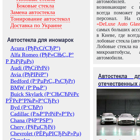
автомобилей.
Боковые стекла
возникающие с в
Замена автостекла
всегда поможет 
Тонирование автостекол
персонал. На ск
«DeLuxe Auto Glas
Доставка по Украине
самых больших ассо
в Киеве, где всег
Автостекла для иномарок
лобовые стекла (авт
Лобовые стекла на 
Acura (РђРєСѓСЂР°)
микроавтобусы, 
Alfa Romeo (РђР»СЊС„Р°
автомобили.
Р РѕРјРµРѕ)
Audi (РђСѓРґРё)
Avia (РђРІРёР°)
Автостекла 
Bedford (Р‘РµРґС„РѕСЂРґ)
отечественных 
BMW (Р‘РњР’)
Buick Skylark (Р‘СЊСЋРёРє
РЎРєР°Р№Р»Р°СЂРє)
Byd (Р‘СЋРґ)
Cadillac (РљР°РґРёР»Р°Рє)
Chana (Р§Р°РЅР°)
Chery (Р§РµСЂРё)
Chevrolet (РЁРµРІСЂРѕР»Рµ)