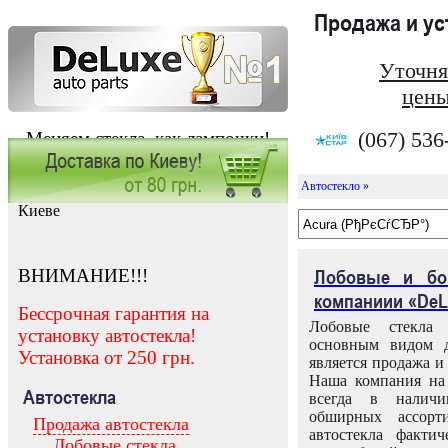
Продажа и у
Уточня
цены
(067) 536
Меняем стекла, как лампочки!
Автостекло »
Заказать установку автостекла в
Киеве
ВНИМАНИЕ!!!
Лобовые и бо
компаниии «DeL
Бессрочная гарантия на
Лобовые стекла
установку автостекла!
основным видом д
Установка от 250 грн.
является продажа и 
Наша компания на 
Автостекла
всегда в налич
обширных ассорт
Продажа автостекла
автостекла факти
Лобовые стекла