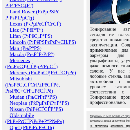
Р›Р°РЅС‡Р°)
Land Rover (Р›РµРЅРґ
Р РѕРІРµСЂ)
Lexus (Р›РµРєСЃСѓСЃ)
Тонирование авт
Liaz (Р›РёР°Р·)
сегодня не толь
Lifan (Р›РёС„Р°РЅ)
средство повышени
Lincoln (Р›РёРЅРєРѕР»СЊРЅ)
эксплуатации. Сов
Man (РњР°РЅ)
применяемые для
Mazda (РњР°Р·РґР°)
барьером для 
Mercedes
ультрафиолета, ул
даже немного сни
(РњРµСЂСЃРµРґРµСЃ)
салоне. У нас м
Mercury (РњРµСЂРєСѓСЂРё)
лобовые стекла, за
Mitsubishi
автомобиля с л
(РњРёС‚СЃСѓР±РёСЃРё,
уровнем затем
РњРёС†СѓР±РёСЃРё)
соответствии с 
Mudan (РњСѓРґР°РЅ)
Тонирование про
профессионально.
Neoplan (РќРµРѕРїР»Р°РЅ)
Nissan (РќРёСЃСЃР°РЅ)
Oldsmobile
Украина
5
из
5
на основе
27
оце
(РћР»РґСЃРјРѕР±Р°Р№Р»)
автостекла хонда
автостекла ho
на автостекла
автостекла пр
Opel (РћРїРµР»СЊ)