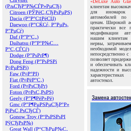
Chrysler
«DeLuxe Auto Glas
(РљСЂР°Р№СЃР»РµСЂ)
клиентам высококач
Citroen (РЎРёС‚СЂРѕРµРЅ)
для иномарок 
автомобилей по
Dacia (Р”Р°С‡РёСЏ)
ценам. Широкий ас
Daewoo (Р”СЌСѓ, Р”РµРѕ,
практически все 
Р”РµСѓ)
модификации авт
Daf (Р”Р°С„)
нашим клиентам 
Daihatsu (Р”Р°Р№С…
нервы, затрачивае
Р°С‚СЃСѓ)
необходимой моде
непосредственно с 
Dodge (Р”РѕРґР¶)
позволяет придержи
Dong Feng (Р”РѕРЅРі
и обеспечивать кл
Р¤РµРЅРі)
надежности и высо
Faw (Р¤Р°РІ)
характеристиках
Fiat (Р¤РёР°С‚)
автостекол.
Ford (Р¤РѕСЂРґ)
Foton (Р¤РѕС‚РѕРЅ)
Замена автосте
Geely (Р”Р¶РёР»Рё)
Gmc (Р”Р¶РµРЅРµСЂР°Р»
РјРѕС‚РѕСЂСЃ)
Gonow Troy (Р“РѕРЅРѕРІ
РўСЂРѕР№)
Great Wall (Р“СЂРµР№С‚