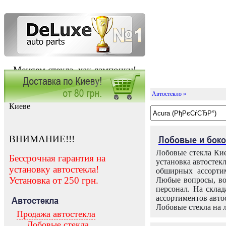
Меняем стекла, как лампочки!
Автостекло »
Заказать установку автостекла в
Киеве
ВНИМАНИЕ!!!
Лобовые и боко
Лобовые стекла Кие
Бессрочная гарантия на
установка автостек
установку автостекла!
обширных ассортим
Установка от 250 грн.
Любые вопросы, во
персонал. На скла
ассортиментов автос
Автостекла
Лобовые стекла на 
Продажа автостекла
Лобовые стекла