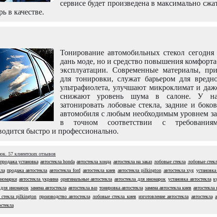
сервисе будет произведена в максимально сжа
рь в качестве.
Тонирование автомобильных стекол сегодня 
дань моде, но и средство повышения комфорт
эксплуатации. Современные материалы, пр
для тонировки, служат барьером для вредно
ультрафиолета, улучшают микроклимат и даж
снижают уровень шума в салоне. У н
затонировать лобовые стекла, задние и боко
автомобиля с любым необходимым уровнем за
в точном соответствии с требовани
одится быстро и профессионально.
нок.
57
клиентских отзывов
 продажа установка
автостекла honda
автостекла хонда
автостекла на заказ
лобовые стекла
лобовые стекл
кла
продажа автостекла
автостекла ford
автостекла киев
автостекла pilkington
автостекла xyg
установка
иномарки
автостекла украина
оригинальные автостекла
автостекла для иномарок
установка автостекла
к
 для иномарок
замена автостекла
автостекла ваз
тонировка автостекла
замена автостекла киев
автостекла 
стекла pilkington
производство автостекла
лобовые стекла киев
изготовление автостекла
автостекла
остекла