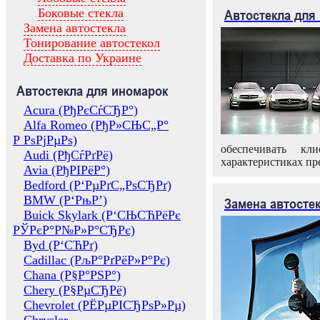
Боковые стекла
Автостекла для
Замена автостекла
Тонирование автостекол
Доставка по Украине
Автостекла для иномарок
Acura (РђРєСѓСЂР°)
Alfa Romeo (РђР»СЊС„Р°
Р РѕРјРµРѕ)
обеспечивать кл
Audi (РђСѓРґРё)
характеристиках пр
Avia (РђРІРёР°)
Bedford (Р‘РµРґС„РѕСЂРґ)
BMW (Р‘РњР’)
Замена автосте
Buick Skylark (Р‘СЊСЋРёРє
РЎРєР°Р№Р»Р°СЂРє)
Byd (Р‘СЋРґ)
Cadillac (РљР°РґРёР»Р°Рє)
Chana (Р§Р°РЅР°)
Chery (Р§РµСЂРё)
Chevrolet (РЁРµРІСЂРѕР»Рµ)