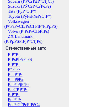
Subaru (РЎСѓР±Р°СЂСѓ)
Suzuki (РЎСѓР·СѓРєРё)
Tata (РўР°С‚Р°)
Toyota (РўРѕР№РѕС‚Р°)
Volkswagen
(Р¤РѕР»СЊРєСЃРІР°РіРµРЅ)
Volvo (Р’РѕР»СЊРІРѕ)
ZX Landmark
(Р›РµРЅРґРјР°СЂРє)
Отечественные авто
Р‘Р°Р·
Р‘РѕРіРґР°РЅ
Р’Р°Р·
Р“Р°Р·
Р—Р°Р·
Р—РёР»
РљР°РјР°Р·
РљСЂР°Р·
Р›Р°Р·
РњР°Р·
РњРѕСЃРєРІРёС‡