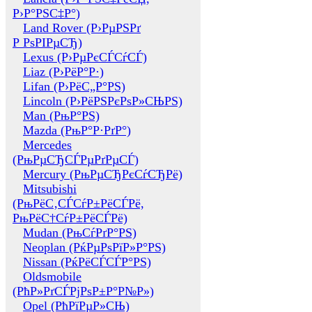
Р›Р°РЅС‡Р°)
Land Rover (Р›РµРЅРґ
Р РѕРІРµСЂ)
Lexus (Р›РµРєСЃСѓСЃ)
Liaz (Р›РёР°Р·)
Lifan (Р›РёС„Р°РЅ)
Lincoln (Р›РёРЅРєРѕР»СЊРЅ)
Man (РњР°РЅ)
Mazda (РњР°Р·РґР°)
Mercedes
(РњРµСЂСЃРµРґРµСЃ)
Mercury (РњРµСЂРєСѓСЂРё)
Mitsubishi
(РњРёС‚СЃСѓР±РёСЃРё,
РњРёС†СѓР±РёСЃРё)
Mudan (РњСѓРґР°РЅ)
Neoplan (РќРµРѕРїР»Р°РЅ)
Nissan (РќРёСЃСЃР°РЅ)
Oldsmobile
(РћР»РґСЃРјРѕР±Р°Р№Р»)
Opel (РћРїРµР»СЊ)