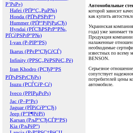
Р’РѕР»)
Автомобильные сте
Hafei (РҐР°С„РµР№)
которой зависит каче
Honda (РҐРѕРЅРґР°)
как купить автостек
Hummer (РҐР°РјРјРµСЂ)
Украинская компания 
Hyndai (РҐСЋРЅРґР°Р№,
года) уже занимает т
РҐСѓРЅРґР°Р№)
Продукция компании 
I-van (Р-РІР°РЅ)
налаженные отношени
необходимые сертифи
Ikarus (РРєР°СЂСѓСЃ)
известных по всему ми
BENSON.
Infinity (РРЅС„РёРЅРёС‚Рё)
Серьезное отношение
Iran Khodro (РСЂР°РЅ
сопутствует надежном
РҐРѕРЅРґСЂРѕ)
потребителей цены ко
Isuzu (РСЃСѓР·Сѓ)
автомобиле.
Iveco (РРІРµРєРѕ)
Jac (Р–Р°Рє)
Jaguar (РЇРіСѓР°СЂ)
Jeep (Р”Р¶РёРї)
Karsan (РљР°СЂСЃР°РЅ)
Kia (РљРёР°)
Lancia (Р›Р°РЅС‡РёСЏ,