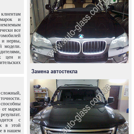
клиентам
омарок и
иемлемым
ически все
омобилей
 и нервы,
й модели.
дителями,
ых цен и
тельских
Замена автостекла
 сложный,
очности.
способны
о от марки
езультат.
одится с
к в этой
ле в нашем