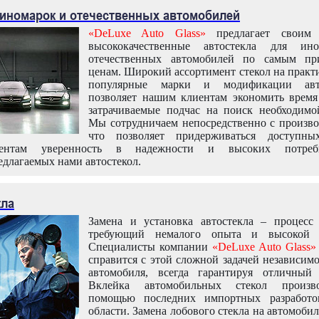
 иномарок и отечественных автомобилей
«DeLuxe Auto Glass»
предлагает своим 
высококачественные автостекла для ин
отечественных автомобилей по самым пр
ценам. Широкий ассортимент стекол на практ
популярные марки и модификации авт
позволяет нашим клиентам экономить время
затрачиваемые подчас на поиск необходимо
Мы сотрудничаем непосредственно с произво
что позволяет придерживаться доступн
иентам уверенность в надежности и высоких потреби
едлагаемых нами автостекол.
кла
Замена и установка автостекла – процесс
требующий немалого опыта и высокой т
Специалисты компании
«DeLuxe Auto Glass»
справится с этой сложной задачей независим
автомобиля, всегда гарантируя отличный р
Вклейка автомобильных стекол произв
помощью последних импортных разработо
области. Замена лобового стекла на автомоби