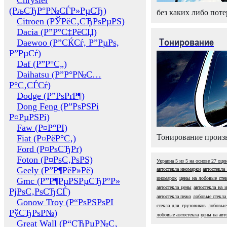
Chrysler
(РљСЂР°Р№СЃР»РµСЂ)
без каких либо поте
Citroen (РЎРёС‚СЂРѕРµРЅ)
Dacia (Р”Р°С‡РёСЏ)
Тонирование
Daewoo (Р”СЌСѓ, Р”РµРѕ,
Р”РµСѓ)
Daf (Р”Р°С„)
Daihatsu (Р”Р°Р№С…
Р°С‚СЃСѓ)
Dodge (Р”РѕРґР¶)
Dong Feng (Р”РѕРЅРі
Р¤РµРЅРі)
Faw (Р¤Р°РІ)
Тонирование произв
Fiat (Р¤РёР°С‚)
Ford (Р¤РѕСЂРґ)
Foton (Р¤РѕС‚РѕРЅ)
Украина
5
из
5
на основе
27
оце
Geely (Р”Р¶РёР»Рё)
автостекла иномарки
автостекла
иномарок
цены на лобовые сте
Gmc (Р”Р¶РµРЅРµСЂР°Р»
автостекла цены
автостекла на 
РјРѕС‚РѕСЂСЃ)
автостекла пежо
лобовые стекла
Gonow Troy (Р“РѕРЅРѕРІ
стекла для грузовиков
лобовые 
РўСЂРѕР№)
лобовые автостекла
цены на авт
Great Wall (Р“СЂРµР№С‚