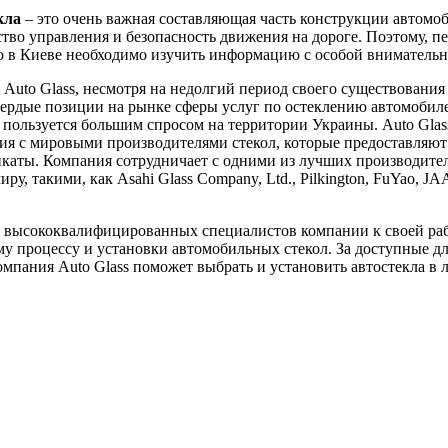
кла
– это очень важная составляющая часть конструкции автомоб
ство управления и безопасность движения на дороге. Поэтому, пе
ло в Киеве необходимо изучить информацию с особой вниматель
Auto Glass, несмотря на недолгий период своего существования 
вердые позиции на рынке сферы услуг по остеклению автомобил
пользуется большим спросом на территории Украины. Auto Glas
я с мировыми производителями стекол, которые предоставляют
каты. Компания сотрудничает с одними из лучших производител
ру, такими, как Asahi Glass Company, Ltd., Pilkington, FuYao, J
 высококвалифицированных специалистов компании к своей ра
у процессу и установки автомобильных стекол. За доступные д
мпания Auto Glass поможет выбрать и установить автостекла в