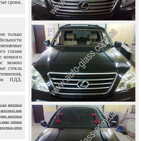
тые сроки,
не только
абельности
именяемые
го глазам
е немного
ас можно
вые стекла
темнения,
ями ПДД.
а ваз
автостекла
 автостекла киев
упить автостекла
в киеве
лобовые
автостекла оптом