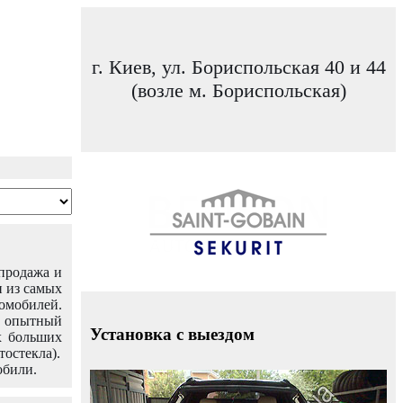
г. Киев, ул. Бориспольская 40 и 44
(возле м. Бориспольская)
 продажа и
н из самых
омобилей.
ш опытный
Установка с выездом
х больших
тостекла).
обили.