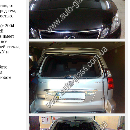
иля, от
ред тем,
ностью.
(с 2004
ей.
s имеет
 все
ей стекла,
AAN и
боте
ля
 любом