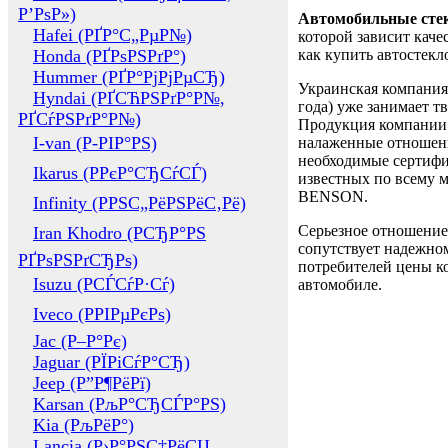
Р’РѕР»)
Автомобильные сте
Hafei (РҐР°С„РµР№)
которой зависит каче
Honda (РҐРѕРЅРґР°)
как купить автостек
Hummer (РҐР°РјРјРµСЂ)
Украинская компания 
Hyndai (РҐСЋРЅРґР°Р№,
года) уже занимает т
РҐСѓРЅРґР°Р№)
Продукция компании 
I-van (Р-РІР°РЅ)
налаженные отношени
необходимые сертифи
Ikarus (РРєР°СЂСѓСЃ)
известных по всему ми
BENSON.
Infinity (РРЅС„РёРЅРёС‚Рё)
Серьезное отношение
Iran Khodro (РСЂР°РЅ
сопутствует надежном
РҐРѕРЅРґСЂРѕ)
потребителей цены ко
Isuzu (РСЃСѓР·Сѓ)
автомобиле.
Iveco (РРІРµРєРѕ)
Jac (Р–Р°Рє)
Jaguar (РЇРіСѓР°СЂ)
Jeep (Р”Р¶РёРї)
Karsan (РљР°СЂСЃР°РЅ)
Kia (РљРёР°)
Lancia (Р›Р°РЅС‡РёСЏ,