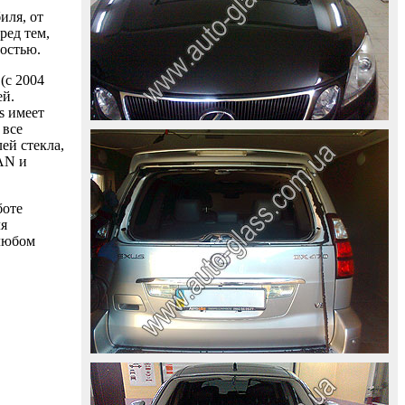
иля, от
ред тем,
ностью.
(с 2004
ей.
s имеет
 все
ей стекла,
AAN и
боте
ля
 любом