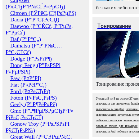
Chrysler
(РљСЂР°Р№СЃР»РµСЂ)
без каких либо поте
Citroen (РЎРёС‚СЂРѕРµРЅ)
Dacia (Р”Р°С‡РёСЏ)
Тонирование
Daewoo (Р”СЌСѓ, Р”РµРѕ,
Р”РµСѓ)
Daf (Р”Р°С„)
Daihatsu (Р”Р°Р№С…
Р°С‚СЃСѓ)
Dodge (Р”РѕРґР¶)
Dong Feng (Р”РѕРЅРі
Р¤РµРЅРі)
Faw (Р¤Р°РІ)
Тонирование произв
Fiat (Р¤РёР°С‚)
Ford (Р¤РѕСЂРґ)
Foton (Р¤РѕС‚РѕРЅ)
Украина
5
из
5
на основе
27
оце
Geely (Р”Р¶РёР»Рё)
автостекла ваз
автостекла honda
автостекла pilkington
лобовые 
Gmc (Р”Р¶РµРЅРµСЂР°Р»
автостекла киев
автостекла опто
РјРѕС‚РѕСЂСЃ)
лобовые стекла ваз
замена авт
Gonow Troy (Р“РѕРЅРѕРІ
лобовые стекла для иномарок
РўСЂРѕР№)
автостекла ford
лобовые автосте
Great Wall (Р“СЂРµР№С‚