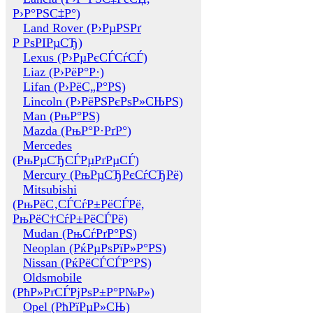
Р›Р°РЅС‡Р°)
Land Rover (Р›РµРЅРґ
Р РѕРІРµСЂ)
Lexus (Р›РµРєСЃСѓСЃ)
Liaz (Р›РёР°Р·)
Lifan (Р›РёС„Р°РЅ)
Lincoln (Р›РёРЅРєРѕР»СЊРЅ)
Man (РњР°РЅ)
Mazda (РњР°Р·РґР°)
Mercedes
(РњРµСЂСЃРµРґРµСЃ)
Mercury (РњРµСЂРєСѓСЂРё)
Mitsubishi
(РњРёС‚СЃСѓР±РёСЃРё,
РњРёС†СѓР±РёСЃРё)
Mudan (РњСѓРґР°РЅ)
Neoplan (РќРµРѕРїР»Р°РЅ)
Nissan (РќРёСЃСЃР°РЅ)
Oldsmobile
(РћР»РґСЃРјРѕР±Р°Р№Р»)
Opel (РћРїРµР»СЊ)