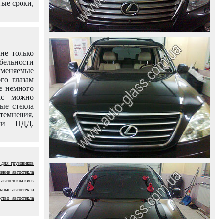
тые сроки,
не только
абельности
именяемые
го глазам
е немного
ас можно
вые стекла
темнения,
ями ПДД.
 для грузовиков
ление автостекла
 автостекла киев
ьные автостекла
ство автостекла