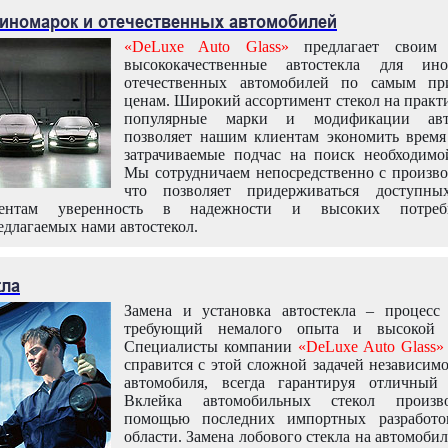
 иномарок и отечественных автомобилей
«DeLuxe Auto Glass»
предлагает своим 
высококачественные автостекла для ин
отечественных автомобилей по самым пр
ценам. Широкий ассортимент стекол на практ
популярные марки и модификации авт
позволяет нашим клиентам экономить время
затрачиваемые подчас на поиск необходимо
Мы сотрудничаем непосредственно с произво
что позволяет придерживаться доступн
иентам уверенность в надежности и высоких потреби
едлагаемых нами автостекол.
кла
Замена и установка автостекла – процесс
требующий немалого опыта и высокой т
Специалисты компании
«DeLuxe Auto Glass»
справится с этой сложной задачей независим
автомобиля, всегда гарантируя отличный р
Вклейка автомобильных стекол произв
помощью последних импортных разработо
области. Замена лобового стекла на автомоби