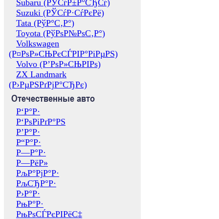
Subaru (РЎСѓР±Р°СЂСѓ)
Suzuki (РЎСѓР·СѓРєРё)
Tata (РўР°С‚Р°)
Toyota (РўРѕР№РѕС‚Р°)
Volkswagen
(Р¤РѕР»СЊРєСЃРІР°РіРµРЅ)
Volvo (Р’РѕР»СЊРІРѕ)
ZX Landmark
(Р›РµРЅРґРјР°СЂРє)
Отечественные авто
Р‘Р°Р·
Р‘РѕРіРґР°РЅ
Р’Р°Р·
Р“Р°Р·
Р—Р°Р·
Р—РёР»
РљР°РјР°Р·
РљСЂР°Р·
Р›Р°Р·
РњР°Р·
РњРѕСЃРєРІРёС‡