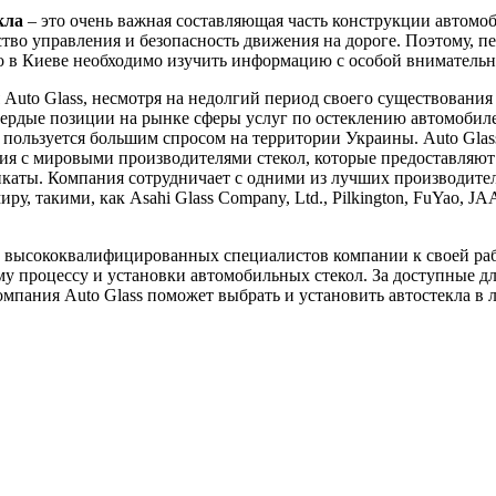
кла
– это очень важная составляющая часть конструкции автомоб
ство управления и безопасность движения на дороге. Поэтому, пе
ло в Киеве необходимо изучить информацию с особой вниматель
Auto Glass, несмотря на недолгий период своего существования 
вердые позиции на рынке сферы услуг по остеклению автомобил
пользуется большим спросом на территории Украины. Auto Glas
я с мировыми производителями стекол, которые предоставляют
каты. Компания сотрудничает с одними из лучших производител
ру, такими, как Asahi Glass Company, Ltd., Pilkington, FuYao, J
 высококвалифицированных специалистов компании к своей ра
у процессу и установки автомобильных стекол. За доступные д
мпания Auto Glass поможет выбрать и установить автостекла в