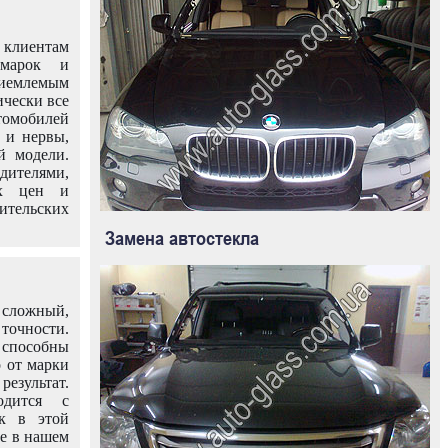
клиентам
омарок и
иемлемым
ически все
омобилей
 и нервы,
й модели.
дителями,
ых цен и
тельских
Замена автостекла
 сложный,
очности.
способны
о от марки
езультат.
одится с
к в этой
ле в нашем