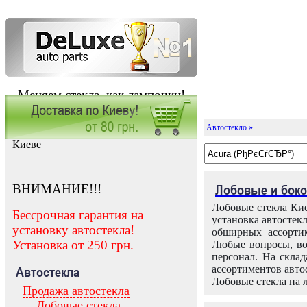
Меняем стекла, как лампочки!
Автостекло »
Заказать установку автостекла в
Киеве
ВНИМАНИЕ!!!
Лобовые и боко
Лобовые стекла Кие
Бессрочная гарантия на
установка автостек
установку автостекла!
обширных ассортим
Установка от 250 грн.
Любые вопросы, во
персонал. На скла
ассортиментов автос
Автостекла
Лобовые стекла на 
Продажа автостекла
Лобовые стекла