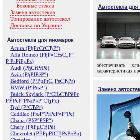
Боковые стекла
Автостекла для
Замена автостекла
Тонирование автостекол
Доставка по Украине
Автостекла для иномарок
Acura (РђРєСѓСЂР°)
Alfa Romeo (РђР»СЊС„Р°
Р РѕРјРµРѕ)
обеспечивать кл
Audi (РђСѓРґРё)
характеристиках пр
Avia (РђРІРёР°)
Bedford (Р‘РµРґС„РѕСЂРґ)
BMW (Р‘РњР’)
Замена автосте
Buick Skylark (Р‘СЊСЋРёРє
РЎРєР°Р№Р»Р°СЂРє)
Byd (Р‘СЋРґ)
Cadillac (РљР°РґРёР»Р°Рє)
Chana (Р§Р°РЅР°)
Chery (Р§РµСЂРё)
Chevrolet (РЁРµРІСЂРѕР»Рµ)