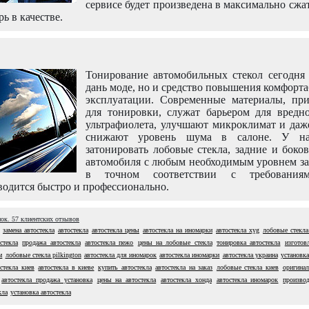
сервисе будет произведена в максимально сжа
рь в качестве.
Тонирование автомобильных стекол сегодня 
дань моде, но и средство повышения комфорт
эксплуатации. Современные материалы, пр
для тонировки, служат барьером для вредно
ультрафиолета, улучшают микроклимат и даж
снижают уровень шума в салоне. У н
затонировать лобовые стекла, задние и боко
автомобиля с любым необходимым уровнем за
в точном соответствии с требовани
одится быстро и профессионально.
нок.
57
клиентских отзывов
замена автостекла
автостекла
автостекла цены
автостекла на иномарки
автостекла xyg
лобовые стекла
стекла
продажа автостекла
автостекла пежо
цены на лобовые стекла
тонировка автостекла
изготов
м
лобовые стекла pilkington
автостекла для иномарок
автостекла иномарки
автостекла украина
установка
остекла киев
автостекла в киеве
купить автостекла
автостекла на заказ
лобовые стекла киев
оригинал
автостекла продажа установка
цены на автостекла
автостекла хонда
автостекла иномарок
производ
кла
установка автостекла