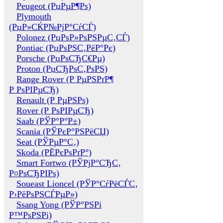
Peugeot (РџРµР¶Рѕ)
Plymouth
(РџР»СЌР№РјР°СѓСЃ)
Polonez (РџРѕР»РѕРЅРµС‚СЃ)
Pontiac (РџРѕРЅС‚РёР°Рє)
Porsche (РџРѕСЂС€Рµ)
Proton (РџСЂРѕС‚РѕРЅ)
Range Rover (Р РµРЅРґР¶
Р РѕРІРµСЂ)
Renault (Р РµРЅРѕ)
Rover (Р РѕРІРµСЂ)
Saab (РЎР°Р°Р±)
Scania (РЎРєР°РЅРёСЏ)
Seat (РЎРµР°С‚)
Skoda (РЁРєРѕРґР°)
Smart Fortwo (РЎРјР°СЂС‚
Р¤РѕСЂРІРѕ)
Soueast Lioncel (РЎР°СѓРёСЃС‚
Р›РёРѕРЅСЃРµР»)
Ssang Yong (РЎР°РЅРі
Р™РѕРЅРі)