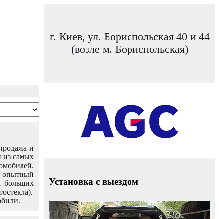
г. Киев, ул. Бориспольская 40 и 44
(возле м. Бориспольская)
 продажа и
н из самых
омобилей.
ш опытный
Установка с выездом
х больших
тостекла).
обили.