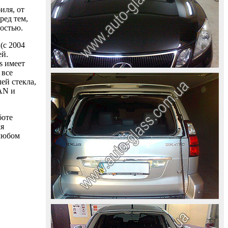
иля, от
ред тем,
ностью.
(с 2004
ей.
s имеет
 все
ей стекла,
AAN и
боте
ля
 любом