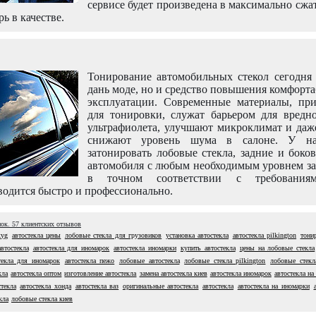
сервисе будет произведена в максимально сжа
рь в качестве.
Тонирование автомобильных стекол сегодня 
дань моде, но и средство повышения комфорт
эксплуатации. Современные материалы, пр
для тонировки, служат барьером для вредно
ультрафиолета, улучшают микроклимат и даж
снижают уровень шума в салоне. У н
затонировать лобовые стекла, задние и боко
автомобиля с любым необходимым уровнем за
в точном соответствии с требовани
одится быстро и профессионально.
нок.
57
клиентских отзывов
xyg
автостекла цены
лобовые стекла для грузовиков
установка автостекла
автостекла pilkington
тони
втостекла
автостекла для иномарок
автостекла иномарки
купить автостекла
цены на лобовые стекла
текла для иномарок
автостекла пежо
лобовые автостекла
лобовые стекла pilkington
лобовые стекл
кла
автостекла оптом
изготовление автостекла
замена автостекла киев
автостекла иномарок
автостекла на 
стекла
автостекла хонда
автостекла ваз
оригинальные автостекла
автостекла
автостекла на иномарки
кла
лобовые стекла киев