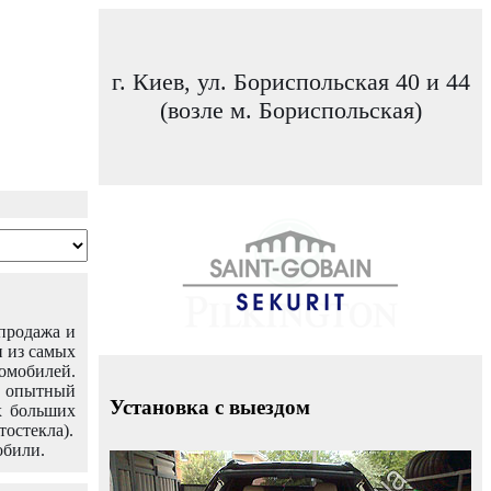
г. Киев, ул. Бориспольская 40 и 44
(возле м. Бориспольская)
 продажа и
н из самых
омобилей.
ш опытный
Установка с выездом
х больших
тостекла).
обили.