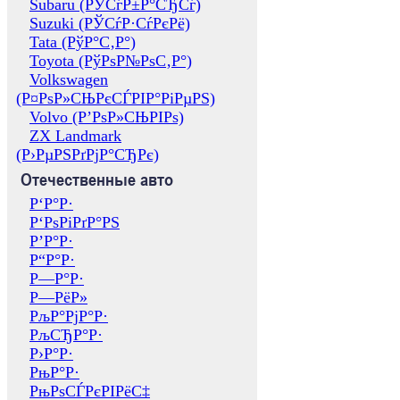
Subaru (РЎСѓР±Р°СЂСѓ)
Suzuki (РЎСѓР·СѓРєРё)
Tata (РўР°С‚Р°)
Toyota (РўРѕР№РѕС‚Р°)
Volkswagen
(Р¤РѕР»СЊРєСЃРІР°РіРµРЅ)
Volvo (Р’РѕР»СЊРІРѕ)
ZX Landmark
(Р›РµРЅРґРјР°СЂРє)
Отечественные авто
Р‘Р°Р·
Р‘РѕРіРґР°РЅ
Р’Р°Р·
Р“Р°Р·
Р—Р°Р·
Р—РёР»
РљР°РјР°Р·
РљСЂР°Р·
Р›Р°Р·
РњР°Р·
РњРѕСЃРєРІРёС‡