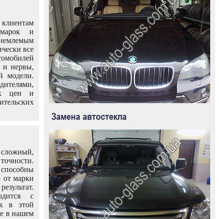
клиентам
омарок и
иемлемым
ически все
омобилей
 и нервы,
й модели.
дителями,
ых цен и
тельских
Замена автостекла
 сложный,
очности.
способны
о от марки
езультат.
одится с
к в этой
ле в нашем