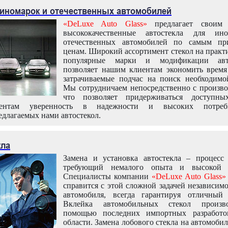
 иномарок и отечественных автомобилей
«DeLuxe Auto Glass»
предлагает своим 
высококачественные автостекла для ин
отечественных автомобилей по самым пр
ценам. Широкий ассортимент стекол на практ
популярные марки и модификации авт
позволяет нашим клиентам экономить время
затрачиваемые подчас на поиск необходимо
Мы сотрудничаем непосредственно с произво
что позволяет придерживаться доступн
иентам уверенность в надежности и высоких потреби
едлагаемых нами автостекол.
кла
Замена и установка автостекла – процесс
требующий немалого опыта и высокой т
Специалисты компании
«DeLuxe Auto Glass»
справится с этой сложной задачей независим
автомобиля, всегда гарантируя отличный р
Вклейка автомобильных стекол произв
помощью последних импортных разработо
области. Замена лобового стекла на автомоби