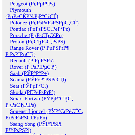
Peugeot (РџРµР¶Рѕ)
Plymouth
(РџР»СЌР№РјР°СѓСЃ)
Polonez (РџРѕР»РѕРЅРµС‚СЃ)
Pontiac (РџРѕРЅС‚РёР°Рє)
Porsche (РџРѕСЂС€Рµ)
Proton (РџСЂРѕС‚РѕРЅ)
Range Rover (Р РµРЅРґР¶
Р РѕРІРµСЂ)
Renault (Р РµРЅРѕ)
Rover (Р РѕРІРµСЂ)
Saab (РЎР°Р°Р±)
Scania (РЎРєР°РЅРёСЏ)
Seat (РЎРµР°С‚)
Skoda (РЁРєРѕРґР°)
Smart Fortwo (РЎРјР°СЂС‚
Р¤РѕСЂРІРѕ)
Soueast Lioncel (РЎР°СѓРёСЃС‚
Р›РёРѕРЅСЃРµР»)
Ssang Yong (РЎР°РЅРі
Р™РѕРЅРі)