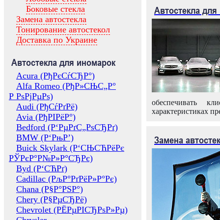
Боковые стекла
Автостекла для
Замена автостекла
Тонирование автостекол
Доставка по Украине
Автостекла для иномарок
Acura (РђРєСѓСЂР°)
Alfa Romeo (РђР»СЊС„Р°
Р РѕРјРµРѕ)
обеспечивать кл
Audi (РђСѓРґРё)
характеристиках пр
Avia (РђРІРёР°)
Bedford (Р‘РµРґС„РѕСЂРґ)
BMW (Р‘РњР’)
Замена автосте
Buick Skylark (Р‘СЊСЋРёРє
РЎРєР°Р№Р»Р°СЂРє)
Byd (Р‘СЋРґ)
Cadillac (РљР°РґРёР»Р°Рє)
Chana (Р§Р°РЅР°)
Chery (Р§РµСЂРё)
Chevrolet (РЁРµРІСЂРѕР»Рµ)