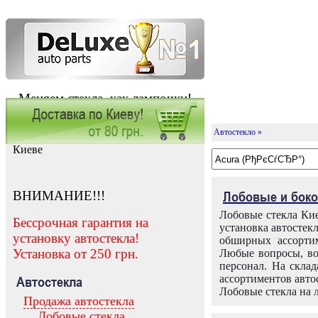
Меняем стекла, как лампочки!
Автостекло »
Заказать установку автостекла в
Киеве
ВНИМАНИЕ!!!
Лобовые и боко
Лобовые стекла Кие
Бессрочная гарантия на
установка автостек
установку автостекла!
обширных ассортим
Установка от 250 грн.
Любые вопросы, во
персонал. На скла
ассортиментов автос
Автостекла
Лобовые стекла на 
Продажа автостекла
Лобовые стекла