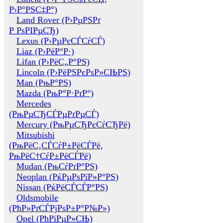
Р›Р°РЅС‡Р°)
Land Rover (Р›РµРЅРґ
Р РѕРІРµСЂ)
Lexus (Р›РµРєСЃСѓСЃ)
Liaz (Р›РёР°Р·)
Lifan (Р›РёС„Р°РЅ)
Lincoln (Р›РёРЅРєРѕР»СЊРЅ)
Man (РњР°РЅ)
Mazda (РњР°Р·РґР°)
Mercedes
(РњРµСЂСЃРµРґРµСЃ)
Mercury (РњРµСЂРєСѓСЂРё)
Mitsubishi
(РњРёС‚СЃСѓР±РёСЃРё,
РњРёС†СѓР±РёСЃРё)
Mudan (РњСѓРґР°РЅ)
Neoplan (РќРµРѕРїР»Р°РЅ)
Nissan (РќРёСЃСЃР°РЅ)
Oldsmobile
(РћР»РґСЃРјРѕР±Р°Р№Р»)
Opel (РћРїРµР»СЊ)