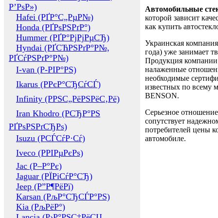
Р’РѕР»)
Автомобильные сте
Hafei (РҐР°С„РµР№)
которой зависит каче
Honda (РҐРѕРЅРґР°)
как купить автостек
Hummer (РҐР°РјРјРµСЂ)
Украинская компания 
Hyndai (РҐСЋРЅРґР°Р№,
года) уже занимает т
РҐСѓРЅРґР°Р№)
Продукция компании 
I-van (Р-РІР°РЅ)
налаженные отношени
необходимые сертифи
Ikarus (РРєР°СЂСѓСЃ)
известных по всему ми
BENSON.
Infinity (РРЅС„РёРЅРёС‚Рё)
Серьезное отношение
Iran Khodro (РСЂР°РЅ
сопутствует надежном
РҐРѕРЅРґСЂРѕ)
потребителей цены ко
Isuzu (РСЃСѓР·Сѓ)
автомобиле.
Iveco (РРІРµРєРѕ)
Jac (Р–Р°Рє)
Jaguar (РЇРіСѓР°СЂ)
Jeep (Р”Р¶РёРї)
Karsan (РљР°СЂСЃР°РЅ)
Kia (РљРёР°)
Lancia (Р›Р°РЅС‡РёСЏ,