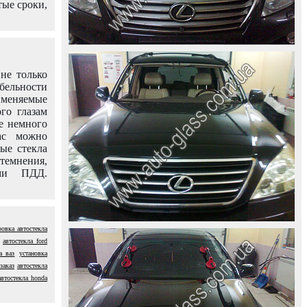
тые сроки,
не только
абельности
именяемые
го глазам
е немного
ас можно
вые стекла
темнения,
ями ПДД.
ровка автостекла
автостекла ford
а ваз
установка
заказ
автостекла
автостекла honda