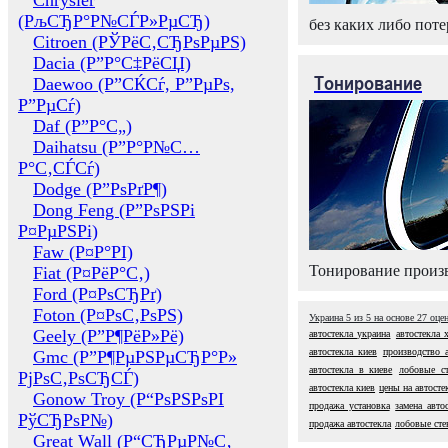
Chrysler
(РљСЂР°Р№СЃР»РµСЂ)
без каких либо поте
Citroen (РЎРёС‚СЂРѕРµРЅ)
Dacia (Р”Р°С‡РёСЏ)
Тонирование
Daewoo (Р”СЌСѓ, Р”РµРѕ,
Р”РµСѓ)
Daf (Р”Р°С„)
Daihatsu (Р”Р°Р№С…
Р°С‚СЃСѓ)
Dodge (Р”РѕРґР¶)
Dong Feng (Р”РѕРЅРі
Р¤РµРЅРі)
Faw (Р¤Р°РІ)
Тонирование произв
Fiat (Р¤РёР°С‚)
Ford (Р¤РѕСЂРґ)
Foton (Р¤РѕС‚РѕРЅ)
Украина
5
из
5
на основе
27
оце
Geely (Р”Р¶РёР»Рё)
автостекла украина
автостекла 
автостекла киев
производство а
Gmc (Р”Р¶РµРЅРµСЂР°Р»
автостекла в киеве
лобовые с
РјРѕС‚РѕСЂСЃ)
автостекла киев
цены на автосте
Gonow Troy (Р“РѕРЅРѕРІ
продажа установка
замена авто
РўСЂРѕР№)
продажа автостекла
лобовые сте
Great Wall (Р“СЂРµР№С‚