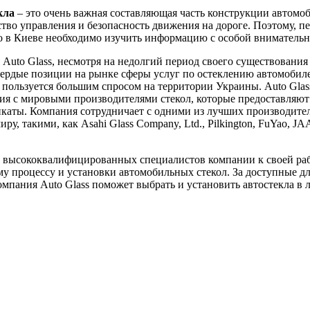
кла
– это очень важная составляющая часть конструкции автомоб
ство управления и безопасность движения на дороге. Поэтому, пе
ло в Киеве необходимо изучить информацию с особой вниматель
Auto Glass, несмотря на недолгий период своего существования 
вердые позиции на рынке сферы услуг по остеклению автомобил
пользуется большим спросом на территории Украины. Auto Glas
я с мировыми производителями стекол, которые предоставляют
каты. Компания сотрудничает с одними из лучших производител
ру, такими, как Asahi Glass Company, Ltd., Pilkington, FuYao, J
 высококвалифицированных специалистов компании к своей ра
у процессу и установки автомобильных стекол. За доступные д
мпания Auto Glass поможет выбрать и установить автостекла в