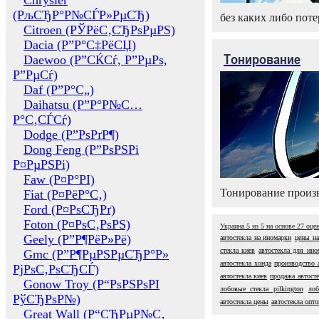
Chrysler
(РљСЂР°Р№СЃР»РµСЂ)
без каких либо поте
Citroen (РЎРёС‚СЂРѕРµРЅ)
Dacia (Р”Р°С‡РёСЏ)
Тонирование
Daewoo (Р”СЌСѓ, Р”РµРѕ,
Р”РµСѓ)
Daf (Р”Р°С„)
Daihatsu (Р”Р°Р№С…
Р°С‚СЃСѓ)
Dodge (Р”РѕРґР¶)
Dong Feng (Р”РѕРЅРі
Р¤РµРЅРі)
Faw (Р¤Р°РІ)
Тонирование произв
Fiat (Р¤РёР°С‚)
Ford (Р¤РѕСЂРґ)
Foton (Р¤РѕС‚РѕРЅ)
Украина
5
из
5
на основе
27
оце
Geely (Р”Р¶РёР»Рё)
автостекла на иномарки
цены на
стекла киев
автостекла для ино
Gmc (Р”Р¶РµРЅРµСЂР°Р»
автостекла хонда
производство 
РјРѕС‚РѕСЂСЃ)
автостекла киев
продажа автосте
Gonow Troy (Р“РѕРЅРѕРІ
лобовые стекла pilkington
лоб
РўСЂРѕР№)
автостекла цены
автостекла опт
Great Wall (Р“СЂРµР№С‚