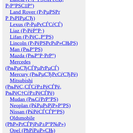
Р›Р°РЅС‡Р°)
Land Rover (Р›РµРЅРґ
Р РѕРІРµСЂ)
Lexus (Р›РµРєСЃСѓСЃ)
Liaz (Р›РёР°Р·)
Lifan (Р›РёС„Р°РЅ)
Lincoln (Р›РёРЅРєРѕР»СЊРЅ)
Man (РњР°РЅ)
Mazda (РњР°Р·РґР°)
Mercedes
(РњРµСЂСЃРµРґРµСЃ)
Mercury (РњРµСЂРєСѓСЂРё)
Mitsubishi
(РњРёС‚СЃСѓР±РёСЃРё,
РњРёС†СѓР±РёСЃРё)
Mudan (РњСѓРґР°РЅ)
Neoplan (РќРµРѕРїР»Р°РЅ)
Nissan (РќРёСЃСЃР°РЅ)
Oldsmobile
(РћР»РґСЃРјРѕР±Р°Р№Р»)
Opel (РћРїРµР»СЊ)