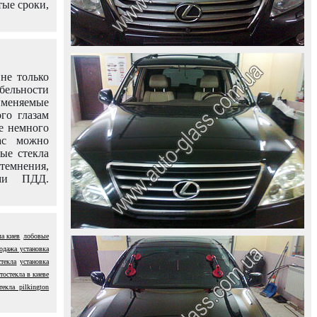
тые сроки,
не только
абельности
именяемые
го глазам
е немного
ас можно
вые стекла
темнения,
ями ПДД.
ла киев
лобовые
родажа установка
стекла
установка
тостекла в киеве
текла pilkington