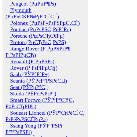
Peugeot (РџРµР¶Рѕ)
Plymouth
(РџР»СЌР№РјР°СѓСЃ)
Polonez (РџРѕР»РѕРЅРµС‚СЃ)
Pontiac (РџРѕРЅС‚РёР°Рє)
Porsche (РџРѕСЂС€Рµ)
Proton (РџСЂРѕС‚РѕРЅ)
Range Rover (Р РµРЅРґР¶
Р РѕРІРµСЂ)
Renault (Р РµРЅРѕ)
Rover (Р РѕРІРµСЂ)
Saab (РЎР°Р°Р±)
Scania (РЎРєР°РЅРёСЏ)
Seat (РЎРµР°С‚)
Skoda (РЁРєРѕРґР°)
Smart Fortwo (РЎРјР°СЂС‚
Р¤РѕСЂРІРѕ)
Soueast Lioncel (РЎР°СѓРёСЃС‚
Р›РёРѕРЅСЃРµР»)
Ssang Yong (РЎР°РЅРі
Р™РѕРЅРі)