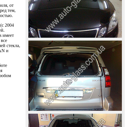
иля, от
ред тем,
ностью.
(с 2004
ей.
s имеет
 все
ей стекла,
AAN и
боте
ля
 любом