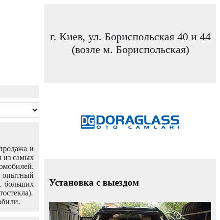
г. Киев, ул. Бориспольская 40 и 44
(возле м. Бориспольская)
 продажа и
н из самых
омобилей.
ш опытный
Установка с выездом
х больших
тостекла).
обили.