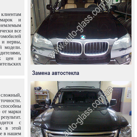
клиентам
омарок и
иемлемым
ически все
омобилей
 и нервы,
й модели.
дителями,
ых цен и
тельских
Замена автостекла
 сложный,
очности.
способны
о от марки
езультат.
одится с
к в этой
ле в нашем