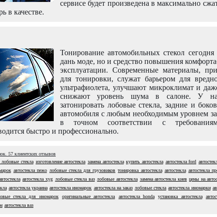
сервисе будет произведена в максимально сжа
рь в качестве.
Тонирование автомобильных стекол сегодня 
дань моде, но и средство повышения комфорт
эксплуатации. Современные материалы, пр
для тонировки, служат барьером для вредно
ультрафиолета, улучшают микроклимат и даж
снижают уровень шума в салоне. У н
затонировать лобовые стекла, задние и боко
автомобиля с любым необходимым уровнем за
в точном соответствии с требовани
одится быстро и профессионально.
нок.
57
клиентских отзывов
 лобовые стекла
изготовление автостекла
замена автостекла
купить автостекла
автостекла ford
автостек
марок
автостекла пежо
лобовые стекла для грузовиков
тонировка автостекла
автостекла
автостекла п
автостекла
автостекла xyg
лобовые стекла ваз
лобовые автостекла
замена автостекла киев
цены на авто
кла
автостекла украина
автостекла иномарок
автостекла на заказ
лобовые стекла
автостекла иномарки
ав
овые стекла для иномарок
оригинальные автостекла
автостекла honda
установка автостекла
автос
ом
автостекла ваз