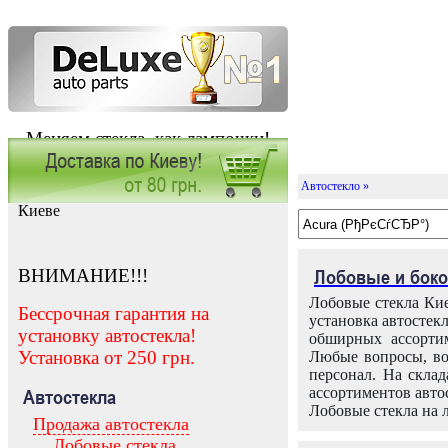
Меняем стекла, как лампочки!
Автостекло »
Заказать установку автостекла в
Киеве
ВНИМАНИЕ!!!
Лобовые и боко
Лобовые стекла Кие
Бессрочная гарантия на
установка автостек
установку автостекла!
обширных ассортим
Установка от 250 грн.
Любые вопросы, во
персонал. На скла
ассортиментов автос
Автостекла
Лобовые стекла на 
Продажа автостекла
Лобовые стекла