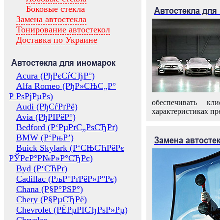
Боковые стекла
Автостекла для
Замена автостекла
Тонирование автостекол
Доставка по Украине
Автостекла для иномарок
Acura (РђРєСѓСЂР°)
Alfa Romeo (РђР»СЊС„Р°
Р РѕРјРµРѕ)
обеспечивать кл
Audi (РђСѓРґРё)
характеристиках пр
Avia (РђРІРёР°)
Bedford (Р‘РµРґС„РѕСЂРґ)
BMW (Р‘РњР’)
Замена автосте
Buick Skylark (Р‘СЊСЋРёРє
РЎРєР°Р№Р»Р°СЂРє)
Byd (Р‘СЋРґ)
Cadillac (РљР°РґРёР»Р°Рє)
Chana (Р§Р°РЅР°)
Chery (Р§РµСЂРё)
Chevrolet (РЁРµРІСЂРѕР»Рµ)