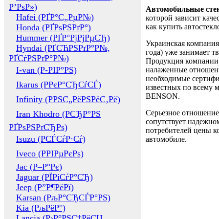
Р’РѕР»)
Автомобильные сте
Hafei (РҐР°С„РµР№)
которой зависит каче
Honda (РҐРѕРЅРґР°)
как купить автостек
Hummer (РҐР°РјРјРµСЂ)
Украинская компания 
Hyndai (РҐСЋРЅРґР°Р№,
года) уже занимает т
РҐСѓРЅРґР°Р№)
Продукция компании 
I-van (Р-РІР°РЅ)
налаженные отношени
необходимые сертифи
Ikarus (РРєР°СЂСѓСЃ)
известных по всему ми
BENSON.
Infinity (РРЅС„РёРЅРёС‚Рё)
Серьезное отношение
Iran Khodro (РСЂР°РЅ
сопутствует надежном
РҐРѕРЅРґСЂРѕ)
потребителей цены ко
Isuzu (РСЃСѓР·Сѓ)
автомобиле.
Iveco (РРІРµРєРѕ)
Jac (Р–Р°Рє)
Jaguar (РЇРіСѓР°СЂ)
Jeep (Р”Р¶РёРї)
Karsan (РљР°СЂСЃР°РЅ)
Kia (РљРёР°)
Lancia (Р›Р°РЅС‡РёСЏ,