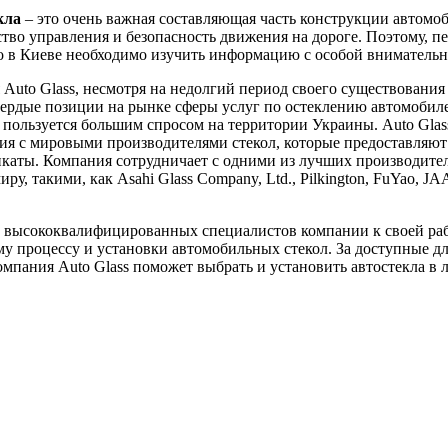
кла
– это очень важная составляющая часть конструкции автомоб
ство управления и безопасность движения на дороге. Поэтому, пе
ло в Киеве необходимо изучить информацию с особой вниматель
Auto Glass, несмотря на недолгий период своего существования 
вердые позиции на рынке сферы услуг по остеклению автомобил
пользуется большим спросом на территории Украины. Auto Glas
я с мировыми производителями стекол, которые предоставляют
каты. Компания сотрудничает с одними из лучших производител
ру, такими, как Asahi Glass Company, Ltd., Pilkington, FuYao, J
 высококвалифицированных специалистов компании к своей ра
у процессу и установки автомобильных стекол. За доступные д
мпания Auto Glass поможет выбрать и установить автостекла в