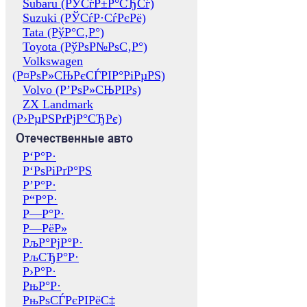
Subaru (РЎСѓР±Р°СЂСѓ)
Suzuki (РЎСѓР·СѓРєРё)
Tata (РўР°С‚Р°)
Toyota (РўРѕР№РѕС‚Р°)
Volkswagen
(Р¤РѕР»СЊРєСЃРІР°РіРµРЅ)
Volvo (Р’РѕР»СЊРІРѕ)
ZX Landmark
(Р›РµРЅРґРјР°СЂРє)
Отечественные авто
Р‘Р°Р·
Р‘РѕРіРґР°РЅ
Р’Р°Р·
Р“Р°Р·
Р—Р°Р·
Р—РёР»
РљР°РјР°Р·
РљСЂР°Р·
Р›Р°Р·
РњР°Р·
РњРѕСЃРєРІРёС‡