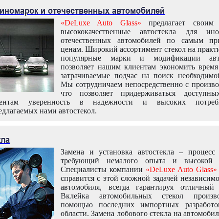
 иномарок и отечественных автомобилей
«DeLuxe Auto Glass»
предлагает своим 
высококачественные автостекла для ин
отечественных автомобилей по самым пр
ценам. Широкий ассортимент стекол на практ
популярные марки и модификации авт
позволяет нашим клиентам экономить время
затрачиваемые подчас на поиск необходимо
Мы сотрудничаем непосредственно с произво
что позволяет придерживаться доступн
иентам уверенность в надежности и высоких потреби
едлагаемых нами автостекол.
кла
Замена и установка автостекла – процесс
требующий немалого опыта и высокой т
Специалисты компании
«DeLuxe Auto Glass»
справится с этой сложной задачей независим
автомобиля, всегда гарантируя отличный р
Вклейка автомобильных стекол произв
помощью последних импортных разработо
области. Замена лобового стекла на автомоби