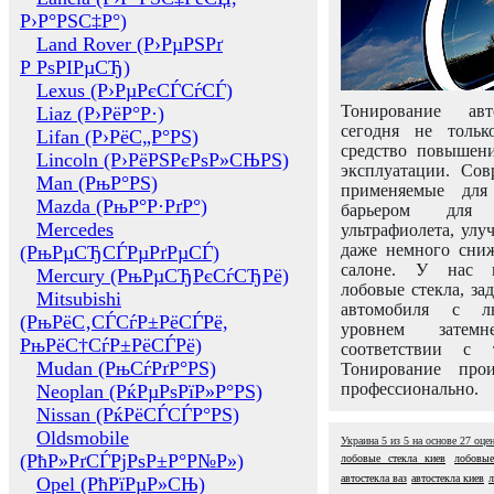
Р›Р°РЅС‡Р°)
Land Rover (Р›РµРЅРґ
Р РѕРІРµСЂ)
Lexus (Р›РµРєСЃСѓСЃ)
Тонирование авт
Liaz (Р›РёР°Р·)
сегодня не толь
Lifan (Р›РёС„Р°РЅ)
средство повышени
Lincoln (Р›РёРЅРєРѕР»СЊРЅ)
эксплуатации. Сов
Man (РњР°РЅ)
применяемые для
Mazda (РњР°Р·РґР°)
барьером для 
Mercedes
ультрафиолета, ул
даже немного сни
(РњРµСЂСЃРµРґРµСЃ)
салоне. У нас м
Mercury (РњРµСЂРєСѓСЂРё)
лобовые стекла, за
Mitsubishi
автомобиля с л
(РњРёС‚СЃСѓР±РёСЃРё,
уровнем затем
РњРёС†СѓР±РёСЃРё)
соответствии с 
Mudan (РњСѓРґР°РЅ)
Тонирование про
профессионально.
Neoplan (РќРµРѕРїР»Р°РЅ)
Nissan (РќРёСЃСЃР°РЅ)
Oldsmobile
Украина
5
из
5
на основе
27
оце
(РћР»РґСЃРјРѕР±Р°Р№Р»)
лобовые стекла киев
лобовые
автостекла ваз
автостекла киев
л
Opel (РћРїРµР»СЊ)