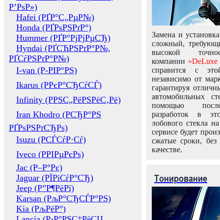
Р’РѕР»)
Hafei (РҐР°С„РµР№)
Honda (РҐРѕРЅРґР°)
Замена и установка
Hummer (РҐР°РјРјРµСЂ)
сложный, требующ
Hyndai (РҐСЋРЅРґР°Р№,
высокой точно
РҐСѓРЅРґР°Р№)
компании
«DeLuxe 
I-van (Р-РІР°РЅ)
справится с это
независимо от марк
Ikarus (РРєР°СЂСѓСЃ)
гарантируя отличны
автомобильных ст
Infinity (РРЅС„РёРЅРёС‚Рё)
помощью посл
Iran Khodro (РСЂР°РЅ
разработок в эт
лобового стекла н
РҐРѕРЅРґСЂРѕ)
сервисе будет прои
Isuzu (РСЃСѓР·Сѓ)
сжатые сроки, без
качестве.
Iveco (РРІРµРєРѕ)
Jac (Р–Р°Рє)
Тонирование
Jaguar (РЇРіСѓР°СЂ)
Jeep (Р”Р¶РёРї)
Karsan (РљР°СЂСЃР°РЅ)
Kia (РљРёР°)
Lancia (Р›Р°РЅС‡РёСЏ,