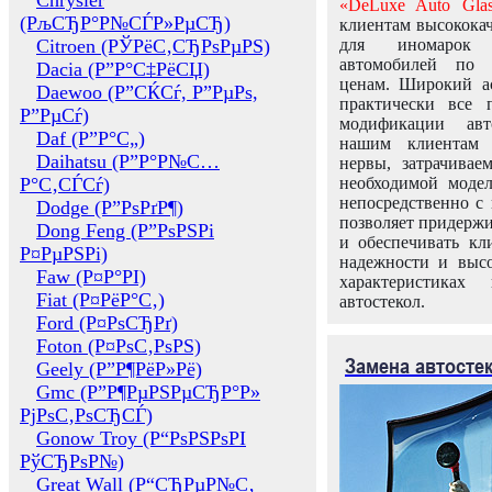
Chrysler
«DeLuxe Auto Glas
(РљСЂР°Р№СЃР»РµСЂ)
клиентам высококач
Citroen (РЎРёС‚СЂРѕРµРЅ)
для иномарок 
автомобилей по
Dacia (Р”Р°С‡РёСЏ)
ценам. Широкий ас
Daewoo (Р”СЌСѓ, Р”РµРѕ,
практически все 
Р”РµСѓ)
модификации авт
Daf (Р”Р°С„)
нашим клиентам 
Daihatsu (Р”Р°Р№С…
нервы, затрачивае
Р°С‚СЃСѓ)
необходимой моде
непосредственно с 
Dodge (Р”РѕРґР¶)
позволяет придержи
Dong Feng (Р”РѕРЅРі
и обеспечивать кл
Р¤РµРЅРі)
надежности и высо
Faw (Р¤Р°РІ)
характеристиках
Fiat (Р¤РёР°С‚)
автостекол.
Ford (Р¤РѕСЂРґ)
Foton (Р¤РѕС‚РѕРЅ)
Замена автосте
Geely (Р”Р¶РёР»Рё)
Gmc (Р”Р¶РµРЅРµСЂР°Р»
РјРѕС‚РѕСЂСЃ)
Gonow Troy (Р“РѕРЅРѕРІ
РўСЂРѕР№)
Great Wall (Р“СЂРµР№С‚