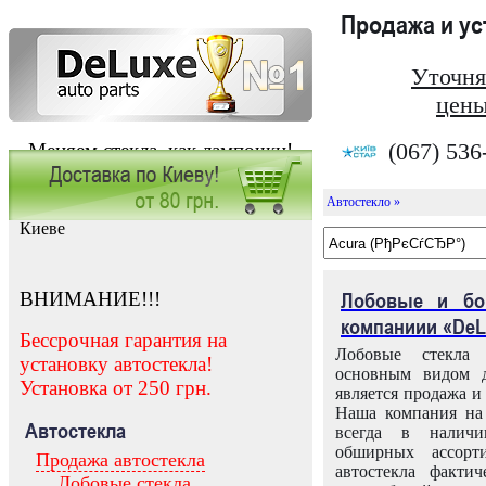
Продажа и у
Уточня
цены
(067) 536
Меняем стекла, как лампочки!
Автостекло »
Заказать установку автостекла в
Киеве
ВНИМАНИЕ!!!
Лобовые и бо
компаниии «DeL
Бессрочная гарантия на
Лобовые стекла
установку автостекла!
основным видом д
Установка от 250 грн.
является продажа и 
Наша компания на 
Автостекла
всегда в налич
обширных ассорт
Продажа автостекла
автостекла факти
Лобовые стекла