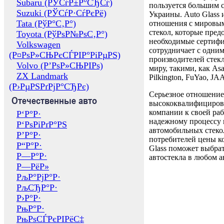
Subaru (РЎСѓР±Р°СЂСѓ)
пользуется большим 
Suzuki (РЎСѓР·СѓРєРё)
Украины. Auto Glass
Tata (РўР°С‚Р°)
отношения с мировы
стекол, которые пред
Toyota (РўРѕР№РѕС‚Р°)
необходимые сертиф
Volkswagen
сотрудничает с одни
(Р¤РѕР»СЊРєСЃРІР°РіРµРЅ)
производителей стекл
Volvo (Р’РѕР»СЊРІРѕ)
миру, такими, как Asa
ZX Landmark
Pilkington, FuYao, 
(Р›РµРЅРґРјР°СЂРє)
Серьезное отношение
Отечественные авто
высококвалифициров
компании к своей раб
Р‘Р°Р·
надежному процессу 
Р‘РѕРіРґР°РЅ
автомобильных стекол
Р’Р°Р·
потребителей цены к
Р“Р°Р·
Glass поможет выбрат
Р—Р°Р·
автостекла в любом а
Р—РёР»
РљР°РјР°Р·
РљСЂР°Р·
Р›Р°Р·
РњР°Р·
РњРѕСЃРєРІРёС‡