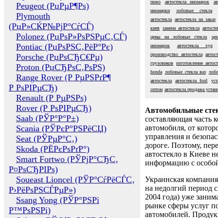
пежо
автостекла иномарок
ав
Peugeot (РџРµР¶Рѕ)
иномарки
лобовые стекла
Plymouth
автостекла
автостекла на заказ
(РџР»СЌР№РјР°СѓСЃ)
киев
замена автостекла
автост
Polonez (РџРѕР»РѕРЅРµС‚СЃ)
цены на лобовые стекла
це
Pontiac (РџРѕРЅС‚РёР°Рє)
иномарок
автостекла xyg
производство автостекла
автос
Porsche (РџРѕСЂС€Рµ)
грузовиков
изготовление автос
Proton (РџСЂРѕС‚РѕРЅ)
honda
лобовые стекла ваз
лоб
Range Rover (Р РµРЅРґР¶
автостекла
автостекла ford
уст
Р РѕРІРµСЂ)
оптом
автостекла продажа устан
Renault (Р РµРЅРѕ)
Rover (Р РѕРІРµСЂ)
Автомобильные сте
Saab (РЎР°Р°Р±)
составляющая часть 
Scania (РЎРєР°РЅРёСЏ)
автомобиля, от котор
управления и безопа
Seat (РЎРµР°С‚)
дороге. Поэтому, пере
Skoda (РЁРєРѕРґР°)
автостекло в Киеве н
Smart Fortwo (РЎРјР°СЂС‚
информацию с особо
Р¤РѕСЂРІРѕ)
Soueast Lioncel (РЎР°СѓРёСЃС‚
Украинская компания 
на недолгий период с
Р›РёРѕРЅСЃРµР»)
2004 года) уже заним
Ssang Yong (РЎР°РЅРі
рынке сферы услуг п
Р™РѕРЅРі)
автомобилей. Проду