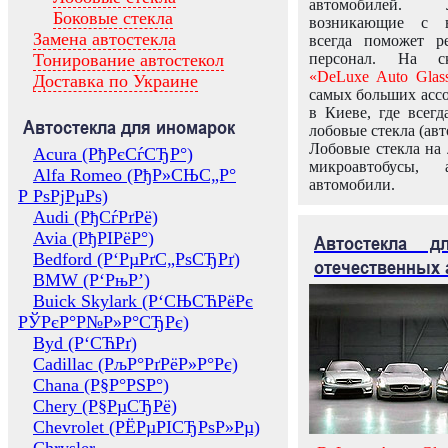
автомобилей.
Боковые стекла
возникающие с в
Замена автостекла
всегда поможет 
Тонирование автостекол
персонал. На ск
«DeLuxe Auto Glas
Доставка по Украине
самых больших ассо
в Киеве, где всег
Автостекла для иномарок
лобовые стекла (авт
Лобовые стекла на 
Acura (РђРєСѓСЂР°)
микроавтобусы, 
Alfa Romeo (РђР»СЊС„Р°
автомобили.
Р РѕРјРµРѕ)
Audi (РђСѓРґРё)
Avia (РђРІРёР°)
Автостекла 
Bedford (Р‘РµРґС„РѕСЂРґ)
отечественных 
BMW (Р‘РњР’)
Buick Skylark (Р‘СЊСЋРёРє
РЎРєР°Р№Р»Р°СЂРє)
Byd (Р‘СЋРґ)
Cadillac (РљР°РґРёР»Р°Рє)
Chana (Р§Р°РЅР°)
Chery (Р§РµСЂРё)
Chevrolet (РЁРµРІСЂРѕР»Рµ)