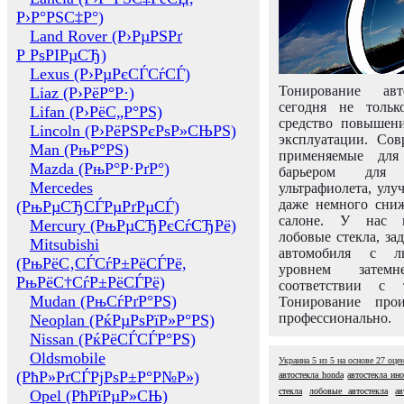
Р›Р°РЅС‡Р°)
Land Rover (Р›РµРЅРґ
Р РѕРІРµСЂ)
Lexus (Р›РµРєСЃСѓСЃ)
Тонирование авт
Liaz (Р›РёР°Р·)
сегодня не толь
Lifan (Р›РёС„Р°РЅ)
средство повышени
Lincoln (Р›РёРЅРєРѕР»СЊРЅ)
эксплуатации. Сов
Man (РњР°РЅ)
применяемые для
Mazda (РњР°Р·РґР°)
барьером для 
Mercedes
ультрафиолета, ул
даже немного сни
(РњРµСЂСЃРµРґРµСЃ)
салоне. У нас м
Mercury (РњРµСЂРєСѓСЂРё)
лобовые стекла, за
Mitsubishi
автомобиля с л
(РњРёС‚СЃСѓР±РёСЃРё,
уровнем затем
РњРёС†СѓР±РёСЃРё)
соответствии с 
Mudan (РњСѓРґР°РЅ)
Тонирование про
профессионально.
Neoplan (РќРµРѕРїР»Р°РЅ)
Nissan (РќРёСЃСЃР°РЅ)
Oldsmobile
Украина
5
из
5
на основе
27
оце
(РћР»РґСЃРјРѕР±Р°Р№Р»)
автостекла honda
автостекла ин
стекла
лобовые автостекла
ав
Opel (РћРїРµР»СЊ)