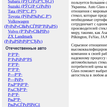
Subaru (РЎСѓР±Р°СЂСѓ)
пользуется большим 
Suzuki (РЎСѓР·СѓРєРё)
Украины. Auto Glass
Tata (РўР°С‚Р°)
отношения с мировы
стекол, которые пред
Toyota (РўРѕР№РѕС‚Р°)
необходимые сертиф
Volkswagen
сотрудничает с одни
(Р¤РѕР»СЊРєСЃРІР°РіРµРЅ)
производителей стекл
Volvo (Р’РѕР»СЊРІРѕ)
миру, такими, как Asa
ZX Landmark
Pilkington, FuYao, 
(Р›РµРЅРґРјР°СЂРє)
Серьезное отношение
Отечественные авто
высококвалифициров
компании к своей раб
Р‘Р°Р·
надежному процессу 
Р‘РѕРіРґР°РЅ
автомобильных стекол
Р’Р°Р·
потребителей цены к
Р“Р°Р·
Glass поможет выбрат
Р—Р°Р·
автостекла в любом а
Р—РёР»
РљР°РјР°Р·
РљСЂР°Р·
Р›Р°Р·
РњР°Р·
РњРѕСЃРєРІРёС‡