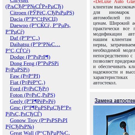
Chrysler
«DeLuxe Auto Glas
(РљСЂР°Р№СЃР»РµСЂ)
клиентам высококач
Citroen (РЎРёС‚СЂРѕРµРЅ)
для иномарок 
автомобилей по
Dacia (Р”Р°С‡РёСЏ)
ценам. Широкий ас
Daewoo (Р”СЌСѓ, Р”РµРѕ,
практически все 
Р”РµСѓ)
модификации авт
Daf (Р”Р°С„)
нашим клиентам 
Daihatsu (Р”Р°Р№С…
нервы, затрачивае
Р°С‚СЃСѓ)
необходимой моде
непосредственно с 
Dodge (Р”РѕРґР¶)
позволяет придержи
Dong Feng (Р”РѕРЅРі
и обеспечивать кл
Р¤РµРЅРі)
надежности и высо
Faw (Р¤Р°РІ)
характеристиках
Fiat (Р¤РёР°С‚)
автостекол.
Ford (Р¤РѕСЂРґ)
Foton (Р¤РѕС‚РѕРЅ)
Замена автосте
Geely (Р”Р¶РёР»Рё)
Gmc (Р”Р¶РµРЅРµСЂР°Р»
РјРѕС‚РѕСЂСЃ)
Gonow Troy (Р“РѕРЅРѕРІ
РўСЂРѕР№)
Great Wall (Р“СЂРµР№С‚