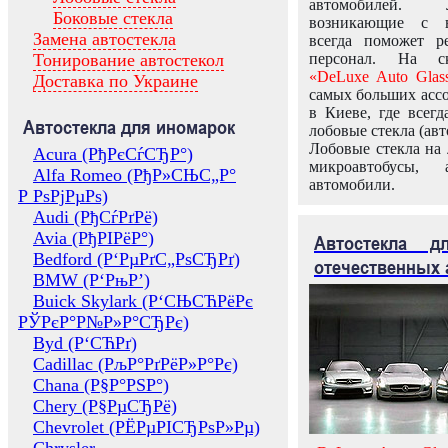
автомобилей.
Боковые стекла
возникающие с в
Замена автостекла
всегда поможет 
Тонирование автостекол
персонал. На ск
«DeLuxe Auto Glas
Доставка по Украине
самых больших ассо
в Киеве, где всег
Автостекла для иномарок
лобовые стекла (авт
Лобовые стекла на 
Acura (РђРєСѓСЂР°)
микроавтобусы, 
Alfa Romeo (РђР»СЊС„Р°
автомобили.
Р РѕРјРµРѕ)
Audi (РђСѓРґРё)
Avia (РђРІРёР°)
Автостекла 
Bedford (Р‘РµРґС„РѕСЂРґ)
отечественных 
BMW (Р‘РњР’)
Buick Skylark (Р‘СЊСЋРёРє
РЎРєР°Р№Р»Р°СЂРє)
Byd (Р‘СЋРґ)
Cadillac (РљР°РґРёР»Р°Рє)
Chana (Р§Р°РЅР°)
Chery (Р§РµСЂРё)
Chevrolet (РЁРµРІСЂРѕР»Рµ)