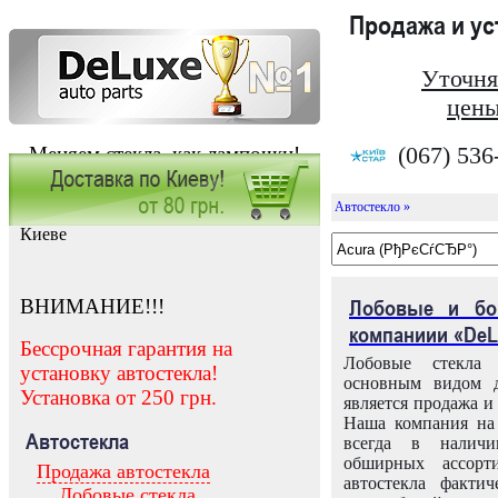
Продажа и у
Уточня
цены
(067) 536
Меняем стекла, как лампочки!
Автостекло »
Заказать установку автостекла в
Киеве
ВНИМАНИЕ!!!
Лобовые и бо
компаниии «DeL
Бессрочная гарантия на
Лобовые стекла
установку автостекла!
основным видом д
Установка от 250 грн.
является продажа и 
Наша компания на 
Автостекла
всегда в налич
обширных ассорт
Продажа автостекла
автостекла факти
Лобовые стекла