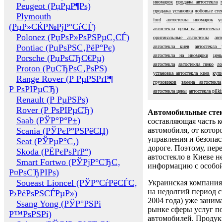
иномарок
продажа автостекла
Peugeot (РџРµР¶Рѕ)
продажа установка
лобовые стек
Plymouth
ford
автостекла иномарок
у
(РџР»СЌР№РјР°СѓСЃ)
автостекла
цены на автостекла
Polonez (РџРѕР»РѕРЅРµС‚СЃ)
оригинальные автостекла
авт
Pontiac (РџРѕРЅС‚РёР°Рє)
автостекла киев
автостекла 
автостекла на иномарки
цен
Porsche (РџРѕСЂС€Рµ)
автостекла
автостекла пежо
ло
Proton (РџСЂРѕС‚РѕРЅ)
установка автостекла киев
купи
Range Rover (Р РµРЅРґР¶
грузовиков
замена автостекла
Р РѕРІРµСЂ)
автостекла цены
автостекла pilk
Renault (Р РµРЅРѕ)
Rover (Р РѕРІРµСЂ)
Автомобильные сте
Saab (РЎР°Р°Р±)
составляющая часть 
Scania (РЎРєР°РЅРёСЏ)
автомобиля, от котор
управления и безопа
Seat (РЎРµР°С‚)
дороге. Поэтому, пере
Skoda (РЁРєРѕРґР°)
автостекло в Киеве н
Smart Fortwo (РЎРјР°СЂС‚
информацию с особо
Р¤РѕСЂРІРѕ)
Soueast Lioncel (РЎР°СѓРёСЃС‚
Украинская компания 
на недолгий период с
Р›РёРѕРЅСЃРµР»)
2004 года) уже заним
Ssang Yong (РЎР°РЅРі
рынке сферы услуг п
Р™РѕРЅРі)
автомобилей. Проду