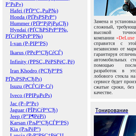
Р’РѕР»)
Hafei (РҐР°С„РµР№)
Honda (РҐРѕРЅРґР°)
Замена и установка
Hummer (РҐР°РјРјРµСЂ)
сложный, требующ
Hyndai (РҐСЋРЅРґР°Р№,
высокой точно
РҐСѓРЅРґР°Р№)
компании
«DeLuxe 
I-van (Р-РІР°РЅ)
справится с это
независимо от марк
Ikarus (РРєР°СЂСѓСЃ)
гарантируя отличны
автомобильных ст
Infinity (РРЅС„РёРЅРёС‚Рё)
помощью посл
Iran Khodro (РСЂР°РЅ
разработок в эт
лобового стекла н
РҐРѕРЅРґСЂРѕ)
сервисе будет прои
Isuzu (РСЃСѓР·Сѓ)
сжатые сроки, без
качестве.
Iveco (РРІРµРєРѕ)
Jac (Р–Р°Рє)
Тонирование
Jaguar (РЇРіСѓР°СЂ)
Jeep (Р”Р¶РёРї)
Karsan (РљР°СЂСЃР°РЅ)
Kia (РљРёР°)
Lancia (Р›Р°РЅС‡РёСЏ,