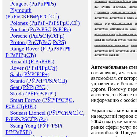
установка
автостекла honda
зам
Peugeot (РџРµР¶Рѕ)
ваз
купить автостекла
автос
Plymouth
грузовиков
цены на автостекла
(РџР»СЌР№РјР°СѓСЃ)
автостекла
автостекла в киеве
а
Polonez (РџРѕР»РѕРЅРµС‚СЃ)
оптом
продажа автостекла
а
Pontiac (РџРѕРЅС‚РёР°Рє)
автостекла
автостекла на заказ
автостекла киев
лобовые стекла
Porsche (РџРѕСЂС€Рµ)
цены на лобовые стекла
тониро
Proton (РџСЂРѕС‚РѕРЅ)
оригинальные автостекла
авто
Range Rover (Р РµРЅРґР¶
автостекла ford
автостекла для 
Р РѕРІРµСЂ)
автостекла украина
Renault (Р РµРЅРѕ)
Автомобильные сте
Rover (Р РѕРІРµСЂ)
составляющая часть 
Saab (РЎР°Р°Р±)
автомобиля, от котор
Scania (РЎРєР°РЅРёСЏ)
управления и безопа
Seat (РЎРµР°С‚)
дороге. Поэтому, пере
Skoda (РЁРєРѕРґР°)
автостекло в Киеве н
Smart Fortwo (РЎРјР°СЂС‚
информацию с особо
Р¤РѕСЂРІРѕ)
Украинская компания 
Soueast Lioncel (РЎР°СѓРёСЃС‚
на недолгий период с
Р›РёРѕРЅСЃРµР»)
2004 года) уже заним
Ssang Yong (РЎР°РЅРі
рынке сферы услуг п
Р™РѕРЅРі)
автомобилей. Проду