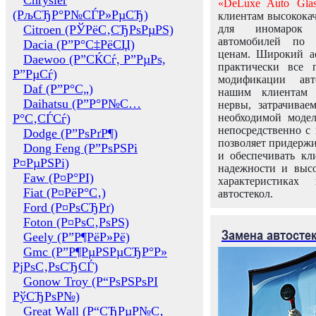
Chrysler
«DeLuxe Auto Glas
(РљСЂР°Р№СЃР»РµСЂ)
клиентам высококач
Citroen (РЎРёС‚СЂРѕРµРЅ)
для иномарок 
автомобилей по
Dacia (Р”Р°С‡РёСЏ)
ценам. Широкий ас
Daewoo (Р”СЌСѓ, Р”РµРѕ,
практически все 
Р”РµСѓ)
модификации авт
Daf (Р”Р°С„)
нашим клиентам 
Daihatsu (Р”Р°Р№С…
нервы, затрачивае
Р°С‚СЃСѓ)
необходимой моде
непосредственно с 
Dodge (Р”РѕРґР¶)
позволяет придержи
Dong Feng (Р”РѕРЅРі
и обеспечивать кл
Р¤РµРЅРі)
надежности и высо
Faw (Р¤Р°РІ)
характеристиках
Fiat (Р¤РёР°С‚)
автостекол.
Ford (Р¤РѕСЂРґ)
Foton (Р¤РѕС‚РѕРЅ)
Замена автосте
Geely (Р”Р¶РёР»Рё)
Gmc (Р”Р¶РµРЅРµСЂР°Р»
РјРѕС‚РѕСЂСЃ)
Gonow Troy (Р“РѕРЅРѕРІ
РўСЂРѕР№)
Great Wall (Р“СЂРµР№С‚