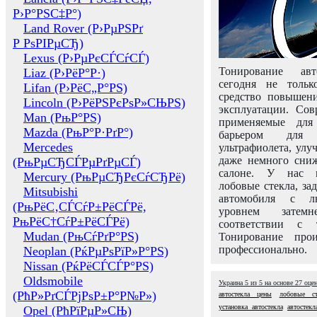
Р›Р°РЅС‡Р°)
Land Rover (Р›РµРЅРґ
Р РѕРІРµСЂ)
Lexus (Р›РµРєСЃСѓСЃ)
Тонирование авт
Liaz (Р›РёР°Р·)
сегодня не толь
Lifan (Р›РёС„Р°РЅ)
средство повышени
Lincoln (Р›РёРЅРєРѕР»СЊРЅ)
эксплуатации. Сов
Man (РњР°РЅ)
применяемые для
Mazda (РњР°Р·РґР°)
барьером для 
Mercedes
ультрафиолета, ул
даже немного сни
(РњРµСЂСЃРµРґРµСЃ)
салоне. У нас м
Mercury (РњРµСЂРєСѓСЂРё)
лобовые стекла, за
Mitsubishi
автомобиля с л
(РњРёС‚СЃСѓР±РёСЃРё,
уровнем затем
РњРёС†СѓР±РёСЃРё)
соответствии с 
Mudan (РњСѓРґР°РЅ)
Тонирование про
профессионально.
Neoplan (РќРµРѕРїР»Р°РЅ)
Nissan (РќРёСЃСЃР°РЅ)
Oldsmobile
Украина
5
из
5
на основе
27
оце
(РћР»РґСЃРјРѕР±Р°Р№Р»)
автостекла цены
лобовые ст
установка автостекла
автостек
Opel (РћРїРµР»СЊ)