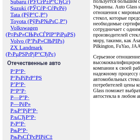
Subaru (РЎСѓР±Р°СЂСѓ)
пользуется большим 
Украины. Auto Glass
Suzuki (РЎСѓР·СѓРєРё)
отношения с мировы
Tata (РўР°С‚Р°)
стекол, которые пред
Toyota (РўРѕР№РѕС‚Р°)
необходимые сертиф
Volkswagen
сотрудничает с одни
(Р¤РѕР»СЊРєСЃРІР°РіРµРЅ)
производителей стекл
Volvo (Р’РѕР»СЊРІРѕ)
миру, такими, как Asa
Pilkington, FuYao, 
ZX Landmark
(Р›РµРЅРґРјР°СЂРє)
Серьезное отношение
Отечественные авто
высококвалифициров
компании к своей раб
Р‘Р°Р·
надежному процессу 
Р‘РѕРіРґР°РЅ
автомобильных стекол
Р’Р°Р·
потребителей цены к
Р“Р°Р·
Glass поможет выбрат
автостекла в любом а
Р—Р°Р·
Р—РёР»
РљР°РјР°Р·
РљСЂР°Р·
Р›Р°Р·
РњР°Р·
РњРѕСЃРєРІРёС‡