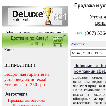
Продажа и у
Уточня
цены
(067) 536
Меняем стекла, как лампочки!
Автостекло »
Заказать установку автостекла в
Киеве
ВНИМАНИЕ!!!
Лобовые и бо
компаниии «DeL
Бессрочная гарантия на
Лобовые стекла
установку автостекла!
основным видом д
Установка от 250 грн.
является продажа и 
Наша компания на 
Автостекла
всегда в налич
обширных ассорт
Продажа автостекла
автостекла факти
Лобовые стекла