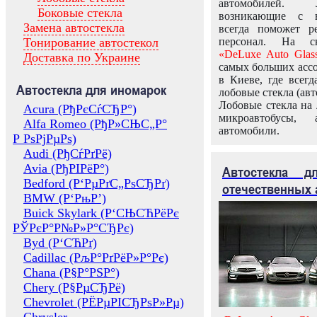
автомобилей.
Боковые стекла
возникающие с в
Замена автостекла
всегда поможет 
Тонирование автостекол
персонал. На ск
«DeLuxe Auto Glas
Доставка по Украине
самых больших ассо
в Киеве, где всег
Автостекла для иномарок
лобовые стекла (авт
Лобовые стекла на 
Acura (РђРєСѓСЂР°)
микроавтобусы, 
Alfa Romeo (РђР»СЊС„Р°
автомобили.
Р РѕРјРµРѕ)
Audi (РђСѓРґРё)
Avia (РђРІРёР°)
Автостекла 
Bedford (Р‘РµРґС„РѕСЂРґ)
отечественных 
BMW (Р‘РњР’)
Buick Skylark (Р‘СЊСЋРёРє
РЎРєР°Р№Р»Р°СЂРє)
Byd (Р‘СЋРґ)
Cadillac (РљР°РґРёР»Р°Рє)
Chana (Р§Р°РЅР°)
Chery (Р§РµСЂРё)
Chevrolet (РЁРµРІСЂРѕР»Рµ)