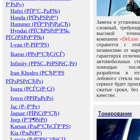
Р’РѕР»)
Hafei (РҐР°С„РµР№)
Honda (РҐРѕРЅРґР°)
Замена и установка
Hummer (РҐР°РјРјРµСЂ)
сложный, требующ
Hyndai (РҐСЋРЅРґР°Р№,
высокой точно
РҐСѓРЅРґР°Р№)
компании
«DeLuxe 
I-van (Р-РІР°РЅ)
справится с это
независимо от марк
Ikarus (РРєР°СЂСѓСЃ)
гарантируя отличны
автомобильных ст
Infinity (РРЅС„РёРЅРёС‚Рё)
помощью посл
Iran Khodro (РСЂР°РЅ
разработок в эт
лобового стекла н
РҐРѕРЅРґСЂРѕ)
сервисе будет прои
Isuzu (РСЃСѓР·Сѓ)
сжатые сроки, без
качестве.
Iveco (РРІРµРєРѕ)
Jac (Р–Р°Рє)
Тонирование
Jaguar (РЇРіСѓР°СЂ)
Jeep (Р”Р¶РёРї)
Karsan (РљР°СЂСЃР°РЅ)
Kia (РљРёР°)
Lancia (Р›Р°РЅС‡РёСЏ,