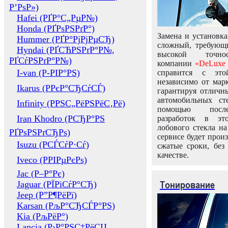
Р’РѕР»)
Hafei (РҐР°С„РµР№)
Honda (РҐРѕРЅРґР°)
Замена и установка
Hummer (РҐР°РјРјРµСЂ)
сложный, требующ
Hyndai (РҐСЋРЅРґР°Р№,
высокой точно
РҐСѓРЅРґР°Р№)
компании
«DeLuxe 
I-van (Р-РІР°РЅ)
справится с это
независимо от марк
Ikarus (РРєР°СЂСѓСЃ)
гарантируя отличны
автомобильных ст
Infinity (РРЅС„РёРЅРёС‚Рё)
помощью посл
Iran Khodro (РСЂР°РЅ
разработок в эт
лобового стекла н
РҐРѕРЅРґСЂРѕ)
сервисе будет прои
Isuzu (РСЃСѓР·Сѓ)
сжатые сроки, без
качестве.
Iveco (РРІРµРєРѕ)
Jac (Р–Р°Рє)
Тонирование
Jaguar (РЇРіСѓР°СЂ)
Jeep (Р”Р¶РёРї)
Karsan (РљР°СЂСЃР°РЅ)
Kia (РљРёР°)
Lancia (Р›Р°РЅС‡РёСЏ,