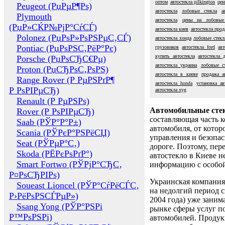
оптом
автостекла pilkington
цен
Peugeot (РџРµР¶Рѕ)
автостекла
лобовые стекла
а
Plymouth
автостекла
цены на лобовые
(РџР»СЌР№РјР°СѓСЃ)
автостекла киев
автостекла прод
Polonez (РџРѕР»РѕРЅРµС‚СЃ)
автостекла хонда
лобовые стекл
Pontiac (РџРѕРЅС‚РёР°Рє)
грузовиков
автостекла ford
авт
купить автостекла
автостекла 
Porsche (РџРѕСЂС€Рµ)
автостекла украина
лобовые ст
Proton (РџСЂРѕС‚РѕРЅ)
автостекла в киеве
продажа а
Range Rover (Р РµРЅРґР¶
автостекла honda
установка ав
Р РѕРІРµСЂ)
автостекла xyg
Renault (Р РµРЅРѕ)
Автомобильные сте
Rover (Р РѕРІРµСЂ)
составляющая часть 
Saab (РЎР°Р°Р±)
автомобиля, от котор
Scania (РЎРєР°РЅРёСЏ)
управления и безопа
Seat (РЎРµР°С‚)
дороге. Поэтому, пере
Skoda (РЁРєРѕРґР°)
автостекло в Киеве н
Smart Fortwo (РЎРјР°СЂС‚
информацию с особо
Р¤РѕСЂРІРѕ)
Украинская компания 
Soueast Lioncel (РЎР°СѓРёСЃС‚
на недолгий период с
Р›РёРѕРЅСЃРµР»)
2004 года) уже заним
Ssang Yong (РЎР°РЅРі
рынке сферы услуг п
Р™РѕРЅРі)
автомобилей. Проду