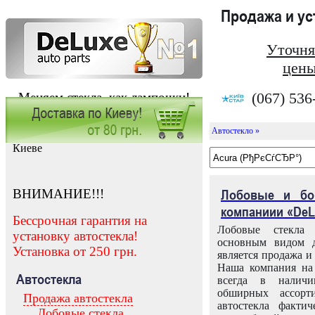
Продажа и у
Уточня
цены
(067) 536
Меняем стекла, как лампочки!
Автостекло »
Заказать установку автостекла в
Киеве
ВНИМАНИЕ!!!
Лобовые и бо
компаниии «DeL
Бессрочная гарантия на
Лобовые стекла
установку автостекла!
основным видом д
Установка от 250 грн.
является продажа и 
Наша компания на 
Автостекла
всегда в налич
обширных ассорт
Продажа автостекла
автостекла факти
Лобовые стекла