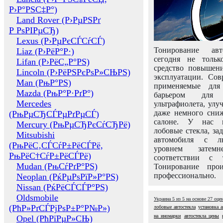
Р›Р°РЅС‡Р°)
Land Rover (Р›РµРЅРґ
Р РѕРІРµСЂ)
Lexus (Р›РµРєСЃСѓСЃ)
Тонирование авт
Liaz (Р›РёР°Р·)
сегодня не толь
Lifan (Р›РёС„Р°РЅ)
средство повышени
Lincoln (Р›РёРЅРєРѕР»СЊРЅ)
эксплуатации. Сов
Man (РњР°РЅ)
применяемые для
Mazda (РњР°Р·РґР°)
барьером для 
Mercedes
ультрафиолета, ул
даже немного сни
(РњРµСЂСЃРµРґРµСЃ)
салоне. У нас м
Mercury (РњРµСЂРєСѓСЂРё)
лобовые стекла, за
Mitsubishi
автомобиля с л
(РњРёС‚СЃСѓР±РёСЃРё,
уровнем затем
РњРёС†СѓР±РёСЃРё)
соответствии с 
Mudan (РњСѓРґР°РЅ)
Тонирование про
профессионально.
Neoplan (РќРµРѕРїР»Р°РЅ)
Nissan (РќРёСЃСЃР°РЅ)
Oldsmobile
Украина
5
из
5
на основе
27
оце
(РћР»РґСЃРјРѕР±Р°Р№Р»)
лобовые автостекла
установка а
на иномарки
автостекла цены
Opel (РћРїРµР»СЊ)