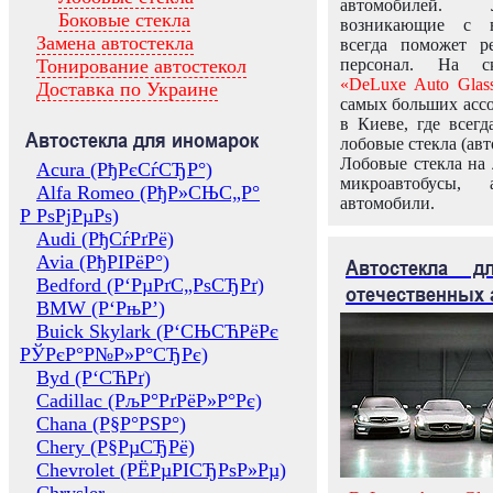
автомобилей.
Боковые стекла
возникающие с в
Замена автостекла
всегда поможет 
Тонирование автостекол
персонал. На ск
«DeLuxe Auto Glas
Доставка по Украине
самых больших ассо
в Киеве, где всег
Автостекла для иномарок
лобовые стекла (авт
Лобовые стекла на 
Acura (РђРєСѓСЂР°)
микроавтобусы, 
Alfa Romeo (РђР»СЊС„Р°
автомобили.
Р РѕРјРµРѕ)
Audi (РђСѓРґРё)
Avia (РђРІРёР°)
Автостекла 
Bedford (Р‘РµРґС„РѕСЂРґ)
отечественных 
BMW (Р‘РњР’)
Buick Skylark (Р‘СЊСЋРёРє
РЎРєР°Р№Р»Р°СЂРє)
Byd (Р‘СЋРґ)
Cadillac (РљР°РґРёР»Р°Рє)
Chana (Р§Р°РЅР°)
Chery (Р§РµСЂРё)
Chevrolet (РЁРµРІСЂРѕР»Рµ)