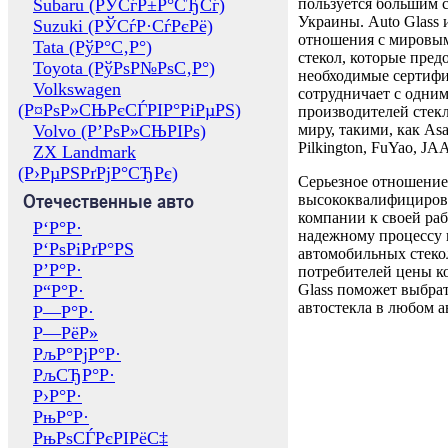
Subaru (РЎСѓР±Р°СЂСѓ)
пользуется большим 
Украины. Auto Glass
Suzuki (РЎСѓР·СѓРєРё)
отношения с мировы
Tata (РўР°С‚Р°)
стекол, которые пред
Toyota (РўРѕР№РѕС‚Р°)
необходимые сертиф
Volkswagen
сотрудничает с одни
(Р¤РѕР»СЊРєСЃРІР°РіРµРЅ)
производителей стекл
Volvo (Р’РѕР»СЊРІРѕ)
миру, такими, как Asa
Pilkington, FuYao, 
ZX Landmark
(Р›РµРЅРґРјР°СЂРє)
Серьезное отношение
Отечественные авто
высококвалифициров
компании к своей раб
Р‘Р°Р·
надежному процессу 
Р‘РѕРіРґР°РЅ
автомобильных стекол
Р’Р°Р·
потребителей цены к
Р“Р°Р·
Glass поможет выбрат
автостекла в любом а
Р—Р°Р·
Р—РёР»
РљР°РјР°Р·
РљСЂР°Р·
Р›Р°Р·
РњР°Р·
РњРѕСЃРєРІРёС‡