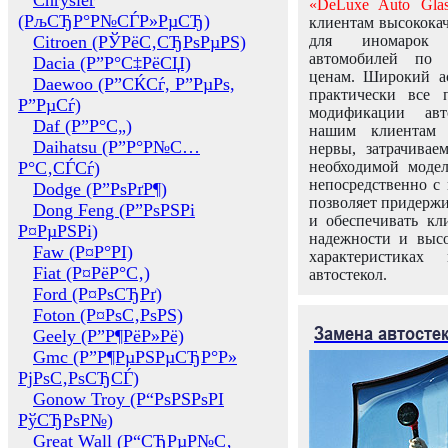
Chrysler
«DeLuxe Auto Glas
(РљСЂР°Р№СЃР»РµСЂ)
клиентам высококач
Citroen (РЎРёС‚СЂРѕРµРЅ)
для иномарок 
автомобилей по
Dacia (Р”Р°С‡РёСЏ)
ценам. Широкий ас
Daewoo (Р”СЌСѓ, Р”РµРѕ,
практически все 
Р”РµСѓ)
модификации авт
Daf (Р”Р°С„)
нашим клиентам 
Daihatsu (Р”Р°Р№С…
нервы, затрачивае
Р°С‚СЃСѓ)
необходимой моде
непосредственно с 
Dodge (Р”РѕРґР¶)
позволяет придержи
Dong Feng (Р”РѕРЅРі
и обеспечивать кл
Р¤РµРЅРі)
надежности и высо
Faw (Р¤Р°РІ)
характеристиках
Fiat (Р¤РёР°С‚)
автостекол.
Ford (Р¤РѕСЂРґ)
Foton (Р¤РѕС‚РѕРЅ)
Замена автосте
Geely (Р”Р¶РёР»Рё)
Gmc (Р”Р¶РµРЅРµСЂР°Р»
РјРѕС‚РѕСЂСЃ)
Gonow Troy (Р“РѕРЅРѕРІ
РўСЂРѕР№)
Great Wall (Р“СЂРµР№С‚