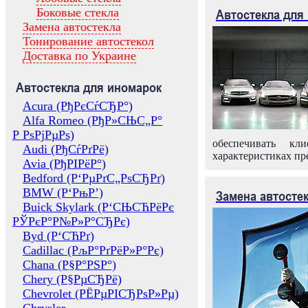
Боковые стекла
Автостекла для
Замена автостекла
Тонирование автостекол
Доставка по Украине
Автостекла для иномарок
Acura (РђРєСѓСЂР°)
Alfa Romeo (РђР»СЊС„Р°
Р РѕРјРµРѕ)
обеспечивать кл
Audi (РђСѓРґРё)
характеристиках пр
Avia (РђРІРёР°)
Bedford (Р‘РµРґС„РѕСЂРґ)
BMW (Р‘РњР’)
Замена автосте
Buick Skylark (Р‘СЊСЋРёРє
РЎРєР°Р№Р»Р°СЂРє)
Byd (Р‘СЋРґ)
Cadillac (РљР°РґРёР»Р°Рє)
Chana (Р§Р°РЅР°)
Chery (Р§РµСЂРё)
Chevrolet (РЁРµРІСЂРѕР»Рµ)