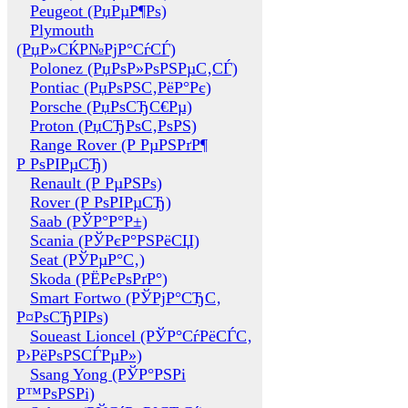
Peugeot (РџРµР¶Рѕ)
Plymouth
(РџР»СЌР№РјР°СѓСЃ)
Polonez (РџРѕР»РѕРЅРµС‚СЃ)
Pontiac (РџРѕРЅС‚РёР°Рє)
Porsche (РџРѕСЂС€Рµ)
Proton (РџСЂРѕС‚РѕРЅ)
Range Rover (Р РµРЅРґР¶
Р РѕРІРµСЂ)
Renault (Р РµРЅРѕ)
Rover (Р РѕРІРµСЂ)
Saab (РЎР°Р°Р±)
Scania (РЎРєР°РЅРёСЏ)
Seat (РЎРµР°С‚)
Skoda (РЁРєРѕРґР°)
Smart Fortwo (РЎРјР°СЂС‚
Р¤РѕСЂРІРѕ)
Soueast Lioncel (РЎР°СѓРёСЃС‚
Р›РёРѕРЅСЃРµР»)
Ssang Yong (РЎР°РЅРі
Р™РѕРЅРі)