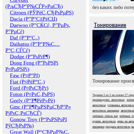
Chrysler
(РљСЂР°Р№СЃР»РµСЂ)
без каких либо поте
Citroen (РЎРёС‚СЂРѕРµРЅ)
Dacia (Р”Р°С‡РёСЏ)
Тонирование
Daewoo (Р”СЌСѓ, Р”РµРѕ,
Р”РµСѓ)
Daf (Р”Р°С„)
Daihatsu (Р”Р°Р№С…
Р°С‚СЃСѓ)
Dodge (Р”РѕРґР¶)
Dong Feng (Р”РѕРЅРі
Р¤РµРЅРі)
Faw (Р¤Р°РІ)
Тонирование произв
Fiat (Р¤РёР°С‚)
Ford (Р¤РѕСЂРґ)
Foton (Р¤РѕС‚РѕРЅ)
Украина
5
из
5
на основе
27
оце
Geely (Р”Р¶РёР»Рё)
производство автостекла
лобов
автостекла
установка автостекл
Gmc (Р”Р¶РµРЅРµСЂР°Р»
автостекла иномарки
автостекла
РјРѕС‚РѕСЂСЃ)
лобовые стекла ваз
лобовые ст
Gonow Troy (Р“РѕРЅРѕРІ
купить автостекла
цены на авто
РўСЂРѕР№)
иномарки
продажа автостекла
ав
Great Wall (Р“СЂРµР№С‚