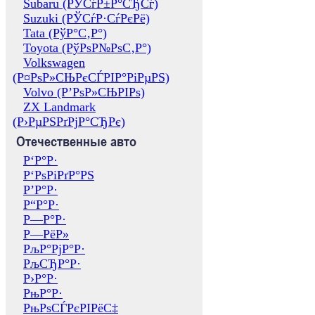
Subaru (РЎСѓР±Р°СЂСѓ)
Suzuki (РЎСѓР·СѓРєРё)
Tata (РўР°С‚Р°)
Toyota (РўРѕР№РѕС‚Р°)
Volkswagen
(Р¤РѕР»СЊРєСЃРІР°РіРµРЅ)
Volvo (Р’РѕР»СЊРІРѕ)
ZX Landmark
(Р›РµРЅРґРјР°СЂРє)
Отечественные авто
Р‘Р°Р·
Р‘РѕРіРґР°РЅ
Р’Р°Р·
Р“Р°Р·
Р—Р°Р·
Р—РёР»
РљР°РјР°Р·
РљСЂР°Р·
Р›Р°Р·
РњР°Р·
РњРѕСЃРєРІРёС‡