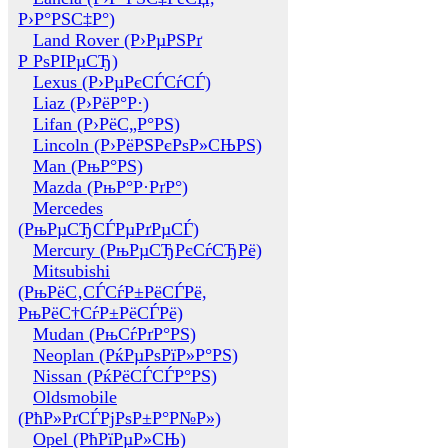
Р›Р°РЅС‡Р°)
Land Rover (Р›РµРЅРґ
Р РѕРІРµСЂ)
Lexus (Р›РµРєСЃСѓСЃ)
Liaz (Р›РёР°Р·)
Lifan (Р›РёС„Р°РЅ)
Lincoln (Р›РёРЅРєРѕР»СЊРЅ)
Man (РњР°РЅ)
Mazda (РњР°Р·РґР°)
Mercedes
(РњРµСЂСЃРµРґРµСЃ)
Mercury (РњРµСЂРєСѓСЂРё)
Mitsubishi
(РњРёС‚СЃСѓР±РёСЃРё,
РњРёС†СѓР±РёСЃРё)
Mudan (РњСѓРґР°РЅ)
Neoplan (РќРµРѕРїР»Р°РЅ)
Nissan (РќРёСЃСЃР°РЅ)
Oldsmobile
(РћР»РґСЃРјРѕР±Р°Р№Р»)
Opel (РћРїРµР»СЊ)