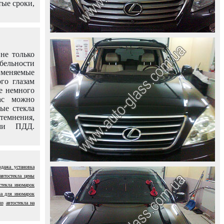
тые сроки,
не только
абельности
именяемые
го глазам
е немного
ас можно
вые стекла
темнения,
ями ПДД.
одажа установка
автостекла цены
стекла иномарок
ла для иномарок
аз
автостекла на