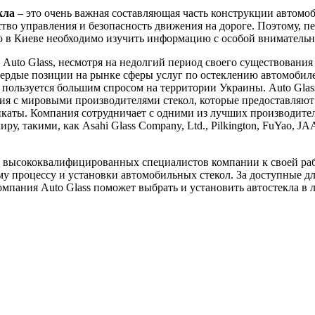
кла
– это очень важная составляющая часть конструкции автомоб
ство управления и безопасность движения на дороге. Поэтому, пе
ло в Киеве необходимо изучить информацию с особой вниматель
Auto Glass, несмотря на недолгий период своего существования 
вердые позиции на рынке сферы услуг по остеклению автомобил
пользуется большим спросом на территории Украины. Auto Glas
я с мировыми производителями стекол, которые предоставляют
каты. Компания сотрудничает с одними из лучших производител
ру, такими, как Asahi Glass Company, Ltd., Pilkington, FuYao, J
 высококвалифицированных специалистов компании к своей ра
у процессу и установки автомобильных стекол. За доступные д
мпания Auto Glass поможет выбрать и установить автостекла в