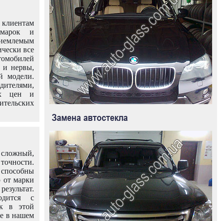
клиентам
омарок и
иемлемым
ически все
омобилей
 и нервы,
й модели.
дителями,
ых цен и
тельских
Замена автостекла
 сложный,
очности.
способны
о от марки
езультат.
одится с
к в этой
ле в нашем