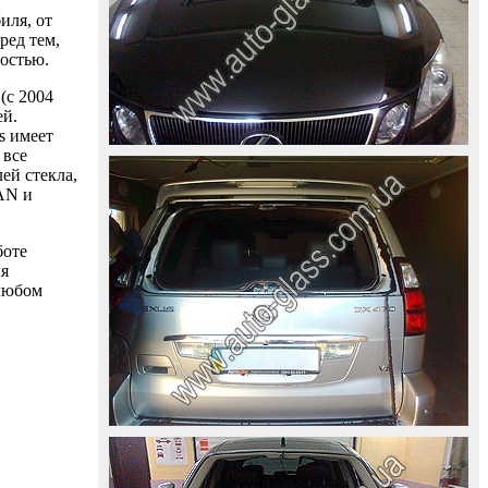
иля, от
ред тем,
ностью.
(с 2004
ей.
s имеет
 все
ей стекла,
AAN и
боте
ля
 любом