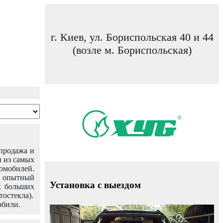
г. Киев, ул. Бориспольская 40 и 44
(возле м. Бориспольская)
 продажа и
н из самых
омобилей.
ш опытный
Установка с выездом
х больших
тостекла).
обили.