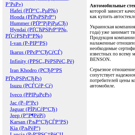
Р’РѕР»)
Автомобильные сте
Hafei (РҐР°С„РµР№)
которой зависит каче
Honda (РҐРѕРЅРґР°)
как купить автостек
Hummer (РҐР°РјРјРµСЂ)
Украинская компания 
Hyndai (РҐСЋРЅРґР°Р№,
года) уже занимает т
РҐСѓРЅРґР°Р№)
Продукция компании 
I-van (Р-РІР°РЅ)
налаженные отношени
необходимые сертифи
Ikarus (РРєР°СЂСѓСЃ)
известных по всему ми
BENSON.
Infinity (РРЅС„РёРЅРёС‚Рё)
Серьезное отношение
Iran Khodro (РСЂР°РЅ
сопутствует надежном
РҐРѕРЅРґСЂРѕ)
потребителей цены ко
Isuzu (РСЃСѓР·Сѓ)
автомобиле.
Iveco (РРІРµРєРѕ)
Jac (Р–Р°Рє)
Jaguar (РЇРіСѓР°СЂ)
Jeep (Р”Р¶РёРї)
Karsan (РљР°СЂСЃР°РЅ)
Kia (РљРёР°)
Lancia (Р›Р°РЅС‡РёСЏ,