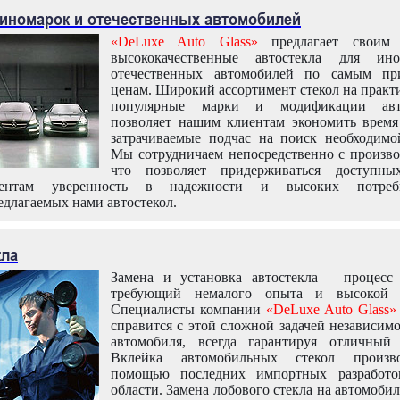
 иномарок и отечественных автомобилей
«DeLuxe Auto Glass»
предлагает своим 
высококачественные автостекла для ин
отечественных автомобилей по самым пр
ценам. Широкий ассортимент стекол на практ
популярные марки и модификации авт
позволяет нашим клиентам экономить время
затрачиваемые подчас на поиск необходимо
Мы сотрудничаем непосредственно с произво
что позволяет придерживаться доступн
иентам уверенность в надежности и высоких потреби
едлагаемых нами автостекол.
кла
Замена и установка автостекла – процесс
требующий немалого опыта и высокой т
Специалисты компании
«DeLuxe Auto Glass»
справится с этой сложной задачей независим
автомобиля, всегда гарантируя отличный р
Вклейка автомобильных стекол произв
помощью последних импортных разработо
области. Замена лобового стекла на автомоби