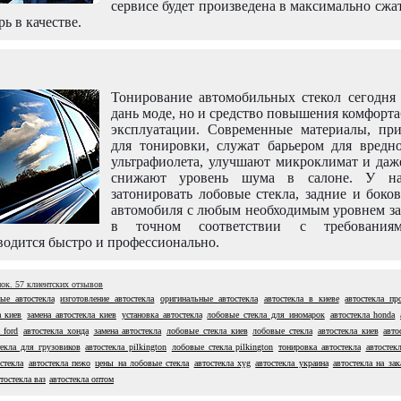
сервисе будет произведена в максимально сжа
рь в качестве.
Тонирование автомобильных стекол сегодня 
дань моде, но и средство повышения комфорт
эксплуатации. Современные материалы, пр
для тонировки, служат барьером для вредно
ультрафиолета, улучшают микроклимат и даж
снижают уровень шума в салоне. У н
затонировать лобовые стекла, задние и боко
автомобиля с любым необходимым уровнем за
в точном соответствии с требовани
одится быстро и профессионально.
нок.
57
клиентских отзывов
ые автостекла
изготовление автостекла
оригинальные автостекла
автостекла в киеве
автостекла пр
а киев
замена автостекла киев
установка автостекла
лобовые стекла для иномарок
автостекла honda
 ford
автостекла хонда
замена автостекла
лобовые стекла киев
лобовые стекла
автостекла киев
авто
екла для грузовиков
автостекла pilkington
лобовые стекла pilkington
тонировка автостекла
автостек
стекла
автостекла пежо
цены на лобовые стекла
автостекла xyg
автостекла украина
автостекла на зак
тостекла ваз
автостекла оптом