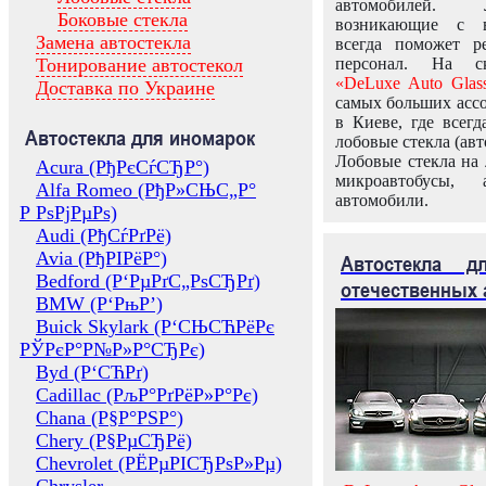
автомобилей.
Боковые стекла
возникающие с в
Замена автостекла
всегда поможет 
Тонирование автостекол
персонал. На ск
«DeLuxe Auto Glas
Доставка по Украине
самых больших ассо
в Киеве, где всег
Автостекла для иномарок
лобовые стекла (авт
Лобовые стекла на 
Acura (РђРєСѓСЂР°)
микроавтобусы, 
Alfa Romeo (РђР»СЊС„Р°
автомобили.
Р РѕРјРµРѕ)
Audi (РђСѓРґРё)
Avia (РђРІРёР°)
Автостекла 
Bedford (Р‘РµРґС„РѕСЂРґ)
отечественных 
BMW (Р‘РњР’)
Buick Skylark (Р‘СЊСЋРёРє
РЎРєР°Р№Р»Р°СЂРє)
Byd (Р‘СЋРґ)
Cadillac (РљР°РґРёР»Р°Рє)
Chana (Р§Р°РЅР°)
Chery (Р§РµСЂРё)
Chevrolet (РЁРµРІСЂРѕР»Рµ)