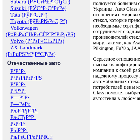
Subaru (РЎСѓР±Р°СЂСѓ)
пользуется большим 
Suzuki (РЎСѓР·СѓРєРё)
Украины. Auto Glass
Tata (РўР°С‚Р°)
отношения с мировы
стекол, которые пред
Toyota (РўРѕР№РѕС‚Р°)
необходимые сертиф
Volkswagen
сотрудничает с одни
(Р¤РѕР»СЊРєСЃРІР°РіРµРЅ)
производителей стекл
Volvo (Р’РѕР»СЊРІРѕ)
миру, такими, как Asa
ZX Landmark
Pilkington, FuYao, 
(Р›РµРЅРґРјР°СЂРє)
Серьезное отношение
Отечественные авто
высококвалифициров
компании к своей раб
Р‘Р°Р·
надежному процессу 
Р‘РѕРіРґР°РЅ
автомобильных стекол
Р’Р°Р·
потребителей цены к
Р“Р°Р·
Glass поможет выбрат
Р—Р°Р·
автостекла в любом а
Р—РёР»
РљР°РјР°Р·
РљСЂР°Р·
Р›Р°Р·
РњР°Р·
РњРѕСЃРєРІРёС‡