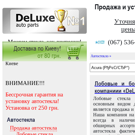
Продажа и у
Уточня
цены
(067) 536
Меняем стекла, как лампочки!
Автостекло »
Заказать установку автостекла в
Киеве
ВНИМАНИЕ!!!
Лобовые и бо
компаниии «DeL
Бессрочная гарантия на
Лобовые стекла
установку автостекла!
основным видом д
Установка от 250 грн.
является продажа и 
Наша компания на 
Автостекла
всегда в налич
обширных ассорт
Продажа автостекла
автостекла факти
Лобовые стекла