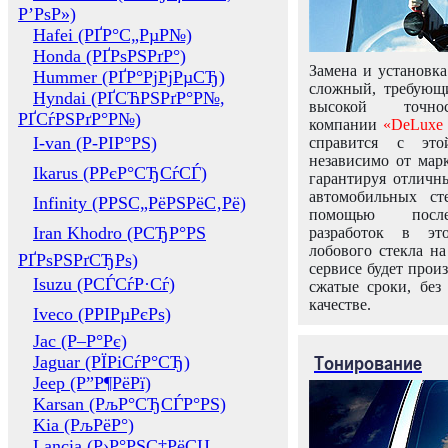
Р’РѕР»)
Hafei (РҐР°С„РµР№)
Honda (РҐРѕРЅРґР°)
Замена и установка
Hummer (РҐР°РјРјРµСЂ)
сложный, требующ
Hyndai (РҐСЋРЅРґР°Р№,
высокой точно
РҐСѓРЅРґР°Р№)
компании
«DeLuxe 
I-van (Р-РІР°РЅ)
справится с это
независимо от марк
Ikarus (РРєР°СЂСѓСЃ)
гарантируя отличны
автомобильных ст
Infinity (РРЅС„РёРЅРёС‚Рё)
помощью посл
Iran Khodro (РСЂР°РЅ
разработок в эт
лобового стекла н
РҐРѕРЅРґСЂРѕ)
сервисе будет прои
Isuzu (РСЃСѓР·Сѓ)
сжатые сроки, без
качестве.
Iveco (РРІРµРєРѕ)
Jac (Р–Р°Рє)
Тонирование
Jaguar (РЇРіСѓР°СЂ)
Jeep (Р”Р¶РёРї)
Karsan (РљР°СЂСЃР°РЅ)
Kia (РљРёР°)
Lancia (Р›Р°РЅС‡РёСЏ,