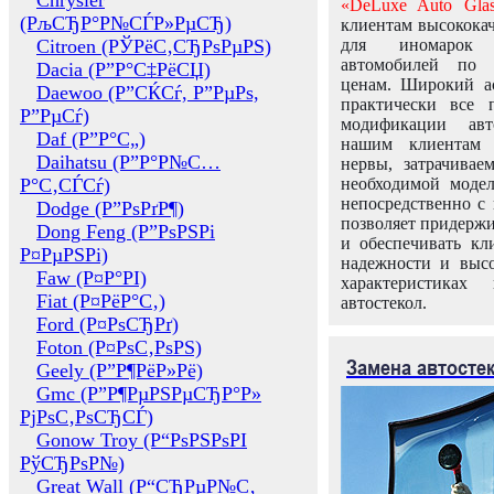
Chrysler
«DeLuxe Auto Glas
(РљСЂР°Р№СЃР»РµСЂ)
клиентам высококач
Citroen (РЎРёС‚СЂРѕРµРЅ)
для иномарок 
автомобилей по
Dacia (Р”Р°С‡РёСЏ)
ценам. Широкий ас
Daewoo (Р”СЌСѓ, Р”РµРѕ,
практически все 
Р”РµСѓ)
модификации авт
Daf (Р”Р°С„)
нашим клиентам 
Daihatsu (Р”Р°Р№С…
нервы, затрачивае
Р°С‚СЃСѓ)
необходимой моде
непосредственно с 
Dodge (Р”РѕРґР¶)
позволяет придержи
Dong Feng (Р”РѕРЅРі
и обеспечивать кл
Р¤РµРЅРі)
надежности и высо
Faw (Р¤Р°РІ)
характеристиках
Fiat (Р¤РёР°С‚)
автостекол.
Ford (Р¤РѕСЂРґ)
Foton (Р¤РѕС‚РѕРЅ)
Замена автосте
Geely (Р”Р¶РёР»Рё)
Gmc (Р”Р¶РµРЅРµСЂР°Р»
РјРѕС‚РѕСЂСЃ)
Gonow Troy (Р“РѕРЅРѕРІ
РўСЂРѕР№)
Great Wall (Р“СЂРµР№С‚