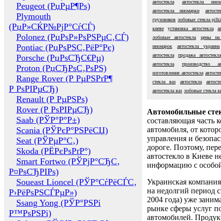
автостекла
автостекла ином
Peugeot (РџРµР¶Рѕ)
автостекла иномарки
автост
Plymouth
грузовиков
лобовые стекла pilk
(РџР»СЌР№РјР°СѓСЃ)
киеве
установка автостекла
а
Polonez (РџРѕР»РѕРЅРµС‚СЃ)
лобовые автостекла
цены на
Pontiac (РџРѕРЅС‚РёР°Рє)
иномарок
автостекла украина
автостекла
продажа автостекла
Porsche (РџРѕСЂС€Рµ)
автостекла
производство ав
Proton (РџСЂРѕС‚РѕРЅ)
изготовление автостекла
автосте
Range Rover (Р РµРЅРґР¶
стекла ваз
автостекла
автост
Р РѕРІРµСЂ)
автостекла ваз
лобовые стекла к
Renault (Р РµРЅРѕ)
Rover (Р РѕРІРµСЂ)
Автомобильные сте
Saab (РЎР°Р°Р±)
составляющая часть 
Scania (РЎРєР°РЅРёСЏ)
автомобиля, от котор
управления и безопа
Seat (РЎРµР°С‚)
дороге. Поэтому, пере
Skoda (РЁРєРѕРґР°)
автостекло в Киеве н
Smart Fortwo (РЎРјР°СЂС‚
информацию с особо
Р¤РѕСЂРІРѕ)
Soueast Lioncel (РЎР°СѓРёСЃС‚
Украинская компания 
на недолгий период с
Р›РёРѕРЅСЃРµР»)
2004 года) уже заним
Ssang Yong (РЎР°РЅРі
рынке сферы услуг п
Р™РѕРЅРі)
автомобилей. Проду