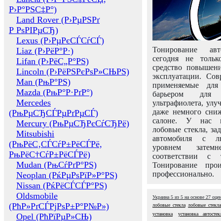
Р›Р°РЅС‡Р°)
Land Rover (Р›РµРЅРґ
Р РѕРІРµСЂ)
Lexus (Р›РµРєСЃСѓСЃ)
Тонирование авт
Liaz (Р›РёР°Р·)
сегодня не толь
Lifan (Р›РёС„Р°РЅ)
средство повышени
Lincoln (Р›РёРЅРєРѕР»СЊРЅ)
эксплуатации. Сов
Man (РњР°РЅ)
применяемые для
Mazda (РњР°Р·РґР°)
барьером для 
Mercedes
ультрафиолета, ул
даже немного сни
(РњРµСЂСЃРµРґРµСЃ)
салоне. У нас м
Mercury (РњРµСЂРєСѓСЂРё)
лобовые стекла, за
Mitsubishi
автомобиля с л
(РњРёС‚СЃСѓР±РёСЃРё,
уровнем затем
РњРёС†СѓР±РёСЃРё)
соответствии с 
Mudan (РњСѓРґР°РЅ)
Тонирование про
профессионально.
Neoplan (РќРµРѕРїР»Р°РЅ)
Nissan (РќРёСЃСЃР°РЅ)
Oldsmobile
Украина
5
из
5
на основе
27
оце
(РћР»РґСЃРјРѕР±Р°Р№Р»)
лобовые стекла
лобовые стекл
установка
установка автосте
Opel (РћРїРµР»СЊ)