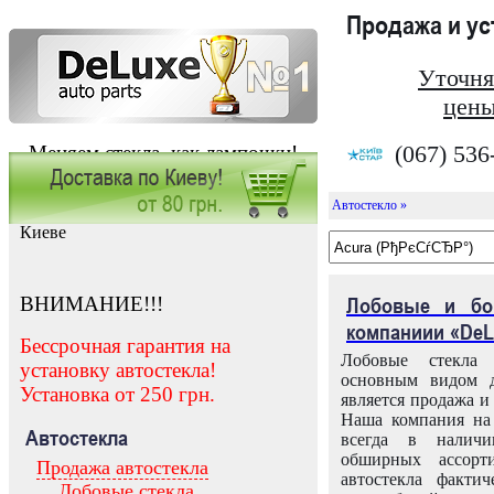
Продажа и у
Уточня
цены
(067) 536
Меняем стекла, как лампочки!
Автостекло »
Заказать установку автостекла в
Киеве
ВНИМАНИЕ!!!
Лобовые и бо
компаниии «DeL
Бессрочная гарантия на
Лобовые стекла
установку автостекла!
основным видом д
Установка от 250 грн.
является продажа и 
Наша компания на 
Автостекла
всегда в налич
обширных ассорт
Продажа автостекла
автостекла факти
Лобовые стекла