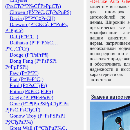
Chrysler
«DeLuxe Auto Glas
(РљСЂР°Р№СЃР»РµСЂ)
клиентам высококач
Citroen (РЎРёС‚СЂРѕРµРЅ)
для иномарок 
автомобилей по
Dacia (Р”Р°С‡РёСЏ)
ценам. Широкий ас
Daewoo (Р”СЌСѓ, Р”РµРѕ,
практически все 
Р”РµСѓ)
модификации авт
Daf (Р”Р°С„)
нашим клиентам 
Daihatsu (Р”Р°Р№С…
нервы, затрачивае
Р°С‚СЃСѓ)
необходимой моде
непосредственно с 
Dodge (Р”РѕРґР¶)
позволяет придержи
Dong Feng (Р”РѕРЅРі
и обеспечивать кл
Р¤РµРЅРі)
надежности и высо
Faw (Р¤Р°РІ)
характеристиках
Fiat (Р¤РёР°С‚)
автостекол.
Ford (Р¤РѕСЂРґ)
Foton (Р¤РѕС‚РѕРЅ)
Замена автосте
Geely (Р”Р¶РёР»Рё)
Gmc (Р”Р¶РµРЅРµСЂР°Р»
РјРѕС‚РѕСЂСЃ)
Gonow Troy (Р“РѕРЅРѕРІ
РўСЂРѕР№)
Great Wall (Р“СЂРµР№С‚