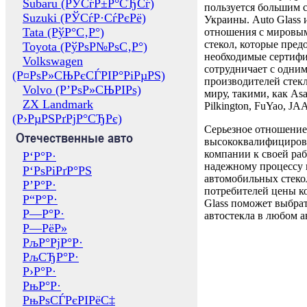
Subaru (РЎСѓР±Р°СЂСѓ)
пользуется большим 
Suzuki (РЎСѓР·СѓРєРё)
Украины. Auto Glass
Tata (РўР°С‚Р°)
отношения с мировы
стекол, которые пред
Toyota (РўРѕР№РѕС‚Р°)
необходимые сертиф
Volkswagen
сотрудничает с одни
(Р¤РѕР»СЊРєСЃРІР°РіРµРЅ)
производителей стекл
Volvo (Р’РѕР»СЊРІРѕ)
миру, такими, как Asa
ZX Landmark
Pilkington, FuYao, 
(Р›РµРЅРґРјР°СЂРє)
Серьезное отношение
Отечественные авто
высококвалифициров
компании к своей раб
Р‘Р°Р·
надежному процессу 
Р‘РѕРіРґР°РЅ
автомобильных стекол
Р’Р°Р·
потребителей цены к
Р“Р°Р·
Glass поможет выбрат
Р—Р°Р·
автостекла в любом а
Р—РёР»
РљР°РјР°Р·
РљСЂР°Р·
Р›Р°Р·
РњР°Р·
РњРѕСЃРєРІРёС‡