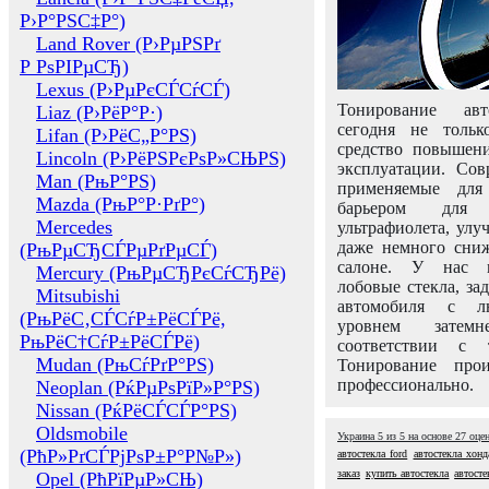
Р›Р°РЅС‡Р°)
Land Rover (Р›РµРЅРґ
Р РѕРІРµСЂ)
Lexus (Р›РµРєСЃСѓСЃ)
Тонирование авт
Liaz (Р›РёР°Р·)
сегодня не толь
Lifan (Р›РёС„Р°РЅ)
средство повышени
Lincoln (Р›РёРЅРєРѕР»СЊРЅ)
эксплуатации. Сов
Man (РњР°РЅ)
применяемые для
Mazda (РњР°Р·РґР°)
барьером для 
Mercedes
ультрафиолета, ул
даже немного сни
(РњРµСЂСЃРµРґРµСЃ)
салоне. У нас м
Mercury (РњРµСЂРєСѓСЂРё)
лобовые стекла, за
Mitsubishi
автомобиля с л
(РњРёС‚СЃСѓР±РёСЃРё,
уровнем затем
РњРёС†СѓР±РёСЃРё)
соответствии с 
Mudan (РњСѓРґР°РЅ)
Тонирование про
профессионально.
Neoplan (РќРµРѕРїР»Р°РЅ)
Nissan (РќРёСЃСЃР°РЅ)
Oldsmobile
Украина
5
из
5
на основе
27
оце
(РћР»РґСЃРјРѕР±Р°Р№Р»)
автостекла ford
автостекла хонд
заказ
купить автостекла
автосте
Opel (РћРїРµР»СЊ)