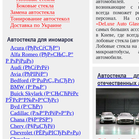
автомобилей.
Боковые стекла
возникающие с в
Замена автостекла
всегда поможет 
Тонирование автостекол
персонал. На ск
«DeLuxe Auto Glas
Доставка по Украине
самых больших ассо
в Киеве, где всег
Автостекла для иномарок
лобовые стекла (авт
Лобовые стекла на 
Acura (РђРєСѓСЂР°)
микроавтобусы, 
Alfa Romeo (РђР»СЊС„Р°
автомобили.
Р РѕРјРµРѕ)
Audi (РђСѓРґРё)
Avia (РђРІРёР°)
Автостекла 
Bedford (Р‘РµРґС„РѕСЂРґ)
отечественных 
BMW (Р‘РњР’)
Buick Skylark (Р‘СЊСЋРёРє
РЎРєР°Р№Р»Р°СЂРє)
Byd (Р‘СЋРґ)
Cadillac (РљР°РґРёР»Р°Рє)
Chana (Р§Р°РЅР°)
Chery (Р§РµСЂРё)
Chevrolet (РЁРµРІСЂРѕР»Рµ)