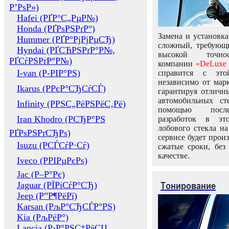
Р’РѕР»)
Hafei (РҐР°С„РµР№)
Honda (РҐРѕРЅРґР°)
Замена и установка
Hummer (РҐР°РјРјРµСЂ)
сложный, требующ
Hyndai (РҐСЋРЅРґР°Р№,
высокой точно
РҐСѓРЅРґР°Р№)
компании
«DeLuxe 
I-van (Р-РІР°РЅ)
справится с это
независимо от марк
Ikarus (РРєР°СЂСѓСЃ)
гарантируя отличны
автомобильных ст
Infinity (РРЅС„РёРЅРёС‚Рё)
помощью посл
Iran Khodro (РСЂР°РЅ
разработок в эт
лобового стекла н
РҐРѕРЅРґСЂРѕ)
сервисе будет прои
Isuzu (РСЃСѓР·Сѓ)
сжатые сроки, без
качестве.
Iveco (РРІРµРєРѕ)
Jac (Р–Р°Рє)
Тонирование
Jaguar (РЇРіСѓР°СЂ)
Jeep (Р”Р¶РёРї)
Karsan (РљР°СЂСЃР°РЅ)
Kia (РљРёР°)
Lancia (Р›Р°РЅС‡РёСЏ,