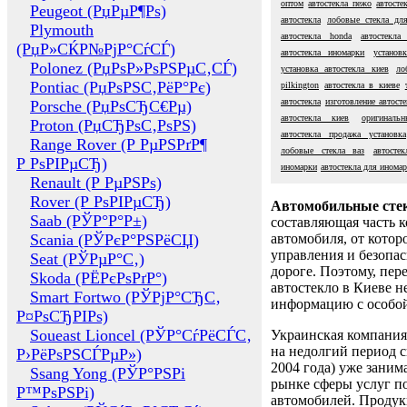
оптом
автостекла пежо
автосте
Peugeot (РџРµР¶Рѕ)
автостекла
лобовые стекла дл
Plymouth
автостекла honda
автостекла
(РџР»СЌР№РјР°СѓСЃ)
автостекла иномарки
установ
Polonez (РџРѕР»РѕРЅРµС‚СЃ)
установка автостекла киев
ло
Pontiac (РџРѕРЅС‚РёР°Рє)
pilkington
автостекла в киеве
автостекла
изготовление автосте
Porsche (РџРѕСЂС€Рµ)
автостекла киев
оригинальн
Proton (РџСЂРѕС‚РѕРЅ)
автостекла продажа установка
Range Rover (Р РµРЅРґР¶
лобовые стекла ваз
автосте
Р РѕРІРµСЂ)
иномарки
автостекла для инома
Renault (Р РµРЅРѕ)
Rover (Р РѕРІРµСЂ)
Автомобильные сте
Saab (РЎР°Р°Р±)
составляющая часть 
Scania (РЎРєР°РЅРёСЏ)
автомобиля, от котор
управления и безопа
Seat (РЎРµР°С‚)
дороге. Поэтому, пере
Skoda (РЁРєРѕРґР°)
автостекло в Киеве н
Smart Fortwo (РЎРјР°СЂС‚
информацию с особо
Р¤РѕСЂРІРѕ)
Soueast Lioncel (РЎР°СѓРёСЃС‚
Украинская компания 
на недолгий период с
Р›РёРѕРЅСЃРµР»)
2004 года) уже заним
Ssang Yong (РЎР°РЅРі
рынке сферы услуг п
Р™РѕРЅРі)
автомобилей. Проду