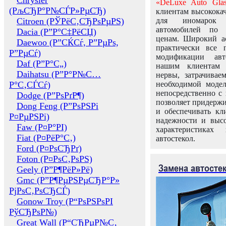
Chrysler
«DeLuxe Auto Glas
(РљСЂР°Р№СЃР»РµСЂ)
клиентам высококач
Citroen (РЎРёС‚СЂРѕРµРЅ)
для иномарок 
автомобилей по
Dacia (Р”Р°С‡РёСЏ)
ценам. Широкий ас
Daewoo (Р”СЌСѓ, Р”РµРѕ,
практически все 
Р”РµСѓ)
модификации авт
Daf (Р”Р°С„)
нашим клиентам 
Daihatsu (Р”Р°Р№С…
нервы, затрачивае
Р°С‚СЃСѓ)
необходимой моде
непосредственно с 
Dodge (Р”РѕРґР¶)
позволяет придержи
Dong Feng (Р”РѕРЅРі
и обеспечивать кл
Р¤РµРЅРі)
надежности и высо
Faw (Р¤Р°РІ)
характеристиках
Fiat (Р¤РёР°С‚)
автостекол.
Ford (Р¤РѕСЂРґ)
Foton (Р¤РѕС‚РѕРЅ)
Замена автосте
Geely (Р”Р¶РёР»Рё)
Gmc (Р”Р¶РµРЅРµСЂР°Р»
РјРѕС‚РѕСЂСЃ)
Gonow Troy (Р“РѕРЅРѕРІ
РўСЂРѕР№)
Great Wall (Р“СЂРµР№С‚