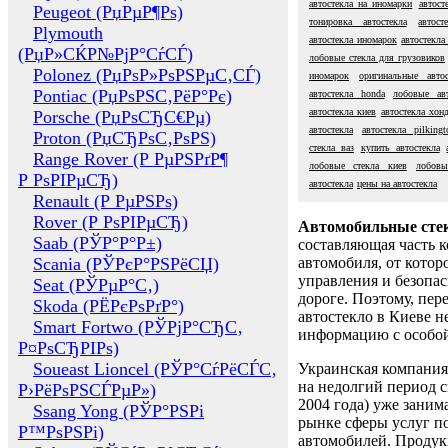
автостекла на иномарки
автост
Peugeot (РџРµР¶Рѕ)
тонировка автостекла
автос
Plymouth
автостекла иномарок
автостекла
(РџР»СЌР№РјР°СѓСЃ)
лобовые стекла для грузовиков
Polonez (РџРѕР»РѕРЅРµС‚СЃ)
иномарок
оригинальные автос
Pontiac (РџРѕРЅС‚РёР°Рє)
автостекла honda
лобовые авт
автостекла киев
автостекла хон
Porsche (РџРѕСЂС€Рµ)
автостекла
автостекла pilkingt
Proton (РџСЂРѕС‚РѕРЅ)
стекла ваз
купить автостекла
Range Rover (Р РµРЅРґР¶
лобовые стекла киев
лобовы
Р РѕРІРµСЂ)
автостекла
цены на автостекла
Renault (Р РµРЅРѕ)
Rover (Р РѕРІРµСЂ)
Автомобильные сте
Saab (РЎР°Р°Р±)
составляющая часть 
Scania (РЎРєР°РЅРёСЏ)
автомобиля, от котор
управления и безопа
Seat (РЎРµР°С‚)
дороге. Поэтому, пере
Skoda (РЁРєРѕРґР°)
автостекло в Киеве н
Smart Fortwo (РЎРјР°СЂС‚
информацию с особо
Р¤РѕСЂРІРѕ)
Soueast Lioncel (РЎР°СѓРёСЃС‚
Украинская компания 
на недолгий период с
Р›РёРѕРЅСЃРµР»)
2004 года) уже заним
Ssang Yong (РЎР°РЅРі
рынке сферы услуг п
Р™РѕРЅРі)
автомобилей. Проду