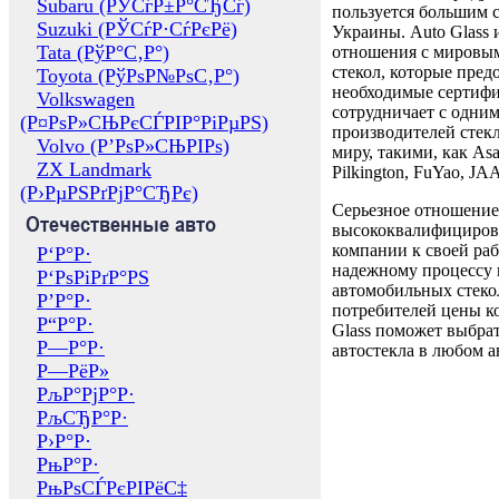
Subaru (РЎСѓР±Р°СЂСѓ)
пользуется большим 
Suzuki (РЎСѓР·СѓРєРё)
Украины. Auto Glass
Tata (РўР°С‚Р°)
отношения с мировы
стекол, которые пред
Toyota (РўРѕР№РѕС‚Р°)
необходимые сертиф
Volkswagen
сотрудничает с одни
(Р¤РѕР»СЊРєСЃРІР°РіРµРЅ)
производителей стекл
Volvo (Р’РѕР»СЊРІРѕ)
миру, такими, как Asa
ZX Landmark
Pilkington, FuYao, 
(Р›РµРЅРґРјР°СЂРє)
Серьезное отношение
Отечественные авто
высококвалифициров
компании к своей раб
Р‘Р°Р·
надежному процессу 
Р‘РѕРіРґР°РЅ
автомобильных стекол
Р’Р°Р·
потребителей цены к
Р“Р°Р·
Glass поможет выбрат
Р—Р°Р·
автостекла в любом а
Р—РёР»
РљР°РјР°Р·
РљСЂР°Р·
Р›Р°Р·
РњР°Р·
РњРѕСЃРєРІРёС‡