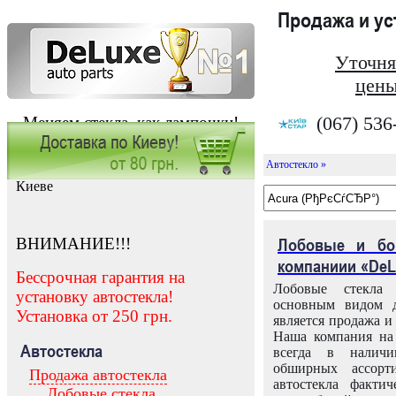
Продажа и у
Уточня
цены
(067) 536
Меняем стекла, как лампочки!
Автостекло »
Заказать установку автостекла в
Киеве
ВНИМАНИЕ!!!
Лобовые и бо
компаниии «DeL
Бессрочная гарантия на
Лобовые стекла
установку автостекла!
основным видом д
Установка от 250 грн.
является продажа и 
Наша компания на 
Автостекла
всегда в налич
обширных ассорт
Продажа автостекла
автостекла факти
Лобовые стекла