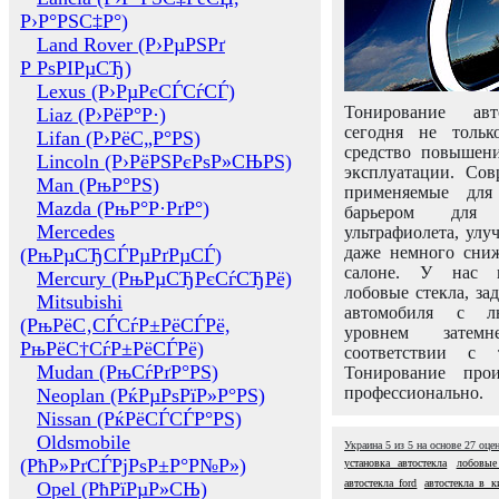
Р›Р°РЅС‡Р°)
Land Rover (Р›РµРЅРґ
Р РѕРІРµСЂ)
Lexus (Р›РµРєСЃСѓСЃ)
Тонирование авт
Liaz (Р›РёР°Р·)
сегодня не толь
Lifan (Р›РёС„Р°РЅ)
средство повышени
Lincoln (Р›РёРЅРєРѕР»СЊРЅ)
эксплуатации. Сов
Man (РњР°РЅ)
применяемые для
Mazda (РњР°Р·РґР°)
барьером для 
Mercedes
ультрафиолета, ул
даже немного сни
(РњРµСЂСЃРµРґРµСЃ)
салоне. У нас м
Mercury (РњРµСЂРєСѓСЂРё)
лобовые стекла, за
Mitsubishi
автомобиля с л
(РњРёС‚СЃСѓР±РёСЃРё,
уровнем затем
РњРёС†СѓР±РёСЃРё)
соответствии с 
Mudan (РњСѓРґР°РЅ)
Тонирование про
профессионально.
Neoplan (РќРµРѕРїР»Р°РЅ)
Nissan (РќРёСЃСЃР°РЅ)
Oldsmobile
Украина
5
из
5
на основе
27
оце
(РћР»РґСЃРјРѕР±Р°Р№Р»)
установка автостекла
лобовые
автостекла ford
автостекла в к
Opel (РћРїРµР»СЊ)