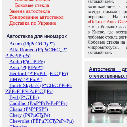
автомобилей.
Боковые стекла
возникающие с в
Замена автостекла
всегда поможет 
Тонирование автостекол
персонал. На ск
«DeLuxe Auto Glas
Доставка по Украине
самых больших ассо
в Киеве, где всег
Автостекла для иномарок
лобовые стекла (авт
Лобовые стекла на 
Acura (РђРєСѓСЂР°)
микроавтобусы, 
Alfa Romeo (РђР»СЊС„Р°
автомобили.
Р РѕРјРµРѕ)
Audi (РђСѓРґРё)
Avia (РђРІРёР°)
Автостекла 
Bedford (Р‘РµРґС„РѕСЂРґ)
отечественных 
BMW (Р‘РњР’)
Buick Skylark (Р‘СЊСЋРёРє
РЎРєР°Р№Р»Р°СЂРє)
Byd (Р‘СЋРґ)
Cadillac (РљР°РґРёР»Р°Рє)
Chana (Р§Р°РЅР°)
Chery (Р§РµСЂРё)
Chevrolet (РЁРµРІСЂРѕР»Рµ)