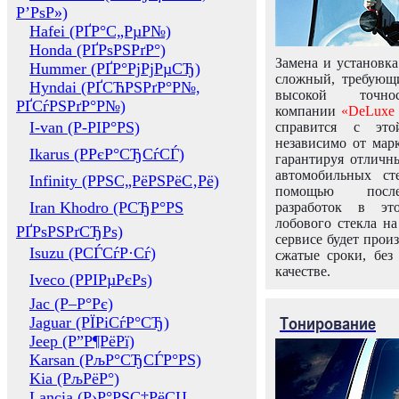
Р’РѕР»)
Hafei (РҐР°С„РµР№)
Honda (РҐРѕРЅРґР°)
Замена и установка
Hummer (РҐР°РјРјРµСЂ)
сложный, требующ
Hyndai (РҐСЋРЅРґР°Р№,
высокой точно
РҐСѓРЅРґР°Р№)
компании
«DeLuxe 
I-van (Р-РІР°РЅ)
справится с это
независимо от марк
Ikarus (РРєР°СЂСѓСЃ)
гарантируя отличны
автомобильных ст
Infinity (РРЅС„РёРЅРёС‚Рё)
помощью посл
Iran Khodro (РСЂР°РЅ
разработок в эт
лобового стекла н
РҐРѕРЅРґСЂРѕ)
сервисе будет прои
Isuzu (РСЃСѓР·Сѓ)
сжатые сроки, без
качестве.
Iveco (РРІРµРєРѕ)
Jac (Р–Р°Рє)
Тонирование
Jaguar (РЇРіСѓР°СЂ)
Jeep (Р”Р¶РёРї)
Karsan (РљР°СЂСЃР°РЅ)
Kia (РљРёР°)
Lancia (Р›Р°РЅС‡РёСЏ,