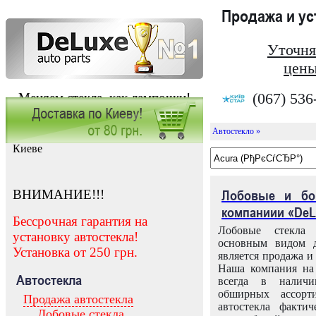
Продажа и у
Уточня
цены
(067) 536
Меняем стекла, как лампочки!
Автостекло »
Заказать установку автостекла в
Киеве
ВНИМАНИЕ!!!
Лобовые и бо
компаниии «DeL
Бессрочная гарантия на
Лобовые стекла
установку автостекла!
основным видом д
Установка от 250 грн.
является продажа и 
Наша компания на 
Автостекла
всегда в налич
обширных ассорт
Продажа автостекла
автостекла факти
Лобовые стекла