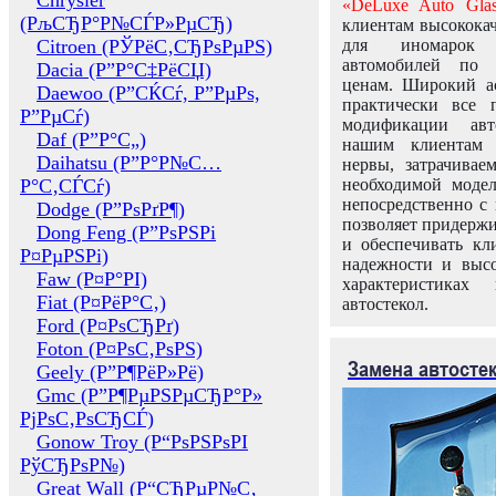
Chrysler
«DeLuxe Auto Glas
(РљСЂР°Р№СЃР»РµСЂ)
клиентам высококач
Citroen (РЎРёС‚СЂРѕРµРЅ)
для иномарок 
автомобилей по
Dacia (Р”Р°С‡РёСЏ)
ценам. Широкий ас
Daewoo (Р”СЌСѓ, Р”РµРѕ,
практически все 
Р”РµСѓ)
модификации авт
Daf (Р”Р°С„)
нашим клиентам 
Daihatsu (Р”Р°Р№С…
нервы, затрачивае
Р°С‚СЃСѓ)
необходимой моде
непосредственно с 
Dodge (Р”РѕРґР¶)
позволяет придержи
Dong Feng (Р”РѕРЅРі
и обеспечивать кл
Р¤РµРЅРі)
надежности и высо
Faw (Р¤Р°РІ)
характеристиках
Fiat (Р¤РёР°С‚)
автостекол.
Ford (Р¤РѕСЂРґ)
Foton (Р¤РѕС‚РѕРЅ)
Замена автосте
Geely (Р”Р¶РёР»Рё)
Gmc (Р”Р¶РµРЅРµСЂР°Р»
РјРѕС‚РѕСЂСЃ)
Gonow Troy (Р“РѕРЅРѕРІ
РўСЂРѕР№)
Great Wall (Р“СЂРµР№С‚