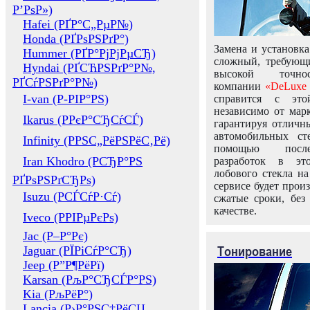
Р’РѕР»)
Hafei (РҐР°С„РµР№)
Honda (РҐРѕРЅРґР°)
Замена и установка
Hummer (РҐР°РјРјРµСЂ)
сложный, требующ
Hyndai (РҐСЋРЅРґР°Р№,
высокой точно
РҐСѓРЅРґР°Р№)
компании
«DeLuxe 
I-van (Р-РІР°РЅ)
справится с это
независимо от марк
Ikarus (РРєР°СЂСѓСЃ)
гарантируя отличны
автомобильных ст
Infinity (РРЅС„РёРЅРёС‚Рё)
помощью посл
Iran Khodro (РСЂР°РЅ
разработок в эт
лобового стекла н
РҐРѕРЅРґСЂРѕ)
сервисе будет прои
Isuzu (РСЃСѓР·Сѓ)
сжатые сроки, без
качестве.
Iveco (РРІРµРєРѕ)
Jac (Р–Р°Рє)
Тонирование
Jaguar (РЇРіСѓР°СЂ)
Jeep (Р”Р¶РёРї)
Karsan (РљР°СЂСЃР°РЅ)
Kia (РљРёР°)
Lancia (Р›Р°РЅС‡РёСЏ,