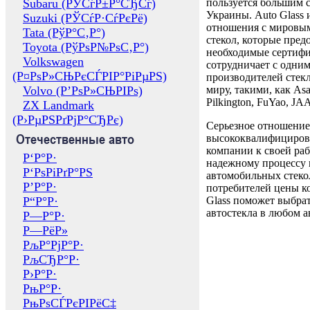
Subaru (РЎСѓР±Р°СЂСѓ)
пользуется большим 
Украины. Auto Glass
Suzuki (РЎСѓР·СѓРєРё)
отношения с мировы
Tata (РўР°С‚Р°)
стекол, которые пред
Toyota (РўРѕР№РѕС‚Р°)
необходимые сертиф
Volkswagen
сотрудничает с одни
(Р¤РѕР»СЊРєСЃРІР°РіРµРЅ)
производителей стекл
Volvo (Р’РѕР»СЊРІРѕ)
миру, такими, как Asa
Pilkington, FuYao, 
ZX Landmark
(Р›РµРЅРґРјР°СЂРє)
Серьезное отношение
Отечественные авто
высококвалифициров
компании к своей раб
Р‘Р°Р·
надежному процессу 
Р‘РѕРіРґР°РЅ
автомобильных стекол
Р’Р°Р·
потребителей цены к
Р“Р°Р·
Glass поможет выбрат
автостекла в любом а
Р—Р°Р·
Р—РёР»
РљР°РјР°Р·
РљСЂР°Р·
Р›Р°Р·
РњР°Р·
РњРѕСЃРєРІРёС‡