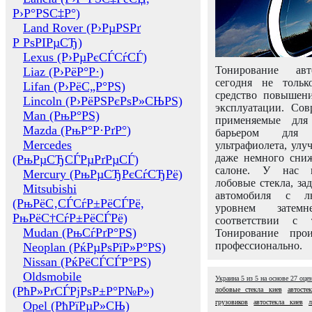
Р›Р°РЅС‡Р°)
Land Rover (Р›РµРЅРґ
Р РѕРІРµСЂ)
Lexus (Р›РµРєСЃСѓСЃ)
Тонирование авт
Liaz (Р›РёР°Р·)
сегодня не толь
Lifan (Р›РёС„Р°РЅ)
средство повышени
Lincoln (Р›РёРЅРєРѕР»СЊРЅ)
эксплуатации. Сов
Man (РњР°РЅ)
применяемые для
Mazda (РњР°Р·РґР°)
барьером для 
Mercedes
ультрафиолета, ул
даже немного сни
(РњРµСЂСЃРµРґРµСЃ)
салоне. У нас м
Mercury (РњРµСЂРєСѓСЂРё)
лобовые стекла, за
Mitsubishi
автомобиля с л
(РњРёС‚СЃСѓР±РёСЃРё,
уровнем затем
РњРёС†СѓР±РёСЃРё)
соответствии с 
Mudan (РњСѓРґР°РЅ)
Тонирование про
профессионально.
Neoplan (РќРµРѕРїР»Р°РЅ)
Nissan (РќРёСЃСЃР°РЅ)
Oldsmobile
Украина
5
из
5
на основе
27
оце
(РћР»РґСЃРјРѕР±Р°Р№Р»)
лобовые стекла киев
автосте
грузовиков
автостекла киев
л
Opel (РћРїРµР»СЊ)