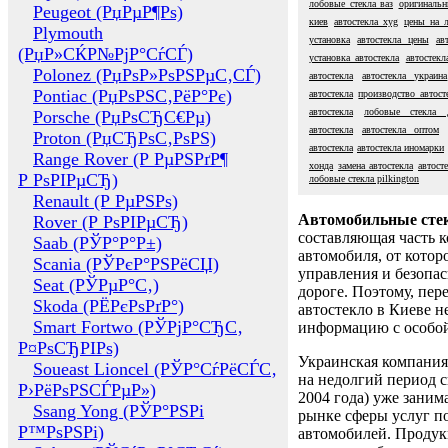
лобовые стекла ваз
оригинальн
Peugeot (РџРµР¶Рѕ)
киев
автостекла xyg
цены на л
Plymouth
установка
автостекла цены
ав
(РџР»СЌР№РјР°СѓСЃ)
установка автостекла
автостекл
Polonez (РџРѕР»РѕРЅРµС‚СЃ)
автостекла
автостекла украина
Pontiac (РџРѕРЅС‚РёР°Рє)
автостекла
производство автост
автостекла
лобовые стекла 
Porsche (РџРѕСЂС€Рµ)
автостекла
автостекла оптом
Proton (РџСЂРѕС‚РѕРЅ)
автостекла
автостекла иномарки
Range Rover (Р РµРЅРґР¶
хонда
замена автостекла
автост
Р РѕРІРµСЂ)
лобовые стекла pilkington
Renault (Р РµРЅРѕ)
Автомобильные сте
Rover (Р РѕРІРµСЂ)
составляющая часть 
Saab (РЎР°Р°Р±)
автомобиля, от котор
Scania (РЎРєР°РЅРёСЏ)
управления и безопа
Seat (РЎРµР°С‚)
дороге. Поэтому, пере
Skoda (РЁРєРѕРґР°)
автостекло в Киеве н
Smart Fortwo (РЎРјР°СЂС‚
информацию с особо
Р¤РѕСЂРІРѕ)
Украинская компания 
Soueast Lioncel (РЎР°СѓРёСЃС‚
на недолгий период с
Р›РёРѕРЅСЃРµР»)
2004 года) уже заним
Ssang Yong (РЎР°РЅРі
рынке сферы услуг п
Р™РѕРЅРі)
автомобилей. Проду