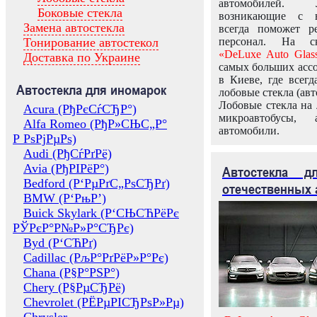
автомобилей.
Боковые стекла
возникающие с в
Замена автостекла
всегда поможет 
Тонирование автостекол
персонал. На ск
«DeLuxe Auto Glas
Доставка по Украине
самых больших ассо
в Киеве, где всег
Автостекла для иномарок
лобовые стекла (авт
Лобовые стекла на 
Acura (РђРєСѓСЂР°)
микроавтобусы, 
Alfa Romeo (РђР»СЊС„Р°
автомобили.
Р РѕРјРµРѕ)
Audi (РђСѓРґРё)
Avia (РђРІРёР°)
Автостекла 
Bedford (Р‘РµРґС„РѕСЂРґ)
отечественных 
BMW (Р‘РњР’)
Buick Skylark (Р‘СЊСЋРёРє
РЎРєР°Р№Р»Р°СЂРє)
Byd (Р‘СЋРґ)
Cadillac (РљР°РґРёР»Р°Рє)
Chana (Р§Р°РЅР°)
Chery (Р§РµСЂРё)
Chevrolet (РЁРµРІСЂРѕР»Рµ)