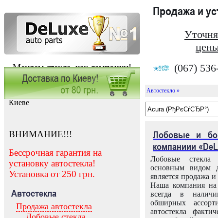
Продажа и у
Уточня
цены
(067) 536
Меняем стекла, как лампочки!
Автостекло »
Заказать установку автостекла в
Киеве
ВНИМАНИЕ!!!
Лобовые и бо
компаниии «DeL
Бессрочная гарантия на
Лобовые стекла
установку автостекла!
основным видом д
Установка от 250 грн.
является продажа и 
Наша компания на 
Автостекла
всегда в налич
обширных ассорт
Продажа автостекла
автостекла факти
Лобовые стекла