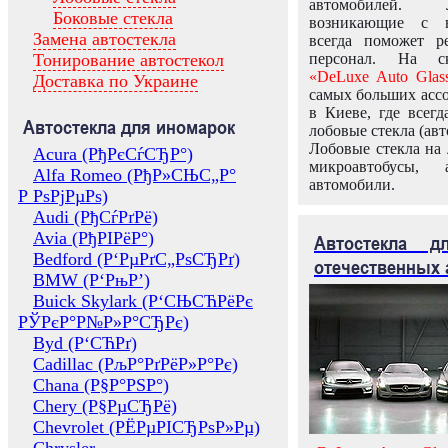
автомобилей.
Боковые стекла
возникающие с в
Замена автостекла
всегда поможет 
Тонирование автостекол
персонал. На ск
«DeLuxe Auto Glas
Доставка по Украине
самых больших ассо
в Киеве, где всег
Автостекла для иномарок
лобовые стекла (авт
Лобовые стекла на 
Acura (РђРєСѓСЂР°)
микроавтобусы, 
Alfa Romeo (РђР»СЊС„Р°
автомобили.
Р РѕРјРµРѕ)
Audi (РђСѓРґРё)
Avia (РђРІРёР°)
Автостекла 
Bedford (Р‘РµРґС„РѕСЂРґ)
отечественных 
BMW (Р‘РњР’)
Buick Skylark (Р‘СЊСЋРёРє
РЎРєР°Р№Р»Р°СЂРє)
Byd (Р‘СЋРґ)
Cadillac (РљР°РґРёР»Р°Рє)
Chana (Р§Р°РЅР°)
Chery (Р§РµСЂРё)
Chevrolet (РЁРµРІСЂРѕР»Рµ)