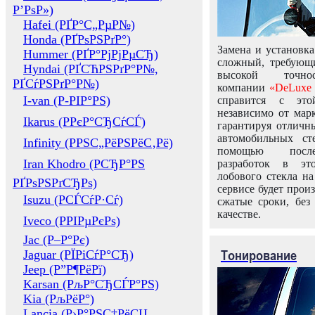
Р’РѕР»)
Hafei (РҐР°С„РµР№)
Honda (РҐРѕРЅРґР°)
Замена и установка
Hummer (РҐР°РјРјРµСЂ)
сложный, требующ
Hyndai (РҐСЋРЅРґР°Р№,
высокой точно
РҐСѓРЅРґР°Р№)
компании
«DeLuxe 
I-van (Р-РІР°РЅ)
справится с это
независимо от марк
Ikarus (РРєР°СЂСѓСЃ)
гарантируя отличны
автомобильных ст
Infinity (РРЅС„РёРЅРёС‚Рё)
помощью посл
Iran Khodro (РСЂР°РЅ
разработок в эт
лобового стекла н
РҐРѕРЅРґСЂРѕ)
сервисе будет прои
Isuzu (РСЃСѓР·Сѓ)
сжатые сроки, без
качестве.
Iveco (РРІРµРєРѕ)
Jac (Р–Р°Рє)
Тонирование
Jaguar (РЇРіСѓР°СЂ)
Jeep (Р”Р¶РёРї)
Karsan (РљР°СЂСЃР°РЅ)
Kia (РљРёР°)
Lancia (Р›Р°РЅС‡РёСЏ,