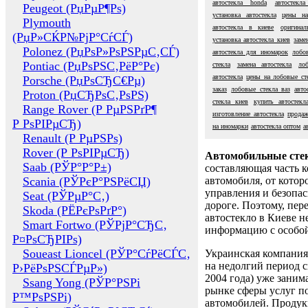
автостекла honda
автостекл
Peugeot (РџРµР¶Рѕ)
установка автостекла
цены на
Plymouth
автостекла в киеве
оригинал
(РџР»СЌР№РјР°СѓСЃ)
установка автостекла киев
заме
Polonez (РџРѕР»РѕРЅРµС‚СЃ)
автостекла для иномарок
лобо
Pontiac (РџРѕРЅС‚РёР°Рє)
стекла
замена автостекла
ло
автостекла
цены на лобовые ст
Porsche (РџРѕСЂС€Рµ)
заказ
лобовые стекла ваз
авто
Proton (РџСЂРѕС‚РѕРЅ)
стекла киев
купить автостекл
Range Rover (Р РµРЅРґР¶
изготовление автостекла
продаж
Р РѕРІРµСЂ)
на иномарки
автостекла оптом
а
Renault (Р РµРЅРѕ)
Rover (Р РѕРІРµСЂ)
Автомобильные сте
Saab (РЎР°Р°Р±)
составляющая часть 
Scania (РЎРєР°РЅРёСЏ)
автомобиля, от котор
управления и безопа
Seat (РЎРµР°С‚)
дороге. Поэтому, пере
Skoda (РЁРєРѕРґР°)
автостекло в Киеве н
Smart Fortwo (РЎРјР°СЂС‚
информацию с особо
Р¤РѕСЂРІРѕ)
Soueast Lioncel (РЎР°СѓРёСЃС‚
Украинская компания 
на недолгий период с
Р›РёРѕРЅСЃРµР»)
2004 года) уже заним
Ssang Yong (РЎР°РЅРі
рынке сферы услуг п
Р™РѕРЅРі)
автомобилей. Проду