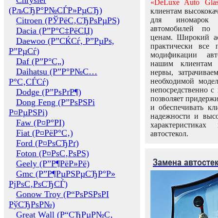
Chrysler
«DeLuxe Auto Glas
(РљСЂР°Р№СЃР»РµСЂ)
клиентам высококач
Citroen (РЎРёС‚СЂРѕРµРЅ)
для иномарок 
автомобилей по
Dacia (Р”Р°С‡РёСЏ)
ценам. Широкий ас
Daewoo (Р”СЌСѓ, Р”РµРѕ,
практически все 
Р”РµСѓ)
модификации авт
Daf (Р”Р°С„)
нашим клиентам 
Daihatsu (Р”Р°Р№С…
нервы, затрачивае
Р°С‚СЃСѓ)
необходимой моде
непосредственно с 
Dodge (Р”РѕРґР¶)
позволяет придержи
Dong Feng (Р”РѕРЅРі
и обеспечивать кл
Р¤РµРЅРі)
надежности и высо
Faw (Р¤Р°РІ)
характеристиках
Fiat (Р¤РёР°С‚)
автостекол.
Ford (Р¤РѕСЂРґ)
Foton (Р¤РѕС‚РѕРЅ)
Замена автосте
Geely (Р”Р¶РёР»Рё)
Gmc (Р”Р¶РµРЅРµСЂР°Р»
РјРѕС‚РѕСЂСЃ)
Gonow Troy (Р“РѕРЅРѕРІ
РўСЂРѕР№)
Great Wall (Р“СЂРµР№С‚