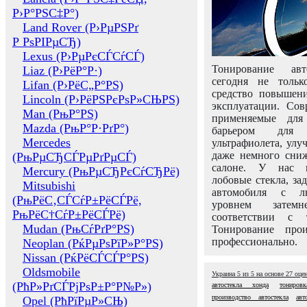
Р›Р°РЅС‡Р°)
Land Rover (Р›РµРЅРґ
Р РѕРІРµСЂ)
Lexus (Р›РµРєСЃСѓСЃ)
Тонирование авт
Liaz (Р›РёР°Р·)
сегодня не толь
Lifan (Р›РёС„Р°РЅ)
средство повышени
Lincoln (Р›РёРЅРєРѕР»СЊРЅ)
эксплуатации. Сов
Man (РњР°РЅ)
применяемые для
Mazda (РњР°Р·РґР°)
барьером для 
Mercedes
ультрафиолета, ул
даже немного сни
(РњРµСЂСЃРµРґРµСЃ)
салоне. У нас м
Mercury (РњРµСЂРєСѓСЂРё)
лобовые стекла, за
Mitsubishi
автомобиля с л
(РњРёС‚СЃСѓР±РёСЃРё,
уровнем затем
РњРёС†СѓР±РёСЃРё)
соответствии с 
Mudan (РњСѓРґР°РЅ)
Тонирование про
профессионально.
Neoplan (РќРµРѕРїР»Р°РЅ)
Nissan (РќРёСЃСЃР°РЅ)
Oldsmobile
Украина
5
из
5
на основе
27
оце
(РћР»РґСЃРјРѕР±Р°Р№Р»)
автостекла хонда
тониров
производство автостекла
авт
Opel (РћРїРµР»СЊ)