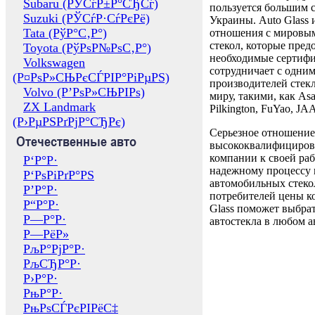
Subaru (РЎСѓР±Р°СЂСѓ)
пользуется большим 
Suzuki (РЎСѓР·СѓРєРё)
Украины. Auto Glass
Tata (РўР°С‚Р°)
отношения с мировы
стекол, которые пред
Toyota (РўРѕР№РѕС‚Р°)
необходимые сертиф
Volkswagen
сотрудничает с одни
(Р¤РѕР»СЊРєСЃРІР°РіРµРЅ)
производителей стекл
Volvo (Р’РѕР»СЊРІРѕ)
миру, такими, как Asa
ZX Landmark
Pilkington, FuYao, 
(Р›РµРЅРґРјР°СЂРє)
Серьезное отношение
Отечественные авто
высококвалифициров
компании к своей раб
Р‘Р°Р·
надежному процессу 
Р‘РѕРіРґР°РЅ
автомобильных стекол
Р’Р°Р·
потребителей цены к
Р“Р°Р·
Glass поможет выбрат
Р—Р°Р·
автостекла в любом а
Р—РёР»
РљР°РјР°Р·
РљСЂР°Р·
Р›Р°Р·
РњР°Р·
РњРѕСЃРєРІРёС‡