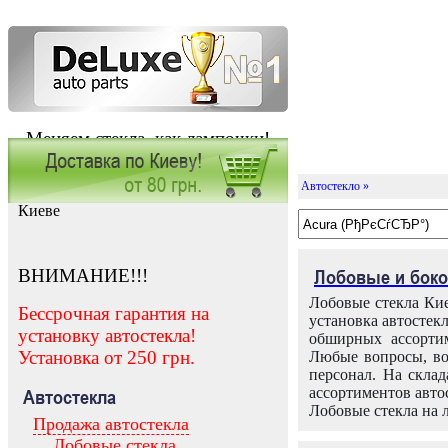
Меняем стекла, как лампочки!
Автостекло »
Заказать установку автостекла в
Киеве
ВНИМАНИЕ!!!
Лобовые и боко
Лобовые стекла Кие
Бессрочная гарантия на
установка автостек
установку автостекла!
обширных ассортим
Установка от 250 грн.
Любые вопросы, во
персонал. На скла
ассортиментов автос
Автостекла
Лобовые стекла на 
Продажа автостекла
Лобовые стекла