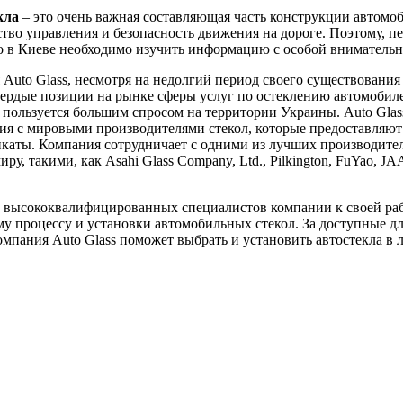
кла
– это очень важная составляющая часть конструкции автомоб
ство управления и безопасность движения на дороге. Поэтому, пе
ло в Киеве необходимо изучить информацию с особой вниматель
Auto Glass, несмотря на недолгий период своего существования 
вердые позиции на рынке сферы услуг по остеклению автомобил
пользуется большим спросом на территории Украины. Auto Glas
я с мировыми производителями стекол, которые предоставляют
каты. Компания сотрудничает с одними из лучших производител
ру, такими, как Asahi Glass Company, Ltd., Pilkington, FuYao, J
 высококвалифицированных специалистов компании к своей ра
у процессу и установки автомобильных стекол. За доступные д
мпания Auto Glass поможет выбрать и установить автостекла в