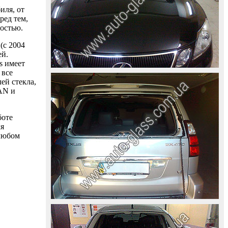
иля, от
ред тем,
ностью.
(с 2004
ей.
s имеет
 все
ей стекла,
AAN и
боте
ля
 любом