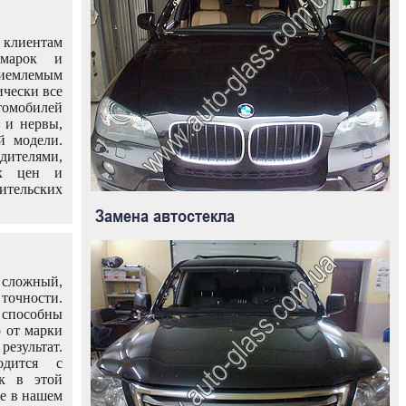
клиентам
омарок и
иемлемым
ически все
омобилей
 и нервы,
й модели.
дителями,
ых цен и
тельских
Замена автостекла
 сложный,
очности.
способны
о от марки
езультат.
одится с
к в этой
ле в нашем