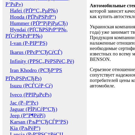
Р’РѕР»)
Автомобильные сте
Hafei (РҐР°С„РµР№)
которой зависит каче
Honda (РҐРѕРЅРґР°)
как купить автостек
Hummer (РҐР°РјРјРµСЂ)
Украинская компания 
Hyndai (РҐСЋРЅРґР°Р№,
года) уже занимает т
РҐСѓРЅРґР°Р№)
Продукция компании 
I-van (Р-РІР°РЅ)
налаженные отношени
необходимые сертифи
Ikarus (РРєР°СЂСѓСЃ)
известных по всему ми
BENSON.
Infinity (РРЅС„РёРЅРёС‚Рё)
Серьезное отношение
Iran Khodro (РСЂР°РЅ
сопутствует надежном
РҐРѕРЅРґСЂРѕ)
потребителей цены ко
Isuzu (РСЃСѓР·Сѓ)
автомобиле.
Iveco (РРІРµРєРѕ)
Jac (Р–Р°Рє)
Jaguar (РЇРіСѓР°СЂ)
Jeep (Р”Р¶РёРї)
Karsan (РљР°СЂСЃР°РЅ)
Kia (РљРёР°)
Lancia (Р›Р°РЅС‡РёСЏ,