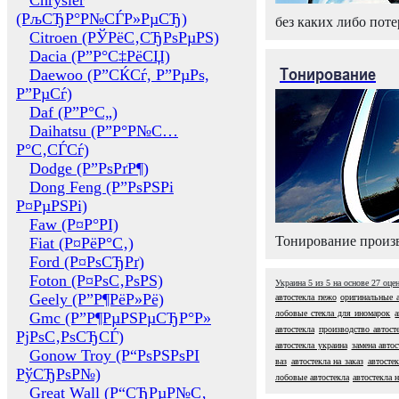
Chrysler
(РљСЂР°Р№СЃР»РµСЂ)
без каких либо поте
Citroen (РЎРёС‚СЂРѕРµРЅ)
Dacia (Р”Р°С‡РёСЏ)
Тонирование
Daewoo (Р”СЌСѓ, Р”РµРѕ,
Р”РµСѓ)
Daf (Р”Р°С„)
Daihatsu (Р”Р°Р№С…
Р°С‚СЃСѓ)
Dodge (Р”РѕРґР¶)
Dong Feng (Р”РѕРЅРі
Р¤РµРЅРі)
Faw (Р¤Р°РІ)
Тонирование произв
Fiat (Р¤РёР°С‚)
Ford (Р¤РѕСЂРґ)
Foton (Р¤РѕС‚РѕРЅ)
Украина
5
из
5
на основе
27
оце
Geely (Р”Р¶РёР»Рё)
автостекла пежо
оригинальные а
лобовые стекла для иномарок
а
Gmc (Р”Р¶РµРЅРµСЂР°Р»
автостекла
производство автост
РјРѕС‚РѕСЂСЃ)
автостекла украина
замена автос
Gonow Troy (Р“РѕРЅРѕРІ
ваз
автостекла на заказ
автосте
РўСЂРѕР№)
лобовые автостекла
автостекла 
Great Wall (Р“СЂРµР№С‚