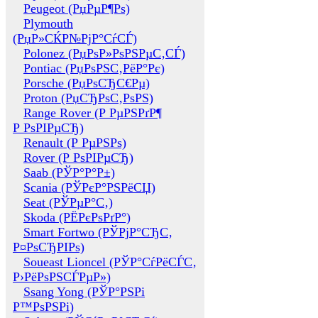
Peugeot (РџРµР¶Рѕ)
Plymouth
(РџР»СЌР№РјР°СѓСЃ)
Polonez (РџРѕР»РѕРЅРµС‚СЃ)
Pontiac (РџРѕРЅС‚РёР°Рє)
Porsche (РџРѕСЂС€Рµ)
Proton (РџСЂРѕС‚РѕРЅ)
Range Rover (Р РµРЅРґР¶
Р РѕРІРµСЂ)
Renault (Р РµРЅРѕ)
Rover (Р РѕРІРµСЂ)
Saab (РЎР°Р°Р±)
Scania (РЎРєР°РЅРёСЏ)
Seat (РЎРµР°С‚)
Skoda (РЁРєРѕРґР°)
Smart Fortwo (РЎРјР°СЂС‚
Р¤РѕСЂРІРѕ)
Soueast Lioncel (РЎР°СѓРёСЃС‚
Р›РёРѕРЅСЃРµР»)
Ssang Yong (РЎР°РЅРі
Р™РѕРЅРі)