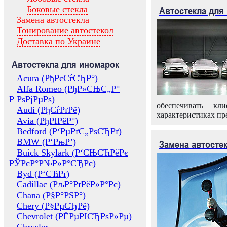
Боковые стекла
Автостекла для
Замена автостекла
Тонирование автостекол
Доставка по Украине
Автостекла для иномарок
Acura (РђРєСѓСЂР°)
Alfa Romeo (РђР»СЊС„Р°
Р РѕРјРµРѕ)
обеспечивать кл
Audi (РђСѓРґРё)
характеристиках пр
Avia (РђРІРёР°)
Bedford (Р‘РµРґС„РѕСЂРґ)
BMW (Р‘РњР’)
Замена автосте
Buick Skylark (Р‘СЊСЋРёРє
РЎРєР°Р№Р»Р°СЂРє)
Byd (Р‘СЋРґ)
Cadillac (РљР°РґРёР»Р°Рє)
Chana (Р§Р°РЅР°)
Chery (Р§РµСЂРё)
Chevrolet (РЁРµРІСЂРѕР»Рµ)