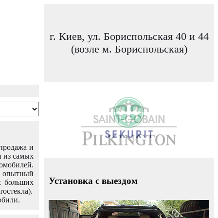
г. Киев, ул. Бориспольская 40 и 44
(возле м. Бориспольская)
 продажа и
н из самых
омобилей.
ш опытный
Установка с выездом
х больших
тостекла).
обили.