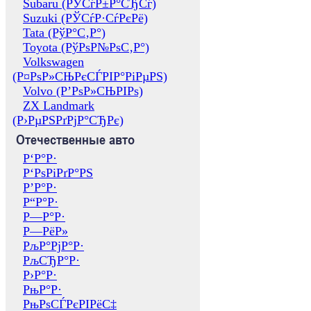
Subaru (РЎСѓР±Р°СЂСѓ)
Suzuki (РЎСѓР·СѓРєРё)
Tata (РўР°С‚Р°)
Toyota (РўРѕР№РѕС‚Р°)
Volkswagen
(Р¤РѕР»СЊРєСЃРІР°РіРµРЅ)
Volvo (Р’РѕР»СЊРІРѕ)
ZX Landmark
(Р›РµРЅРґРјР°СЂРє)
Отечественные авто
Р‘Р°Р·
Р‘РѕРіРґР°РЅ
Р’Р°Р·
Р“Р°Р·
Р—Р°Р·
Р—РёР»
РљР°РјР°Р·
РљСЂР°Р·
Р›Р°Р·
РњР°Р·
РњРѕСЃРєРІРёС‡