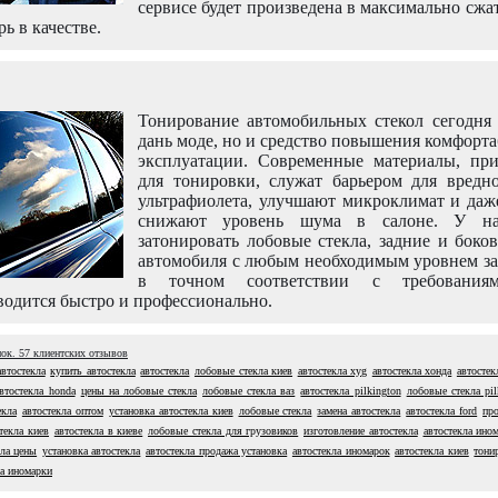
сервисе будет произведена в максимально сжа
рь в качестве.
Тонирование автомобильных стекол сегодня 
дань моде, но и средство повышения комфорт
эксплуатации. Современные материалы, пр
для тонировки, служат барьером для вредно
ультрафиолета, улучшают микроклимат и даж
снижают уровень шума в салоне. У н
затонировать лобовые стекла, задние и боко
автомобиля с любым необходимым уровнем за
в точном соответствии с требовани
одится быстро и профессионально.
нок.
57
клиентских отзывов
втостекла
купить автостекла
автостекла
лобовые стекла киев
автостекла xyg
автостекла хонда
автостек
втостекла honda
цены на лобовые стекла
лобовые стекла ваз
автостекла pilkington
лобовые стекла pil
екла
автостекла оптом
установка автостекла киев
лобовые стекла
замена автостекла
автостекла ford
про
текла киев
автостекла в киеве
лобовые стекла для грузовиков
изготовление автостекла
автостекла ино
кла цены
установка автостекла
автостекла продажа установка
автостекла иномарок
автостекла киев
тони
на иномарки