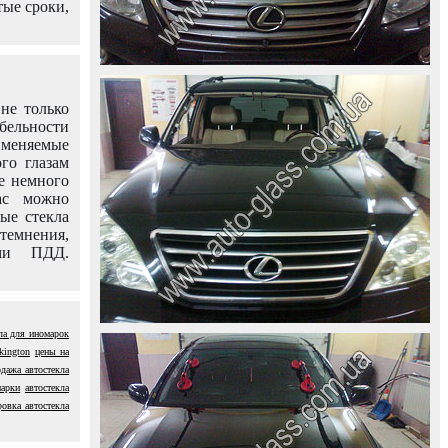
тые сроки,
не только
абельности
именяемые
го глазам
е немного
ас можно
вые стекла
темнения,
ями ПДД.
ла для иномарок
kington
цены на
дажа автостекла
марки
автостекла
ровка автостекла