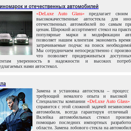
 иномарок и отечественных автомобилей
«DeLuxe Auto Glass»
предлагает своим 
высококачественные автостекла для ин
отечественных автомобилей по самым пр
ценам. Широкий ассортимент стекол на практ
популярные марки и модификации авт
позволяет нашим клиентам экономить время
затрачиваемые подчас на поиск необходимо
Мы сотрудничаем непосредственно с произво
что позволяет придерживаться доступн
иентам уверенность в надежности и высоких потреби
едлагаемых нами автостекол.
кла
Замена и установка автостекла – процесс
требующий немалого опыта и высокой т
Специалисты компании
«DeLuxe Auto Glass»
справится с этой сложной задачей независим
автомобиля, всегда гарантируя отличный р
Вклейка автомобильных стекол произв
помощью последних импортных разработо
области. Замена лобового стекла на автомоби