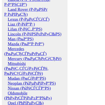
Р›Р°РЅС‡Р°)
Land Rover (Р›РµРЅРґ
Р РѕРІРµСЂ)
Lexus (Р›РµРєСЃСѓСЃ)
Liaz (Р›РёР°Р·)
Lifan (Р›РёС„Р°РЅ)
Lincoln (Р›РёРЅРєРѕР»СЊРЅ)
Man (РњР°РЅ)
Mazda (РњР°Р·РґР°)
Mercedes
(РњРµСЂСЃРµРґРµСЃ)
Mercury (РњРµСЂРєСѓСЂРё)
Mitsubishi
(РњРёС‚СЃСѓР±РёСЃРё,
РњРёС†СѓР±РёСЃРё)
Mudan (РњСѓРґР°РЅ)
Neoplan (РќРµРѕРїР»Р°РЅ)
Nissan (РќРёСЃСЃР°РЅ)
Oldsmobile
(РћР»РґСЃРјРѕР±Р°Р№Р»)
Opel (РћРїРµР»СЊ)