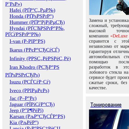
Р’РѕР»)
Hafei (РҐР°С„РµР№)
Honda (РҐРѕРЅРґР°)
Замена и установка
Hummer (РҐР°РјРјРµСЂ)
сложный, требующ
Hyndai (РҐСЋРЅРґР°Р№,
высокой точно
РҐСѓРЅРґР°Р№)
компании
«DeLuxe 
I-van (Р-РІР°РЅ)
справится с это
независимо от марк
Ikarus (РРєР°СЂСѓСЃ)
гарантируя отличны
автомобильных ст
Infinity (РРЅС„РёРЅРёС‚Рё)
помощью посл
Iran Khodro (РСЂР°РЅ
разработок в эт
лобового стекла н
РҐРѕРЅРґСЂРѕ)
сервисе будет прои
Isuzu (РСЃСѓР·Сѓ)
сжатые сроки, без
качестве.
Iveco (РРІРµРєРѕ)
Jac (Р–Р°Рє)
Тонирование
Jaguar (РЇРіСѓР°СЂ)
Jeep (Р”Р¶РёРї)
Karsan (РљР°СЂСЃР°РЅ)
Kia (РљРёР°)
Lancia (Р›Р°РЅС‡РёСЏ,