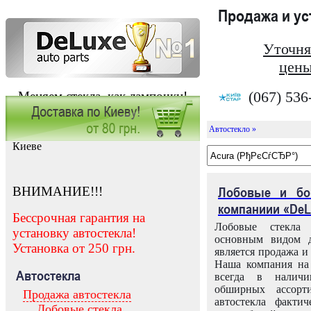
Продажа и у
Уточня
цены
(067) 536
Меняем стекла, как лампочки!
Автостекло »
Заказать установку автостекла в
Киеве
ВНИМАНИЕ!!!
Лобовые и бо
компаниии «DeL
Бессрочная гарантия на
Лобовые стекла
установку автостекла!
основным видом д
Установка от 250 грн.
является продажа и 
Наша компания на 
Автостекла
всегда в налич
обширных ассорт
Продажа автостекла
автостекла факти
Лобовые стекла