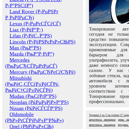
Р›Р°РЅС‡Р°)
Land Rover (Р›РµРЅРґ
Р РѕРІРµСЂ)
Lexus (Р›РµРєСЃСѓСЃ)
Тонирование авт
Liaz (Р›РёР°Р·)
сегодня не толь
Lifan (Р›РёС„Р°РЅ)
средство повышени
Lincoln (Р›РёРЅРєРѕР»СЊРЅ)
эксплуатации. Сов
Man (РњР°РЅ)
применяемые для
Mazda (РњР°Р·РґР°)
барьером для 
Mercedes
ультрафиолета, ул
даже немного сни
(РњРµСЂСЃРµРґРµСЃ)
салоне. У нас м
Mercury (РњРµСЂРєСѓСЂРё)
лобовые стекла, за
Mitsubishi
автомобиля с л
(РњРёС‚СЃСѓР±РёСЃРё,
уровнем затем
РњРёС†СѓР±РёСЃРё)
соответствии с 
Mudan (РњСѓРґР°РЅ)
Тонирование про
профессионально.
Neoplan (РќРµРѕРїР»Р°РЅ)
Nissan (РќРёСЃСЃР°РЅ)
Oldsmobile
Украина
5
из
5
на основе
27
оце
(РћР»РґСЃРјРѕР±Р°Р№Р»)
автостекла иномарки
цены на
автостекла иномарок
продажа 
Opel (РћРїРµР»СЊ)