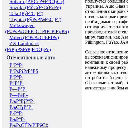
Subaru (РЎСѓР±Р°СЂСѓ)
пользуется большим 
Украины. Auto Glass
Suzuki (РЎСѓР·СѓРєРё)
отношения с мировы
Tata (РўР°С‚Р°)
стекол, которые пред
Toyota (РўРѕР№РѕС‚Р°)
необходимые сертиф
Volkswagen
сотрудничает с одни
(Р¤РѕР»СЊРєСЃРІР°РіРµРЅ)
производителей стекл
Volvo (Р’РѕР»СЊРІРѕ)
миру, такими, как Asa
Pilkington, FuYao, 
ZX Landmark
(Р›РµРЅРґРјР°СЂРє)
Серьезное отношение
Отечественные авто
высококвалифициров
компании к своей раб
Р‘Р°Р·
надежному процессу 
Р‘РѕРіРґР°РЅ
автомобильных стекол
Р’Р°Р·
потребителей цены к
Р“Р°Р·
Glass поможет выбрат
автостекла в любом а
Р—Р°Р·
Р—РёР»
РљР°РјР°Р·
РљСЂР°Р·
Р›Р°Р·
РњР°Р·
РњРѕСЃРєРІРёС‡