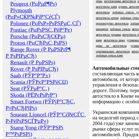
цены
изготовление автостекла
а
Peugeot (РџРµР¶Рѕ)
автостекла киев
купить автосте
Plymouth
автостекла
лобовые стекла д
(РџР»СЌР№РјР°СѓСЃ)
автостекла оптом
лобовые стек
Polonez (РџРѕР»РѕРЅРµС‚СЃ)
производство автостекла
лобовы
Pontiac (РџРѕРЅС‚РёР°Рє)
иномарок
лобовые стекла
автос
автостекла украина
автостекла 
Porsche (РџРѕСЂС€Рµ)
киев
автостекла пежо
установк
Proton (РџСЂРѕС‚РѕРЅ)
цены на автостекла
устан
Range Rover (Р РµРЅРґР¶
оригинальные автостекла
автос
Р РѕРІРµСЂ)
лобовые стекла киев
Renault (Р РµРЅРѕ)
Автомобильные сте
Rover (Р РѕРІРµСЂ)
составляющая часть 
Saab (РЎР°Р°Р±)
автомобиля, от котор
Scania (РЎРєР°РЅРёСЏ)
управления и безопа
Seat (РЎРµР°С‚)
дороге. Поэтому, пере
Skoda (РЁРєРѕРґР°)
автостекло в Киеве н
Smart Fortwo (РЎРјР°СЂС‚
информацию с особо
Р¤РѕСЂРІРѕ)
Украинская компания 
Soueast Lioncel (РЎР°СѓРёСЃС‚
на недолгий период с
Р›РёРѕРЅСЃРµР»)
2004 года) уже заним
Ssang Yong (РЎР°РЅРі
рынке сферы услуг п
Р™РѕРЅРі)
автомобилей. Проду