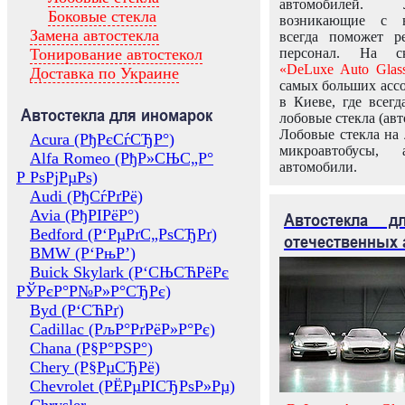
автомобилей.
Боковые стекла
возникающие с в
Замена автостекла
всегда поможет 
Тонирование автостекол
персонал. На ск
«DeLuxe Auto Glas
Доставка по Украине
самых больших ассо
в Киеве, где всег
Автостекла для иномарок
лобовые стекла (авт
Лобовые стекла на 
Acura (РђРєСѓСЂР°)
микроавтобусы, 
Alfa Romeo (РђР»СЊС„Р°
автомобили.
Р РѕРјРµРѕ)
Audi (РђСѓРґРё)
Avia (РђРІРёР°)
Автостекла 
Bedford (Р‘РµРґС„РѕСЂРґ)
отечественных 
BMW (Р‘РњР’)
Buick Skylark (Р‘СЊСЋРёРє
РЎРєР°Р№Р»Р°СЂРє)
Byd (Р‘СЋРґ)
Cadillac (РљР°РґРёР»Р°Рє)
Chana (Р§Р°РЅР°)
Chery (Р§РµСЂРё)
Chevrolet (РЁРµРІСЂРѕР»Рµ)