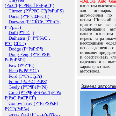
Chrysler
«DeLuxe Auto Glas
(РљСЂР°Р№СЃР»РµСЂ)
клиентам высококач
Citroen (РЎРёС‚СЂРѕРµРЅ)
для иномарок 
автомобилей по
Dacia (Р”Р°С‡РёСЏ)
ценам. Широкий ас
Daewoo (Р”СЌСѓ, Р”РµРѕ,
практически все 
Р”РµСѓ)
модификации авт
Daf (Р”Р°С„)
нашим клиентам 
Daihatsu (Р”Р°Р№С…
нервы, затрачивае
Р°С‚СЃСѓ)
необходимой моде
непосредственно с 
Dodge (Р”РѕРґР¶)
позволяет придержи
Dong Feng (Р”РѕРЅРі
и обеспечивать кл
Р¤РµРЅРі)
надежности и высо
Faw (Р¤Р°РІ)
характеристиках
Fiat (Р¤РёР°С‚)
автостекол.
Ford (Р¤РѕСЂРґ)
Foton (Р¤РѕС‚РѕРЅ)
Замена автосте
Geely (Р”Р¶РёР»Рё)
Gmc (Р”Р¶РµРЅРµСЂР°Р»
РјРѕС‚РѕСЂСЃ)
Gonow Troy (Р“РѕРЅРѕРІ
РўСЂРѕР№)
Great Wall (Р“СЂРµР№С‚