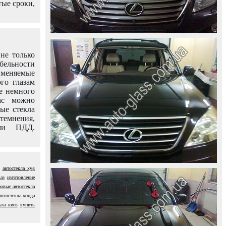
тые сроки,
не только
абельности
именяемые
го глазам
е немного
ас можно
вые стекла
темнения,
ями ПДД.
автостекла xyg
аз
изготовление
овые автостекла
автостекла хонда
кла киев
купить