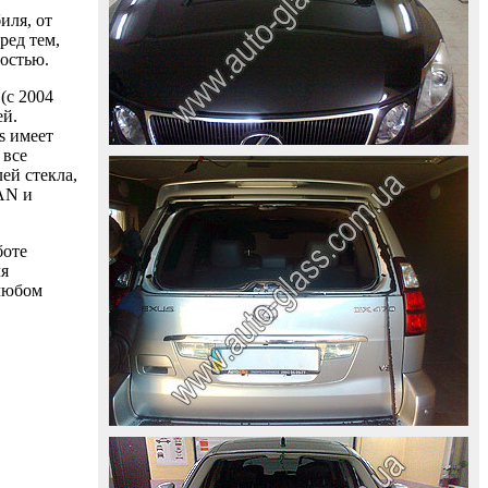
иля, от
ред тем,
ностью.
(с 2004
ей.
s имеет
 все
ей стекла,
AAN и
боте
ля
 любом