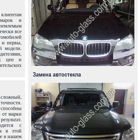
клиентам
омарок и
иемлемым
ически все
омобилей
 и нервы,
й модели.
дителями,
ых цен и
тельских
Замена автостекла
 сложный,
очности.
способны
о от марки
езультат.
одится с
к в этой
ле в нашем