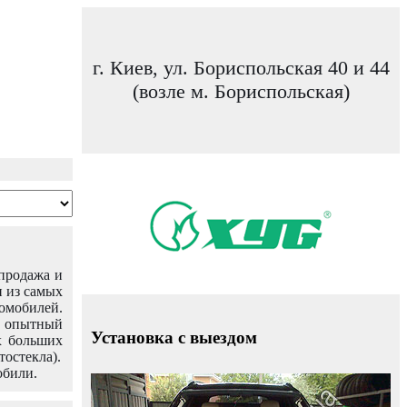
г. Киев, ул. Бориспольская 40 и 44
(возле м. Бориспольская)
 продажа и
н из самых
омобилей.
ш опытный
Установка с выездом
х больших
тостекла).
обили.