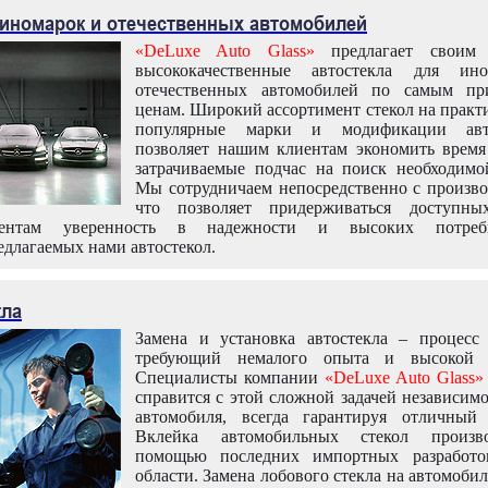
 иномарок и отечественных автомобилей
«DeLuxe Auto Glass»
предлагает своим 
высококачественные автостекла для ин
отечественных автомобилей по самым пр
ценам. Широкий ассортимент стекол на практ
популярные марки и модификации авт
позволяет нашим клиентам экономить время
затрачиваемые подчас на поиск необходимо
Мы сотрудничаем непосредственно с произво
что позволяет придерживаться доступн
иентам уверенность в надежности и высоких потреби
едлагаемых нами автостекол.
кла
Замена и установка автостекла – процесс
требующий немалого опыта и высокой т
Специалисты компании
«DeLuxe Auto Glass»
справится с этой сложной задачей независим
автомобиля, всегда гарантируя отличный р
Вклейка автомобильных стекол произв
помощью последних импортных разработо
области. Замена лобового стекла на автомоби