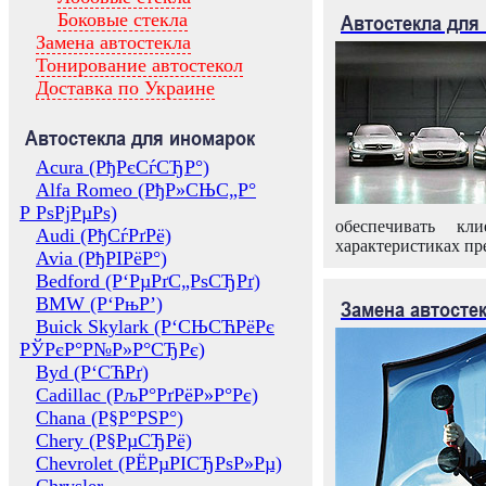
Боковые стекла
Автостекла для
Замена автостекла
Тонирование автостекол
Доставка по Украине
Автостекла для иномарок
Acura (РђРєСѓСЂР°)
Alfa Romeo (РђР»СЊС„Р°
Р РѕРјРµРѕ)
обеспечивать кл
Audi (РђСѓРґРё)
характеристиках пр
Avia (РђРІРёР°)
Bedford (Р‘РµРґС„РѕСЂРґ)
BMW (Р‘РњР’)
Замена автосте
Buick Skylark (Р‘СЊСЋРёРє
РЎРєР°Р№Р»Р°СЂРє)
Byd (Р‘СЋРґ)
Cadillac (РљР°РґРёР»Р°Рє)
Chana (Р§Р°РЅР°)
Chery (Р§РµСЂРё)
Chevrolet (РЁРµРІСЂРѕР»Рµ)