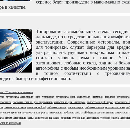
сервисе будет произведена в максимально сжа
рь в качестве.
Тонирование автомобильных стекол сегодня 
дань моде, но и средство повышения комфорт
эксплуатации. Современные материалы, пр
для тонировки, служат барьером для вредно
ультрафиолета, улучшают микроклимат и даж
снижают уровень шума в салоне. У н
затонировать лобовые стекла, задние и боко
автомобиля с любым необходимым уровнем за
в точном соответствии с требовани
одится быстро и профессионально.
нок.
57
клиентских отзывов
тво автостекла
автостекла киев
установка автостекла киев
автостекла иномарок
продажа автостекла
втостекла
лобовые стекла для грузовиков
автостекла для иномарок
автостекла pilkington
автостекла в
кла
замена автостекла
автостекла ford
лобовые стекла для иномарок
лобовые стекла
автостекла пежо
лоб
 в киеве
цены на автостекла
тонировка автостекла
лобовые стекла pilkington
оригинальные автостекла
кла оптом
автостекла цены
автостекла на заказ
лобовые стекла ваз
автостекла украина
замена автосте
остекла иномарки