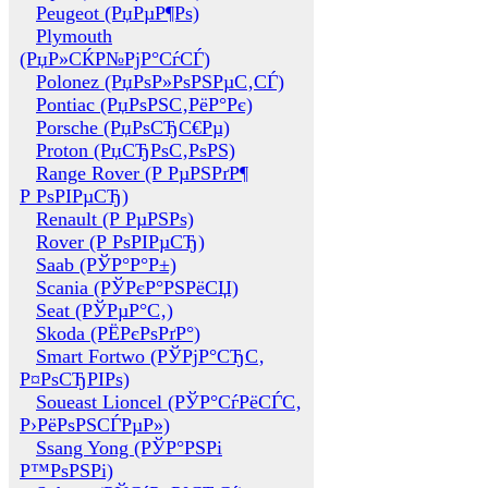
Peugeot (РџРµР¶Рѕ)
Plymouth
(РџР»СЌР№РјР°СѓСЃ)
Polonez (РџРѕР»РѕРЅРµС‚СЃ)
Pontiac (РџРѕРЅС‚РёР°Рє)
Porsche (РџРѕСЂС€Рµ)
Proton (РџСЂРѕС‚РѕРЅ)
Range Rover (Р РµРЅРґР¶
Р РѕРІРµСЂ)
Renault (Р РµРЅРѕ)
Rover (Р РѕРІРµСЂ)
Saab (РЎР°Р°Р±)
Scania (РЎРєР°РЅРёСЏ)
Seat (РЎРµР°С‚)
Skoda (РЁРєРѕРґР°)
Smart Fortwo (РЎРјР°СЂС‚
Р¤РѕСЂРІРѕ)
Soueast Lioncel (РЎР°СѓРёСЃС‚
Р›РёРѕРЅСЃРµР»)
Ssang Yong (РЎР°РЅРі
Р™РѕРЅРі)