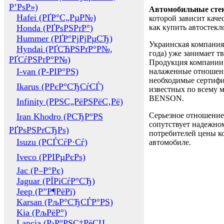
Р’РѕР»)
Автомобильные сте
Hafei (РҐР°С„РµР№)
которой зависит каче
Honda (РҐРѕРЅРґР°)
как купить автостек
Hummer (РҐР°РјРјРµСЂ)
Украинская компания 
Hyndai (РҐСЋРЅРґР°Р№,
года) уже занимает т
РҐСѓРЅРґР°Р№)
Продукция компании 
I-van (Р-РІР°РЅ)
налаженные отношени
необходимые сертифи
Ikarus (РРєР°СЂСѓСЃ)
известных по всему ми
BENSON.
Infinity (РРЅС„РёРЅРёС‚Рё)
Серьезное отношение
Iran Khodro (РСЂР°РЅ
сопутствует надежном
РҐРѕРЅРґСЂРѕ)
потребителей цены ко
Isuzu (РСЃСѓР·Сѓ)
автомобиле.
Iveco (РРІРµРєРѕ)
Jac (Р–Р°Рє)
Jaguar (РЇРіСѓР°СЂ)
Jeep (Р”Р¶РёРї)
Karsan (РљР°СЂСЃР°РЅ)
Kia (РљРёР°)
Lancia (Р›Р°РЅС‡РёСЏ,