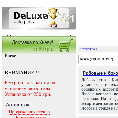
Меняем стекла, как лампочки!
Автостекло »
Заказать установку автостекла в
Киеве
ВНИМАНИЕ!!!
Лобовые и боко
Лобовые стекла Кие
Бессрочная гарантия на
установка автостек
установку автостекла!
обширных ассортим
Установка от 250 грн.
Любые вопросы, во
персонал. На скла
ассортиментов автос
Автостекла
Лобовые стекла на 
Продажа автостекла
Лобовые стекла