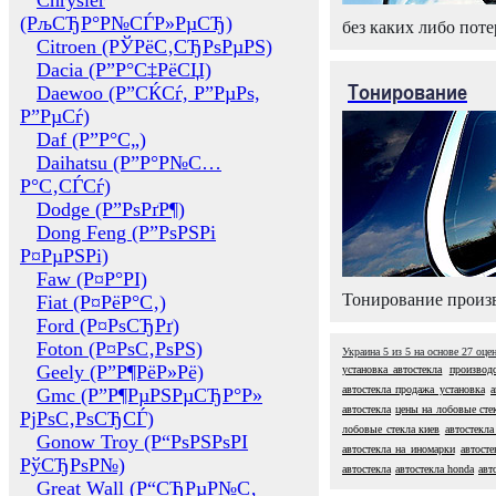
Chrysler
(РљСЂР°Р№СЃР»РµСЂ)
без каких либо поте
Citroen (РЎРёС‚СЂРѕРµРЅ)
Dacia (Р”Р°С‡РёСЏ)
Тонирование
Daewoo (Р”СЌСѓ, Р”РµРѕ,
Р”РµСѓ)
Daf (Р”Р°С„)
Daihatsu (Р”Р°Р№С…
Р°С‚СЃСѓ)
Dodge (Р”РѕРґР¶)
Dong Feng (Р”РѕРЅРі
Р¤РµРЅРі)
Faw (Р¤Р°РІ)
Тонирование произв
Fiat (Р¤РёР°С‚)
Ford (Р¤РѕСЂРґ)
Foton (Р¤РѕС‚РѕРЅ)
Украина
5
из
5
на основе
27
оце
Geely (Р”Р¶РёР»Рё)
установка автостекла
производс
автостекла продажа установка
а
Gmc (Р”Р¶РµРЅРµСЂР°Р»
автостекла
цены на лобовые сте
РјРѕС‚РѕСЂСЃ)
лобовые стекла киев
автостекла
Gonow Troy (Р“РѕРЅРѕРІ
автостекла на иномарки
автосте
РўСЂРѕР№)
автостекла
автостекла honda
авт
Great Wall (Р“СЂРµР№С‚