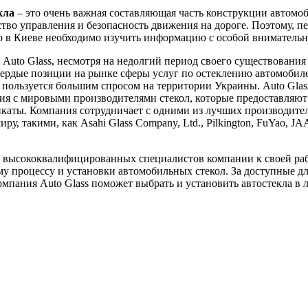
кла
– это очень важная составляющая часть конструкции автомоб
ство управления и безопасность движения на дороге. Поэтому, пе
ло в Киеве необходимо изучить информацию с особой вниматель
Auto Glass, несмотря на недолгий период своего существования 
вердые позиции на рынке сферы услуг по остеклению автомобил
пользуется большим спросом на территории Украины. Auto Glas
я с мировыми производителями стекол, которые предоставляют
каты. Компания сотрудничает с одними из лучших производител
ру, такими, как Asahi Glass Company, Ltd., Pilkington, FuYao, J
 высококвалифицированных специалистов компании к своей ра
у процессу и установки автомобильных стекол. За доступные д
мпания Auto Glass поможет выбрать и установить автостекла в