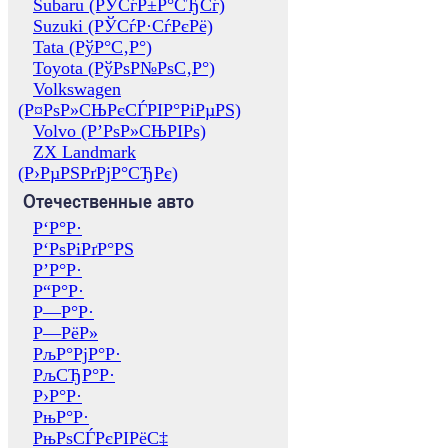
Subaru (РЎСѓР±Р°СЂСѓ)
Suzuki (РЎСѓР·СѓРєРё)
Tata (РўР°С‚Р°)
Toyota (РўРѕР№РѕС‚Р°)
Volkswagen
(Р¤РѕР»СЊРєСЃРІР°РіРµРЅ)
Volvo (Р’РѕР»СЊРІРѕ)
ZX Landmark
(Р›РµРЅРґРјР°СЂРє)
Отечественные авто
Р‘Р°Р·
Р‘РѕРіРґР°РЅ
Р’Р°Р·
Р“Р°Р·
Р—Р°Р·
Р—РёР»
РљР°РјР°Р·
РљСЂР°Р·
Р›Р°Р·
РњР°Р·
РњРѕСЃРєРІРёС‡