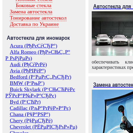
Боковые стекла
Автостекла для
Замена автостекла
Тонирование автостекол
Доставка по Украине
Автостекла для иномарок
Acura (РђРєСѓСЂР°)
Alfa Romeo (РђР»СЊС„Р°
Р РѕРјРµРѕ)
обеспечивать кл
Audi (РђСѓРґРё)
характеристиках пр
Avia (РђРІРёР°)
Bedford (Р‘РµРґС„РѕСЂРґ)
BMW (Р‘РњР’)
Замена автосте
Buick Skylark (Р‘СЊСЋРёРє
РЎРєР°Р№Р»Р°СЂРє)
Byd (Р‘СЋРґ)
Cadillac (РљР°РґРёР»Р°Рє)
Chana (Р§Р°РЅР°)
Chery (Р§РµСЂРё)
Chevrolet (РЁРµРІСЂРѕР»Рµ)