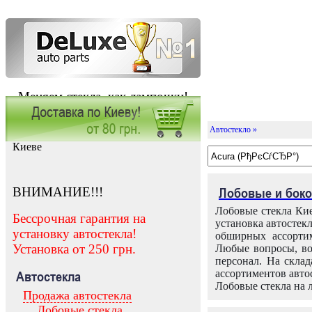
Меняем стекла, как лампочки!
Автостекло »
Заказать установку автостекла в
Киеве
ВНИМАНИЕ!!!
Лобовые и боко
Лобовые стекла Кие
Бессрочная гарантия на
установка автостек
установку автостекла!
обширных ассортим
Установка от 250 грн.
Любые вопросы, во
персонал. На скла
ассортиментов автос
Автостекла
Лобовые стекла на 
Продажа автостекла
Лобовые стекла