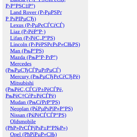
Р›Р°РЅС‡Р°)
Land Rover (Р›РµРЅРґ
Р РѕРІРµСЂ)
Lexus (Р›РµРєСЃСѓСЃ)
Liaz (Р›РёР°Р·)
Lifan (Р›РёС„Р°РЅ)
Lincoln (Р›РёРЅРєРѕР»СЊРЅ)
Man (РњР°РЅ)
Mazda (РњР°Р·РґР°)
Mercedes
(РњРµСЂСЃРµРґРµСЃ)
Mercury (РњРµСЂРєСѓСЂРё)
Mitsubishi
(РњРёС‚СЃСѓР±РёСЃРё,
РњРёС†СѓР±РёСЃРё)
Mudan (РњСѓРґР°РЅ)
Neoplan (РќРµРѕРїР»Р°РЅ)
Nissan (РќРёСЃСЃР°РЅ)
Oldsmobile
(РћР»РґСЃРјРѕР±Р°Р№Р»)
Opel (РћРїРµР»СЊ)