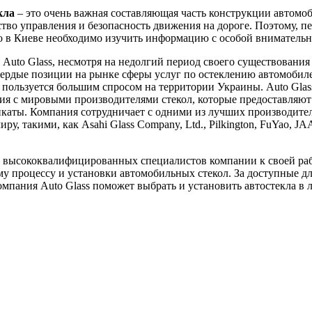
кла
– это очень важная составляющая часть конструкции автомоб
ство управления и безопасность движения на дороге. Поэтому, пе
ло в Киеве необходимо изучить информацию с особой вниматель
Auto Glass, несмотря на недолгий период своего существования 
вердые позиции на рынке сферы услуг по остеклению автомобил
пользуется большим спросом на территории Украины. Auto Glas
я с мировыми производителями стекол, которые предоставляют
каты. Компания сотрудничает с одними из лучших производител
ру, такими, как Asahi Glass Company, Ltd., Pilkington, FuYao, J
 высококвалифицированных специалистов компании к своей ра
у процессу и установки автомобильных стекол. За доступные д
мпания Auto Glass поможет выбрать и установить автостекла в