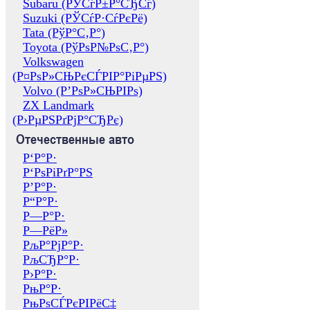
Subaru (РЎСѓР±Р°СЂСѓ)
Suzuki (РЎСѓР·СѓРєРё)
Tata (РўР°С‚Р°)
Toyota (РўРѕР№РѕС‚Р°)
Volkswagen
(Р¤РѕР»СЊРєСЃРІР°РіРµРЅ)
Volvo (Р’РѕР»СЊРІРѕ)
ZX Landmark
(Р›РµРЅРґРјР°СЂРє)
Отечественные авто
Р‘Р°Р·
Р‘РѕРіРґР°РЅ
Р’Р°Р·
Р“Р°Р·
Р—Р°Р·
Р—РёР»
РљР°РјР°Р·
РљСЂР°Р·
Р›Р°Р·
РњР°Р·
РњРѕСЃРєРІРёС‡