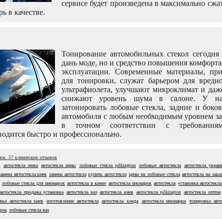
сервисе будет произведена в максимально сжа
рь в качестве.
Тонирование автомобильных стекол сегодня 
дань моде, но и средство повышения комфорт
эксплуатации. Современные материалы, пр
для тонировки, служат барьером для вредно
ультрафиолета, улучшают микроклимат и даж
снижают уровень шума в салоне. У н
затонировать лобовые стекла, задние и боко
автомобиля с любым необходимым уровнем за
в точном соответствии с требовани
одится быстро и профессионально.
нок.
57
клиентских отзывов
в
автостекла пежо
автостекла цены
лобовые стекла pilkington
лобовые автостекла
автостекла украи
замена автостекла киев
замена автостекла
купить автостекла
цены на лобовые стекла
автостекла на зака
лобовые стекла для иномарок
автостекла в киеве
автостекла иномарок
автостекла
установка автостекла
автостекла продажа установка
автостекла ваз
автостекла киев
автостекла pilkington
автостекла оптом
вка автостекла киев
изготовление автостекла
автостекла хонда
автостекла иномарки
тонировка авто
арок
лобовые стекла ваз