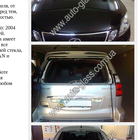
иля, от
ред тем,
ностью.
(с 2004
ей.
s имеет
 все
ей стекла,
AAN и
боте
ля
 любом