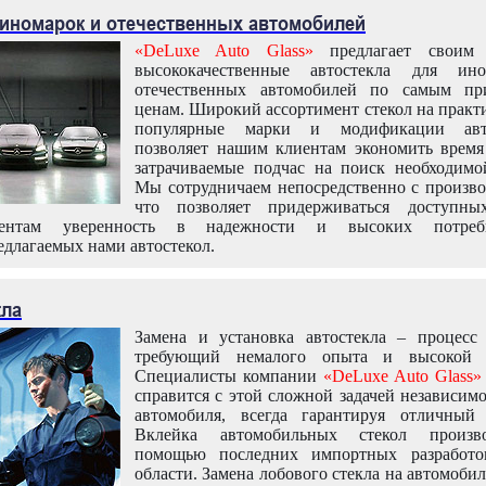
 иномарок и отечественных автомобилей
«DeLuxe Auto Glass»
предлагает своим 
высококачественные автостекла для ин
отечественных автомобилей по самым пр
ценам. Широкий ассортимент стекол на практ
популярные марки и модификации авт
позволяет нашим клиентам экономить время
затрачиваемые подчас на поиск необходимо
Мы сотрудничаем непосредственно с произво
что позволяет придерживаться доступн
иентам уверенность в надежности и высоких потреби
едлагаемых нами автостекол.
кла
Замена и установка автостекла – процесс
требующий немалого опыта и высокой т
Специалисты компании
«DeLuxe Auto Glass»
справится с этой сложной задачей независим
автомобиля, всегда гарантируя отличный р
Вклейка автомобильных стекол произв
помощью последних импортных разработо
области. Замена лобового стекла на автомоби