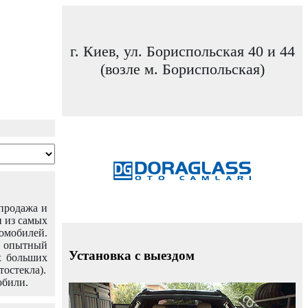
г. Киев, ул. Бориспольская 40 и 44
(возле м. Бориспольская)
 продажа и
н из самых
омобилей.
ш опытный
Установка с выездом
х больших
тостекла).
обили.