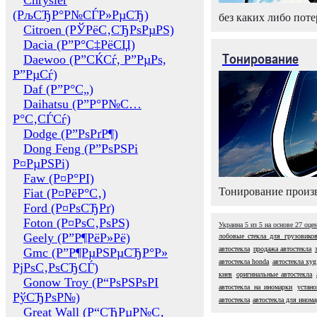
Chrysler
(РљСЂР°Р№СЃР»РµСЂ)
без каких либо поте
Citroen (РЎРёС‚СЂРѕРµРЅ)
Dacia (Р”Р°С‡РёСЏ)
Тонирование
Daewoo (Р”СЌСѓ, Р”РµРѕ,
Р”РµСѓ)
Daf (Р”Р°С„)
Daihatsu (Р”Р°Р№С…
Р°С‚СЃСѓ)
Dodge (Р”РѕРґР¶)
Dong Feng (Р”РѕРЅРі
Р¤РµРЅРі)
Faw (Р¤Р°РІ)
Тонирование произв
Fiat (Р¤РёР°С‚)
Ford (Р¤РѕСЂРґ)
Foton (Р¤РѕС‚РѕРЅ)
Украина
5
из
5
на основе
27
оце
Geely (Р”Р¶РёР»Рё)
лобовые стекла для грузовико
автостекла
продажа автостекла
Gmc (Р”Р¶РµРЅРµСЂР°Р»
автостекла honda
автостекла xyg
РјРѕС‚РѕСЂСЃ)
киев
оригинальные автостекла
Gonow Troy (Р“РѕРЅРѕРІ
автостекла на иномарки
устано
РўСЂРѕР№)
автостекла
автостекла для ином
Great Wall (Р“СЂРµР№С‚