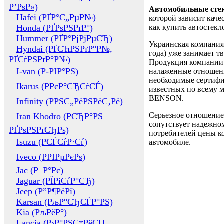
Р’РѕР»)
Автомобильные сте
Hafei (РҐР°С„РµР№)
которой зависит каче
Honda (РҐРѕРЅРґР°)
как купить автостек
Hummer (РҐР°РјРјРµСЂ)
Украинская компания 
Hyndai (РҐСЋРЅРґР°Р№,
года) уже занимает т
РҐСѓРЅРґР°Р№)
Продукция компании 
I-van (Р-РІР°РЅ)
налаженные отношени
необходимые сертифи
Ikarus (РРєР°СЂСѓСЃ)
известных по всему ми
BENSON.
Infinity (РРЅС„РёРЅРёС‚Рё)
Серьезное отношение
Iran Khodro (РСЂР°РЅ
сопутствует надежном
РҐРѕРЅРґСЂРѕ)
потребителей цены ко
Isuzu (РСЃСѓР·Сѓ)
автомобиле.
Iveco (РРІРµРєРѕ)
Jac (Р–Р°Рє)
Jaguar (РЇРіСѓР°СЂ)
Jeep (Р”Р¶РёРї)
Karsan (РљР°СЂСЃР°РЅ)
Kia (РљРёР°)
Lancia (Р›Р°РЅС‡РёСЏ,