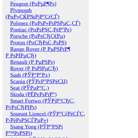
Peugeot (РџРµР¶Рѕ)
Plymouth
(РџР»СЌР№РјР°СѓСЃ)
Polonez (РџРѕР»РѕРЅРµС‚СЃ)
Pontiac (РџРѕРЅС‚РёР°Рє)
Porsche (РџРѕСЂС€Рµ)
Proton (РџСЂРѕС‚РѕРЅ)
Range Rover (Р РµРЅРґР¶
Р РѕРІРµСЂ)
Renault (Р РµРЅРѕ)
Rover (Р РѕРІРµСЂ)
Saab (РЎР°Р°Р±)
Scania (РЎРєР°РЅРёСЏ)
Seat (РЎРµР°С‚)
Skoda (РЁРєРѕРґР°)
Smart Fortwo (РЎРјР°СЂС‚
Р¤РѕСЂРІРѕ)
Soueast Lioncel (РЎР°СѓРёСЃС‚
Р›РёРѕРЅСЃРµР»)
Ssang Yong (РЎР°РЅРі
Р™РѕРЅРі)