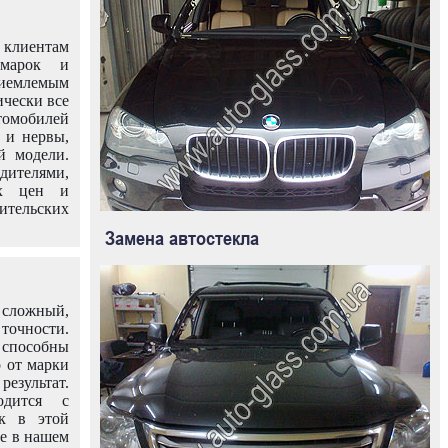
клиентам
омарок и
иемлемым
ически все
омобилей
 и нервы,
й модели.
дителями,
ых цен и
тельских
Замена автостекла
 сложный,
очности.
способны
о от марки
езультат.
одится с
к в этой
ле в нашем