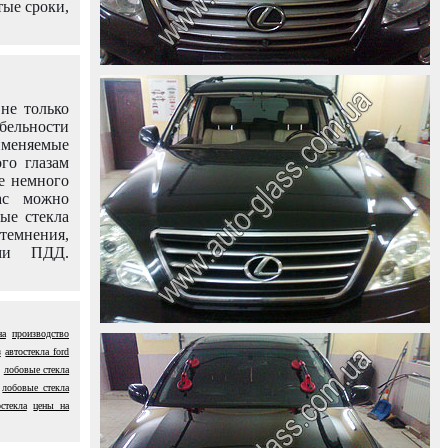
тые сроки,
не только
абельности
именяемые
го глазам
е немного
ас можно
вые стекла
темнения,
ями ПДД.
на
производство
з
автостекла ford
лобовые стекла
лобовые стекла
стекла
цены на