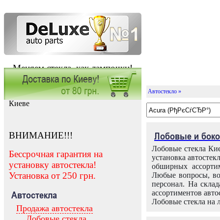
Меняем стекла, как лампочки!
Автостекло »
Заказать установку автостекла в
Киеве
ВНИМАНИЕ!!!
Лобовые и боко
Лобовые стекла Кие
Бессрочная гарантия на
установка автостек
установку автостекла!
обширных ассортим
Установка от 250 грн.
Любые вопросы, во
персонал. На скла
ассортиментов автос
Автостекла
Лобовые стекла на 
Продажа автостекла
Лобовые стекла