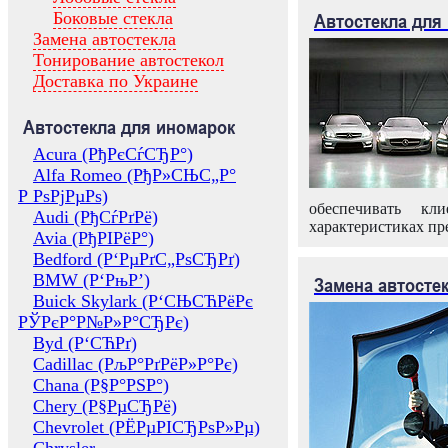
Боковые стекла
Автостекла для
Замена автостекла
Тонирование автостекол
Доставка по Украине
Автостекла для иномарок
Acura (РђРєСѓСЂР°)
Alfa Romeo (РђР»СЊС„Р°
Р РѕРјРµРѕ)
обеспечивать кл
Audi (РђСѓРґРё)
характеристиках пр
Avia (РђРІРёР°)
Bedford (Р‘РµРґС„РѕСЂРґ)
BMW (Р‘РњР’)
Замена автосте
Buick Skylark (Р‘СЊСЋРёРє
РЎРєР°Р№Р»Р°СЂРє)
Byd (Р‘СЋРґ)
Cadillac (РљР°РґРёР»Р°Рє)
Chana (Р§Р°РЅР°)
Chery (Р§РµСЂРё)
Chevrolet (РЁРµРІСЂРѕР»Рµ)