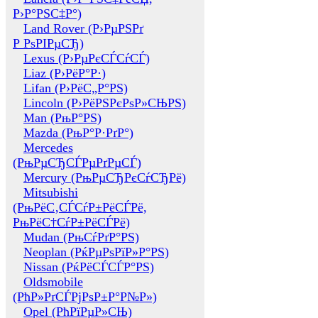
Р›Р°РЅС‡Р°)
Land Rover (Р›РµРЅРґ
Р РѕРІРµСЂ)
Lexus (Р›РµРєСЃСѓСЃ)
Liaz (Р›РёР°Р·)
Lifan (Р›РёС„Р°РЅ)
Lincoln (Р›РёРЅРєРѕР»СЊРЅ)
Man (РњР°РЅ)
Mazda (РњР°Р·РґР°)
Mercedes
(РњРµСЂСЃРµРґРµСЃ)
Mercury (РњРµСЂРєСѓСЂРё)
Mitsubishi
(РњРёС‚СЃСѓР±РёСЃРё,
РњРёС†СѓР±РёСЃРё)
Mudan (РњСѓРґР°РЅ)
Neoplan (РќРµРѕРїР»Р°РЅ)
Nissan (РќРёСЃСЃР°РЅ)
Oldsmobile
(РћР»РґСЃРјРѕР±Р°Р№Р»)
Opel (РћРїРµР»СЊ)