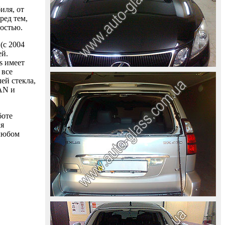
иля, от
ред тем,
ностью.
(с 2004
ей.
s имеет
 все
ей стекла,
AAN и
боте
ля
 любом