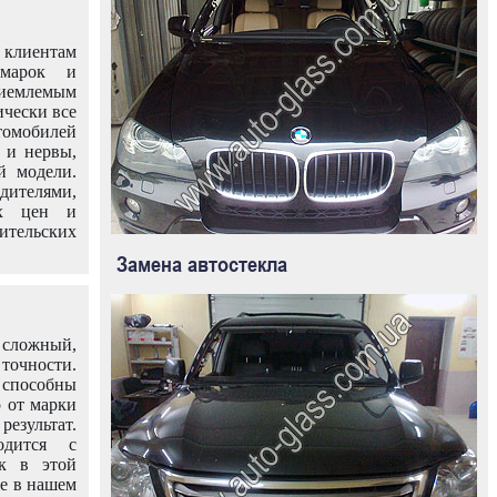
клиентам
омарок и
иемлемым
ически все
омобилей
 и нервы,
й модели.
дителями,
ых цен и
тельских
Замена автостекла
 сложный,
очности.
способны
о от марки
езультат.
одится с
к в этой
ле в нашем