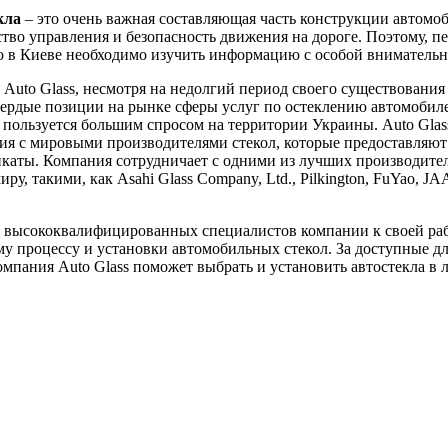
кла
– это очень важная составляющая часть конструкции автомоб
ство управления и безопасность движения на дороге. Поэтому, пе
ло в Киеве необходимо изучить информацию с особой вниматель
Auto Glass, несмотря на недолгий период своего существования 
вердые позиции на рынке сферы услуг по остеклению автомобил
пользуется большим спросом на территории Украины. Auto Glas
я с мировыми производителями стекол, которые предоставляют
каты. Компания сотрудничает с одними из лучших производител
ру, такими, как Asahi Glass Company, Ltd., Pilkington, FuYao, J
 высококвалифицированных специалистов компании к своей ра
у процессу и установки автомобильных стекол. За доступные д
мпания Auto Glass поможет выбрать и установить автостекла в