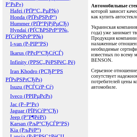
Р’РѕР»)
Автомобильные сте
Hafei (РҐР°С„РµР№)
которой зависит каче
Honda (РҐРѕРЅРґР°)
как купить автостек
Hummer (РҐР°РјРјРµСЂ)
Украинская компания 
Hyndai (РҐСЋРЅРґР°Р№,
года) уже занимает т
РҐСѓРЅРґР°Р№)
Продукция компании 
I-van (Р-РІР°РЅ)
налаженные отношени
необходимые сертифи
Ikarus (РРєР°СЂСѓСЃ)
известных по всему ми
BENSON.
Infinity (РРЅС„РёРЅРёС‚Рё)
Серьезное отношение
Iran Khodro (РСЂР°РЅ
сопутствует надежном
РҐРѕРЅРґСЂРѕ)
потребителей цены ко
Isuzu (РСЃСѓР·Сѓ)
автомобиле.
Iveco (РРІРµРєРѕ)
Jac (Р–Р°Рє)
Jaguar (РЇРіСѓР°СЂ)
Jeep (Р”Р¶РёРї)
Karsan (РљР°СЂСЃР°РЅ)
Kia (РљРёР°)
Lancia (Р›Р°РЅС‡РёСЏ,