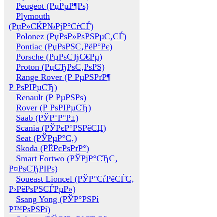
Peugeot (РџРµР¶Рѕ)
Plymouth
(РџР»СЌР№РјР°СѓСЃ)
Polonez (РџРѕР»РѕРЅРµС‚СЃ)
Pontiac (РџРѕРЅС‚РёР°Рє)
Porsche (РџРѕСЂС€Рµ)
Proton (РџСЂРѕС‚РѕРЅ)
Range Rover (Р РµРЅРґР¶
Р РѕРІРµСЂ)
Renault (Р РµРЅРѕ)
Rover (Р РѕРІРµСЂ)
Saab (РЎР°Р°Р±)
Scania (РЎРєР°РЅРёСЏ)
Seat (РЎРµР°С‚)
Skoda (РЁРєРѕРґР°)
Smart Fortwo (РЎРјР°СЂС‚
Р¤РѕСЂРІРѕ)
Soueast Lioncel (РЎР°СѓРёСЃС‚
Р›РёРѕРЅСЃРµР»)
Ssang Yong (РЎР°РЅРі
Р™РѕРЅРі)