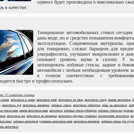
сервисе будет произведена в максимально сжа
рь в качестве.
Тонирование автомобильных стекол сегодня 
дань моде, но и средство повышения комфорт
эксплуатации. Современные материалы, пр
для тонировки, служат барьером для вредно
ультрафиолета, улучшают микроклимат и даж
снижают уровень шума в салоне. У н
затонировать лобовые стекла, задние и боко
автомобиля с любым необходимым уровнем за
в точном соответствии с требовани
одится быстро и профессионально.
нок.
57
клиентских отзывов
а honda
автостекла в киеве
автостекла киев
автостекла на заказ
автостекла хонда
замена автостекла
ц
а
автостекла xyg
автостекла иномарки
лобовые стекла
автостекла pilkington
цены на автостекла
лоб
ые стекла киев
замена автостекла киев
автостекла
лобовые стекла pilkington
лобовые стекла ваз
произво
екла
автостекла ваз
автостекла на иномарки
автостекла продажа установка
изготовление автостекла
ав
екла пежо
лобовые автостекла
установка автостекла киев
автостекла иномарок
лобовые стекла для груз
ить автостекла