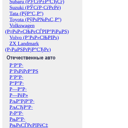
Subaru (РЎСѓР±Р°СЂСѓ)
Suzuki (РЎСѓР·СѓРєРё)
Tata (РўР°С‚Р°)
Toyota (РўРѕР№РѕС‚Р°)
Volkswagen
(Р¤РѕР»СЊРєСЃРІР°РіРµРЅ)
Volvo (Р’РѕР»СЊРІРѕ)
ZX Landmark
(Р›РµРЅРґРјР°СЂРє)
Отечественные авто
Р‘Р°Р·
Р‘РѕРіРґР°РЅ
Р’Р°Р·
Р“Р°Р·
Р—Р°Р·
Р—РёР»
РљР°РјР°Р·
РљСЂР°Р·
Р›Р°Р·
РњР°Р·
РњРѕСЃРєРІРёС‡