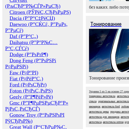
Chrysler
(РљСЂР°Р№СЃР»РµСЂ)
без каких либо поте
Citroen (РЎРёС‚СЂРѕРµРЅ)
Dacia (Р”Р°С‡РёСЏ)
Тонирование
Daewoo (Р”СЌСѓ, Р”РµРѕ,
Р”РµСѓ)
Daf (Р”Р°С„)
Daihatsu (Р”Р°Р№С…
Р°С‚СЃСѓ)
Dodge (Р”РѕРґР¶)
Dong Feng (Р”РѕРЅРі
Р¤РµРЅРі)
Faw (Р¤Р°РІ)
Тонирование произв
Fiat (Р¤РёР°С‚)
Ford (Р¤РѕСЂРґ)
Foton (Р¤РѕС‚РѕРЅ)
Украина
5
из
5
на основе
27
оце
Geely (Р”Р¶РёР»Рё)
тонировка автостекла
автостекл
стекла
оригинальные автостекл
Gmc (Р”Р¶РµРЅРµСЂР°Р»
иномарок
автостекла ford
лобов
РјРѕС‚РѕСЂСЃ)
автостекла цены
продажа автост
Gonow Troy (Р“РѕРЅРѕРІ
автостекла для иномарок
автост
РўСЂРѕР№)
автостекла
автостекла оптом
куп
Great Wall (Р“СЂРµР№С‚