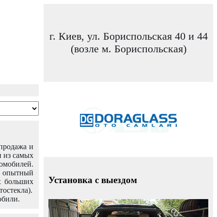
г. Киев, ул. Бориспольская 40 и 44
(возле м. Бориспольская)
 продажа и
н из самых
омобилей.
ш опытный
Установка с выездом
х больших
тостекла).
обили.