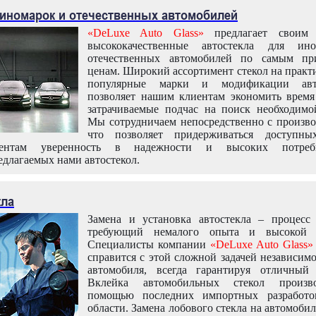
 иномарок и отечественных автомобилей
«DeLuxe Auto Glass»
предлагает своим 
высококачественные автостекла для ин
отечественных автомобилей по самым пр
ценам. Широкий ассортимент стекол на практ
популярные марки и модификации авт
позволяет нашим клиентам экономить время
затрачиваемые подчас на поиск необходимо
Мы сотрудничаем непосредственно с произво
что позволяет придерживаться доступн
иентам уверенность в надежности и высоких потреби
едлагаемых нами автостекол.
кла
Замена и установка автостекла – процесс
требующий немалого опыта и высокой т
Специалисты компании
«DeLuxe Auto Glass»
справится с этой сложной задачей независим
автомобиля, всегда гарантируя отличный р
Вклейка автомобильных стекол произв
помощью последних импортных разработо
области. Замена лобового стекла на автомоби