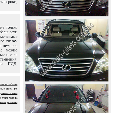
тые сроки,
не только
абельности
именяемые
го глазам
е немного
ас можно
вые стекла
темнения,
ями ПДД.
ены на лобовые
овые стекла для
дство автостекла
тостекла украина
овиков
установка