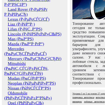
Р›Р°РЅС‡Р°)
Land Rover (Р›РµРЅРґ
Р РѕРІРµСЂ)
Lexus (Р›РµРєСЃСѓСЃ)
Тонирование авт
Liaz (Р›РёР°Р·)
сегодня не толь
Lifan (Р›РёС„Р°РЅ)
средство повышени
Lincoln (Р›РёРЅРєРѕР»СЊРЅ)
эксплуатации. Сов
Man (РњР°РЅ)
применяемые для
Mazda (РњР°Р·РґР°)
барьером для 
Mercedes
ультрафиолета, ул
даже немного сни
(РњРµСЂСЃРµРґРµСЃ)
салоне. У нас м
Mercury (РњРµСЂРєСѓСЂРё)
лобовые стекла, за
Mitsubishi
автомобиля с л
(РњРёС‚СЃСѓР±РёСЃРё,
уровнем затем
РњРёС†СѓР±РёСЃРё)
соответствии с 
Mudan (РњСѓРґР°РЅ)
Тонирование про
профессионально.
Neoplan (РќРµРѕРїР»Р°РЅ)
Nissan (РќРёСЃСЃР°РЅ)
Oldsmobile
Украина
5
из
5
на основе
27
оце
(РћР»РґСЃРјРѕР±Р°Р№Р»)
тонировка автостекла
автостекл
иномарок
лобовые автостекла
Opel (РћРїРµР»СЊ)