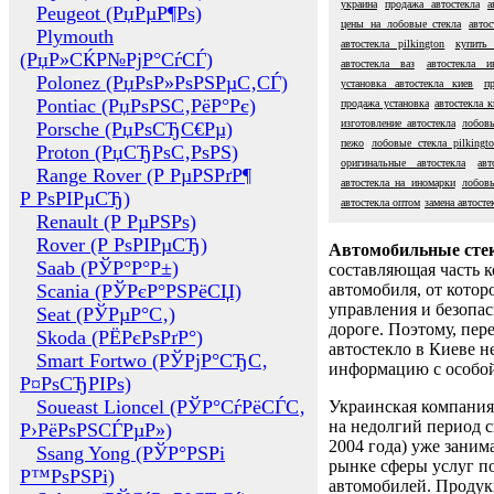
украина
продажа автостекла
а
Peugeot (РџРµР¶Рѕ)
цены на лобовые стекла
авто
Plymouth
автостекла pilkington
купить 
(РџР»СЌР№РјР°СѓСЃ)
автостекла ваз
автостекла и
Polonez (РџРѕР»РѕРЅРµС‚СЃ)
установка автостекла киев
п
Pontiac (РџРѕРЅС‚РёР°Рє)
продажа установка
автостекла к
изготовление автостекла
лобов
Porsche (РџРѕСЂС€Рµ)
пежо
лобовые стекла pilkingto
Proton (РџСЂРѕС‚РѕРЅ)
оригинальные автостекла
ав
Range Rover (Р РµРЅРґР¶
автостекла на иномарки
лобовы
Р РѕРІРµСЂ)
автостекла оптом
замена автосте
Renault (Р РµРЅРѕ)
Rover (Р РѕРІРµСЂ)
Автомобильные сте
Saab (РЎР°Р°Р±)
составляющая часть 
Scania (РЎРєР°РЅРёСЏ)
автомобиля, от котор
управления и безопа
Seat (РЎРµР°С‚)
дороге. Поэтому, пере
Skoda (РЁРєРѕРґР°)
автостекло в Киеве н
Smart Fortwo (РЎРјР°СЂС‚
информацию с особо
Р¤РѕСЂРІРѕ)
Soueast Lioncel (РЎР°СѓРёСЃС‚
Украинская компания 
на недолгий период с
Р›РёРѕРЅСЃРµР»)
2004 года) уже заним
Ssang Yong (РЎР°РЅРі
рынке сферы услуг п
Р™РѕРЅРі)
автомобилей. Проду