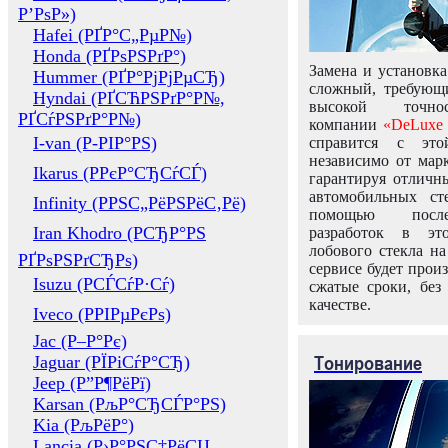
Р’РѕР»)
Hafei (РҐР°С„РµР№)
Honda (РҐРѕРЅРґР°)
Замена и установка
Hummer (РҐР°РјРјРµСЂ)
сложный, требующ
Hyndai (РҐСЋРЅРґР°Р№,
высокой точно
РҐСѓРЅРґР°Р№)
компании
«DeLuxe 
I-van (Р-РІР°РЅ)
справится с это
независимо от марк
Ikarus (РРєР°СЂСѓСЃ)
гарантируя отличны
автомобильных ст
Infinity (РРЅС„РёРЅРёС‚Рё)
помощью посл
Iran Khodro (РСЂР°РЅ
разработок в эт
лобового стекла н
РҐРѕРЅРґСЂРѕ)
сервисе будет прои
Isuzu (РСЃСѓР·Сѓ)
сжатые сроки, без
качестве.
Iveco (РРІРµРєРѕ)
Jac (Р–Р°Рє)
Тонирование
Jaguar (РЇРіСѓР°СЂ)
Jeep (Р”Р¶РёРї)
Karsan (РљР°СЂСЃР°РЅ)
Kia (РљРёР°)
Lancia (Р›Р°РЅС‡РёСЏ,