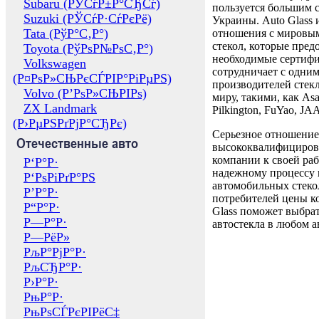
Subaru (РЎСѓР±Р°СЂСѓ)
пользуется большим 
Suzuki (РЎСѓР·СѓРєРё)
Украины. Auto Glass
Tata (РўР°С‚Р°)
отношения с мировы
стекол, которые пред
Toyota (РўРѕР№РѕС‚Р°)
необходимые сертиф
Volkswagen
сотрудничает с одни
(Р¤РѕР»СЊРєСЃРІР°РіРµРЅ)
производителей стекл
Volvo (Р’РѕР»СЊРІРѕ)
миру, такими, как Asa
ZX Landmark
Pilkington, FuYao, 
(Р›РµРЅРґРјР°СЂРє)
Серьезное отношение
Отечественные авто
высококвалифициров
компании к своей раб
Р‘Р°Р·
надежному процессу 
Р‘РѕРіРґР°РЅ
автомобильных стекол
Р’Р°Р·
потребителей цены к
Р“Р°Р·
Glass поможет выбрат
Р—Р°Р·
автостекла в любом а
Р—РёР»
РљР°РјР°Р·
РљСЂР°Р·
Р›Р°Р·
РњР°Р·
РњРѕСЃРєРІРёС‡