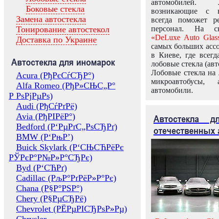
автомобилей.
Боковые стекла
возникающие с в
Замена автостекла
всегда поможет 
Тонирование автостекол
персонал. На ск
«DeLuxe Auto Glas
Доставка по Украине
самых больших ассо
в Киеве, где всег
Автостекла для иномарок
лобовые стекла (авт
Лобовые стекла на 
Acura (РђРєСѓСЂР°)
микроавтобусы, 
Alfa Romeo (РђР»СЊС„Р°
автомобили.
Р РѕРјРµРѕ)
Audi (РђСѓРґРё)
Avia (РђРІРёР°)
Автостекла 
Bedford (Р‘РµРґС„РѕСЂРґ)
отечественных 
BMW (Р‘РњР’)
Buick Skylark (Р‘СЊСЋРёРє
РЎРєР°Р№Р»Р°СЂРє)
Byd (Р‘СЋРґ)
Cadillac (РљР°РґРёР»Р°Рє)
Chana (Р§Р°РЅР°)
Chery (Р§РµСЂРё)
Chevrolet (РЁРµРІСЂРѕР»Рµ)