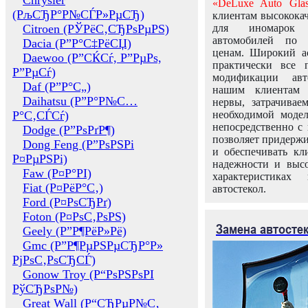
Chrysler
«DeLuxe Auto Glas
(РљСЂР°Р№СЃР»РµСЂ)
клиентам высококач
Citroen (РЎРёС‚СЂРѕРµРЅ)
для иномарок 
автомобилей по
Dacia (Р”Р°С‡РёСЏ)
ценам. Широкий ас
Daewoo (Р”СЌСѓ, Р”РµРѕ,
практически все 
Р”РµСѓ)
модификации авт
Daf (Р”Р°С„)
нашим клиентам 
Daihatsu (Р”Р°Р№С…
нервы, затрачивае
Р°С‚СЃСѓ)
необходимой моде
непосредственно с 
Dodge (Р”РѕРґР¶)
позволяет придержи
Dong Feng (Р”РѕРЅРі
и обеспечивать кл
Р¤РµРЅРі)
надежности и высо
Faw (Р¤Р°РІ)
характеристиках
Fiat (Р¤РёР°С‚)
автостекол.
Ford (Р¤РѕСЂРґ)
Foton (Р¤РѕС‚РѕРЅ)
Замена автосте
Geely (Р”Р¶РёР»Рё)
Gmc (Р”Р¶РµРЅРµСЂР°Р»
РјРѕС‚РѕСЂСЃ)
Gonow Troy (Р“РѕРЅРѕРІ
РўСЂРѕР№)
Great Wall (Р“СЂРµР№С‚