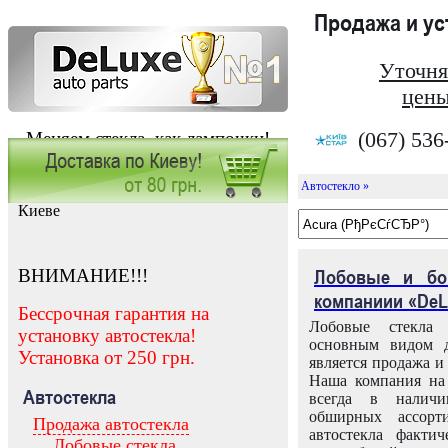
Продажа и у
Уточня
цены
(067) 536
Меняем стекла, как лампочки!
Автостекло »
Заказать установку автостекла в
Киеве
ВНИМАНИЕ!!!
Лобовые и бо
компаниии «DeL
Бессрочная гарантия на
Лобовые стекла
установку автостекла!
основным видом д
Установка от 250 грн.
является продажа и 
Наша компания на 
Автостекла
всегда в налич
обширных ассорт
Продажа автостекла
автостекла факти
Лобовые стекла