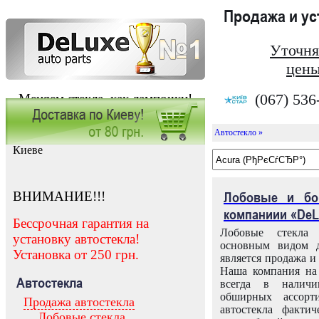
Продажа и у
Уточня
цены
(067) 536
Меняем стекла, как лампочки!
Автостекло »
Заказать установку автостекла в
Киеве
ВНИМАНИЕ!!!
Лобовые и бо
компаниии «DeL
Бессрочная гарантия на
Лобовые стекла
установку автостекла!
основным видом д
Установка от 250 грн.
является продажа и 
Наша компания на 
Автостекла
всегда в налич
обширных ассорт
Продажа автостекла
автостекла факти
Лобовые стекла