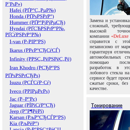
Р’РѕР»)
Hafei (РҐР°С„РµР№)
Honda (РҐРѕРЅРґР°)
Замена и установка
Hummer (РҐР°РјРјРµСЂ)
сложный, требующ
Hyndai (РҐСЋРЅРґР°Р№,
высокой точно
РҐСѓРЅРґР°Р№)
компании
«DeLuxe 
I-van (Р-РІР°РЅ)
справится с это
независимо от марк
Ikarus (РРєР°СЂСѓСЃ)
гарантируя отличны
автомобильных ст
Infinity (РРЅС„РёРЅРёС‚Рё)
помощью посл
Iran Khodro (РСЂР°РЅ
разработок в эт
лобового стекла н
РҐРѕРЅРґСЂРѕ)
сервисе будет прои
Isuzu (РСЃСѓР·Сѓ)
сжатые сроки, без
качестве.
Iveco (РРІРµРєРѕ)
Jac (Р–Р°Рє)
Тонирование
Jaguar (РЇРіСѓР°СЂ)
Jeep (Р”Р¶РёРї)
Karsan (РљР°СЂСЃР°РЅ)
Kia (РљРёР°)
Lancia (Р›Р°РЅС‡РёСЏ,