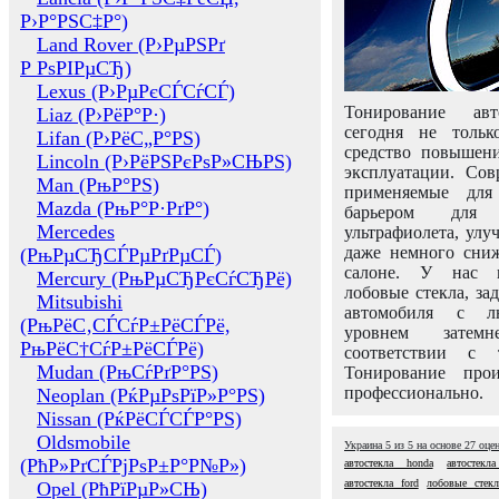
Р›Р°РЅС‡Р°)
Land Rover (Р›РµРЅРґ
Р РѕРІРµСЂ)
Lexus (Р›РµРєСЃСѓСЃ)
Тонирование авт
Liaz (Р›РёР°Р·)
сегодня не толь
Lifan (Р›РёС„Р°РЅ)
средство повышени
Lincoln (Р›РёРЅРєРѕР»СЊРЅ)
эксплуатации. Сов
Man (РњР°РЅ)
применяемые для
Mazda (РњР°Р·РґР°)
барьером для 
Mercedes
ультрафиолета, ул
даже немного сни
(РњРµСЂСЃРµРґРµСЃ)
салоне. У нас м
Mercury (РњРµСЂРєСѓСЂРё)
лобовые стекла, за
Mitsubishi
автомобиля с л
(РњРёС‚СЃСѓР±РёСЃРё,
уровнем затем
РњРёС†СѓР±РёСЃРё)
соответствии с 
Mudan (РњСѓРґР°РЅ)
Тонирование про
профессионально.
Neoplan (РќРµРѕРїР»Р°РЅ)
Nissan (РќРёСЃСЃР°РЅ)
Oldsmobile
Украина
5
из
5
на основе
27
оце
(РћР»РґСЃРјРѕР±Р°Р№Р»)
автостекла honda
автостекл
автостекла ford
лобовые стекл
Opel (РћРїРµР»СЊ)