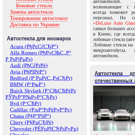
автомобилей.
Боковые стекла
возникающие с в
Замена автостекла
всегда поможет 
Тонирование автостекол
персонал. На ск
«DeLuxe Auto Glas
Доставка по Украине
самых больших ассо
в Киеве, где всег
Автостекла для иномарок
лобовые стекла (авт
Лобовые стекла на 
Acura (РђРєСѓСЂР°)
микроавтобусы, 
Alfa Romeo (РђР»СЊС„Р°
автомобили.
Р РѕРјРµРѕ)
Audi (РђСѓРґРё)
Avia (РђРІРёР°)
Автостекла 
Bedford (Р‘РµРґС„РѕСЂРґ)
отечественных 
BMW (Р‘РњР’)
Buick Skylark (Р‘СЊСЋРёРє
РЎРєР°Р№Р»Р°СЂРє)
Byd (Р‘СЋРґ)
Cadillac (РљР°РґРёР»Р°Рє)
Chana (Р§Р°РЅР°)
Chery (Р§РµСЂРё)
Chevrolet (РЁРµРІСЂРѕР»Рµ)