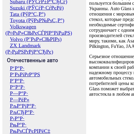
Subaru (РЎСѓР±Р°СЂСѓ)
пользуется большим 
Suzuki (РЎСѓР·СѓРєРё)
Украины. Auto Glass
Tata (РўР°С‚Р°)
отношения с мировы
стекол, которые пред
Toyota (РўРѕР№РѕС‚Р°)
необходимые сертиф
Volkswagen
сотрудничает с одни
(Р¤РѕР»СЊРєСЃРІР°РіРµРЅ)
производителей стекл
Volvo (Р’РѕР»СЊРІРѕ)
миру, такими, как Asa
ZX Landmark
Pilkington, FuYao, 
(Р›РµРЅРґРјР°СЂРє)
Серьезное отношение
Отечественные авто
высококвалифициров
компании к своей раб
Р‘Р°Р·
надежному процессу 
Р‘РѕРіРґР°РЅ
автомобильных стекол
Р’Р°Р·
потребителей цены к
Р“Р°Р·
Glass поможет выбрат
Р—Р°Р·
автостекла в любом а
Р—РёР»
РљР°РјР°Р·
РљСЂР°Р·
Р›Р°Р·
РњР°Р·
РњРѕСЃРєРІРёС‡