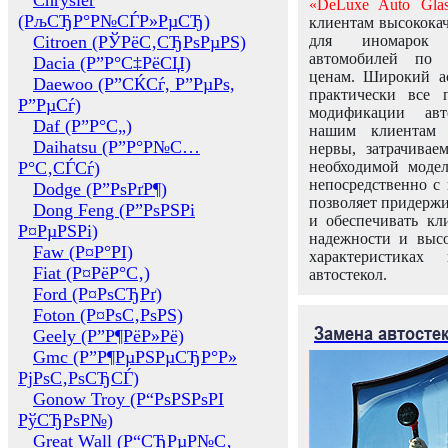
Chrysler
«DeLuxe Auto Glas
(РљСЂР°Р№СЃР»РµСЂ)
клиентам высококач
Citroen (РЎРёС‚СЂРѕРµРЅ)
для иномарок 
автомобилей по
Dacia (Р”Р°С‡РёСЏ)
ценам. Широкий ас
Daewoo (Р”СЌСѓ, Р”РµРѕ,
практически все 
Р”РµСѓ)
модификации авт
Daf (Р”Р°С„)
нашим клиентам 
Daihatsu (Р”Р°Р№С…
нервы, затрачивае
Р°С‚СЃСѓ)
необходимой моде
непосредственно с 
Dodge (Р”РѕРґР¶)
позволяет придержи
Dong Feng (Р”РѕРЅРі
и обеспечивать кл
Р¤РµРЅРі)
надежности и высо
Faw (Р¤Р°РІ)
характеристиках
Fiat (Р¤РёР°С‚)
автостекол.
Ford (Р¤РѕСЂРґ)
Foton (Р¤РѕС‚РѕРЅ)
Замена автосте
Geely (Р”Р¶РёР»Рё)
Gmc (Р”Р¶РµРЅРµСЂР°Р»
РјРѕС‚РѕСЂСЃ)
Gonow Troy (Р“РѕРЅРѕРІ
РўСЂРѕР№)
Great Wall (Р“СЂРµР№С‚