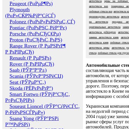
автостекла
цены на лобовые 
Peugeot (РџРµР¶Рѕ)
автостекла ваз
тонировка ав
Plymouth
лобовые стекла ваз
автостекла к
(РџР»СЌР№РјР°СѓСЃ)
производство автостекла
автост
Polonez (РџРѕР»РѕРЅРµС‚СЃ)
на автостекла
продажа авт
Pontiac (РџРѕРЅС‚РёР°Рє)
оригинальные автостекла
заме
автостекла pilkington
автосте
Porsche (РџРѕСЂС€Рµ)
замена автостекла киев
автост
Proton (РџСЂРѕС‚РѕРЅ)
автостекла киев
лобовые стекл
Range Rover (Р РµРЅРґР¶
автостекла цены
автостекла ук
Р РѕРІРµСЂ)
стекла
лобовые стекла для груз
Renault (Р РµРЅРѕ)
Rover (Р РѕРІРµСЂ)
Автомобильные сте
Saab (РЎР°Р°Р±)
составляющая часть 
Scania (РЎРєР°РЅРёСЏ)
автомобиля, от котор
управления и безопа
Seat (РЎРµР°С‚)
дороге. Поэтому, пере
Skoda (РЁРєРѕРґР°)
автостекло в Киеве н
Smart Fortwo (РЎРјР°СЂС‚
информацию с особо
Р¤РѕСЂРІРѕ)
Soueast Lioncel (РЎР°СѓРёСЃС‚
Украинская компания 
на недолгий период с
Р›РёРѕРЅСЃРµР»)
2004 года) уже заним
Ssang Yong (РЎР°РЅРі
рынке сферы услуг п
Р™РѕРЅРі)
автомобилей. Проду