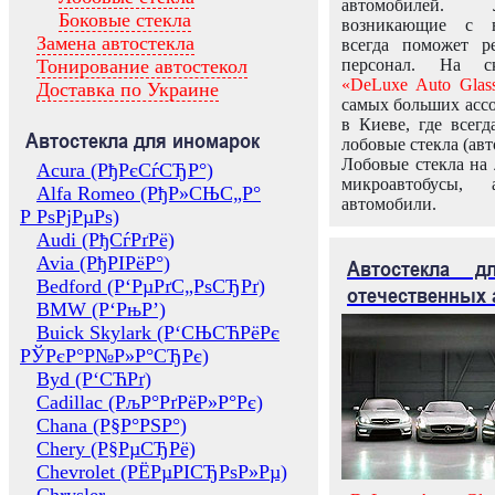
автомобилей.
Боковые стекла
возникающие с в
Замена автостекла
всегда поможет 
Тонирование автостекол
персонал. На ск
«DeLuxe Auto Glas
Доставка по Украине
самых больших ассо
в Киеве, где всег
Автостекла для иномарок
лобовые стекла (авт
Лобовые стекла на 
Acura (РђРєСѓСЂР°)
микроавтобусы, 
Alfa Romeo (РђР»СЊС„Р°
автомобили.
Р РѕРјРµРѕ)
Audi (РђСѓРґРё)
Avia (РђРІРёР°)
Автостекла 
Bedford (Р‘РµРґС„РѕСЂРґ)
отечественных 
BMW (Р‘РњР’)
Buick Skylark (Р‘СЊСЋРёРє
РЎРєР°Р№Р»Р°СЂРє)
Byd (Р‘СЋРґ)
Cadillac (РљР°РґРёР»Р°Рє)
Chana (Р§Р°РЅР°)
Chery (Р§РµСЂРё)
Chevrolet (РЁРµРІСЂРѕР»Рµ)