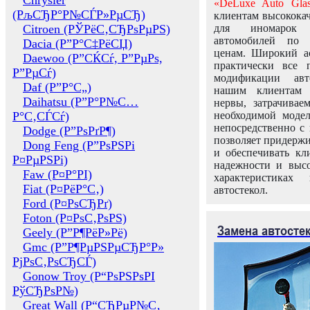
Chrysler
«DeLuxe Auto Glas
(РљСЂР°Р№СЃР»РµСЂ)
клиентам высококач
Citroen (РЎРёС‚СЂРѕРµРЅ)
для иномарок 
автомобилей по
Dacia (Р”Р°С‡РёСЏ)
ценам. Широкий ас
Daewoo (Р”СЌСѓ, Р”РµРѕ,
практически все 
Р”РµСѓ)
модификации авт
Daf (Р”Р°С„)
нашим клиентам 
Daihatsu (Р”Р°Р№С…
нервы, затрачивае
Р°С‚СЃСѓ)
необходимой моде
непосредственно с 
Dodge (Р”РѕРґР¶)
позволяет придержи
Dong Feng (Р”РѕРЅРі
и обеспечивать кл
Р¤РµРЅРі)
надежности и высо
Faw (Р¤Р°РІ)
характеристиках
Fiat (Р¤РёР°С‚)
автостекол.
Ford (Р¤РѕСЂРґ)
Foton (Р¤РѕС‚РѕРЅ)
Замена автосте
Geely (Р”Р¶РёР»Рё)
Gmc (Р”Р¶РµРЅРµСЂР°Р»
РјРѕС‚РѕСЂСЃ)
Gonow Troy (Р“РѕРЅРѕРІ
РўСЂРѕР№)
Great Wall (Р“СЂРµР№С‚