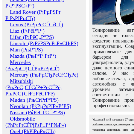
Р›Р°РЅС‡Р°)
Land Rover (Р›РµРЅРґ
Р РѕРІРµСЂ)
Lexus (Р›РµРєСЃСѓСЃ)
Тонирование авт
Liaz (Р›РёР°Р·)
сегодня не толь
Lifan (Р›РёС„Р°РЅ)
средство повышени
Lincoln (Р›РёРЅРєРѕР»СЊРЅ)
эксплуатации. Сов
Man (РњР°РЅ)
применяемые для
Mazda (РњР°Р·РґР°)
барьером для 
Mercedes
ультрафиолета, ул
даже немного сни
(РњРµСЂСЃРµРґРµСЃ)
салоне. У нас м
Mercury (РњРµСЂРєСѓСЂРё)
лобовые стекла, за
Mitsubishi
автомобиля с л
(РњРёС‚СЃСѓР±РёСЃРё,
уровнем затем
РњРёС†СѓР±РёСЃРё)
соответствии с 
Mudan (РњСѓРґР°РЅ)
Тонирование про
профессионально.
Neoplan (РќРµРѕРїР»Р°РЅ)
Nissan (РќРёСЃСЃР°РЅ)
Oldsmobile
Украина
5
из
5
на основе
27
оце
(РћР»РґСЃРјРѕР±Р°Р№Р»)
лобовые стекла для иномарок
а
установка автостекла киев
а
Opel (РћРїРµР»СЊ)