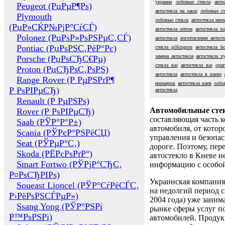
украина
лобовые стекла
авто
Peugeot (РџРµР¶Рѕ)
автостекла на заказ
лобовые ст
Plymouth
лобовые стекла
автостекла ино
(РџР»СЌР№РјР°СѓСЃ)
автостекла оптом
автостекла х
Polonez (РџРѕР»РѕРЅРµС‚СЃ)
автостекла
изготовление автост
Pontiac (РџРѕРЅС‚РёР°Рє)
стекла pilkington
автостекла h
замена автостекла
автостекла x
Porsche (РџРѕСЂС€Рµ)
стекла ваз
автостекла ваз
ориг
Proton (РџСЂРѕС‚РѕРЅ)
автостекла
автостекла в киеве
Range Rover (Р РµРЅРґР¶
иномарок
автостекла киев
лобо
Р РѕРІРµСЂ)
автостекла
Renault (Р РµРЅРѕ)
Автомобильные сте
Rover (Р РѕРІРµСЂ)
составляющая часть 
Saab (РЎР°Р°Р±)
автомобиля, от котор
Scania (РЎРєР°РЅРёСЏ)
управления и безопа
Seat (РЎРµР°С‚)
дороге. Поэтому, пере
Skoda (РЁРєРѕРґР°)
автостекло в Киеве н
Smart Fortwo (РЎРјР°СЂС‚
информацию с особо
Р¤РѕСЂРІРѕ)
Украинская компания 
Soueast Lioncel (РЎР°СѓРёСЃС‚
на недолгий период с
Р›РёРѕРЅСЃРµР»)
2004 года) уже заним
Ssang Yong (РЎР°РЅРі
рынке сферы услуг п
Р™РѕРЅРі)
автомобилей. Проду