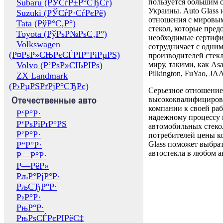
Subaru (РЎСѓР±Р°СЂСѓ)
пользуется большим 
Украины. Auto Glass
Suzuki (РЎСѓР·СѓРєРё)
отношения с мировы
Tata (РўР°С‚Р°)
стекол, которые пред
Toyota (РўРѕР№РѕС‚Р°)
необходимые сертиф
Volkswagen
сотрудничает с одни
(Р¤РѕР»СЊРєСЃРІР°РіРµРЅ)
производителей стекл
Volvo (Р’РѕР»СЊРІРѕ)
миру, такими, как Asa
Pilkington, FuYao, 
ZX Landmark
(Р›РµРЅРґРјР°СЂРє)
Серьезное отношение
Отечественные авто
высококвалифициров
компании к своей раб
Р‘Р°Р·
надежному процессу 
Р‘РѕРіРґР°РЅ
автомобильных стекол
Р’Р°Р·
потребителей цены к
Р“Р°Р·
Glass поможет выбрат
автостекла в любом а
Р—Р°Р·
Р—РёР»
РљР°РјР°Р·
РљСЂР°Р·
Р›Р°Р·
РњР°Р·
РњРѕСЃРєРІРёС‡