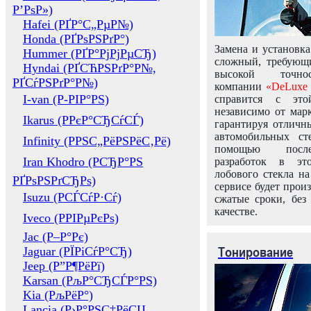
Р’РѕР»)
Hafei (РҐР°С„РµР№)
Honda (РҐРѕРЅРґР°)
Замена и установка
Hummer (РҐР°РјРјРµСЂ)
сложный, требующ
Hyndai (РҐСЋРЅРґР°Р№,
высокой точно
РҐСѓРЅРґР°Р№)
компании
«DeLuxe 
I-van (Р-РІР°РЅ)
справится с это
независимо от марк
Ikarus (РРєР°СЂСѓСЃ)
гарантируя отличны
автомобильных ст
Infinity (РРЅС„РёРЅРёС‚Рё)
помощью посл
Iran Khodro (РСЂР°РЅ
разработок в эт
лобового стекла н
РҐРѕРЅРґСЂРѕ)
сервисе будет прои
Isuzu (РСЃСѓР·Сѓ)
сжатые сроки, без
качестве.
Iveco (РРІРµРєРѕ)
Jac (Р–Р°Рє)
Тонирование
Jaguar (РЇРіСѓР°СЂ)
Jeep (Р”Р¶РёРї)
Karsan (РљР°СЂСЃР°РЅ)
Kia (РљРёР°)
Lancia (Р›Р°РЅС‡РёСЏ,