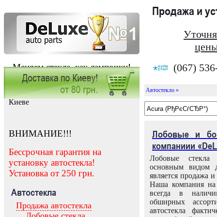
Продажа и у
Уточня
цены
(067) 536
Меняем стекла, как лампочки!
Автостекло »
Заказать установку автостекла в
Киеве
ВНИМАНИЕ!!!
Лобовые и бо
компаниии «DeL
Бессрочная гарантия на
Лобовые стекла
установку автостекла!
основным видом д
Установка от 250 грн.
является продажа и 
Наша компания на 
Автостекла
всегда в налич
обширных ассорт
Продажа автостекла
автостекла факти
Лобовые стекла