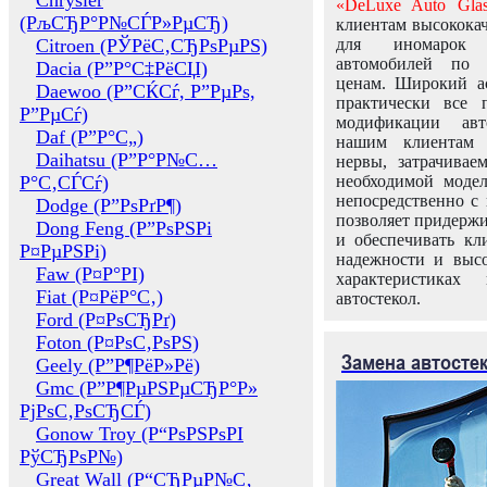
Chrysler
«DeLuxe Auto Glas
(РљСЂР°Р№СЃР»РµСЂ)
клиентам высококач
Citroen (РЎРёС‚СЂРѕРµРЅ)
для иномарок 
автомобилей по
Dacia (Р”Р°С‡РёСЏ)
ценам. Широкий ас
Daewoo (Р”СЌСѓ, Р”РµРѕ,
практически все 
Р”РµСѓ)
модификации авт
Daf (Р”Р°С„)
нашим клиентам 
Daihatsu (Р”Р°Р№С…
нервы, затрачивае
Р°С‚СЃСѓ)
необходимой моде
непосредственно с 
Dodge (Р”РѕРґР¶)
позволяет придержи
Dong Feng (Р”РѕРЅРі
и обеспечивать кл
Р¤РµРЅРі)
надежности и высо
Faw (Р¤Р°РІ)
характеристиках
Fiat (Р¤РёР°С‚)
автостекол.
Ford (Р¤РѕСЂРґ)
Foton (Р¤РѕС‚РѕРЅ)
Замена автосте
Geely (Р”Р¶РёР»Рё)
Gmc (Р”Р¶РµРЅРµСЂР°Р»
РјРѕС‚РѕСЂСЃ)
Gonow Troy (Р“РѕРЅРѕРІ
РўСЂРѕР№)
Great Wall (Р“СЂРµР№С‚