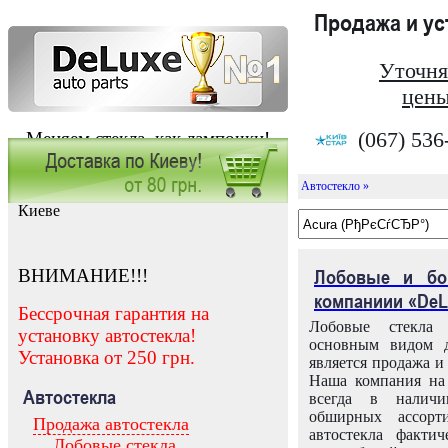
Продажа и у
Уточня
цены
(067) 536
Меняем стекла, как лампочки!
Автостекло »
Заказать установку автостекла в
Киеве
ВНИМАНИЕ!!!
Лобовые и бо
компаниии «DeL
Бессрочная гарантия на
Лобовые стекла
установку автостекла!
основным видом д
Установка от 250 грн.
является продажа и 
Наша компания на 
Автостекла
всегда в налич
обширных ассорт
Продажа автостекла
автостекла факти
Лобовые стекла