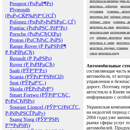
автостекла на иномарки
цены на 
Peugeot (РџРµР¶Рѕ)
автостекла pilkington
автост
Plymouth
грузовиков
установка автост
(РџР»СЌР№РјР°СѓСЃ)
автостекла ford
лобовые стекла
Polonez (РџРѕР»РѕРЅРµС‚СЃ)
лобовые стекла
установка ав
Pontiac (РџРѕРЅС‚РёР°Рє)
автостекла на заказ
автостекла
автостекла киев
изготовление ав
Porsche (РџРѕСЂС€Рµ)
xyg
лобовые автостекла
авто
Proton (РџСЂРѕС‚РѕРЅ)
автостекла в киеве
автостекла
Range Rover (Р РµРЅРґР¶
автостекла продажа установка
Р РѕРІРµСЂ)
стекла
автостекла хонда
Renault (Р РµРЅРѕ)
Rover (Р РѕРІРµСЂ)
Автомобильные сте
Saab (РЎР°Р°Р±)
составляющая часть 
Scania (РЎРєР°РЅРёСЏ)
автомобиля, от котор
управления и безопа
Seat (РЎРµР°С‚)
дороге. Поэтому, пере
Skoda (РЁРєРѕРґР°)
автостекло в Киеве н
Smart Fortwo (РЎРјР°СЂС‚
информацию с особо
Р¤РѕСЂРІРѕ)
Soueast Lioncel (РЎР°СѓРёСЃС‚
Украинская компания 
на недолгий период с
Р›РёРѕРЅСЃРµР»)
2004 года) уже заним
Ssang Yong (РЎР°РЅРі
рынке сферы услуг п
Р™РѕРЅРі)
автомобилей. Проду