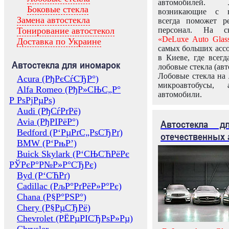
автомобилей.
Боковые стекла
возникающие с в
Замена автостекла
всегда поможет 
Тонирование автостекол
персонал. На ск
«DeLuxe Auto Glas
Доставка по Украине
самых больших ассо
в Киеве, где всег
Автостекла для иномарок
лобовые стекла (авт
Лобовые стекла на 
Acura (РђРєСѓСЂР°)
микроавтобусы, 
Alfa Romeo (РђР»СЊС„Р°
автомобили.
Р РѕРјРµРѕ)
Audi (РђСѓРґРё)
Avia (РђРІРёР°)
Автостекла 
Bedford (Р‘РµРґС„РѕСЂРґ)
отечественных 
BMW (Р‘РњР’)
Buick Skylark (Р‘СЊСЋРёРє
РЎРєР°Р№Р»Р°СЂРє)
Byd (Р‘СЋРґ)
Cadillac (РљР°РґРёР»Р°Рє)
Chana (Р§Р°РЅР°)
Chery (Р§РµСЂРё)
Chevrolet (РЁРµРІСЂРѕР»Рµ)