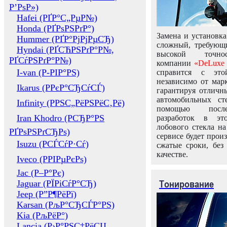
Р’РѕР»)
Hafei (РҐР°С„РµР№)
Honda (РҐРѕРЅРґР°)
Замена и установка
Hummer (РҐР°РјРјРµСЂ)
сложный, требующ
Hyndai (РҐСЋРЅРґР°Р№,
высокой точно
РҐСѓРЅРґР°Р№)
компании
«DeLuxe 
I-van (Р-РІР°РЅ)
справится с это
независимо от марк
Ikarus (РРєР°СЂСѓСЃ)
гарантируя отличны
автомобильных ст
Infinity (РРЅС„РёРЅРёС‚Рё)
помощью посл
Iran Khodro (РСЂР°РЅ
разработок в эт
лобового стекла н
РҐРѕРЅРґСЂРѕ)
сервисе будет прои
Isuzu (РСЃСѓР·Сѓ)
сжатые сроки, без
качестве.
Iveco (РРІРµРєРѕ)
Jac (Р–Р°Рє)
Тонирование
Jaguar (РЇРіСѓР°СЂ)
Jeep (Р”Р¶РёРї)
Karsan (РљР°СЂСЃР°РЅ)
Kia (РљРёР°)
Lancia (Р›Р°РЅС‡РёСЏ,