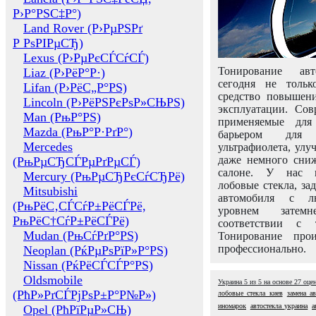
Р›Р°РЅС‡Р°)
Land Rover (Р›РµРЅРґ
Р РѕРІРµСЂ)
Lexus (Р›РµРєСЃСѓСЃ)
Тонирование авт
Liaz (Р›РёР°Р·)
сегодня не толь
Lifan (Р›РёС„Р°РЅ)
средство повышени
Lincoln (Р›РёРЅРєРѕР»СЊРЅ)
эксплуатации. Сов
Man (РњР°РЅ)
применяемые для
Mazda (РњР°Р·РґР°)
барьером для 
Mercedes
ультрафиолета, ул
даже немного сни
(РњРµСЂСЃРµРґРµСЃ)
салоне. У нас м
Mercury (РњРµСЂРєСѓСЂРё)
лобовые стекла, за
Mitsubishi
автомобиля с л
(РњРёС‚СЃСѓР±РёСЃРё,
уровнем затем
РњРёС†СѓР±РёСЃРё)
соответствии с 
Mudan (РњСѓРґР°РЅ)
Тонирование про
профессионально.
Neoplan (РќРµРѕРїР»Р°РЅ)
Nissan (РќРёСЃСЃР°РЅ)
Oldsmobile
Украина
5
из
5
на основе
27
оце
(РћР»РґСЃРјРѕР±Р°Р№Р»)
лобовые стекла киев
замена ав
иномарок
автостекла украина
а
Opel (РћРїРµР»СЊ)