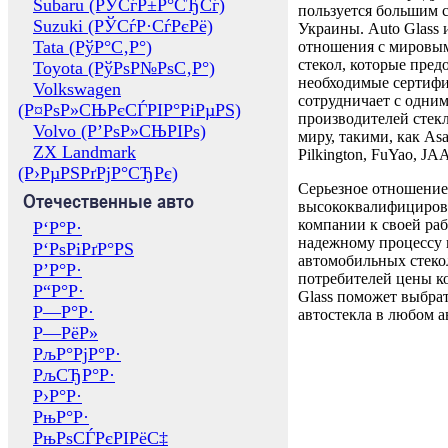
Subaru (РЎСѓР±Р°СЂСѓ)
пользуется большим 
Suzuki (РЎСѓР·СѓРєРё)
Украины. Auto Glass
Tata (РўР°С‚Р°)
отношения с мировы
стекол, которые пред
Toyota (РўРѕР№РѕС‚Р°)
необходимые сертиф
Volkswagen
сотрудничает с одни
(Р¤РѕР»СЊРєСЃРІР°РіРµРЅ)
производителей стекл
Volvo (Р’РѕР»СЊРІРѕ)
миру, такими, как Asa
ZX Landmark
Pilkington, FuYao, 
(Р›РµРЅРґРјР°СЂРє)
Серьезное отношение
Отечественные авто
высококвалифициров
компании к своей раб
Р‘Р°Р·
надежному процессу 
Р‘РѕРіРґР°РЅ
автомобильных стекол
Р’Р°Р·
потребителей цены к
Р“Р°Р·
Glass поможет выбрат
Р—Р°Р·
автостекла в любом а
Р—РёР»
РљР°РјР°Р·
РљСЂР°Р·
Р›Р°Р·
РњР°Р·
РњРѕСЃРєРІРёС‡