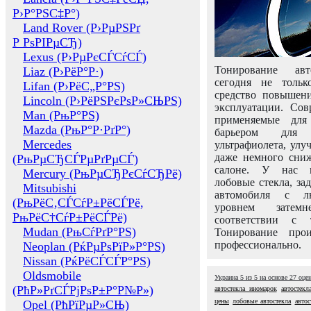
Р›Р°РЅС‡Р°)
Land Rover (Р›РµРЅРґ
Р РѕРІРµСЂ)
Lexus (Р›РµРєСЃСѓСЃ)
Тонирование авт
Liaz (Р›РёР°Р·)
сегодня не толь
Lifan (Р›РёС„Р°РЅ)
средство повышени
Lincoln (Р›РёРЅРєРѕР»СЊРЅ)
эксплуатации. Сов
Man (РњР°РЅ)
применяемые для
Mazda (РњР°Р·РґР°)
барьером для 
Mercedes
ультрафиолета, ул
даже немного сни
(РњРµСЂСЃРµРґРµСЃ)
салоне. У нас м
Mercury (РњРµСЂРєСѓСЂРё)
лобовые стекла, за
Mitsubishi
автомобиля с л
(РњРёС‚СЃСѓР±РёСЃРё,
уровнем затем
РњРёС†СѓР±РёСЃРё)
соответствии с 
Mudan (РњСѓРґР°РЅ)
Тонирование про
профессионально.
Neoplan (РќРµРѕРїР»Р°РЅ)
Nissan (РќРёСЃСЃР°РЅ)
Oldsmobile
Украина
5
из
5
на основе
27
оце
(РћР»РґСЃРјРѕР±Р°Р№Р»)
автостекла иномарок
автостекл
цены
лобовые автостекла
автос
Opel (РћРїРµР»СЊ)