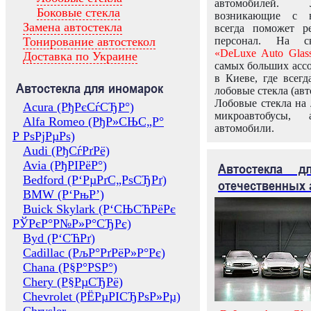
автомобилей.
Боковые стекла
возникающие с в
Замена автостекла
всегда поможет 
Тонирование автостекол
персонал. На ск
«DeLuxe Auto Glas
Доставка по Украине
самых больших ассо
в Киеве, где всег
Автостекла для иномарок
лобовые стекла (авт
Лобовые стекла на 
Acura (РђРєСѓСЂР°)
микроавтобусы, 
Alfa Romeo (РђР»СЊС„Р°
автомобили.
Р РѕРјРµРѕ)
Audi (РђСѓРґРё)
Avia (РђРІРёР°)
Автостекла 
Bedford (Р‘РµРґС„РѕСЂРґ)
отечественных 
BMW (Р‘РњР’)
Buick Skylark (Р‘СЊСЋРёРє
РЎРєР°Р№Р»Р°СЂРє)
Byd (Р‘СЋРґ)
Cadillac (РљР°РґРёР»Р°Рє)
Chana (Р§Р°РЅР°)
Chery (Р§РµСЂРё)
Chevrolet (РЁРµРІСЂРѕР»Рµ)