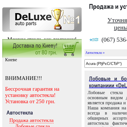
Продажа и у
Уточня
цены
(067) 536
Меняем стекла, как лампочки!
Автостекло »
Заказать установку автостекла в
Киеве
ВНИМАНИЕ!!!
Лобовые и бо
компаниии «DeL
Бессрочная гарантия на
Лобовые стекла
установку автостекла!
основным видом д
Установка от 250 грн.
является продажа и 
Наша компания на 
Автостекла
всегда в налич
обширных ассорт
Продажа автостекла
автостекла факти
Лобовые стекла