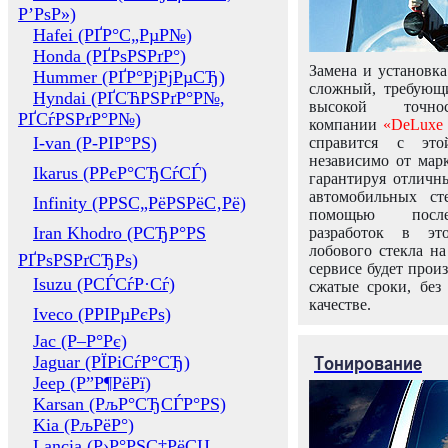
Р’РѕР»)
Hafei (РҐР°С„РµР№)
Honda (РҐРѕРЅРґР°)
Замена и установка
Hummer (РҐР°РјРјРµСЂ)
сложный, требующ
Hyndai (РҐСЋРЅРґР°Р№,
высокой точно
РҐСѓРЅРґР°Р№)
компании
«DeLuxe 
I-van (Р-РІР°РЅ)
справится с это
независимо от марк
Ikarus (РРєР°СЂСѓСЃ)
гарантируя отличны
автомобильных ст
Infinity (РРЅС„РёРЅРёС‚Рё)
помощью посл
Iran Khodro (РСЂР°РЅ
разработок в эт
лобового стекла н
РҐРѕРЅРґСЂРѕ)
сервисе будет прои
Isuzu (РСЃСѓР·Сѓ)
сжатые сроки, без
качестве.
Iveco (РРІРµРєРѕ)
Jac (Р–Р°Рє)
Тонирование
Jaguar (РЇРіСѓР°СЂ)
Jeep (Р”Р¶РёРї)
Karsan (РљР°СЂСЃР°РЅ)
Kia (РљРёР°)
Lancia (Р›Р°РЅС‡РёСЏ,