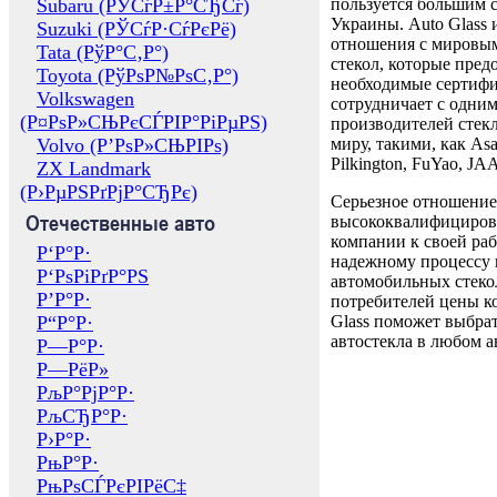
Subaru (РЎСѓР±Р°СЂСѓ)
пользуется большим 
Украины. Auto Glass
Suzuki (РЎСѓР·СѓРєРё)
отношения с мировы
Tata (РўР°С‚Р°)
стекол, которые пред
Toyota (РўРѕР№РѕС‚Р°)
необходимые сертиф
Volkswagen
сотрудничает с одни
(Р¤РѕР»СЊРєСЃРІР°РіРµРЅ)
производителей стекл
Volvo (Р’РѕР»СЊРІРѕ)
миру, такими, как Asa
Pilkington, FuYao, 
ZX Landmark
(Р›РµРЅРґРјР°СЂРє)
Серьезное отношение
Отечественные авто
высококвалифициров
компании к своей раб
Р‘Р°Р·
надежному процессу 
Р‘РѕРіРґР°РЅ
автомобильных стекол
Р’Р°Р·
потребителей цены к
Р“Р°Р·
Glass поможет выбрат
автостекла в любом а
Р—Р°Р·
Р—РёР»
РљР°РјР°Р·
РљСЂР°Р·
Р›Р°Р·
РњР°Р·
РњРѕСЃРєРІРёС‡