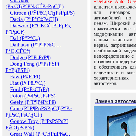
Chrysler
«DeLuxe Auto Glas
(РљСЂР°Р№СЃР»РµСЂ)
клиентам высококач
Citroen (РЎРёС‚СЂРѕРµРЅ)
для иномарок 
автомобилей по
Dacia (Р”Р°С‡РёСЏ)
ценам. Широкий ас
Daewoo (Р”СЌСѓ, Р”РµРѕ,
практически все 
Р”РµСѓ)
модификации авт
Daf (Р”Р°С„)
нашим клиентам 
Daihatsu (Р”Р°Р№С…
нервы, затрачивае
Р°С‚СЃСѓ)
необходимой моде
непосредственно с 
Dodge (Р”РѕРґР¶)
позволяет придержи
Dong Feng (Р”РѕРЅРі
и обеспечивать кл
Р¤РµРЅРі)
надежности и высо
Faw (Р¤Р°РІ)
характеристиках
Fiat (Р¤РёР°С‚)
автостекол.
Ford (Р¤РѕСЂРґ)
Foton (Р¤РѕС‚РѕРЅ)
Замена автосте
Geely (Р”Р¶РёР»Рё)
Gmc (Р”Р¶РµРЅРµСЂР°Р»
РјРѕС‚РѕСЂСЃ)
Gonow Troy (Р“РѕРЅРѕРІ
РўСЂРѕР№)
Great Wall (Р“СЂРµР№С‚