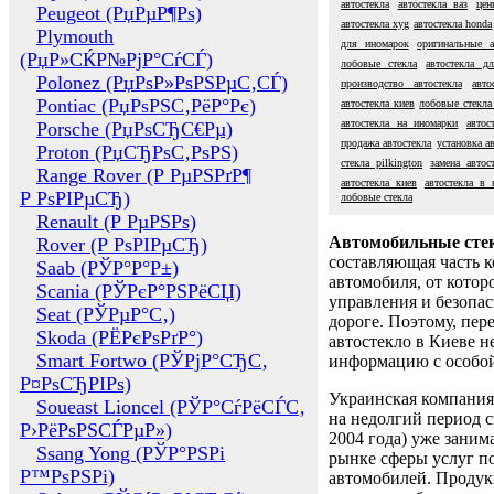
автостекла
автостекла ваз
цен
Peugeot (РџРµР¶Рѕ)
автостекла xyg
автостекла honda
Plymouth
для иномарок
оригинальные а
(РџР»СЌР№РјР°СѓСЃ)
лобовые стекла
автостекла д
Polonez (РџРѕР»РѕРЅРµС‚СЃ)
производство автостекла
авто
Pontiac (РџРѕРЅС‚РёР°Рє)
автостекла киев
лобовые стекла
автостекла на иномарки
автос
Porsche (РџРѕСЂС€Рµ)
продажа автостекла
установка а
Proton (РџСЂРѕС‚РѕРЅ)
стекла pilkington
замена автос
Range Rover (Р РµРЅРґР¶
автостекла киев
автостекла в 
Р РѕРІРµСЂ)
лобовые стекла
Renault (Р РµРЅРѕ)
Автомобильные сте
Rover (Р РѕРІРµСЂ)
составляющая часть 
Saab (РЎР°Р°Р±)
автомобиля, от котор
Scania (РЎРєР°РЅРёСЏ)
управления и безопа
Seat (РЎРµР°С‚)
дороге. Поэтому, пере
Skoda (РЁРєРѕРґР°)
автостекло в Киеве н
Smart Fortwo (РЎРјР°СЂС‚
информацию с особо
Р¤РѕСЂРІРѕ)
Украинская компания 
Soueast Lioncel (РЎР°СѓРёСЃС‚
на недолгий период с
Р›РёРѕРЅСЃРµР»)
2004 года) уже заним
Ssang Yong (РЎР°РЅРі
рынке сферы услуг п
Р™РѕРЅРі)
автомобилей. Проду