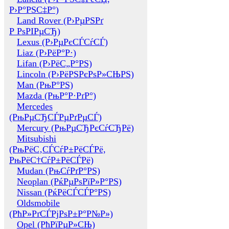
Р›Р°РЅС‡Р°)
Land Rover (Р›РµРЅРґ
Р РѕРІРµСЂ)
Lexus (Р›РµРєСЃСѓСЃ)
Liaz (Р›РёР°Р·)
Lifan (Р›РёС„Р°РЅ)
Lincoln (Р›РёРЅРєРѕР»СЊРЅ)
Man (РњР°РЅ)
Mazda (РњР°Р·РґР°)
Mercedes
(РњРµСЂСЃРµРґРµСЃ)
Mercury (РњРµСЂРєСѓСЂРё)
Mitsubishi
(РњРёС‚СЃСѓР±РёСЃРё,
РњРёС†СѓР±РёСЃРё)
Mudan (РњСѓРґР°РЅ)
Neoplan (РќРµРѕРїР»Р°РЅ)
Nissan (РќРёСЃСЃР°РЅ)
Oldsmobile
(РћР»РґСЃРјРѕР±Р°Р№Р»)
Opel (РћРїРµР»СЊ)