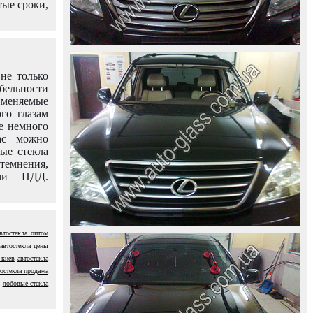
тые сроки,
не только
абельности
именяемые
го глазам
е немного
ас можно
вые стекла
темнения,
ями ПДД.
втостекла оптом
автостекла цены
 киев
автостекла
тостекла продажа
лобовые стекла