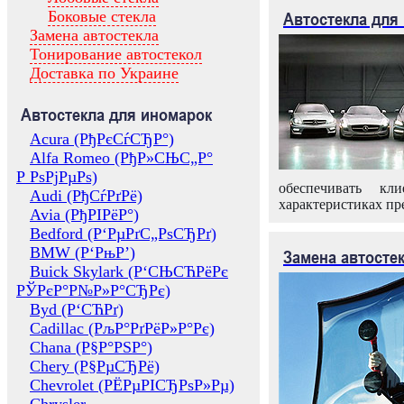
Боковые стекла
Автостекла для
Замена автостекла
Тонирование автостекол
Доставка по Украине
Автостекла для иномарок
Acura (РђРєСѓСЂР°)
Alfa Romeo (РђР»СЊС„Р°
Р РѕРјРµРѕ)
обеспечивать кл
Audi (РђСѓРґРё)
характеристиках пр
Avia (РђРІРёР°)
Bedford (Р‘РµРґС„РѕСЂРґ)
BMW (Р‘РњР’)
Замена автосте
Buick Skylark (Р‘СЊСЋРёРє
РЎРєР°Р№Р»Р°СЂРє)
Byd (Р‘СЋРґ)
Cadillac (РљР°РґРёР»Р°Рє)
Chana (Р§Р°РЅР°)
Chery (Р§РµСЂРё)
Chevrolet (РЁРµРІСЂРѕР»Рµ)