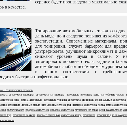
сервисе будет произведена в максимально сжа
рь в качестве.
Тонирование автомобильных стекол сегодня 
дань моде, но и средство повышения комфорт
эксплуатации. Современные материалы, пр
для тонировки, служат барьером для вредно
ультрафиолета, улучшают микроклимат и даж
снижают уровень шума в салоне. У н
затонировать лобовые стекла, задние и боко
автомобиля с любым необходимым уровнем за
в точном соответствии с требовани
одится быстро и профессионально.
нок.
57
клиентских отзывов
стекла
автостекла иномарки
автостекла на иномарки
автостекла иномарок
цены на лобовые стекла
а
 автостекла киев
замена автостекла
автостекла украина
автостекла pilkington
оригинальные автостекла
дство автостекла
лобовые стекла киев
лобовые стекла для иномарок
автостекла honda
замена автостекла
виков
автостекла ваз
продажа автостекла
лобовые автостекла
автостекла на заказ
цены на автостекла
ав
стекла xyg
автостекла в киеве
лобовые стекла ваз
автостекла хонда
автостекла
автостекла для иномарок
ь автостекла