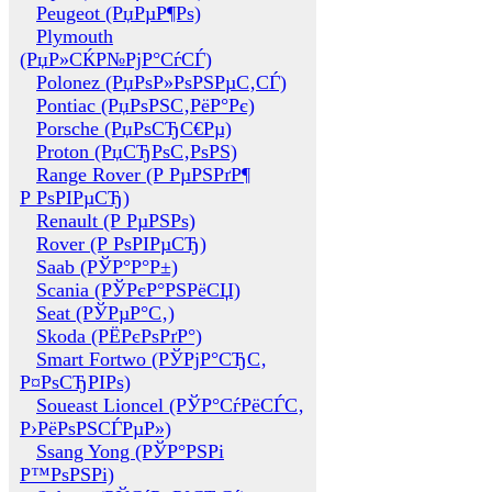
Peugeot (РџРµР¶Рѕ)
Plymouth
(РџР»СЌР№РјР°СѓСЃ)
Polonez (РџРѕР»РѕРЅРµС‚СЃ)
Pontiac (РџРѕРЅС‚РёР°Рє)
Porsche (РџРѕСЂС€Рµ)
Proton (РџСЂРѕС‚РѕРЅ)
Range Rover (Р РµРЅРґР¶
Р РѕРІРµСЂ)
Renault (Р РµРЅРѕ)
Rover (Р РѕРІРµСЂ)
Saab (РЎР°Р°Р±)
Scania (РЎРєР°РЅРёСЏ)
Seat (РЎРµР°С‚)
Skoda (РЁРєРѕРґР°)
Smart Fortwo (РЎРјР°СЂС‚
Р¤РѕСЂРІРѕ)
Soueast Lioncel (РЎР°СѓРёСЃС‚
Р›РёРѕРЅСЃРµР»)
Ssang Yong (РЎР°РЅРі
Р™РѕРЅРі)