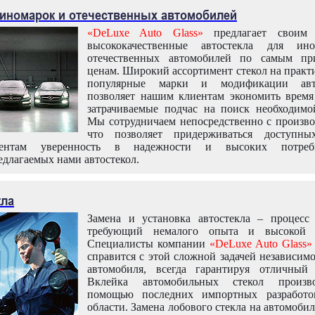
 иномарок и отечественных автомобилей
«DeLuxe Auto Glass»
предлагает своим 
высококачественные автостекла для ин
отечественных автомобилей по самым пр
ценам. Широкий ассортимент стекол на практ
популярные марки и модификации авт
позволяет нашим клиентам экономить время
затрачиваемые подчас на поиск необходимо
Мы сотрудничаем непосредственно с произво
что позволяет придерживаться доступн
иентам уверенность в надежности и высоких потреби
едлагаемых нами автостекол.
кла
Замена и установка автостекла – процесс
требующий немалого опыта и высокой т
Специалисты компании
«DeLuxe Auto Glass»
справится с этой сложной задачей независим
автомобиля, всегда гарантируя отличный р
Вклейка автомобильных стекол произв
помощью последних импортных разработо
области. Замена лобового стекла на автомоби