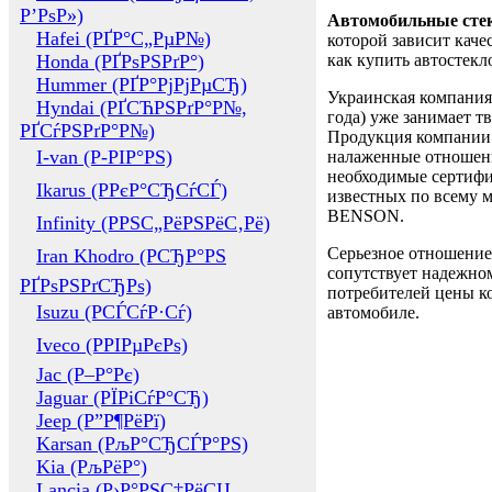
Р’РѕР»)
Автомобильные сте
Hafei (РҐР°С„РµР№)
которой зависит каче
Honda (РҐРѕРЅРґР°)
как купить автостек
Hummer (РҐР°РјРјРµСЂ)
Украинская компания 
Hyndai (РҐСЋРЅРґР°Р№,
года) уже занимает т
РҐСѓРЅРґР°Р№)
Продукция компании 
I-van (Р-РІР°РЅ)
налаженные отношени
необходимые сертифи
Ikarus (РРєР°СЂСѓСЃ)
известных по всему ми
BENSON.
Infinity (РРЅС„РёРЅРёС‚Рё)
Серьезное отношение
Iran Khodro (РСЂР°РЅ
сопутствует надежном
РҐРѕРЅРґСЂРѕ)
потребителей цены ко
Isuzu (РСЃСѓР·Сѓ)
автомобиле.
Iveco (РРІРµРєРѕ)
Jac (Р–Р°Рє)
Jaguar (РЇРіСѓР°СЂ)
Jeep (Р”Р¶РёРї)
Karsan (РљР°СЂСЃР°РЅ)
Kia (РљРёР°)
Lancia (Р›Р°РЅС‡РёСЏ,