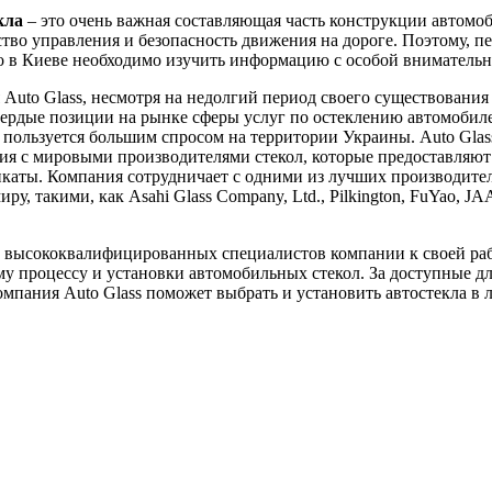
кла
– это очень важная составляющая часть конструкции автомоб
ство управления и безопасность движения на дороге. Поэтому, пе
ло в Киеве необходимо изучить информацию с особой вниматель
Auto Glass, несмотря на недолгий период своего существования 
вердые позиции на рынке сферы услуг по остеклению автомобил
пользуется большим спросом на территории Украины. Auto Glas
я с мировыми производителями стекол, которые предоставляют
каты. Компания сотрудничает с одними из лучших производител
ру, такими, как Asahi Glass Company, Ltd., Pilkington, FuYao, J
 высококвалифицированных специалистов компании к своей ра
у процессу и установки автомобильных стекол. За доступные д
мпания Auto Glass поможет выбрать и установить автостекла в