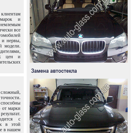
клиентам
омарок и
иемлемым
ически все
омобилей
 и нервы,
й модели.
дителями,
ых цен и
тельских
Замена автостекла
 сложный,
очности.
способны
о от марки
езультат.
одится с
к в этой
ле в нашем