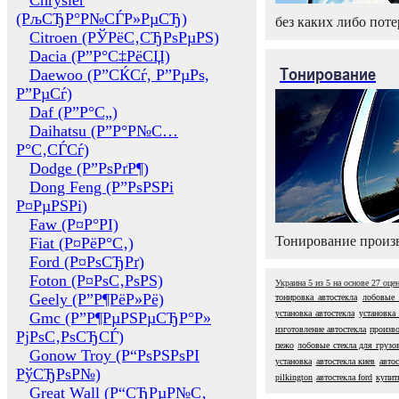
Chrysler
(РљСЂР°Р№СЃР»РµСЂ)
без каких либо поте
Citroen (РЎРёС‚СЂРѕРµРЅ)
Dacia (Р”Р°С‡РёСЏ)
Тонирование
Daewoo (Р”СЌСѓ, Р”РµРѕ,
Р”РµСѓ)
Daf (Р”Р°С„)
Daihatsu (Р”Р°Р№С…
Р°С‚СЃСѓ)
Dodge (Р”РѕРґР¶)
Dong Feng (Р”РѕРЅРі
Р¤РµРЅРі)
Faw (Р¤Р°РІ)
Тонирование произв
Fiat (Р¤РёР°С‚)
Ford (Р¤РѕСЂРґ)
Foton (Р¤РѕС‚РѕРЅ)
Украина
5
из
5
на основе
27
оце
Geely (Р”Р¶РёР»Рё)
тонировка автостекла
лобовые 
установка автостекла
установка
Gmc (Р”Р¶РµРЅРµСЂР°Р»
изготовление автостекла
произво
РјРѕС‚РѕСЂСЃ)
пежо
лобовые стекла для грузо
Gonow Troy (Р“РѕРЅРѕРІ
установка
автостекла киев
авто
РўСЂРѕР№)
pilkington
автостекла ford
купит
Great Wall (Р“СЂРµР№С‚