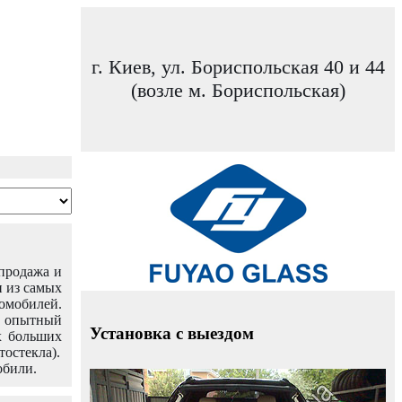
г. Киев, ул. Бориспольская 40 и 44
(возле м. Бориспольская)
 продажа и
н из самых
омобилей.
ш опытный
Установка с выездом
х больших
тостекла).
обили.