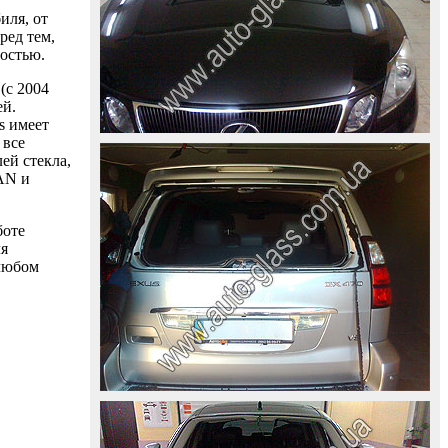
иля, от
ред тем,
ностью.
(с 2004
ей.
s имеет
 все
ей стекла,
AAN и
боте
ля
 любом