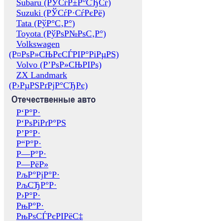
Subaru (РЎСѓР±Р°СЂСѓ)
Suzuki (РЎСѓР·СѓРєРё)
Tata (РўР°С‚Р°)
Toyota (РўРѕР№РѕС‚Р°)
Volkswagen
(Р¤РѕР»СЊРєСЃРІР°РіРµРЅ)
Volvo (Р’РѕР»СЊРІРѕ)
ZX Landmark
(Р›РµРЅРґРјР°СЂРє)
Отечественные авто
Р‘Р°Р·
Р‘РѕРіРґР°РЅ
Р’Р°Р·
Р“Р°Р·
Р—Р°Р·
Р—РёР»
РљР°РјР°Р·
РљСЂР°Р·
Р›Р°Р·
РњР°Р·
РњРѕСЃРєРІРёС‡