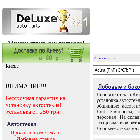
Меняем стекла, как лампочки!
Автостекло »
Заказать установку автостекла в
Киеве
ВНИМАНИЕ!!!
Лобовые и боко
Лобовые стекла Кие
Бессрочная гарантия на
установка автостек
установку автостекла!
обширных ассортим
Установка от 250 грн.
Любые вопросы, во
персонал. На скла
ассортиментов автос
Автостекла
Лобовые стекла на 
Продажа автостекла
Лобовые стекла