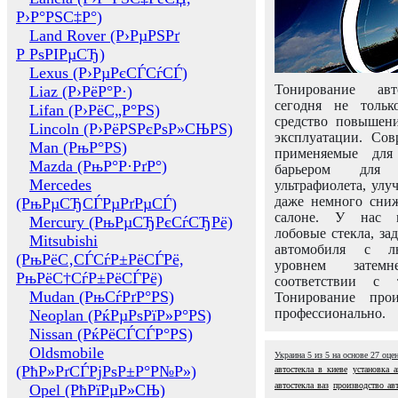
Р›Р°РЅС‡Р°)
Land Rover (Р›РµРЅРґ
Р РѕРІРµСЂ)
Lexus (Р›РµРєСЃСѓСЃ)
Тонирование авт
Liaz (Р›РёР°Р·)
сегодня не толь
Lifan (Р›РёС„Р°РЅ)
средство повышени
Lincoln (Р›РёРЅРєРѕР»СЊРЅ)
эксплуатации. Сов
Man (РњР°РЅ)
применяемые для
Mazda (РњР°Р·РґР°)
барьером для 
Mercedes
ультрафиолета, ул
даже немного сни
(РњРµСЂСЃРµРґРµСЃ)
салоне. У нас м
Mercury (РњРµСЂРєСѓСЂРё)
лобовые стекла, за
Mitsubishi
автомобиля с л
(РњРёС‚СЃСѓР±РёСЃРё,
уровнем затем
РњРёС†СѓР±РёСЃРё)
соответствии с 
Mudan (РњСѓРґР°РЅ)
Тонирование про
профессионально.
Neoplan (РќРµРѕРїР»Р°РЅ)
Nissan (РќРёСЃСЃР°РЅ)
Oldsmobile
Украина
5
из
5
на основе
27
оце
(РћР»РґСЃРјРѕР±Р°Р№Р»)
автостекла в киеве
установка а
автостекла ваз
производство ав
Opel (РћРїРµР»СЊ)