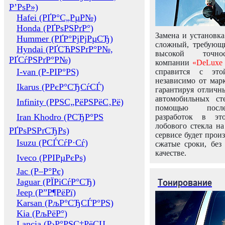
Р’РѕР»)
Hafei (РҐР°С„РµР№)
Honda (РҐРѕРЅРґР°)
Замена и установка
Hummer (РҐР°РјРјРµСЂ)
сложный, требующ
Hyndai (РҐСЋРЅРґР°Р№,
высокой точно
РҐСѓРЅРґР°Р№)
компании
«DeLuxe 
I-van (Р-РІР°РЅ)
справится с это
независимо от марк
Ikarus (РРєР°СЂСѓСЃ)
гарантируя отличны
автомобильных ст
Infinity (РРЅС„РёРЅРёС‚Рё)
помощью посл
Iran Khodro (РСЂР°РЅ
разработок в эт
лобового стекла н
РҐРѕРЅРґСЂРѕ)
сервисе будет прои
Isuzu (РСЃСѓР·Сѓ)
сжатые сроки, без
качестве.
Iveco (РРІРµРєРѕ)
Jac (Р–Р°Рє)
Тонирование
Jaguar (РЇРіСѓР°СЂ)
Jeep (Р”Р¶РёРї)
Karsan (РљР°СЂСЃР°РЅ)
Kia (РљРёР°)
Lancia (Р›Р°РЅС‡РёСЏ,