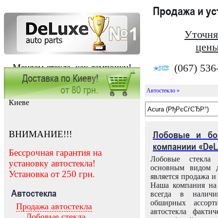
Продажа и у
Уточня
цены
(067) 536
Меняем стекла, как лампочки!
Автостекло »
Заказать установку автостекла в
Киеве
ВНИМАНИЕ!!!
Лобовые и бо
компаниии «DeL
Бессрочная гарантия на
Лобовые стекла
установку автостекла!
основным видом д
Установка от 250 грн.
является продажа и 
Наша компания на 
Автостекла
всегда в налич
обширных ассорт
Продажа автостекла
автостекла факти
Лобовые стекла