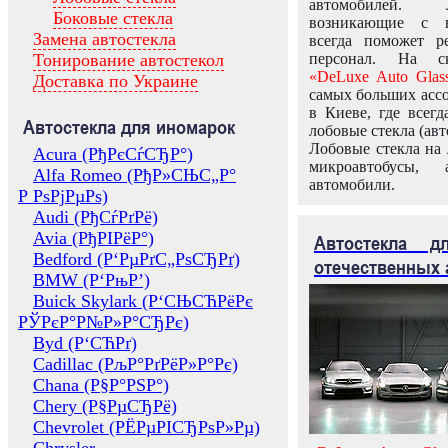
автомобилей.
Боковые стекла
возникающие с в
Замена автостекла
всегда поможет 
Тонирование автостекол
персонал. На ск
«DeLuxe Auto Glas
Доставка по Украине
самых больших ассо
в Киеве, где всег
Автостекла для иномарок
лобовые стекла (авт
Лобовые стекла на 
Acura (РђРєСѓСЂР°)
микроавтобусы, 
Alfa Romeo (РђР»СЊС„Р°
автомобили.
Р РѕРјРµРѕ)
Audi (РђСѓРґРё)
Avia (РђРІРёР°)
Автостекла 
Bedford (Р‘РµРґС„РѕСЂРґ)
отечественных 
BMW (Р‘РњР’)
Buick Skylark (Р‘СЊСЋРёРє
РЎРєР°Р№Р»Р°СЂРє)
Byd (Р‘СЋРґ)
Cadillac (РљР°РґРёР»Р°Рє)
Chana (Р§Р°РЅР°)
Chery (Р§РµСЂРё)
Chevrolet (РЁРµРІСЂРѕР»Рµ)