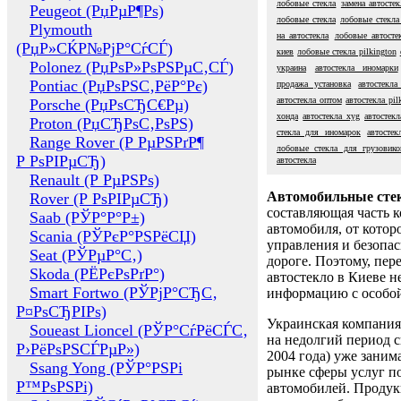
лобовые стекла
замена автостек
Peugeot (РџРµР¶Рѕ)
лобовые стекла
лобовые стекла
Plymouth
на автостекла
лобовые автосте
(РџР»СЌР№РјР°СѓСЃ)
киев
лобовые стекла pilkington
Polonez (РџРѕР»РѕРЅРµС‚СЃ)
украина
автостекла иномарки
Pontiac (РџРѕРЅС‚РёР°Рє)
продажа установка
автостекла
автостекла оптом
автостекла pil
Porsche (РџРѕСЂС€Рµ)
хонда
автостекла xyg
автостекл
Proton (РџСЂРѕС‚РѕРЅ)
стекла для иномарок
автосте
Range Rover (Р РµРЅРґР¶
лобовые стекла для грузовико
Р РѕРІРµСЂ)
автостекла
Renault (Р РµРЅРѕ)
Автомобильные сте
Rover (Р РѕРІРµСЂ)
составляющая часть 
Saab (РЎР°Р°Р±)
автомобиля, от котор
Scania (РЎРєР°РЅРёСЏ)
управления и безопа
Seat (РЎРµР°С‚)
дороге. Поэтому, пере
Skoda (РЁРєРѕРґР°)
автостекло в Киеве н
Smart Fortwo (РЎРјР°СЂС‚
информацию с особо
Р¤РѕСЂРІРѕ)
Украинская компания 
Soueast Lioncel (РЎР°СѓРёСЃС‚
на недолгий период с
Р›РёРѕРЅСЃРµР»)
2004 года) уже заним
Ssang Yong (РЎР°РЅРі
рынке сферы услуг п
Р™РѕРЅРі)
автомобилей. Проду