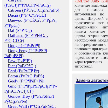
Chrysler
«DeLuxe Auto Glas
(РљСЂР°Р№СЃР»РµСЂ)
клиентам высококач
Citroen (РЎРёС‚СЂРѕРµРЅ)
для иномарок 
автомобилей по
Dacia (Р”Р°С‡РёСЏ)
ценам. Широкий ас
Daewoo (Р”СЌСѓ, Р”РµРѕ,
практически все 
Р”РµСѓ)
модификации авт
Daf (Р”Р°С„)
нашим клиентам 
Daihatsu (Р”Р°Р№С…
нервы, затрачивае
Р°С‚СЃСѓ)
необходимой моде
непосредственно с 
Dodge (Р”РѕРґР¶)
позволяет придержи
Dong Feng (Р”РѕРЅРі
и обеспечивать кл
Р¤РµРЅРі)
надежности и высо
Faw (Р¤Р°РІ)
характеристиках
Fiat (Р¤РёР°С‚)
автостекол.
Ford (Р¤РѕСЂРґ)
Foton (Р¤РѕС‚РѕРЅ)
Замена автосте
Geely (Р”Р¶РёР»Рё)
Gmc (Р”Р¶РµРЅРµСЂР°Р»
РјРѕС‚РѕСЂСЃ)
Gonow Troy (Р“РѕРЅРѕРІ
РўСЂРѕР№)
Great Wall (Р“СЂРµР№С‚