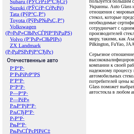
Subaru (РЎСѓР±Р°СЂСѓ)
пользуется большим 
Украины. Auto Glass
Suzuki (РЎСѓР·СѓРєРё)
отношения с мировы
Tata (РўР°С‚Р°)
стекол, которые пред
Toyota (РўРѕР№РѕС‚Р°)
необходимые сертиф
Volkswagen
сотрудничает с одни
(Р¤РѕР»СЊРєСЃРІР°РіРµРЅ)
производителей стекл
Volvo (Р’РѕР»СЊРІРѕ)
миру, такими, как Asa
Pilkington, FuYao, 
ZX Landmark
(Р›РµРЅРґРјР°СЂРє)
Серьезное отношение
Отечественные авто
высококвалифициров
компании к своей раб
Р‘Р°Р·
надежному процессу 
Р‘РѕРіРґР°РЅ
автомобильных стекол
Р’Р°Р·
потребителей цены к
Р“Р°Р·
Glass поможет выбрат
автостекла в любом а
Р—Р°Р·
Р—РёР»
РљР°РјР°Р·
РљСЂР°Р·
Р›Р°Р·
РњР°Р·
РњРѕСЃРєРІРёС‡