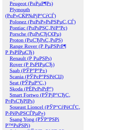
Peugeot (РџРµР¶Рѕ)
Plymouth
(РџР»СЌР№РјР°СѓСЃ)
Polonez (РџРѕР»РѕРЅРµС‚СЃ)
Pontiac (РџРѕРЅС‚РёР°Рє)
Porsche (РџРѕСЂС€Рµ)
Proton (РџСЂРѕС‚РѕРЅ)
Range Rover (Р РµРЅРґР¶
Р РѕРІРµСЂ)
Renault (Р РµРЅРѕ)
Rover (Р РѕРІРµСЂ)
Saab (РЎР°Р°Р±)
Scania (РЎРєР°РЅРёСЏ)
Seat (РЎРµР°С‚)
Skoda (РЁРєРѕРґР°)
Smart Fortwo (РЎРјР°СЂС‚
Р¤РѕСЂРІРѕ)
Soueast Lioncel (РЎР°СѓРёСЃС‚
Р›РёРѕРЅСЃРµР»)
Ssang Yong (РЎР°РЅРі
Р™РѕРЅРі)