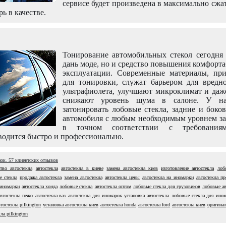
сервисе будет произведена в максимально сжа
рь в качестве.
Тонирование автомобильных стекол сегодня 
дань моде, но и средство повышения комфорт
эксплуатации. Современные материалы, пр
для тонировки, служат барьером для вредно
ультрафиолета, улучшают микроклимат и даж
снижают уровень шума в салоне. У н
затонировать лобовые стекла, задние и боко
автомобиля с любым необходимым уровнем за
в точном соответствии с требовани
одится быстро и профессионально.
нок.
57
клиентских отзывов
тво автостекла
автостекла
автостекла в киеве
замена автостекла киев
изготовление автостекла
лоб
е стекла
продажа автостекла
замена автостекла
автостекла цены
автостекла на иномарки
автостекла п
 иномарки
автостекла хонда
лобовые стекла
автостекла оптом
лобовые стекла для грузовиков
лобовые ав
автостекла пежо
автостекла ваз
автостекла для иномарок
установка автостекла
лобовые стекла для ино
втостекла pilkington
установка автостекла киев
автостекла honda
автостекла ford
автостекла киев
оригинал
ла pilkington