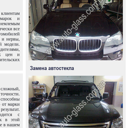
клиентам
омарок и
иемлемым
ически все
омобилей
 и нервы,
й модели.
дителями,
ых цен и
тельских
Замена автостекла
 сложный,
очности.
способны
о от марки
езультат.
одится с
к в этой
ле в нашем