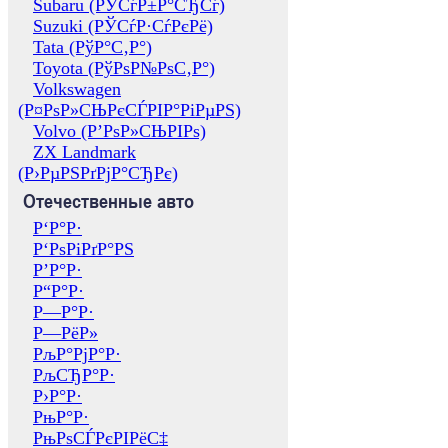
Subaru (РЎСѓР±Р°СЂСѓ)
Suzuki (РЎСѓР·СѓРєРё)
Tata (РўР°С‚Р°)
Toyota (РўРѕР№РѕС‚Р°)
Volkswagen
(Р¤РѕР»СЊРєСЃРІР°РіРµРЅ)
Volvo (Р’РѕР»СЊРІРѕ)
ZX Landmark
(Р›РµРЅРґРјР°СЂРє)
Отечественные авто
Р‘Р°Р·
Р‘РѕРіРґР°РЅ
Р’Р°Р·
Р“Р°Р·
Р—Р°Р·
Р—РёР»
РљР°РјР°Р·
РљСЂР°Р·
Р›Р°Р·
РњР°Р·
РњРѕСЃРєРІРёС‡