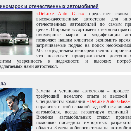
 иномарок и отечественных автомобилей
«DeLuxe Auto Glass»
предлагает своим 
высококачественные автостекла для ин
отечественных автомобилей по самым пр
ценам. Широкий ассортимент стекол на практ
популярные марки и модификации авт
позволяет нашим клиентам экономить время
затрачиваемые подчас на поиск необходимо
Мы сотрудничаем непосредственно с произво
что позволяет придерживаться доступн
иентам уверенность в надежности и высоких потреби
едлагаемых нами автостекол.
кла
Замена и установка автостекла – процесс
требующий немалого опыта и высокой т
Специалисты компании
«DeLuxe Auto Glass»
справится с этой сложной задачей независим
автомобиля, всегда гарантируя отличный р
Вклейка автомобильных стекол произв
помощью последних импортных разработо
области. Замена лобового стекла на автомоби