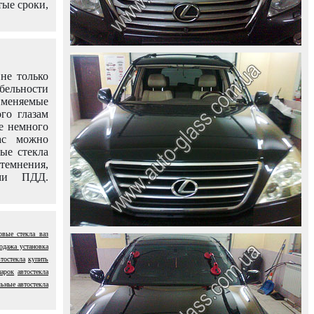
тые сроки,
не только
абельности
именяемые
го глазам
е немного
ас можно
вые стекла
темнения,
ями ПДД.
овые стекла ваз
родажа установка
тостекла
купить
марок
автостекла
ьные автостекла