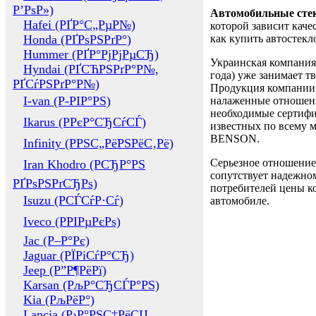
Р’РѕР»)
Автомобильные сте
Hafei (РҐР°С„РµР№)
которой зависит каче
Honda (РҐРѕРЅРґР°)
как купить автостек
Hummer (РҐР°РјРјРµСЂ)
Украинская компания 
Hyndai (РҐСЋРЅРґР°Р№,
года) уже занимает т
РҐСѓРЅРґР°Р№)
Продукция компании 
I-van (Р-РІР°РЅ)
налаженные отношени
необходимые сертифи
Ikarus (РРєР°СЂСѓСЃ)
известных по всему ми
BENSON.
Infinity (РРЅС„РёРЅРёС‚Рё)
Серьезное отношение
Iran Khodro (РСЂР°РЅ
сопутствует надежном
РҐРѕРЅРґСЂРѕ)
потребителей цены ко
Isuzu (РСЃСѓР·Сѓ)
автомобиле.
Iveco (РРІРµРєРѕ)
Jac (Р–Р°Рє)
Jaguar (РЇРіСѓР°СЂ)
Jeep (Р”Р¶РёРї)
Karsan (РљР°СЂСЃР°РЅ)
Kia (РљРёР°)
Lancia (Р›Р°РЅС‡РёСЏ,