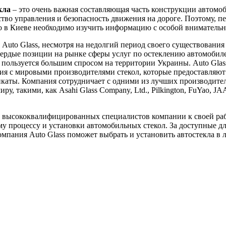
кла
– это очень важная составляющая часть конструкции автомоб
ство управления и безопасность движения на дороге. Поэтому, пе
ло в Киеве необходимо изучить информацию с особой вниматель
Auto Glass, несмотря на недолгий период своего существования 
вердые позиции на рынке сферы услуг по остеклению автомобил
пользуется большим спросом на территории Украины. Auto Glas
я с мировыми производителями стекол, которые предоставляют
каты. Компания сотрудничает с одними из лучших производител
ру, такими, как Asahi Glass Company, Ltd., Pilkington, FuYao, J
 высококвалифицированных специалистов компании к своей ра
у процессу и установки автомобильных стекол. За доступные д
мпания Auto Glass поможет выбрать и установить автостекла в