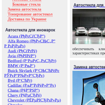
Боковые стекла
Автостекла для
Замена автостекла
Тонирование автостекол
Доставка по Украине
Автостекла для иномарок
Acura (РђРєСѓСЂР°)
Alfa Romeo (РђР»СЊС„Р°
Р РѕРјРµРѕ)
обеспечивать кл
Audi (РђСѓРґРё)
характеристиках пр
Avia (РђРІРёР°)
Bedford (Р‘РµРґС„РѕСЂРґ)
BMW (Р‘РњР’)
Замена автосте
Buick Skylark (Р‘СЊСЋРёРє
РЎРєР°Р№Р»Р°СЂРє)
Byd (Р‘СЋРґ)
Cadillac (РљР°РґРёР»Р°Рє)
Chana (Р§Р°РЅР°)
Chery (Р§РµСЂРё)
Chevrolet (РЁРµРІСЂРѕР»Рµ)