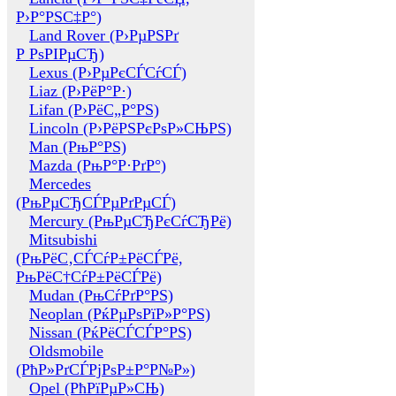
Р›Р°РЅС‡Р°)
Land Rover (Р›РµРЅРґ
Р РѕРІРµСЂ)
Lexus (Р›РµРєСЃСѓСЃ)
Liaz (Р›РёР°Р·)
Lifan (Р›РёС„Р°РЅ)
Lincoln (Р›РёРЅРєРѕР»СЊРЅ)
Man (РњР°РЅ)
Mazda (РњР°Р·РґР°)
Mercedes
(РњРµСЂСЃРµРґРµСЃ)
Mercury (РњРµСЂРєСѓСЂРё)
Mitsubishi
(РњРёС‚СЃСѓР±РёСЃРё,
РњРёС†СѓР±РёСЃРё)
Mudan (РњСѓРґР°РЅ)
Neoplan (РќРµРѕРїР»Р°РЅ)
Nissan (РќРёСЃСЃР°РЅ)
Oldsmobile
(РћР»РґСЃРјРѕР±Р°Р№Р»)
Opel (РћРїРµР»СЊ)