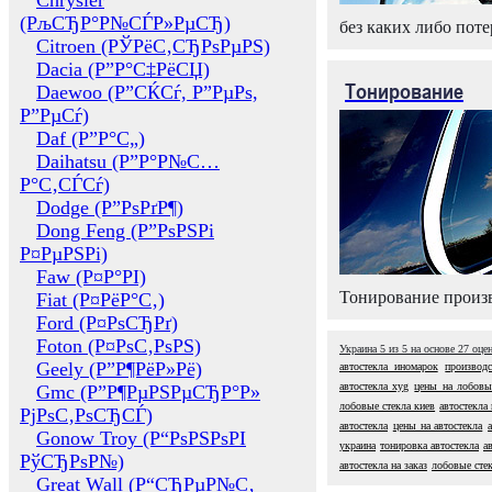
Chrysler
(РљСЂР°Р№СЃР»РµСЂ)
без каких либо поте
Citroen (РЎРёС‚СЂРѕРµРЅ)
Dacia (Р”Р°С‡РёСЏ)
Тонирование
Daewoo (Р”СЌСѓ, Р”РµРѕ,
Р”РµСѓ)
Daf (Р”Р°С„)
Daihatsu (Р”Р°Р№С…
Р°С‚СЃСѓ)
Dodge (Р”РѕРґР¶)
Dong Feng (Р”РѕРЅРі
Р¤РµРЅРі)
Faw (Р¤Р°РІ)
Тонирование произв
Fiat (Р¤РёР°С‚)
Ford (Р¤РѕСЂРґ)
Foton (Р¤РѕС‚РѕРЅ)
Украина
5
из
5
на основе
27
оце
Geely (Р”Р¶РёР»Рё)
автостекла иномарок
производс
автостекла xyg
цены на лобовы
Gmc (Р”Р¶РµРЅРµСЂР°Р»
лобовые стекла киев
автостекла
РјРѕС‚РѕСЂСЃ)
автостекла
цены на автостекла
Gonow Troy (Р“РѕРЅРѕРІ
украина
тонировка автостекла
а
РўСЂРѕР№)
автостекла на заказ
лобовые стек
Great Wall (Р“СЂРµР№С‚