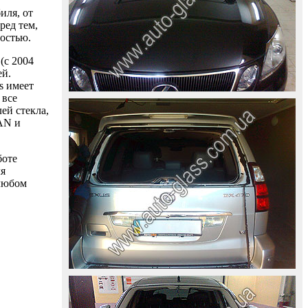
иля, от
ред тем,
ностью.
(с 2004
ей.
s имеет
 все
ей стекла,
AAN и
боте
ля
 любом