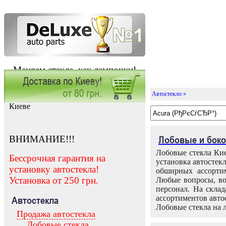
Меняем стекла, как лампочки!
Автостекло »
Заказать установку автостекла в
Киеве
ВНИМАНИЕ!!!
Лобовые и боко
Лобовые стекла Кие
Бессрочная гарантия на
установка автостек
установку автостекла!
обширных ассортим
Установка от 250 грн.
Любые вопросы, во
персонал. На скла
ассортиментов автос
Автостекла
Лобовые стекла на 
Продажа автостекла
Лобовые стекла