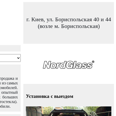
г. Киев, ул. Бориспольская 40 и 44
(возле м. Бориспольская)
 продажа и
н из самых
омобилей.
ш опытный
Установка с выездом
х больших
тостекла).
обили.