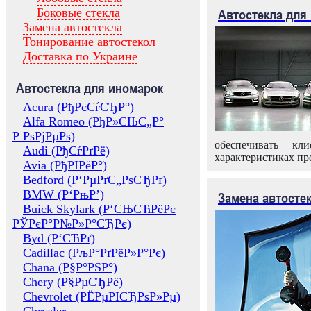
Боковые стекла
Автостекла для
Замена автостекла
Тонирование автостекол
Доставка по Украине
Автостекла для иномарок
Acura (РђРєСѓСЂР°)
Alfa Romeo (РђР»СЊС„Р°
Р РѕРјРµРѕ)
обеспечивать кл
Audi (РђСѓРґРё)
характеристиках пр
Avia (РђРІРёР°)
Bedford (Р‘РµРґС„РѕСЂРґ)
BMW (Р‘РњР’)
Замена автосте
Buick Skylark (Р‘СЊСЋРёРє
РЎРєР°Р№Р»Р°СЂРє)
Byd (Р‘СЋРґ)
Cadillac (РљР°РґРёР»Р°Рє)
Chana (Р§Р°РЅР°)
Chery (Р§РµСЂРё)
Chevrolet (РЁРµРІСЂРѕР»Рµ)