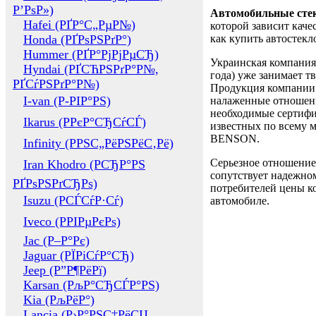
Р’РѕР»)
Автомобильные сте
Hafei (РҐР°С„РµР№)
которой зависит каче
Honda (РҐРѕРЅРґР°)
как купить автостек
Hummer (РҐР°РјРјРµСЂ)
Украинская компания 
Hyndai (РҐСЋРЅРґР°Р№,
года) уже занимает т
РҐСѓРЅРґР°Р№)
Продукция компании 
I-van (Р-РІР°РЅ)
налаженные отношени
необходимые сертифи
Ikarus (РРєР°СЂСѓСЃ)
известных по всему ми
BENSON.
Infinity (РРЅС„РёРЅРёС‚Рё)
Серьезное отношение
Iran Khodro (РСЂР°РЅ
сопутствует надежном
РҐРѕРЅРґСЂРѕ)
потребителей цены ко
Isuzu (РСЃСѓР·Сѓ)
автомобиле.
Iveco (РРІРµРєРѕ)
Jac (Р–Р°Рє)
Jaguar (РЇРіСѓР°СЂ)
Jeep (Р”Р¶РёРї)
Karsan (РљР°СЂСЃР°РЅ)
Kia (РљРёР°)
Lancia (Р›Р°РЅС‡РёСЏ,