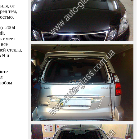
иля, от
ред тем,
ностью.
(с 2004
ей.
s имеет
 все
ей стекла,
AAN и
боте
ля
 любом