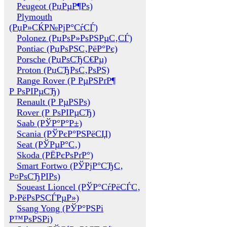
Peugeot (РџРµР¶Рѕ)
Plymouth
(РџР»СЌР№РјР°СѓСЃ)
Polonez (РџРѕР»РѕРЅРµС‚СЃ)
Pontiac (РџРѕРЅС‚РёР°Рє)
Porsche (РџРѕСЂС€Рµ)
Proton (РџСЂРѕС‚РѕРЅ)
Range Rover (Р РµРЅРґР¶
Р РѕРІРµСЂ)
Renault (Р РµРЅРѕ)
Rover (Р РѕРІРµСЂ)
Saab (РЎР°Р°Р±)
Scania (РЎРєР°РЅРёСЏ)
Seat (РЎРµР°С‚)
Skoda (РЁРєРѕРґР°)
Smart Fortwo (РЎРјР°СЂС‚
Р¤РѕСЂРІРѕ)
Soueast Lioncel (РЎР°СѓРёСЃС‚
Р›РёРѕРЅСЃРµР»)
Ssang Yong (РЎР°РЅРі
Р™РѕРЅРі)