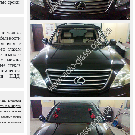
тые сроки,
не только
абельности
именяемые
го глазам
е немного
ас можно
вые стекла
темнения,
ями ПДД.
упить автостекла
текла pilkington
rd
автостекла на
 лобовые стекла
а ваз
автостекла