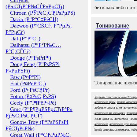
Chrysler
(РљСЂР°Р№СЃР»РµСЂ)
без каких либо поте
Citroen (РЎРёС‚СЂРѕРµРЅ)
Dacia (Р”Р°С‡РёСЏ)
Тонирование
Daewoo (Р”СЌСѓ, Р”РµРѕ,
Р”РµСѓ)
Daf (Р”Р°С„)
Daihatsu (Р”Р°Р№С…
Р°С‚СЃСѓ)
Dodge (Р”РѕРґР¶)
Dong Feng (Р”РѕРЅРі
Р¤РµРЅРі)
Faw (Р¤Р°РІ)
Тонирование произв
Fiat (Р¤РёР°С‚)
Ford (Р¤РѕСЂРґ)
Foton (Р¤РѕС‚РѕРЅ)
Украина
5
из
5
на основе
27
оце
Geely (Р”Р¶РёР»Рё)
автостекла цены
замена автосте
лобовые стекла киев
автостекл
Gmc (Р”Р¶РµРЅРµСЂР°Р»
автостекла на иномарки
тониров
РјРѕС‚РѕСЂСЃ)
заказ
цены на автостекла
произ
Gonow Troy (Р“РѕРЅРѕРІ
автостекла
автостекла для ином
РўСЂРѕР№)
honda
автостекла иномарок
лобо
Great Wall (Р“СЂРµР№С‚