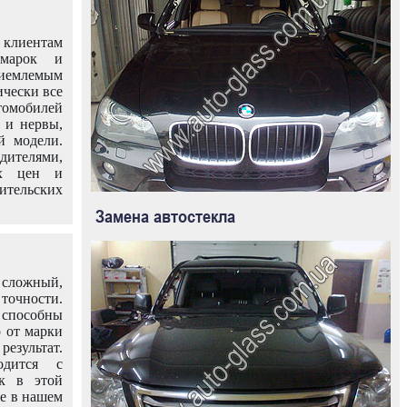
клиентам
омарок и
иемлемым
ически все
омобилей
 и нервы,
й модели.
дителями,
ых цен и
тельских
Замена автостекла
 сложный,
очности.
способны
о от марки
езультат.
одится с
к в этой
ле в нашем