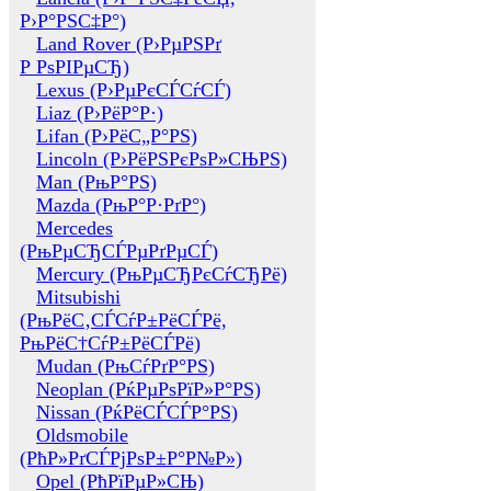
Р›Р°РЅС‡Р°)
Land Rover (Р›РµРЅРґ
Р РѕРІРµСЂ)
Lexus (Р›РµРєСЃСѓСЃ)
Liaz (Р›РёР°Р·)
Lifan (Р›РёС„Р°РЅ)
Lincoln (Р›РёРЅРєРѕР»СЊРЅ)
Man (РњР°РЅ)
Mazda (РњР°Р·РґР°)
Mercedes
(РњРµСЂСЃРµРґРµСЃ)
Mercury (РњРµСЂРєСѓСЂРё)
Mitsubishi
(РњРёС‚СЃСѓР±РёСЃРё,
РњРёС†СѓР±РёСЃРё)
Mudan (РњСѓРґР°РЅ)
Neoplan (РќРµРѕРїР»Р°РЅ)
Nissan (РќРёСЃСЃР°РЅ)
Oldsmobile
(РћР»РґСЃРјРѕР±Р°Р№Р»)
Opel (РћРїРµР»СЊ)