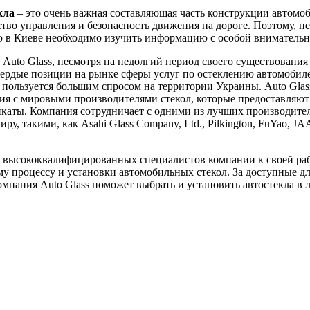
кла
– это очень важная составляющая часть конструкции автомоб
ство управления и безопасность движения на дороге. Поэтому, пе
ло в Киеве необходимо изучить информацию с особой вниматель
Auto Glass, несмотря на недолгий период своего существования 
вердые позиции на рынке сферы услуг по остеклению автомобил
пользуется большим спросом на территории Украины. Auto Glas
я с мировыми производителями стекол, которые предоставляют
каты. Компания сотрудничает с одними из лучших производител
ру, такими, как Asahi Glass Company, Ltd., Pilkington, FuYao, J
 высококвалифицированных специалистов компании к своей ра
у процессу и установки автомобильных стекол. За доступные д
мпания Auto Glass поможет выбрать и установить автостекла в