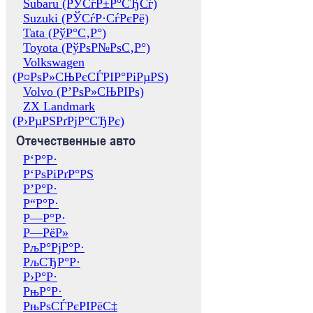
Subaru (РЎСѓР±Р°СЂСѓ)
Suzuki (РЎСѓР·СѓРєРё)
Tata (РўР°С‚Р°)
Toyota (РўРѕР№РѕС‚Р°)
Volkswagen
(Р¤РѕР»СЊРєСЃРІР°РіРµРЅ)
Volvo (Р’РѕР»СЊРІРѕ)
ZX Landmark
(Р›РµРЅРґРјР°СЂРє)
Отечественные авто
Р‘Р°Р·
Р‘РѕРіРґР°РЅ
Р’Р°Р·
Р“Р°Р·
Р—Р°Р·
Р—РёР»
РљР°РјР°Р·
РљСЂР°Р·
Р›Р°Р·
РњР°Р·
РњРѕСЃРєРІРёС‡