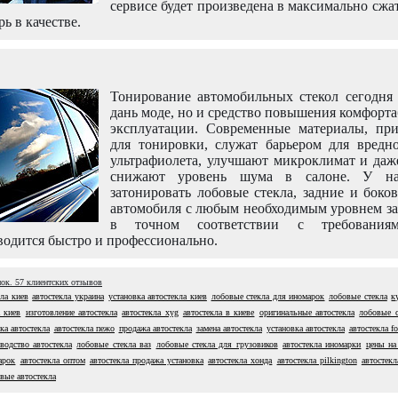
сервисе будет произведена в максимально сжа
рь в качестве.
Тонирование автомобильных стекол сегодня 
дань моде, но и средство повышения комфорт
эксплуатации. Современные материалы, пр
для тонировки, служат барьером для вредно
ультрафиолета, улучшают микроклимат и даж
снижают уровень шума в салоне. У н
затонировать лобовые стекла, задние и боко
автомобиля с любым необходимым уровнем за
в точном соответствии с требовани
одится быстро и профессионально.
нок.
57
клиентских отзывов
кла киев
автостекла украина
установка автостекла киев
лобовые стекла для иномарок
лобовые стекла
к
а киев
изготовление автостекла
автостекла xyg
автостекла в киеве
оригинальные автостекла
лобовые с
ка автостекла
автостекла пежо
продажа автостекла
замена автостекла
установка автостекла
автостекла fo
водство автостекла
лобовые стекла ваз
лобовые стекла для грузовиков
автостекла иномарки
цены на
арок
автостекла оптом
автостекла продажа установка
автостекла хонда
автостекла pilkington
автостекл
вые автостекла