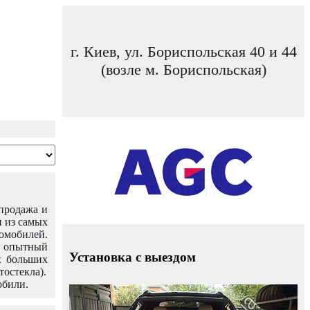
г. Киев, ул. Бориспольская 40 и 44
(возле м. Бориспольская)
 продажа и
н из самых
омобилей.
ш опытный
Установка с выездом
х больших
тостекла).
обили.