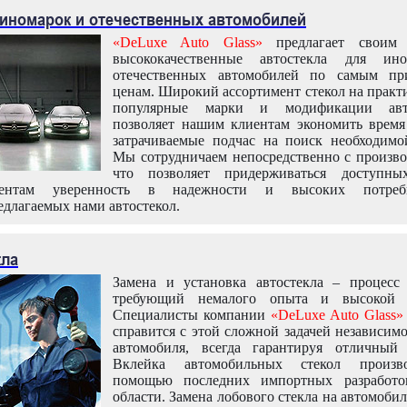
 иномарок и отечественных автомобилей
«DeLuxe Auto Glass»
предлагает своим 
высококачественные автостекла для ин
отечественных автомобилей по самым пр
ценам. Широкий ассортимент стекол на практ
популярные марки и модификации авт
позволяет нашим клиентам экономить время
затрачиваемые подчас на поиск необходимо
Мы сотрудничаем непосредственно с произво
что позволяет придерживаться доступн
иентам уверенность в надежности и высоких потреби
едлагаемых нами автостекол.
кла
Замена и установка автостекла – процесс
требующий немалого опыта и высокой т
Специалисты компании
«DeLuxe Auto Glass»
справится с этой сложной задачей независим
автомобиля, всегда гарантируя отличный р
Вклейка автомобильных стекол произв
помощью последних импортных разработо
области. Замена лобового стекла на автомоби