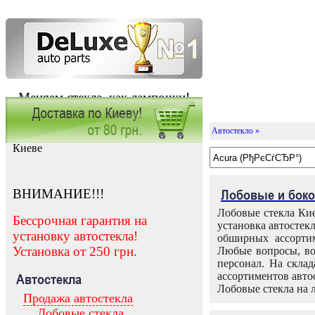
Меняем стекла, как лампочки!
Автостекло »
Заказать установку автостекла в
Киеве
ВНИМАНИЕ!!!
Лобовые и боко
Лобовые стекла Кие
Бессрочная гарантия на
установка автостек
установку автостекла!
обширных ассортим
Установка от 250 грн.
Любые вопросы, во
персонал. На скла
ассортиментов автос
Автостекла
Лобовые стекла на 
Продажа автостекла
Лобовые стекла