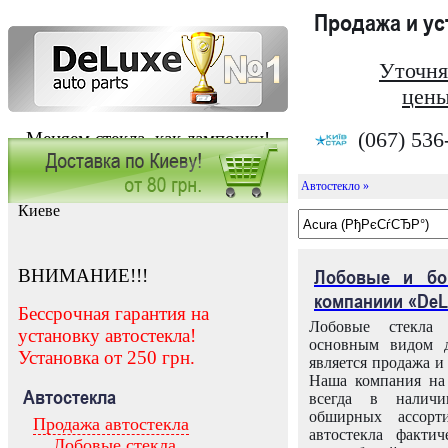
Продажа и у
Уточня
цены
(067) 536
Меняем стекла, как лампочки!
Автостекло »
Заказать установку автостекла в
Киеве
ВНИМАНИЕ!!!
Лобовые и бо
компаниии «DeL
Бессрочная гарантия на
Лобовые стекла
установку автостекла!
основным видом д
Установка от 250 грн.
является продажа и 
Наша компания на 
Автостекла
всегда в налич
обширных ассорт
Продажа автостекла
автостекла факти
Лобовые стекла