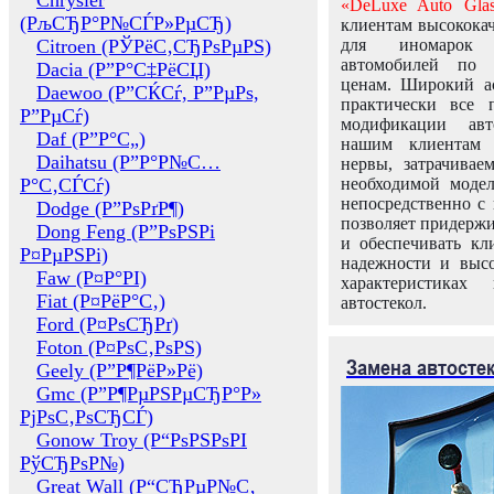
Chrysler
«DeLuxe Auto Glas
(РљСЂР°Р№СЃР»РµСЂ)
клиентам высококач
Citroen (РЎРёС‚СЂРѕРµРЅ)
для иномарок 
автомобилей по
Dacia (Р”Р°С‡РёСЏ)
ценам. Широкий ас
Daewoo (Р”СЌСѓ, Р”РµРѕ,
практически все 
Р”РµСѓ)
модификации авт
Daf (Р”Р°С„)
нашим клиентам 
Daihatsu (Р”Р°Р№С…
нервы, затрачивае
Р°С‚СЃСѓ)
необходимой моде
непосредственно с 
Dodge (Р”РѕРґР¶)
позволяет придержи
Dong Feng (Р”РѕРЅРі
и обеспечивать кл
Р¤РµРЅРі)
надежности и высо
Faw (Р¤Р°РІ)
характеристиках
Fiat (Р¤РёР°С‚)
автостекол.
Ford (Р¤РѕСЂРґ)
Foton (Р¤РѕС‚РѕРЅ)
Замена автосте
Geely (Р”Р¶РёР»Рё)
Gmc (Р”Р¶РµРЅРµСЂР°Р»
РјРѕС‚РѕСЂСЃ)
Gonow Troy (Р“РѕРЅРѕРІ
РўСЂРѕР№)
Great Wall (Р“СЂРµР№С‚