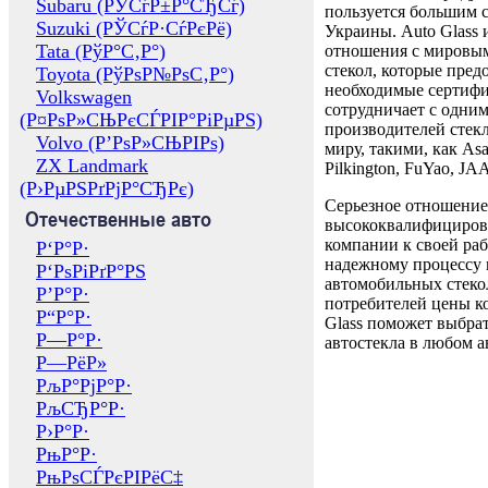
Subaru (РЎСѓР±Р°СЂСѓ)
пользуется большим 
Suzuki (РЎСѓР·СѓРєРё)
Украины. Auto Glass
Tata (РўР°С‚Р°)
отношения с мировы
стекол, которые пред
Toyota (РўРѕР№РѕС‚Р°)
необходимые сертиф
Volkswagen
сотрудничает с одни
(Р¤РѕР»СЊРєСЃРІР°РіРµРЅ)
производителей стекл
Volvo (Р’РѕР»СЊРІРѕ)
миру, такими, как Asa
ZX Landmark
Pilkington, FuYao, 
(Р›РµРЅРґРјР°СЂРє)
Серьезное отношение
Отечественные авто
высококвалифициров
компании к своей раб
Р‘Р°Р·
надежному процессу 
Р‘РѕРіРґР°РЅ
автомобильных стекол
Р’Р°Р·
потребителей цены к
Р“Р°Р·
Glass поможет выбрат
Р—Р°Р·
автостекла в любом а
Р—РёР»
РљР°РјР°Р·
РљСЂР°Р·
Р›Р°Р·
РњР°Р·
РњРѕСЃРєРІРёС‡