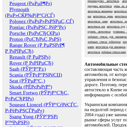
производство автостекла
авт
Peugeot (РџРµР¶Рѕ)
продажа автостекла
цены на а
Plymouth
автостекла иномарки
автостекла
(РџР»СЌР№РјР°СѓСЃ)
ваз
автостекла цены
автостекл
Polonez (РџРѕР»РѕРЅРµС‚СЃ)
автостекла киев
автостекла н
Pontiac (РџРѕРЅС‚РёР°Рє)
автостекла ваз
автостекла xyg
купить автостекла
установка 
Porsche (РџРѕСЂС€Рµ)
лобовые стекла для иномарок
Proton (РџСЂРѕС‚РѕРЅ)
лобовые стекла pilkington
изг
Range Rover (Р РµРЅРґР¶
киеве
автостекла для иномарок
Р РѕРІРµСЂ)
автостекла
лобовые стекла киев
Renault (Р РµРЅРѕ)
Rover (Р РѕРІРµСЂ)
Автомобильные сте
Saab (РЎР°Р°Р±)
составляющая часть 
Scania (РЎРєР°РЅРёСЏ)
автомобиля, от котор
управления и безопа
Seat (РЎРµР°С‚)
дороге. Поэтому, пере
Skoda (РЁРєРѕРґР°)
автостекло в Киеве н
Smart Fortwo (РЎРјР°СЂС‚
информацию с особо
Р¤РѕСЂРІРѕ)
Soueast Lioncel (РЎР°СѓРёСЃС‚
Украинская компания 
на недолгий период с
Р›РёРѕРЅСЃРµР»)
2004 года) уже заним
Ssang Yong (РЎР°РЅРі
рынке сферы услуг п
Р™РѕРЅРі)
автомобилей. Проду