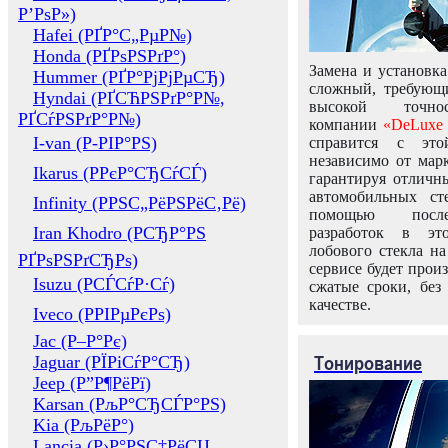
Р’РѕР»)
Hafei (РҐР°С„РµР№)
Honda (РҐРѕРЅРґР°)
Замена и установка
Hummer (РҐР°РјРјРµСЂ)
сложный, требующ
Hyndai (РҐСЋРЅРґР°Р№,
высокой точно
РҐСѓРЅРґР°Р№)
компании
«DeLuxe 
I-van (Р-РІР°РЅ)
справится с это
независимо от марк
Ikarus (РРєР°СЂСѓСЃ)
гарантируя отличны
автомобильных ст
Infinity (РРЅС„РёРЅРёС‚Рё)
помощью посл
Iran Khodro (РСЂР°РЅ
разработок в эт
лобового стекла н
РҐРѕРЅРґСЂРѕ)
сервисе будет прои
Isuzu (РСЃСѓР·Сѓ)
сжатые сроки, без
качестве.
Iveco (РРІРµРєРѕ)
Jac (Р–Р°Рє)
Тонирование
Jaguar (РЇРіСѓР°СЂ)
Jeep (Р”Р¶РёРї)
Karsan (РљР°СЂСЃР°РЅ)
Kia (РљРёР°)
Lancia (Р›Р°РЅС‡РёСЏ,