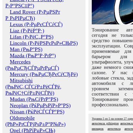
Р›Р°РЅС‡Р°)
Land Rover (Р›РµРЅРґ
Р РѕРІРµСЂ)
Lexus (Р›РµРєСЃСѓСЃ)
Тонирование авт
Liaz (Р›РёР°Р·)
сегодня не толь
Lifan (Р›РёС„Р°РЅ)
средство повышени
Lincoln (Р›РёРЅРєРѕР»СЊРЅ)
эксплуатации. Сов
Man (РњР°РЅ)
применяемые для
Mazda (РњР°Р·РґР°)
барьером для 
Mercedes
ультрафиолета, ул
даже немного сни
(РњРµСЂСЃРµРґРµСЃ)
салоне. У нас м
Mercury (РњРµСЂРєСѓСЂРё)
лобовые стекла, за
Mitsubishi
автомобиля с л
(РњРёС‚СЃСѓР±РёСЃРё,
уровнем затем
РњРёС†СѓР±РёСЃРё)
соответствии с 
Mudan (РњСѓРґР°РЅ)
Тонирование про
профессионально.
Neoplan (РќРµРѕРїР»Р°РЅ)
Nissan (РќРёСЃСЃР°РЅ)
Oldsmobile
Украина
5
из
5
на основе
27
оце
(РћР»РґСЃРјРѕР±Р°Р№Р»)
автостекла pilkington
автостекл
иномарок
автостекла
автос
Opel (РћРїРµР»СЊ)