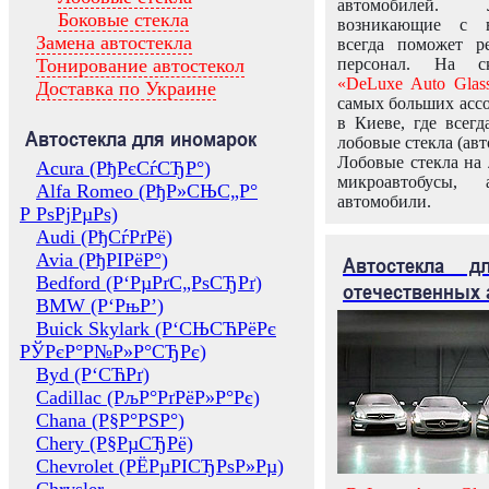
автомобилей.
Боковые стекла
возникающие с в
Замена автостекла
всегда поможет 
Тонирование автостекол
персонал. На ск
«DeLuxe Auto Glas
Доставка по Украине
самых больших ассо
в Киеве, где всег
Автостекла для иномарок
лобовые стекла (авт
Лобовые стекла на 
Acura (РђРєСѓСЂР°)
микроавтобусы, 
Alfa Romeo (РђР»СЊС„Р°
автомобили.
Р РѕРјРµРѕ)
Audi (РђСѓРґРё)
Avia (РђРІРёР°)
Автостекла 
Bedford (Р‘РµРґС„РѕСЂРґ)
отечественных 
BMW (Р‘РњР’)
Buick Skylark (Р‘СЊСЋРёРє
РЎРєР°Р№Р»Р°СЂРє)
Byd (Р‘СЋРґ)
Cadillac (РљР°РґРёР»Р°Рє)
Chana (Р§Р°РЅР°)
Chery (Р§РµСЂРё)
Chevrolet (РЁРµРІСЂРѕР»Рµ)