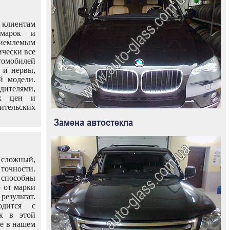
клиентам
омарок и
иемлемым
ически все
омобилей
 и нервы,
й модели.
дителями,
ых цен и
тельских
Замена автостекла
 сложный,
очности.
способны
о от марки
езультат.
одится с
к в этой
ле в нашем