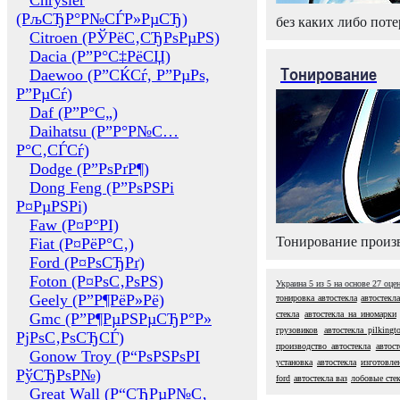
Chrysler
(РљСЂР°Р№СЃР»РµСЂ)
без каких либо поте
Citroen (РЎРёС‚СЂРѕРµРЅ)
Dacia (Р”Р°С‡РёСЏ)
Тонирование
Daewoo (Р”СЌСѓ, Р”РµРѕ,
Р”РµСѓ)
Daf (Р”Р°С„)
Daihatsu (Р”Р°Р№С…
Р°С‚СЃСѓ)
Dodge (Р”РѕРґР¶)
Dong Feng (Р”РѕРЅРі
Р¤РµРЅРі)
Faw (Р¤Р°РІ)
Тонирование произв
Fiat (Р¤РёР°С‚)
Ford (Р¤РѕСЂРґ)
Foton (Р¤РѕС‚РѕРЅ)
Украина
5
из
5
на основе
27
оце
Geely (Р”Р¶РёР»Рё)
тонировка автостекла
автостекл
стекла
автостекла на иномарки
Gmc (Р”Р¶РµРЅРµСЂР°Р»
грузовиков
автостекла pilkingt
РјРѕС‚РѕСЂСЃ)
производство автостекла
автос
Gonow Troy (Р“РѕРЅРѕРІ
установка
автостекла
изготовле
РўСЂРѕР№)
ford
автостекла ваз
лобовые стек
Great Wall (Р“СЂРµР№С‚