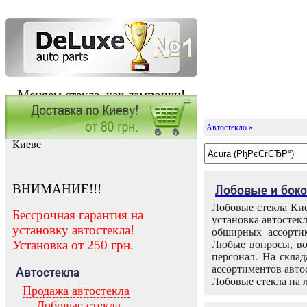
Меняем стекла, как лампочки!
Автостекло »
Заказать установку автостекла в
Киеве
ВНИМАНИЕ!!!
Лобовые и боко
Лобовые стекла Кие
Бессрочная гарантия на
установка автостек
установку автостекла!
обширных ассортим
Установка от 250 грн.
Любые вопросы, во
персонал. На скла
ассортиментов автос
Автостекла
Лобовые стекла на 
Продажа автостекла
Лобовые стекла