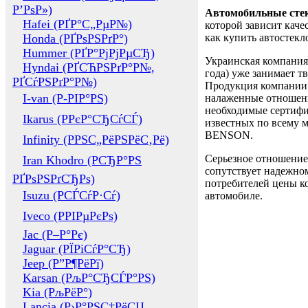
Р’РѕР»)
Автомобильные сте
Hafei (РҐР°С„РµР№)
которой зависит каче
Honda (РҐРѕРЅРґР°)
как купить автостек
Hummer (РҐР°РјРјРµСЂ)
Украинская компания 
Hyndai (РҐСЋРЅРґР°Р№,
года) уже занимает т
РҐСѓРЅРґР°Р№)
Продукция компании 
I-van (Р-РІР°РЅ)
налаженные отношени
необходимые сертифи
Ikarus (РРєР°СЂСѓСЃ)
известных по всему ми
BENSON.
Infinity (РРЅС„РёРЅРёС‚Рё)
Серьезное отношение
Iran Khodro (РСЂР°РЅ
сопутствует надежном
РҐРѕРЅРґСЂРѕ)
потребителей цены ко
Isuzu (РСЃСѓР·Сѓ)
автомобиле.
Iveco (РРІРµРєРѕ)
Jac (Р–Р°Рє)
Jaguar (РЇРіСѓР°СЂ)
Jeep (Р”Р¶РёРї)
Karsan (РљР°СЂСЃР°РЅ)
Kia (РљРёР°)
Lancia (Р›Р°РЅС‡РёСЏ,