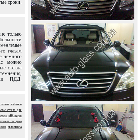
тые сроки,
не только
абельности
именяемые
го глазам
е немного
ас можно
вые стекла
темнения,
ями ПДД.
а оптом
лобовые
овые стекла для
екла pilkington
остекла продажа
раина
автостекла