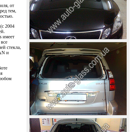
иля, от
ред тем,
ностью.
(с 2004
ей.
s имеет
 все
ей стекла,
AAN и
боте
ля
 любом