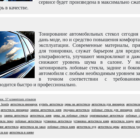
сервисе будет произведена в максимально сжа
рь в качестве.
Тонирование автомобильных стекол сегодня 
дань моде, но и средство повышения комфорт
эксплуатации. Современные материалы, пр
для тонировки, служат барьером для вредно
ультрафиолета, улучшают микроклимат и даж
снижают уровень шума в салоне. У н
затонировать лобовые стекла, задние и боко
автомобиля с любым необходимым уровнем за
в точном соответствии с требовани
одится быстро и профессионально.
нок.
57
клиентских отзывов
а honda
автостекла иномарок
купить автостекла
цены на автостекла
автостекла для иномарок
автостекл
автостекла иномарки
замена автостекла киев
продажа автостекла
лобовые стекла для иномарок
лоб
on
замена автостекла
автостекла киев
цены на лобовые стекла
оригинальные автостекла
лобовые ст
текла пежо
лобовые автостекла
установка автостекла
установка автостекла киев
автостекла хонда
авт
ние автостекла
автостекла на заказ
лобовые стекла киев
автостекла xyg
автостекла цены
автостекла ук
ла ваз
автостекла в киеве