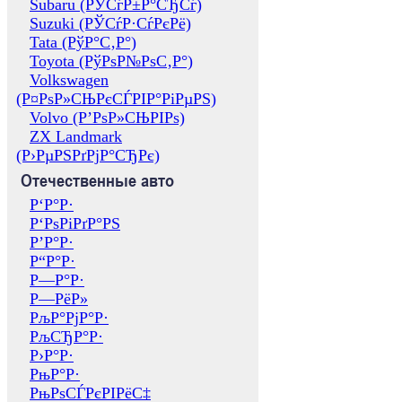
Subaru (РЎСѓР±Р°СЂСѓ)
Suzuki (РЎСѓР·СѓРєРё)
Tata (РўР°С‚Р°)
Toyota (РўРѕР№РѕС‚Р°)
Volkswagen
(Р¤РѕР»СЊРєСЃРІР°РіРµРЅ)
Volvo (Р’РѕР»СЊРІРѕ)
ZX Landmark
(Р›РµРЅРґРјР°СЂРє)
Отечественные авто
Р‘Р°Р·
Р‘РѕРіРґР°РЅ
Р’Р°Р·
Р“Р°Р·
Р—Р°Р·
Р—РёР»
РљР°РјР°Р·
РљСЂР°Р·
Р›Р°Р·
РњР°Р·
РњРѕСЃРєРІРёС‡