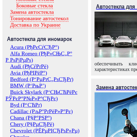
Боковые стекла
Автостекла для
Замена автостекла
Тонирование автостекол
Доставка по Украине
Автостекла для иномарок
Acura (РђРєСѓСЂР°)
Alfa Romeo (РђР»СЊС„Р°
Р РѕРјРµРѕ)
обеспечивать кл
Audi (РђСѓРґРё)
характеристиках пр
Avia (РђРІРёР°)
Bedford (Р‘РµРґС„РѕСЂРґ)
BMW (Р‘РњР’)
Замена автосте
Buick Skylark (Р‘СЊСЋРёРє
РЎРєР°Р№Р»Р°СЂРє)
Byd (Р‘СЋРґ)
Cadillac (РљР°РґРёР»Р°Рє)
Chana (Р§Р°РЅР°)
Chery (Р§РµСЂРё)
Chevrolet (РЁРµРІСЂРѕР»Рµ)