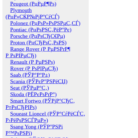
Peugeot (РџРµР¶Рѕ)
Plymouth
(РџР»СЌР№РјР°СѓСЃ)
Polonez (РџРѕР»РѕРЅРµС‚СЃ)
Pontiac (РџРѕРЅС‚РёР°Рє)
Porsche (РџРѕСЂС€Рµ)
Proton (РџСЂРѕС‚РѕРЅ)
Range Rover (Р РµРЅРґР¶
Р РѕРІРµСЂ)
Renault (Р РµРЅРѕ)
Rover (Р РѕРІРµСЂ)
Saab (РЎР°Р°Р±)
Scania (РЎРєР°РЅРёСЏ)
Seat (РЎРµР°С‚)
Skoda (РЁРєРѕРґР°)
Smart Fortwo (РЎРјР°СЂС‚
Р¤РѕСЂРІРѕ)
Soueast Lioncel (РЎР°СѓРёСЃС‚
Р›РёРѕРЅСЃРµР»)
Ssang Yong (РЎР°РЅРі
Р™РѕРЅРі)