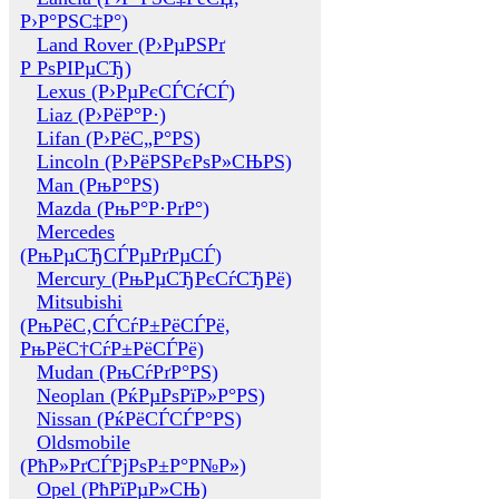
Р›Р°РЅС‡Р°)
Land Rover (Р›РµРЅРґ
Р РѕРІРµСЂ)
Lexus (Р›РµРєСЃСѓСЃ)
Liaz (Р›РёР°Р·)
Lifan (Р›РёС„Р°РЅ)
Lincoln (Р›РёРЅРєРѕР»СЊРЅ)
Man (РњР°РЅ)
Mazda (РњР°Р·РґР°)
Mercedes
(РњРµСЂСЃРµРґРµСЃ)
Mercury (РњРµСЂРєСѓСЂРё)
Mitsubishi
(РњРёС‚СЃСѓР±РёСЃРё,
РњРёС†СѓР±РёСЃРё)
Mudan (РњСѓРґР°РЅ)
Neoplan (РќРµРѕРїР»Р°РЅ)
Nissan (РќРёСЃСЃР°РЅ)
Oldsmobile
(РћР»РґСЃРјРѕР±Р°Р№Р»)
Opel (РћРїРµР»СЊ)