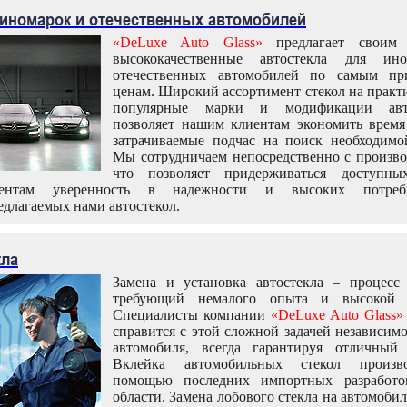
 иномарок и отечественных автомобилей
«DeLuxe Auto Glass»
предлагает своим 
высококачественные автостекла для ин
отечественных автомобилей по самым пр
ценам. Широкий ассортимент стекол на практ
популярные марки и модификации авт
позволяет нашим клиентам экономить время
затрачиваемые подчас на поиск необходимо
Мы сотрудничаем непосредственно с произво
что позволяет придерживаться доступн
иентам уверенность в надежности и высоких потреби
едлагаемых нами автостекол.
кла
Замена и установка автостекла – процесс
требующий немалого опыта и высокой т
Специалисты компании
«DeLuxe Auto Glass»
справится с этой сложной задачей независим
автомобиля, всегда гарантируя отличный р
Вклейка автомобильных стекол произв
помощью последних импортных разработо
области. Замена лобового стекла на автомоби