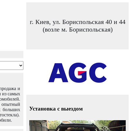
г. Киев, ул. Бориспольская 40 и 44
(возле м. Бориспольская)
 продажа и
н из самых
омобилей.
ш опытный
Установка с выездом
х больших
тостекла).
обили.