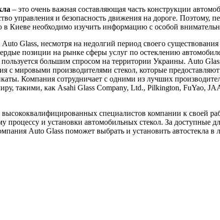
кла
– это очень важная составляющая часть конструкции автомоб
ство управления и безопасность движения на дороге. Поэтому, пе
ло в Киеве необходимо изучить информацию с особой вниматель
Auto Glass, несмотря на недолгий период своего существования 
вердые позиции на рынке сферы услуг по остеклению автомобил
пользуется большим спросом на территории Украины. Auto Glas
я с мировыми производителями стекол, которые предоставляют
каты. Компания сотрудничает с одними из лучших производител
ру, такими, как Asahi Glass Company, Ltd., Pilkington, FuYao, J
 высококвалифицированных специалистов компании к своей ра
у процессу и установки автомобильных стекол. За доступные д
мпания Auto Glass поможет выбрать и установить автостекла в